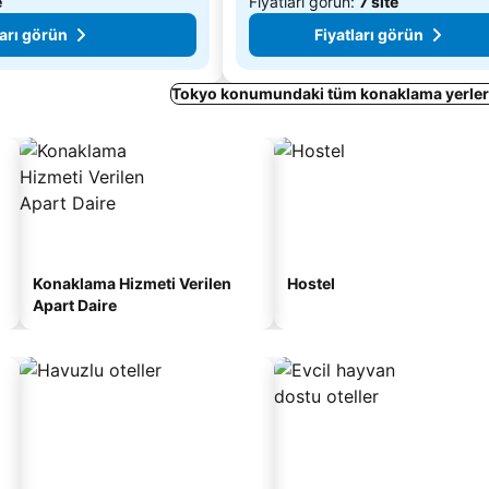
e
Fiyatları görün:
7 site
ları görün
Fiyatları görün
Tokyo konumundaki tüm konaklama yerleri
Konaklama Hizmeti Verilen
Hostel
Apart Daire