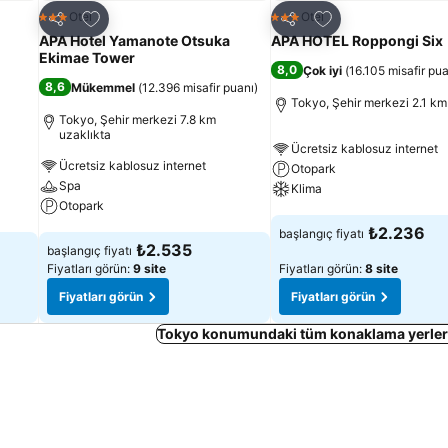
Favorilerime ekle
Favorilerime ekle
Otel
Otel
3 Yıldız
3 Yıldız
Paylaş
Paylaş
APA Hotel Yamanote Otsuka
APA HOTEL Roppongi Six
Ekimae Tower
8,0
Çok iyi
(
16.105 misafir pua
8,6
Mükemmel
(
12.396 misafir puanı
)
Tokyo, Şehir merkezi 2.1 km
Tokyo, Şehir merkezi 7.8 km
uzaklıkta
Ücretsiz kablosuz internet
Ücretsiz kablosuz internet
Otopark
Spa
Klima
Otopark
Fiyatları görün
₺2.236
başlangıç fiyatı
Fiyatları görün
₺2.535
başlangıç fiyatı
Fiyatları görün:
9 site
Fiyatları görün:
8 site
Fiyatları görün
Fiyatları görün
Tokyo konumundaki tüm konaklama yerleri