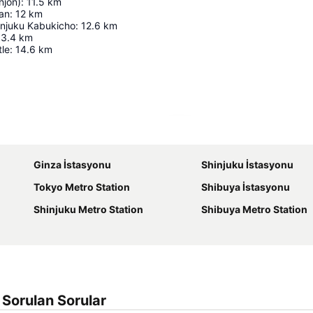
njon)
:
11.5
km
an
:
12
km
injuku Kabukicho
:
12.6
km
13.4
km
tle
:
14.6
km
Haritayı genişlet
Ginza İstasyonu
Shinjuku İstasyonu
Tokyo Metro Station
Shibuya İstasyonu
Shinjuku Metro Station
Shibuya Metro Station
 Sorulan Sorular