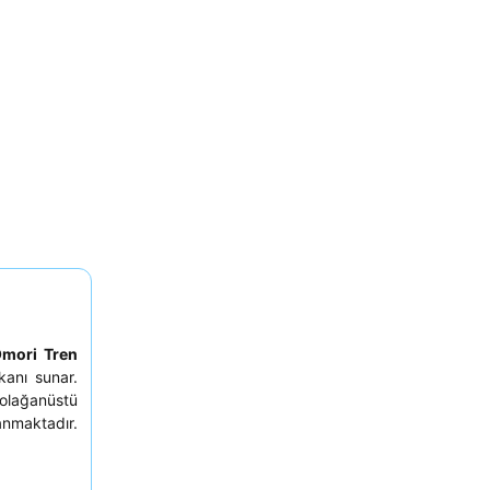
mori Tren
anı sunar.
 olağanüstü
anmaktadır.