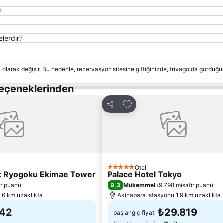
?
lerdir?
 olarak değişir. Bu nedenle, rezervasyon sitesine gittiğinizde, trivago'da gördüğü
Seçeneklerinden
le
Favorilerime ekle
Paylaş
Otel
5 Yıldız
rt Ryogoku Ekimae Tower
Palace Hotel Tokyo
9,3
ir puanı
)
Mükemmel
(
9.798 misafir puanı
)
.6 km uzaklıkta
Akihabara İstasyonu 1.9 km uzaklıkta
542
₺29.819
başlangıç fiyatı