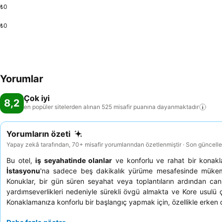
₺0
₺0
Yorumlar
Çok iyi
8,2
en popüler sitelerden alınan 525 misafir puanına
dayanmaktadır
Yorumların özeti
Yapay zekâ tarafından, 70+ misafir yorumlarından özetlenmiştir · Son güncell
Bu otel,
iş seyahatinde olanlar
ve konforlu ve rahat bir kona
İstasyonu
'na sadece beş dakikalık yürüme mesafesinde mükemm
Konuklar, bir gün süren seyahat veya toplantıların ardından can
yardımseverlikleri nedeniyle sürekli övgü almakta ve Kore usulü 
Konaklamanıza konforlu bir başlangıç yapmak için, özellikle erken o