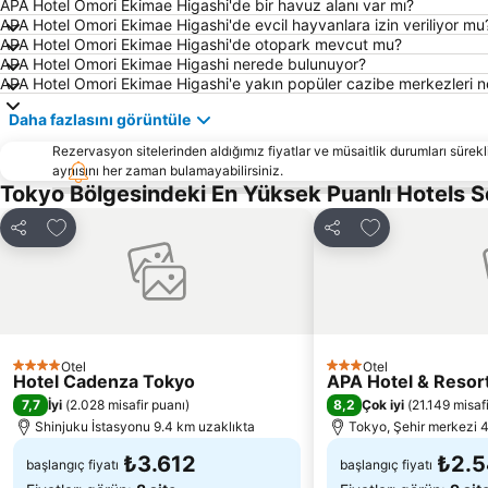
APA Hotel Omori Ekimae Higashi'de bir havuz alanı var mı?
APA Hotel Omori Ekimae Higashi'de evcil hayvanlara izin veriliyor mu
APA Hotel Omori Ekimae Higashi'de otopark mevcut mu?
APA Hotel Omori Ekimae Higashi nerede bulunuyor?
APA Hotel Omori Ekimae Higashi'e yakın popüler cazibe merkezleri ne
Daha fazlasını görüntüle
Rezervasyon sitelerinden aldığımız fiyatlar ve müsaitlik durumları sürekli
aynısını her zaman bulamayabilirsiniz.
Tokyo Bölgesindeki En Yüksek Puanlı Hotels 
Favorilerime ekle
Favorilerime ek
Paylaş
Paylaş
Otel
Otel
4 Yıldız
3 Yıldız
Hotel Cadenza Tokyo
APA Hotel & Reso
7,7
8,2
İyi
(
2.028 misafir puanı
)
Çok iyi
(
21.149 misaf
Shinjuku İstasyonu 9.4 km uzaklıkta
Tokyo, Şehir merkezi 4
₺3.612
₺2.
başlangıç fiyatı
başlangıç fiyatı