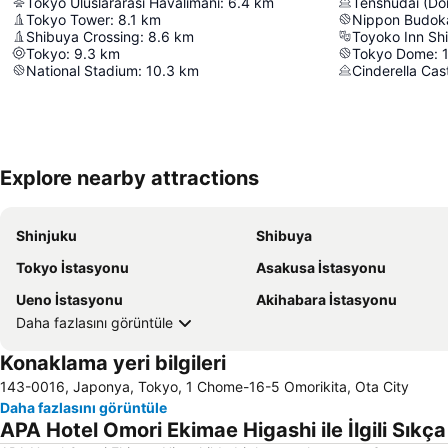
Tokyo Uluslararası Havalimanı
:
6.4
km
Tenshudai (Do
Tokyo Tower
:
8.1
km
Nippon Budok
Shibuya Crossing
:
8.6
km
Toyoko Inn Sh
Tokyo
:
9.3
km
Tokyo Dome
:
National Stadium
:
10.3
km
Cinderella Cas
Explore nearby attractions
Shinjuku
Shibuya
Tokyo İstasyonu
Asakusa İstasyonu
Ueno İstasyonu
Akihabara İstasyonu
Daha fazlasını görüntüle
Konaklama yeri bilgileri
143-0016, Japonya, Tokyo, 1 Chome-16-5 Omorikita, Ota City
Daha fazlasını görüntüle
APA Hotel Omori Ekimae Higashi ile İlgili Sıkça