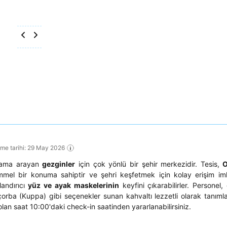
eme tarihi: 29 May 2026
klama arayan
gezginler
için çok yönlü bir şehir merkezidir. Tesis,
O
el bir konuma sahiptir ve şehri keşfetmek için kolay erişim imk
landırıcı
yüz ve ayak maskelerinin
keyfini çıkarabilirler. Personel,
çorba (Kuppa) gibi seçenekler sunan kahvaltı lezzetli olarak tanıml
lan saat 10:00'daki check-in saatinden yararlanabilirsiniz.