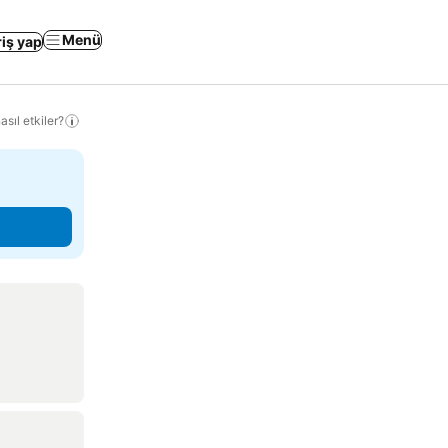
Menü
riş yap
sıl etkiler?