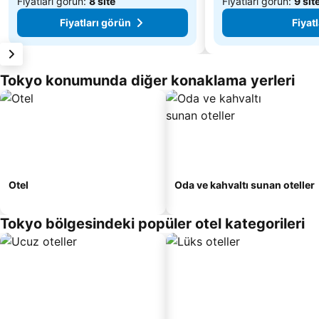
Fiyatları görün:
8 site
Fiyatları görün:
9 sit
Fiyatları görün
Fiyat
Tokyo konumunda diğer konaklama yerleri
Otel
Oda ve kahvaltı sunan oteller
Tokyo bölgesindeki popüler otel kategorileri