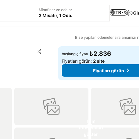
Misafirler ve odalar
TR · ₺
Gi
2 Misafir, 1 Oda.
Bize yapılan ödemeler sıralamamızı na
Favorilerime ekle
₺2.836
başlangıç fiyatı
Paylaş
Fiyatları görün:
2 site
Fiyatları görün