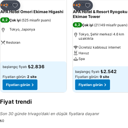
Favorilerime ekle
Favorilerime ekle
Otel
Otel
3 Yıldız
3 Yıldız
Paylaş
Paylaş
APA Hotel Omori Ekimae Higashi
APA Hotel & Resort Ryogoku
Ekimae Tower
8,2
Çok iyi
(
525 misafir puanı
)
8,2
Çok iyi
(
21.149 misafir puanı
)
Tokyo, Japonya
Tokyo, Şehir merkezi 4.6 km
uzaklıkta
Restoran
Ücretsiz kablosuz internet
Fiyatları görün
Havuz
Spa
₺2.836
başlangıç fiyatı
Fiyatları görün
₺2.542
başlangıç fiyatı
Fiyatları görün:
2 site
Fiyatları görün:
9 site
Fiyatları görün
Fiyatları görün
Fiyat trendi
Son 30 günde trivago’daki en düşük fiyatlara dayanır
₺0