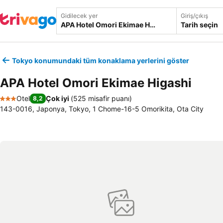
Gidilecek yer
Giriş/çıkış
Tarih seçin
Tokyo konumundaki tüm konaklama yerlerini göster
APA Hotel Omori Ekimae Higashi
Otel
Çok iyi
(
525 misafir puanı
)
8,2
3 Yıldız
143-0016, Japonya, Tokyo, 1 Chome-16-5 Omorikita, Ota City