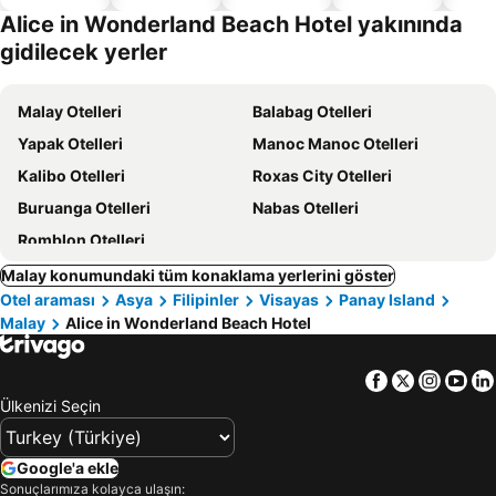
dostu
Alice in Wonderland Beach Hotel yakınında
oteller
gidilecek yerler
Malay Otelleri
Balabag Otelleri
Yapak Otelleri
Manoc Manoc Otelleri
Kalibo Otelleri
Roxas City Otelleri
Buruanga Otelleri
Nabas Otelleri
Romblon Otelleri
Malay konumundaki tüm konaklama yerlerini göster
Otel araması
Asya
Filipinler
Visayas
Panay Island
Malay
Alice in Wonderland Beach Hotel
Facebook
Twitter
Insta
Yo
Ülkenizi Seçin
Google'a ekle
Sonuçlarımıza kolayca ulaşın: