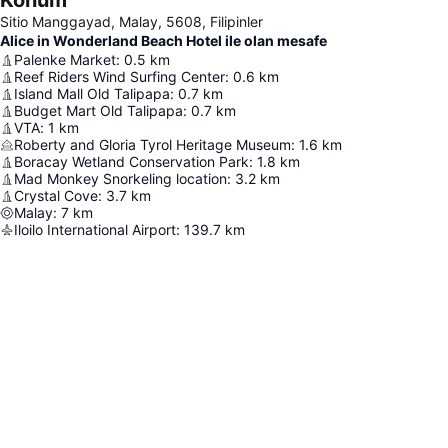
Konum
Sitio Manggayad, Malay, 5608, Filipinler
Alice in Wonderland Beach Hotel ile olan mesafe
Palenke Market
:
0.5
km
Reef Riders Wind Surfing Center
:
0.6
km
Island Mall Old Talipapa
:
0.7
km
Budget Mart Old Talipapa
:
0.7
km
VTA
:
1
km
Roberty and Gloria Tyrol Heritage Museum
:
1.6
km
Boracay Wetland Conservation Park
:
1.8
km
Mad Monkey Snorkeling location
:
3.2
km
Crystal Cove
:
3.7
km
Malay
:
7
km
Iloilo International Airport
:
139.7
km