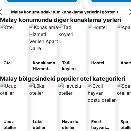
Malay konumundaki tüm konaklama yerlerini göster
Malay konumunda diğer konaklama yerleri
Otel
Konaklama
Tatil
Hostel
Apart
Hizmeti
köyleri
Verilen
Malay bölgesindeki popüler otel kategorileri
Apart
Daire
Ucuz
Lüks
Havuzlu
Evcil
Spa
oteller
oteller
oteller
hayvan
otelle