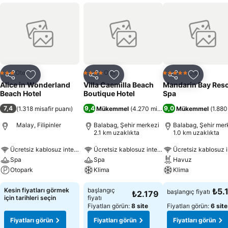
Otel
Otel
Otel
3 Yıldız
4 Yıldız
5 Yıldız
Paylaş
Favorilerime ekle
Paylaş
Favorilerime ekle
Paylaş
Favoriler
Alice in Wonderland
Villa Caemilla Beach
Mandarin Bay Reso
Beach Hotel
Boutique Hotel
Spa
7,4
9,4
9,0
(
1.318 misafir puanı
)
Mükemmel
(
4.270 misafir puanı
Mükemmel
)
(
1.880
Malay, Filipinler
Balabag, Şehir merkezi
Balabag, Şehir mer
2.1 km uzaklıkta
1.0 km uzaklıkta
Ücretsiz kablosuz internet
Ücretsiz kablosuz internet
Ücretsiz kablosuz i
Spa
Spa
Havuz
Otopark
Klima
Klima
Kesin fiyatları görmek
başlangıç
₺5.
başlangıç fiyatı
₺2.179
için tarihleri seçin
fiyatı
Fiyatları görün:
8 site
Fiyatları görün:
6 site
Fiyatları görün
Fiyatları görün
Fiyatları görün