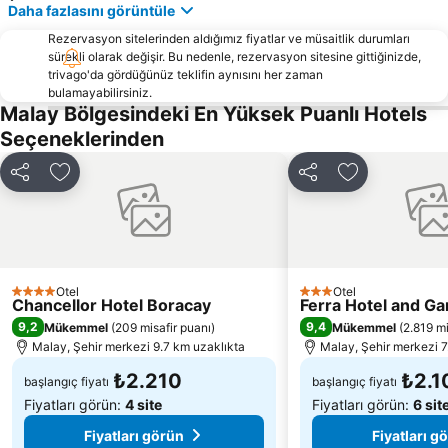
Daha fazlasını görüntüle
Rezervasyon sitelerinden aldığımız fiyatlar ve müsaitlik durumları
sürekli olarak değişir. Bu nedenle, rezervasyon sitesine gittiğinizde,
trivago'da gördüğünüz teklifin aynısını her zaman
bulamayabilirsiniz.
Malay Bölgesindeki En Yüksek Puanlı Hotels
Seçeneklerinden
Paylaş
Favorilerime ekle
Paylaş
Favorilerime 
Otel
Otel
4 Yıldız
3 Yıldız
Chancellor Hotel Boracay
Ferra Hotel and Ga
9,2
9,4
Mükemmel
(
209 misafir puanı
)
Mükemmel
(
2.819 mi
Malay, Şehir merkezi 9.7 km uzaklıkta
Malay, Şehir merkezi 7
₺2.210
₺2.1
başlangıç fiyatı
başlangıç fiyatı
Fiyatları görün:
4 site
Fiyatları görün:
6 sit
Fiyatları görün
Fiyatları g