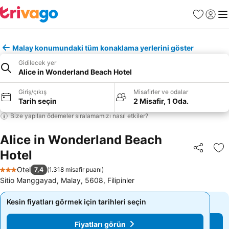
Favoriler
Giriş y
Me
Malay konumundaki tüm konaklama yerlerini göster
Gidilecek yer
Alice in Wonderland Beach Hotel
Giriş/çıkış
Misafirler ve odalar
Tarih seçin
2 Misafir, 1 Oda.
Bize yapılan ödemeler sıralamamızı nasıl etkiler?
Alice in Wonderland Beach
Hotel
Paylaş
Fa
Otel
7,4
(
1.318 misafir puanı
)
3 Yıldız
Sitio Manggayad, Malay, 5608, Filipinler
Kesin fiyatları görmek için tarihleri seçin
Kesin fiyatları görmek için tarihleri seçin
Fiyatları görün
Fiyatları görün