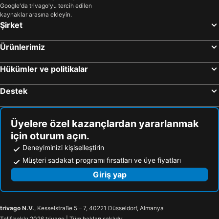
Google'da trivago'yu tercih edilen
kaynaklar arasına ekleyin.
Şirket
Ürünlerimiz
Hükümler ve politikalar
Destek
Üyelere özel kazançlardan yararlanmak
için oturum açın.
Deneyiminizi kişiselleştirin
Müşteri sadakat programı fırsatları ve üye fiyatları
Giriş yap
trivago N.V.
, Kesselstraße 5 – 7, 40221 Düsseldorf, Almanya
Telif hakkı 2026 trivago | Tüm hakları saklıdır.