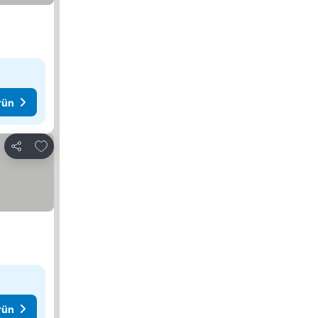
rün
Favorilerime ekle
Paylaş
rün