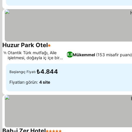
Huzur Park Otel
1 Yıldız
Fiyatları görün
Otantik Türk mutfağı, Aile
Mükemmel
(153 misafir puanı)
8,8
işletmesi, doğayla iç içe bir
Fiyatları görün
kaçış
₺4.844
Başlangıç Fiyatı
Fiyatları görün:
4 site
Bab-i Zer Hotel