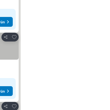
rün
Favorilerime ekle
Paylaş
rün
Favorilerime ekle
Paylaş