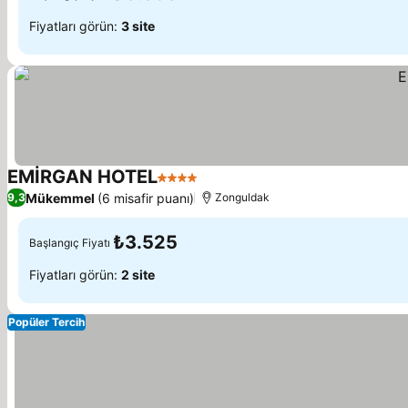
Fiyatları görün:
3 site
EMİRGAN HOTEL
4 Yıldız
Fiyatları görün
Mükemmel
(6 misafir puanı)
9,3
Zonguldak
₺3.525
Başlangıç Fiyatı
Fiyatları görün:
2 site
Popüler Tercih