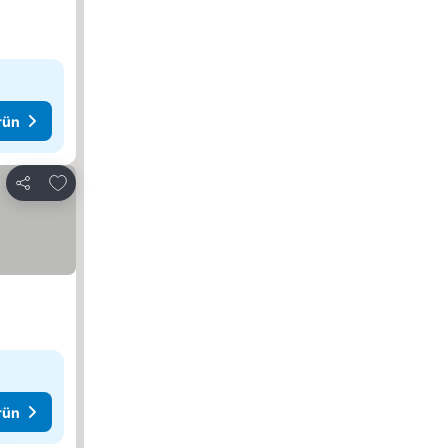
rün
Favorilerime ekle
Paylaş
rün