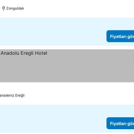
Zonguldak
Fiyatları gö
aradeniz Ereğli
Fiyatları gö