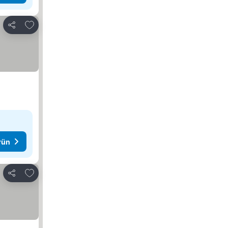
Favorilerime ekle
Paylaş
rün
Favorilerime ekle
Paylaş