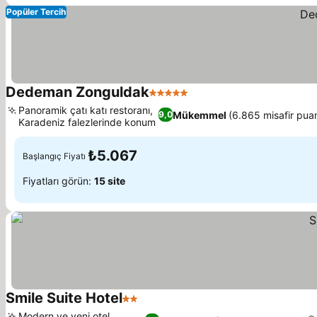
Popüler Tercih
Dedeman Zonguldak
5 Yıldız
Fiyatları görün
Panoramik çatı katı restoranı,
Mükemmel
(6.865 misafir puan
9,0
Karadeniz falezlerinde konum
Fiyatları görün
₺5.067
Başlangıç Fiyatı
Fiyatları görün:
15 site
Smile Suite Hotel
2 Yıldız
Fiyatları görün
Modern ve yeni otel