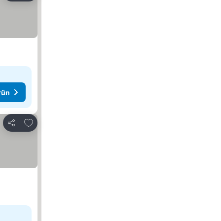
rün
Favorilerime ekle
Paylaş