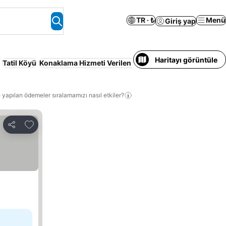
TR · ₺
Menü
Giriş yap
Haritayı görüntüle
Tatil Köyü
Konaklama Hizmeti Verilen Apart Daire
Kablosuz inter
 yapılan ödemeler sıralamamızı nasıl etkiler?
Favorilerime ekle
Paylaş