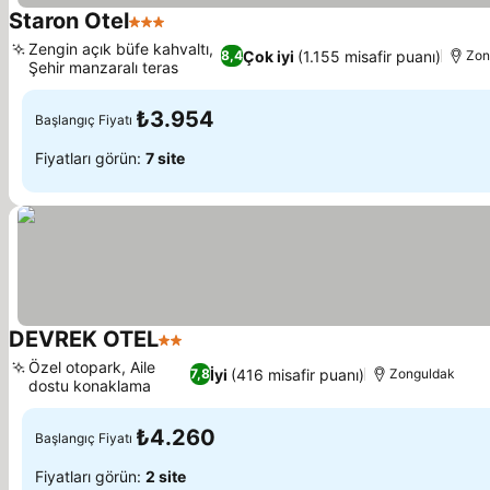
Staron Otel
3 Yıldız
Fiyatları görün
Zengin açık büfe kahvaltı,
Çok iyi
(1.155 misafir puanı)
8,4
Zon
Şehir manzaralı teras
Fiyatları görün
₺3.954
Başlangıç Fiyatı
Fiyatları görün:
7 site
DEVREK OTEL
2 Yıldız
Fiyatları görün
Özel otopark, Aile
İyi
(416 misafir puanı)
7,8
Zonguldak
dostu konaklama
Fiyatları görün
₺4.260
Başlangıç Fiyatı
Fiyatları görün:
2 site