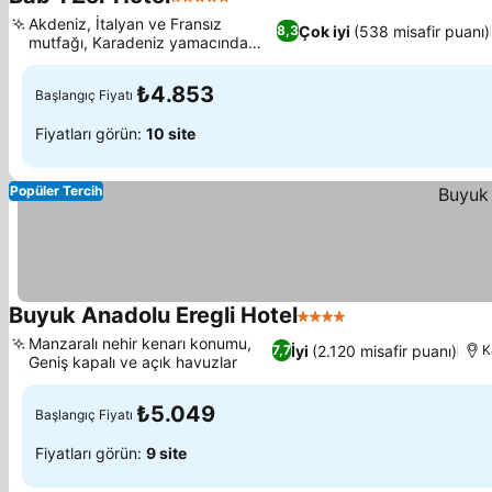
5 Yıldız
Fiyatları görün
Akdeniz, İtalyan ve Fransız
Çok iyi
(538 misafir puanı)
8,3
mutfağı, Karadeniz yamacında
Fiyatları görün
konum
₺4.853
Başlangıç Fiyatı
Fiyatları görün:
10 site
Popüler Tercih
Buyuk Anadolu Eregli Hotel
4 Yıldız
Fiyatları görün
Manzaralı nehir kenarı konumu,
İyi
(2.120 misafir puanı)
7,7
K
Geniş kapalı ve açık havuzlar
Fiyatları görün
₺5.049
Başlangıç Fiyatı
Fiyatları görün:
9 site