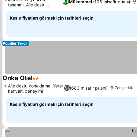
Mükemmel
(106 misafir puanı)
9,3
tasarımı, Aile dostu
Fiyatları görün
konaklama
Kesin fiyatları görmek için tarihleri seçin
Popüler Tercih
Onka Otel
2 Yıldız
Fiyatları görün
Aile dostu konaklama, Yerel
(683 misafir puanı)
7,4
Zonguldak
kahvaltı deneyimi
Fiyatları görün
Kesin fiyatları görmek için tarihleri seçin