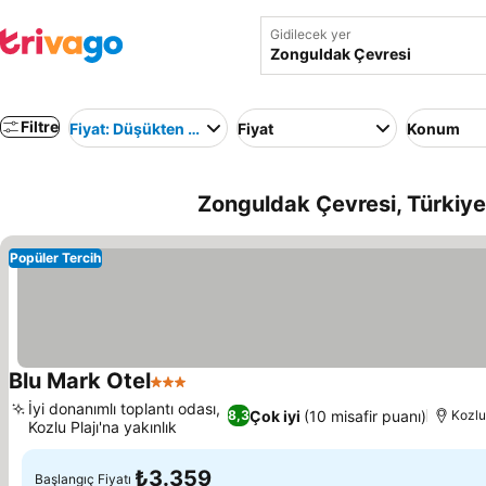
Gidilecek yer
Filtre
Fiyat: Düşükten yükseğe
Fiyat
Konum
Zonguldak Çevresi, Türkiye 
Popüler Tercih
Blu Mark Otel
3 Yıldız
Fiyatları görün
İyi donanımlı toplantı odası,
Çok iyi
(10 misafir puanı)
8,3
Kozlu
Kozlu Plajı'na yakınlık
Fiyatları görün
₺3.359
Başlangıç Fiyatı