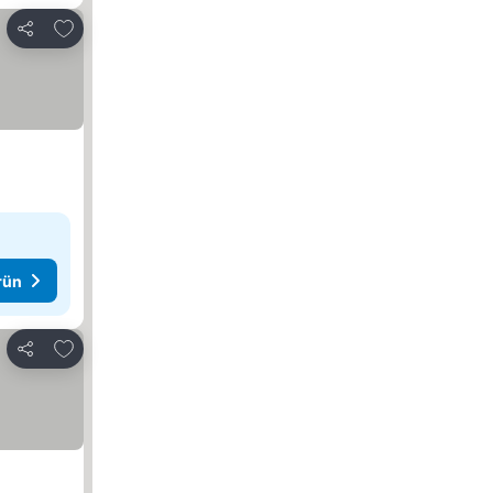
Favorilerime ekle
Paylaş
rün
Favorilerime ekle
Paylaş