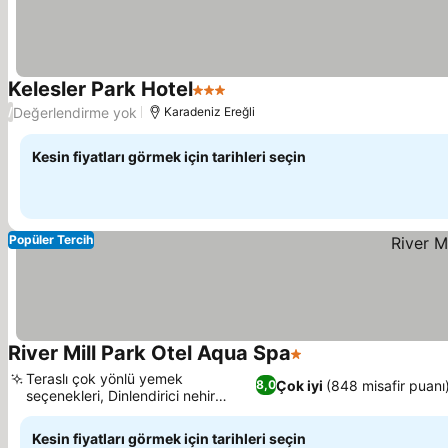
Kelesler Park Hotel
3 Yıldız
Fiyatları görün
Değerlendirme yok
/
Karadeniz Ereğli
Kesin fiyatları görmek için tarihleri seçin
Popüler Tercih
River Mill Park Otel Aqua Spa
1 Yıldız
Fiyatları görün
Teraslı çok yönlü yemek
Çok iyi
(848 misafir puanı
8,0
seçenekleri, Dinlendirici nehir
Fiyatları görün
kenarı ortamı
Kesin fiyatları görmek için tarihleri seçin