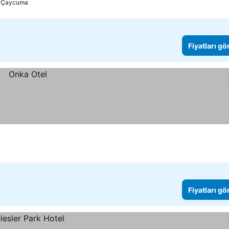
Çaycuma
Fiyatları gö
Fiyatları gö