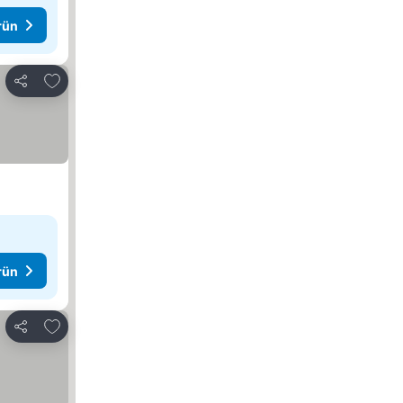
rün
Favorilerime ekle
Paylaş
rün
Favorilerime ekle
Paylaş