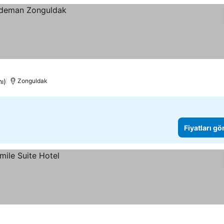
ı)
Zonguldak
Fiyatları gö