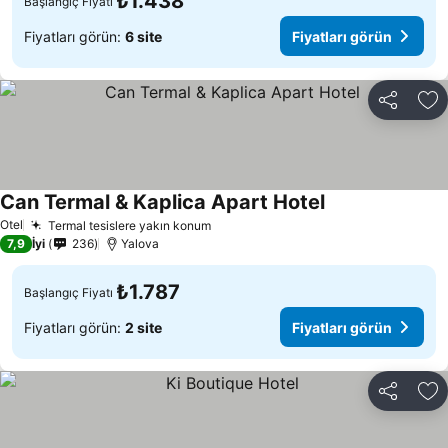
₺1.438
Başlangıç Fiyatı
Fiyatları görün:
6 site
Fiyatları görün
Paylaş
Fa
Can Termal & Kaplica Apart Hotel
Otel
Termal tesislere yakın konum
7,9
İyi
236
Yalova
₺1.787
Başlangıç Fiyatı
Fiyatları görün:
2 site
Fiyatları görün
Paylaş
Fa