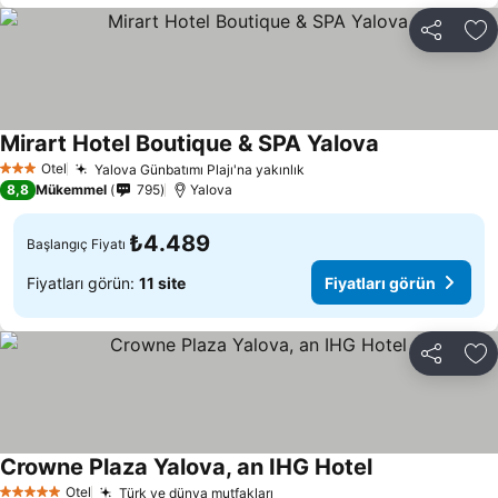
Paylaş
Fa
Mirart Hotel Boutique & SPA Yalova
Otel
Yalova Günbatımı Plajı'na yakınlık
3 Yıldız
8,8
Mükemmel
795
Yalova
₺4.489
Başlangıç Fiyatı
Fiyatları görün:
11 site
Fiyatları görün
Paylaş
Fa
Crowne Plaza Yalova, an IHG Hotel
Otel
Türk ve dünya mutfakları