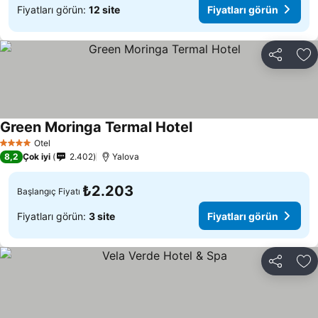
Fiyatları görün:
12 site
Fiyatları görün
Paylaş
Fa
Green Moringa Termal Hotel
Otel
4 Yıldız
8,2
Çok iyi
2.402
Yalova
₺2.203
Başlangıç Fiyatı
Fiyatları görün:
3 site
Fiyatları görün
Paylaş
Fa