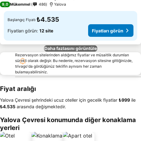
5 Yıldız
9,0
Mükemmel
486
Yalova
₺4.535
Başlangıç Fiyatı
Fiyatları görün:
12 site
Fiyatları görün
Daha fazlasını görüntüle
Rezervasyon sitelerinden aldığımız fiyatlar ve müsaitlik durumları
sürekli olarak değişir. Bu nedenle, rezervasyon sitesine gittiğinizde,
trivago'da gördüğünüz teklifin aynısını her zaman
bulamayabilirsiniz.
Fiyat aralığı
Yalova Çevresi şehrindeki ucuz oteller için gecelik fiyatlar
‎₺999
ile
‎₺4.535
arasında değişmektedir.
Yalova Çevresi konumunda diğer konaklama
yerleri