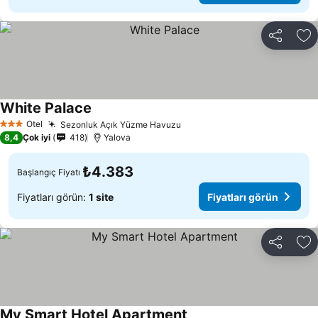
Paylaş
Fa
White Palace
Otel
Sezonluk Açık Yüzme Havuzu
3 Yıldız
8,4
Çok iyi
418
Yalova
₺4.383
Başlangıç Fiyatı
Fiyatları görün:
1 site
Fiyatları görün
Paylaş
Fa
My Smart Hotel Apartment