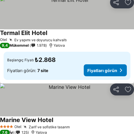
Paylaş
Fa
Termal Elit Hotel
Otel
Ev yapımı ve doyurucu kahvaltı
9,4
Mükemmel
1.978
Yalova
₺2.868
Başlangıç Fiyatı
Fiyatları görün:
7 site
Fiyatları görün
Paylaş
Fa
Marine View Hotel
Otel
Zarif ve sofistike tasarım
4 Yıldız
7,6
İyi
125
Yalova