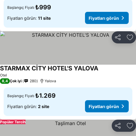
₺999
Başlangıç Fiyatı
Fiyatları görün:
11 site
Fiyatları görün
Paylaş
Fa
STARMAX CİTY HOTEL'S YALOVA
Otel
8,4
Çok iyi
280
Yalova
₺1.269
Başlangıç Fiyatı
Fiyatları görün:
2 site
Fiyatları görün
Popüler Tercih
Paylaş
Fa