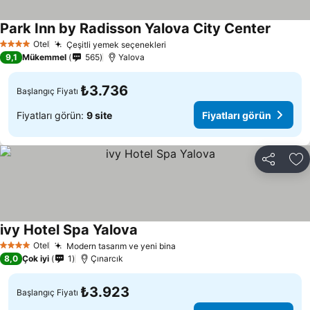
Park Inn by Radisson Yalova City Center
Otel
Çeşitli yemek seçenekleri
4 Yıldız
9,1
Mükemmel
565
Yalova
₺3.736
Başlangıç Fiyatı
Fiyatları görün:
9 site
Fiyatları görün
Paylaş
Fa
ivy Hotel Spa Yalova
Otel
Modern tasarım ve yeni bina
4 Yıldız
8,0
Çok iyi
1
Çınarcık
₺3.923
Başlangıç Fiyatı