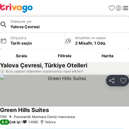
Favoriler
Giriş y
Me
Gidilecek yer
Yalova Çevresi
Giriş/çıkış
Misafirler ve odalar
Tarih seçin
2 Misafir, 1 Oda.
Sırala
Filtrele
Harita
Yalova Çevresi, Türkiye Otelleri
Bize yapılan ödemeler sıralamamızı nasıl etkiler?
Paylaş
Fa
Green Hills Suites
Otel
Panoramik Marmara Denizi manzarası
8,0
Çok iyi
1.466
Yalova