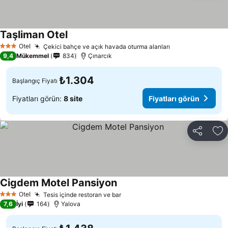
Taşliman Otel
Otel
Çekici bahçe ve açık havada oturma alanları
3 Yıldız
9,4
Mükemmel
834
Çınarcık
₺1.304
Başlangıç Fiyatı
Fiyatları görün:
8 site
Fiyatları görün
Paylaş
Fa
Cigdem Motel Pansiyon
Otel
Tesis içinde restoran ve bar
3 Yıldız
7,6
İyi
164
Yalova