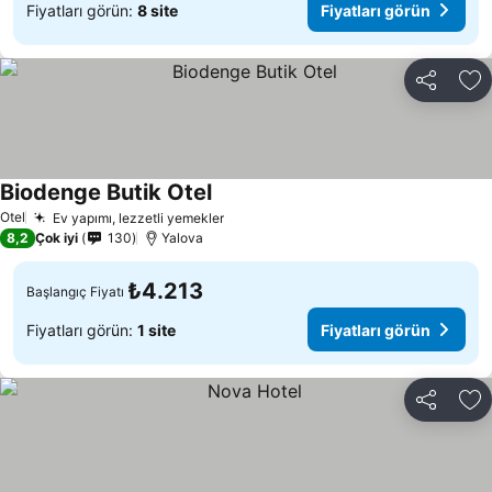
Fiyatları görün:
8 site
Fiyatları görün
Paylaş
Fa
Biodenge Butik Otel
Otel
Ev yapımı, lezzetli yemekler
8,2
Çok iyi
130
Yalova
₺4.213
Başlangıç Fiyatı
Fiyatları görün:
1 site
Fiyatları görün
Paylaş
Fa