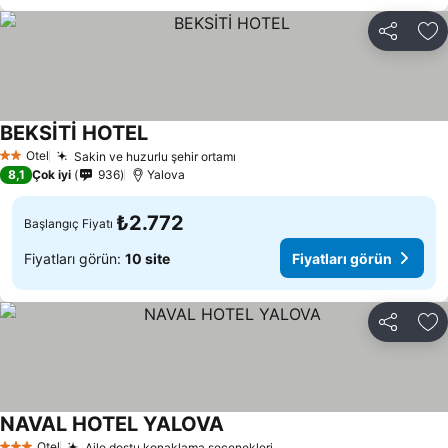
Paylaş
Fa
BEKSİTİ HOTEL
Otel
Sakin ve huzurlu şehir ortamı
2 Yıldız
8,1
Çok iyi
936
Yalova
₺2.772
Başlangıç Fiyatı
Fiyatları görün:
10 site
Fiyatları görün
Paylaş
Fa
NAVAL HOTEL YALOVA
Otel
Aile dostu konaklama seçenekleri