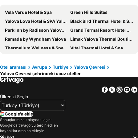
Vela Verde Hotel & Spa
Green Hills Suites
Yalova Lova Hotel & SPA Yalova
Black Bird Thermal Hotel & Spa
Park Inn by Radisson Yalova City Center
Grand Termal Resort Hotel & Spa Yalova
Ramada by Wyndham Yalova
Limak Yalova Thermal Boutique Hotel
Thermalium Wellness & Spa Hotel by Vima
Vital Thermal Hotel & Spa
Thermal Saray Hotel & Yalova
Crowne Plaza Yalova, an IHG Hotel
Hilton Garden Inn Yalova
Can Termal & Kaplica Apart Hotel
Otel araması
Avrupa
Türkiye
Yalova Çevresi
Yalova Çevresi şehrindeki ucuz oteller
ivy Hotel Spa Yalova
Grand Koru Hotel Beach
Termal Elit Hotel
Elegance Resort Hotel
Facebook
Twitter
Insta
Yo
Termal Yalova Kaplıcaları Tesisleri
Taşliman Otel
Ülkenizi Seçin
Lion Boutique Hotel
The Lavington Hotel
Grand Krone Hotel
Baronet Tiny House Hotel
Google'a ekle
BEKSİTİ HOTEL
STARMAX CİTY HOTEL'S YALOVA
Sonuçlarımıza kolayca ulaşın:
Google'da trivago'yu tercih edilen
The Green Oasis Hotel & Spa
Almero Termal Spa Otel
kaynaklar arasına ekleyin.
Şirket
KILIÇARSLAN OTEL
Sabel Villas