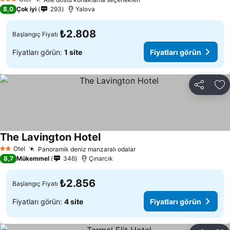
3 Yıldız
8,0
Çok iyi
293
Yalova
₺2.808
Başlangıç Fiyatı
Fiyatları görün:
1 site
Fiyatları görün
Paylaş
Fa
The Lavington Hotel
Otel
Panoramik deniz manzaralı odalar
2 Yıldız
8,7
Mükemmel
346
Çınarcık
₺2.856
Başlangıç Fiyatı
Fiyatları görün:
4 site
Fiyatları görün