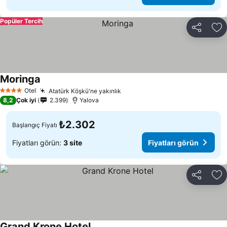
Popüler Tercih
Paylaş
Fa
Moringa
Otel
Atatürk Köşkü'ne yakınlık
4 Yıldız
8,2
Çok iyi
2.399
Yalova
₺2.302
Başlangıç Fiyatı
Fiyatları görün:
3 site
Fiyatları görün
Paylaş
Fa
Grand Krone Hotel