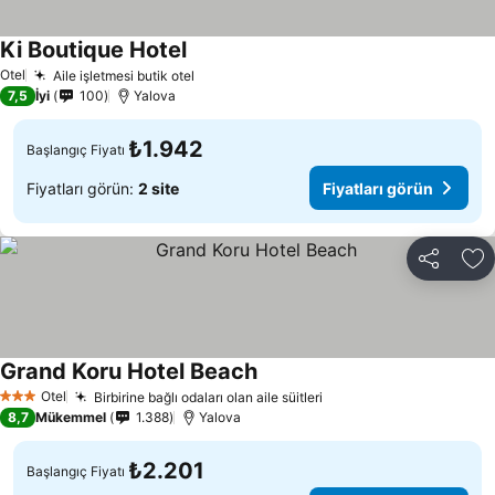
Ki Boutique Hotel
Otel
Aile işletmesi butik otel
7,5
İyi
100
Yalova
₺1.942
Başlangıç Fiyatı
Fiyatları görün:
2 site
Fiyatları görün
Paylaş
Fa
Grand Koru Hotel Beach
Otel
Birbirine bağlı odaları olan aile süitleri
3 Yıldız
8,7
Mükemmel
1.388
Yalova
₺2.201
Başlangıç Fiyatı