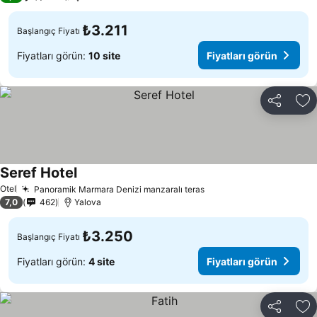
₺3.211
Başlangıç Fiyatı
Fiyatları görün:
10 site
Fiyatları görün
Paylaş
Fa
Seref Hotel
Otel
Panoramik Marmara Denizi manzaralı teras
7,0
462
Yalova
₺3.250
Başlangıç Fiyatı
Fiyatları görün:
4 site
Fiyatları görün
Paylaş
Fa