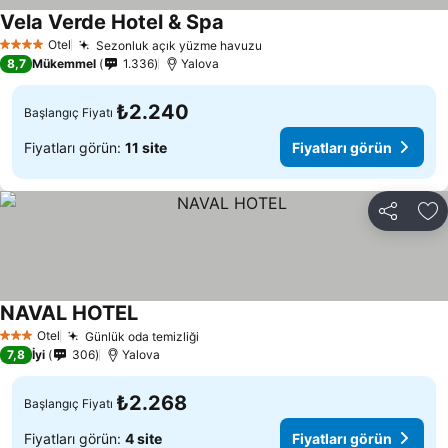
Vela Verde Hotel & Spa
Otel
Sezonluk açık yüzme havuzu
4 Yıldız
8,7
Mükemmel
1.336
Yalova
₺2.240
Başlangıç Fiyatı
Fiyatları görün:
11 site
Fiyatları görün
Paylaş
Fa
NAVAL HOTEL
Otel
Günlük oda temizliği
3 Yıldız
7,8
İyi
306
Yalova
₺2.268
Başlangıç Fiyatı
Fiyatları görün:
4 site
Fiyatları görün