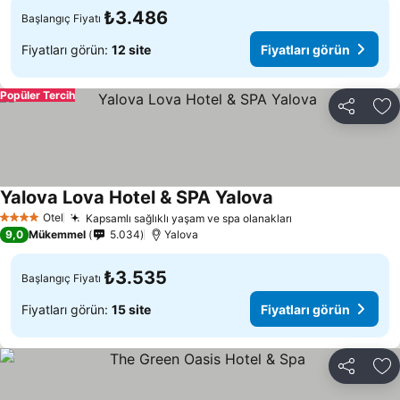
₺3.486
Başlangıç Fiyatı
Fiyatları görün:
12 site
Fiyatları görün
Popüler Tercih
Paylaş
Fa
Yalova Lova Hotel & SPA Yalova
Otel
Kapsamlı sağlıklı yaşam ve spa olanakları
4 Yıldız
9,0
Mükemmel
5.034
Yalova
₺3.535
Başlangıç Fiyatı
Fiyatları görün:
15 site
Fiyatları görün
Paylaş
Fa