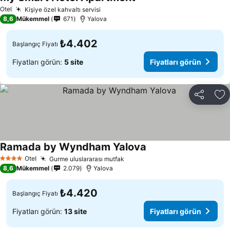
Otel
Kişiye özel kahvaltı servisi
8,6
Mükemmel
671
Yalova
₺4.402
Başlangıç Fiyatı
Fiyatları görün:
5 site
Fiyatları görün
Paylaş
Fa
Ramada by Wyndham Yalova
Otel
Gurme uluslararası mutfak
4 Yıldız
8,6
Mükemmel
2.079
Yalova
₺4.420
Başlangıç Fiyatı
Fiyatları görün:
13 site
Fiyatları görün