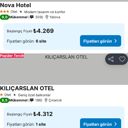
Nova Hotel
Otel
Modern tasarım ve konfor
3 Yıldız
9,0
Mükemmel
309
Yalova
₺4.269
Başlangıç Fiyatı
Fiyatları görün:
6 site
Fiyatları görün
Popüler Tercih
Paylaş
Fa
KILIÇARSLAN OTEL
Otel
Geniş özel balkonlar
1 Yıldız
8,5
Mükemmel
186
Çınarcık
₺4.312
Başlangıç Fiyatı
Fiyatları görün:
1 site
Fiyatları görün