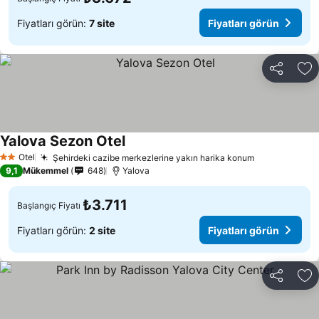
Fiyatları görün:
7 site
Fiyatları görün
Paylaş
Fa
Yalova Sezon Otel
Otel
Şehirdeki cazibe merkezlerine yakın harika konum
2 Yıldız
9,1
Mükemmel
648
Yalova
₺3.711
Başlangıç Fiyatı
Fiyatları görün:
2 site
Fiyatları görün
Paylaş
Fa