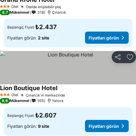
Otel
Otelde erişilebilir plaj
3 Yıldız
8,7
Mükemmel
318
Çınarcık
₺2.437
Başlangıç Fiyatı
Fiyatları görün:
2 site
Fiyatları görün
Paylaş
Fa
Lion Boutique Hotel
Otel
Çınarcık'ın merkezinde
3 Yıldız
8,6
Mükemmel
555
Yalova
₺2.607
Başlangıç Fiyatı
Fiyatları görün:
9 site
Fiyatları görün