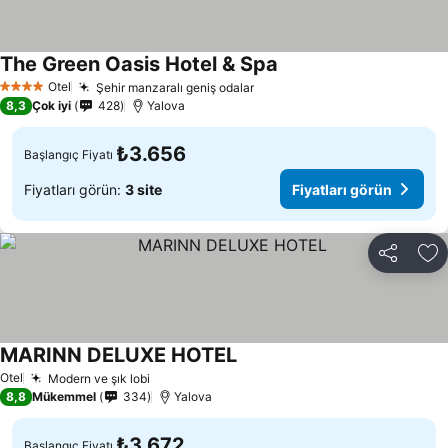
The Green Oasis Hotel & Spa
Otel
Şehir manzaralı geniş odalar
4 Yıldız
8,3
Çok iyi
428
Yalova
₺3.656
Başlangıç Fiyatı
Fiyatları görün:
3 site
Fiyatları görün
Paylaş
Fa
MARINN DELUXE HOTEL
Otel
Modern ve şık lobi
8,8
Mükemmel
334
Yalova
₺3.672
Başlangıç Fiyatı