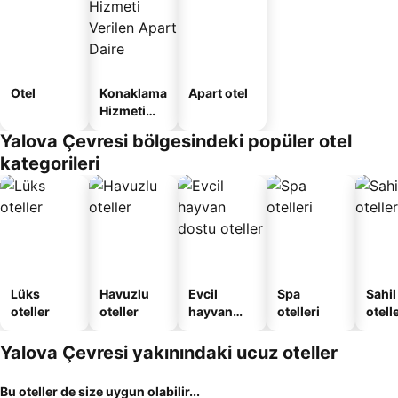
Otel
Konaklama
Apart otel
Hizmeti
Verilen
Yalova Çevresi bölgesindeki popüler otel
Apart
kategorileri
Daire
Lüks
Havuzlu
Evcil
Spa
Sahil
oteller
oteller
hayvan
otelleri
otelle
dostu
oteller
Yalova Çevresi yakınındaki ucuz oteller
Bu oteller de size uygun olabilir...