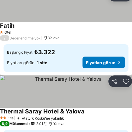
Fatih
Otel
1 Yıldız
/
Yalova
Değerlendirme yok
₺3.322
Başlangıç Fiyatı
Fiyatları görün:
1 site
Fiyatları görün
Paylaş
Fa
Thermal Saray Hotel & Yalova
Otel
Atatürk Köşkü'ne yakınlık
2 Yıldız
8,9
Mükemmel
2.012
Yalova