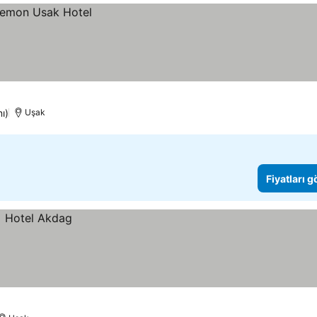
ı)
Uşak
Fiyatları 