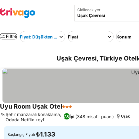
Gidilecek yer
Filtre
Fiyat: Düşükten yükseğe
Fiyat
Konum
Uşak Çevresi, Türkiye Otell
Uyu Room Uşak Otel
3 Yıldız
Şehir manzaralı konaklama,
İyi
(348 misafir puanı)
7,6
Uşak
Odada Netflix keyfi
₺1.133
Başlangıç Fiyatı