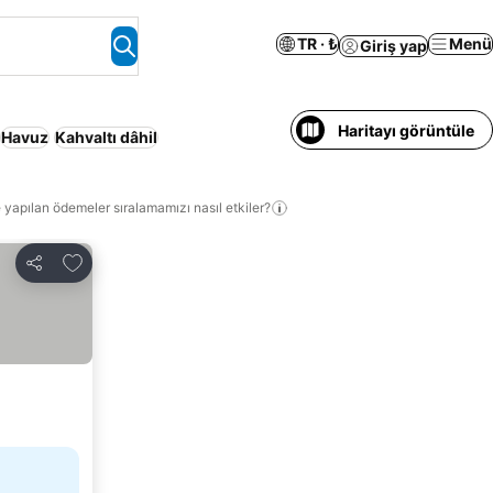
TR · ₺
Menü
Giriş yap
Haritayı görüntüle
Havuz
Kahvaltı dâhil
 yapılan ödemeler sıralamamızı nasıl etkiler?
Favorilerime ekle
Paylaş