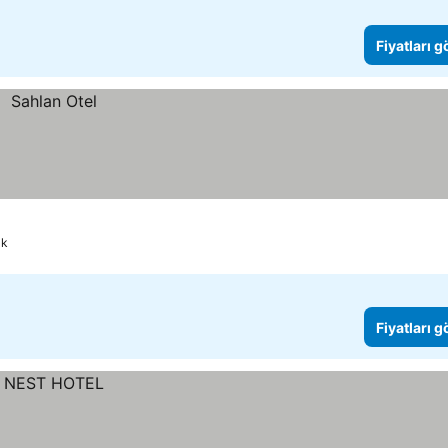
Fiyatları 
ak
Fiyatları 