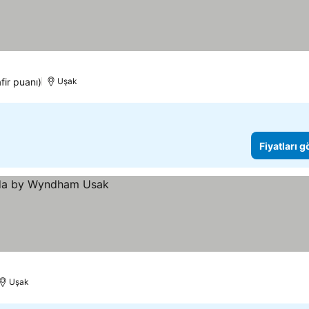
fir puanı)
Uşak
Fiyatları 
Uşak