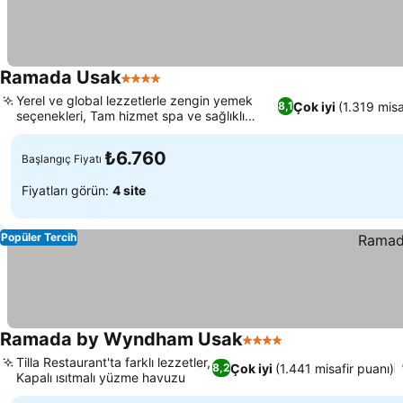
Ramada Usak
4 Yıldız
Yerel ve global lezzetlerle zengin yemek
Çok iyi
(1.319 misa
8,1
seçenekleri, Tam hizmet spa ve sağlıklı
yaşam merkezi
₺6.760
Başlangıç Fiyatı
Fiyatları görün:
4 site
Popüler Tercih
Ramada by Wyndham Usak
4 Yıldız
Tilla Restaurant'ta farklı lezzetler,
Çok iyi
(1.441 misafir puanı)
8,2
Kapalı ısıtmalı yüzme havuzu