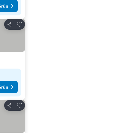
görün
Favorilerime ekle
Paylaş
görün
Favorilerime ekle
Paylaş