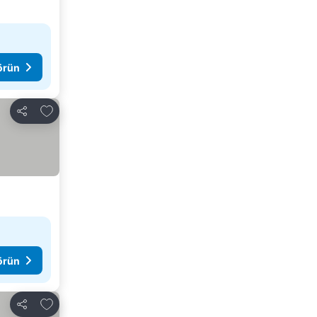
görün
Favorilerime ekle
Paylaş
görün
Favorilerime ekle
Paylaş