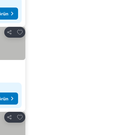
görün
Favorilerime ekle
Paylaş
görün
Favorilerime ekle
Paylaş