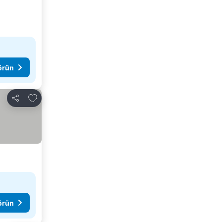
görün
Favorilerime ekle
Paylaş
görün