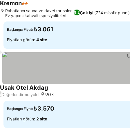
Kremon
2 Yıldız
Rahatlatıcı sauna ve davetkar salon,
Çok iyi
(724 misafir puanı)
8,2
Ev yapımı kahvaltı spesiyaliteleri
₺3.061
Başlangıç Fiyatı
Fiyatları görün:
4 site
Usak Otel Akdag
Değerlendirme yok
/
Uşak
₺3.570
Başlangıç Fiyatı
Fiyatları görün:
2 site