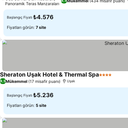
Mükemmel
(434 misafir puanı)
8,5
Panoramik Teras Manzaraları
₺4.576
Başlangıç Fiyatı
Fiyatları görün:
7 site
Sheraton Uşak Hotel & Thermal Spa
4 Yıldız
Mükemmel
(17 misafir puanı)
9,5
Uşak
₺5.236
Başlangıç Fiyatı
Fiyatları görün:
5 site