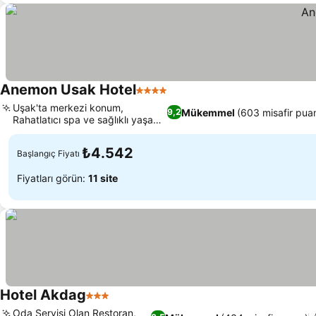
Anemon Usak Hotel
4 Yıldız
Uşak'ta merkezi konum,
Mükemmel
(603 misafir puan
9,2
Rahatlatıcı spa ve sağlıklı yaşam
merkezi
₺4.542
Başlangıç Fiyatı
Fiyatları görün:
11 site
Hotel Akdag
3 Yıldız
Oda Servisi Olan Restoran,