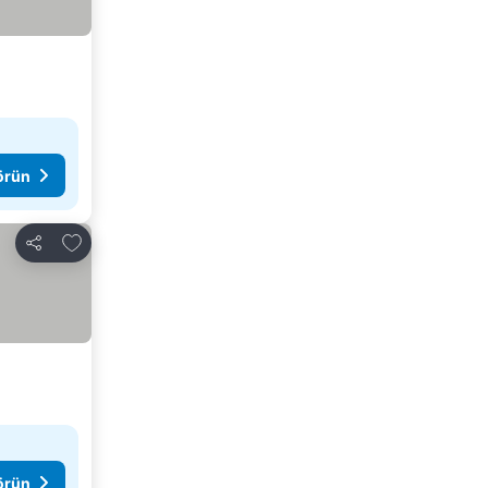
görün
Favorilerime ekle
Paylaş
görün