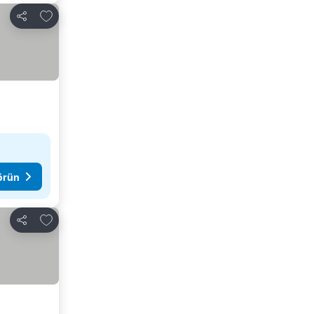
Favorilerime ekle
Paylaş
görün
Favorilerime ekle
Paylaş