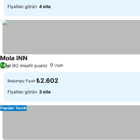
Fiyatları görün:
4 site
Mola INN
İyi
(82 misafir puanı)
7,8
Uşak
₺2.602
Başlangıç Fiyatı
Fiyatları görün:
3 site
Popüler Tercih