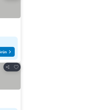
görün
Favorilerime ekle
Paylaş