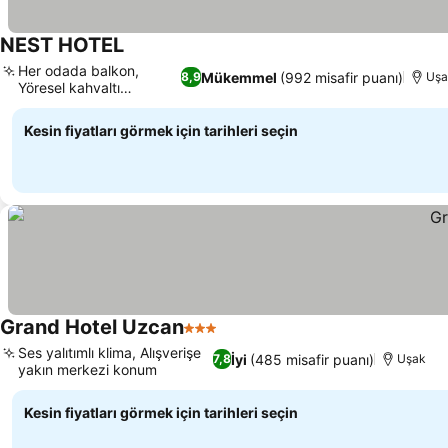
NEST HOTEL
Her odada balkon,
Mükemmel
(992 misafir puanı)
8,9
Uş
Yöresel kahvaltı
lezzetleri
Kesin fiyatları görmek için tarihleri seçin
Grand Hotel Uzcan
3 Yıldız
Ses yalıtımlı klima, Alışverişe
İyi
(485 misafir puanı)
7,8
Uşak
yakın merkezi konum
Kesin fiyatları görmek için tarihleri seçin