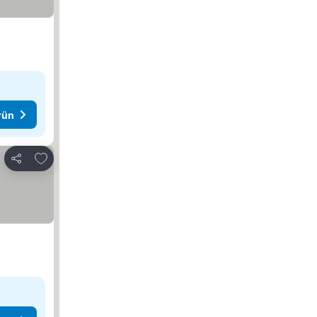
rün
Favorilerime ekle
Paylaş