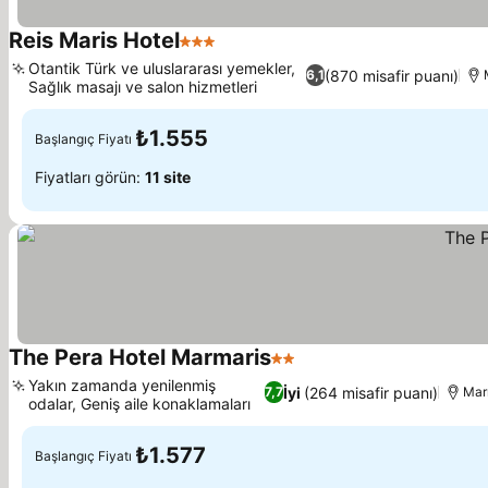
Reis Maris Hotel
3 Yıldız
Otantik Türk ve uluslararası yemekler,
(870 misafir puanı)
6,1
Sağlık masajı ve salon hizmetleri
₺1.555
Başlangıç Fiyatı
Fiyatları görün:
11 site
The Pera Hotel Marmaris
2 Yıldız
Yakın zamanda yenilenmiş
İyi
(264 misafir puanı)
7,7
Mar
odalar, Geniş aile konaklamaları
₺1.577
Başlangıç Fiyatı