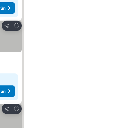
rün
Favorilerime ekle
Paylaş
rün
Favorilerime ekle
Paylaş