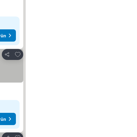
rün
Favorilerime ekle
Paylaş
rün