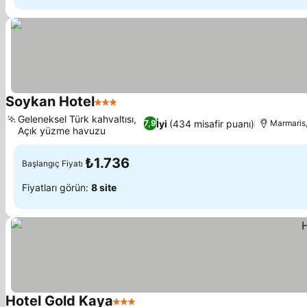
Soykan Hotel
3 Yıldız
Geleneksel Türk kahvaltısı,
İyi
(434 misafir puanı)
7,9
Marmaris,
Açık yüzme havuzu
₺1.736
Başlangıç Fiyatı
Fiyatları görün:
8 site
Hotel Gold Kaya