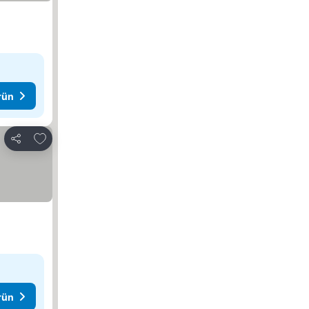
rün
Favorilerime ekle
Paylaş
rün