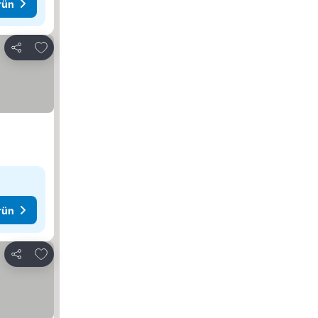
rün
Favorilerime ekle
Paylaş
rün
Favorilerime ekle
Paylaş