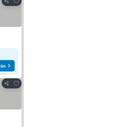
Favorilerime ekle
Paylaş
rün
Favorilerime ekle
Paylaş