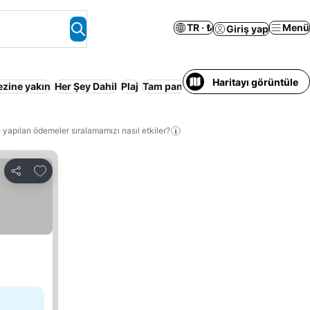
TR · ₺
Menü
Giriş yap
Haritayı görüntüle
ezine yakın
Her Şey Dahil
Plaj
Tam pansiyon
Kahvaltı dâhil
Yarım
 yapılan ödemeler sıralamamızı nasıl etkiler?
Favorilerime ekle
Paylaş