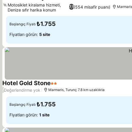
3 Yıldız
Motosiklet kiralama hizmeti,
(554 misafir puanı)
7,1
Marmaris
Denize sıfır harika konum
₺1.755
Başlangıç Fiyatı
Fiyatları görün:
5 site
Hotel Gold Stone
2 Yıldız
Değerlendirme yok
/
Marmaris, Turunç 7.8 km uzaklıkta
₺1.755
Başlangıç Fiyatı
Fiyatları görün:
1 site