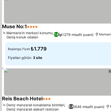
Muse No:1
4 Yıldız
Marmaris'in merkezi konumu,
İyi
(279 misafir puanı)
7,8
Marmaris
Geniş konuk odaları
₺1.779
Başlangıç Fiyatı
Fiyatları görün:
3 site
Reis Beach Hotel
3 Yıldız
Deniz manzaralı konaklama birimleri,
(646 misafir puanı)
5,8
Deniz manzaralı alakart restoran