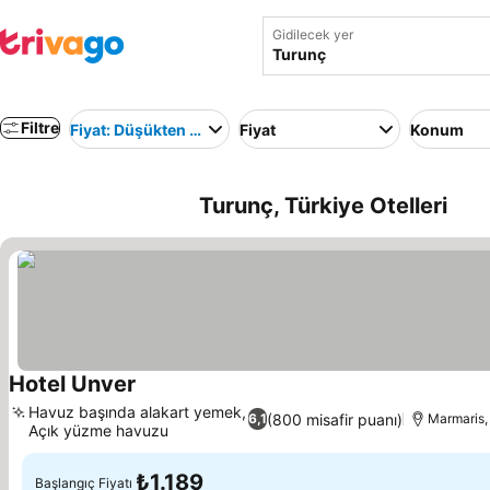
Gidilecek yer
Filtre
Fiyat: Düşükten yükseğe
Fiyat
Konum
Turunç, Türkiye Otelleri
Hotel Unver
Havuz başında alakart yemek,
(800 misafir puanı)
6,1
Marmaris,
Açık yüzme havuzu
₺1.189
Başlangıç Fiyatı