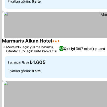
Fiyatları görün:
6 site
Marmaris Alkan Hotel
3 Yıldız
Mevsimlik açık yüzme havuzu,
Çok iyi
(997 misafir puanı)
8,0
Otantik Türk açık büfe kahvaltısı
₺1.605
Başlangıç Fiyatı
Fiyatları görün:
8 site