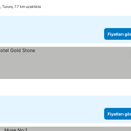
, Turunç 7.7 km uzaklıkta
Fiyatları gö
Fiyatları gö