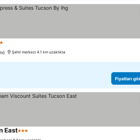
ıldız
nı)
Şehir merkezi 4.1 km uzaklıkta
Fiyatları gö
n East
3 Yıldız