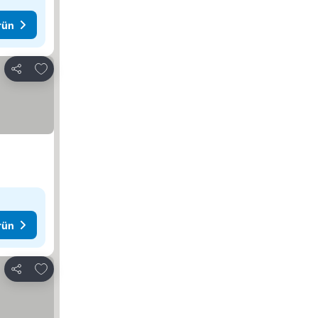
rün
Favorilerime ekle
Paylaş
rün
Favorilerime ekle
Paylaş