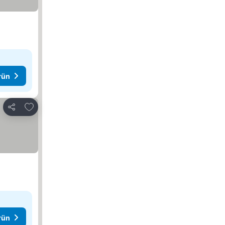
rün
Favorilerime ekle
Paylaş
rün