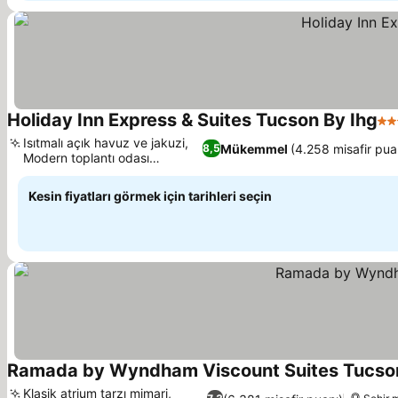
Holiday Inn Express & Suites Tucson By Ihg
3 Y
Isıtmalı açık havuz ve jakuzi,
Mükemmel
(4.258 misafir pua
8,5
Modern toplantı odası
olanakları
Kesin fiyatları görmek için tarihleri seçin
Ramada by Wyndham Viscount Suites Tucso
Klasik atrium tarzı mimari,