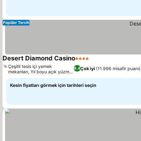
Popüler Tercih
Desert Diamond Casino
4 Yıldız
Çeşitli tesis içi yemek
Çok iyi
(11.996 misafir puanı)
8,4
mekanları, Yıl boyu açık yüzme
havuzu
Kesin fiyatları görmek için tarihleri seçin