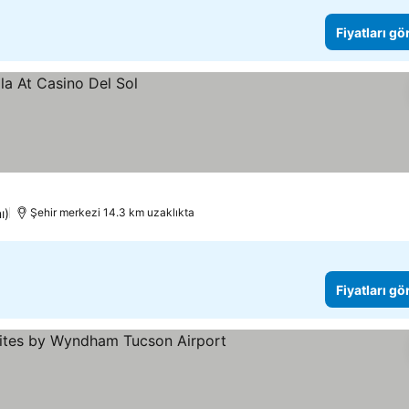
Fiyatları gö
ı)
Şehir merkezi 14.3 km uzaklıkta
Fiyatları gö