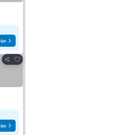
rün
Favorilerime ekle
Paylaş
rün