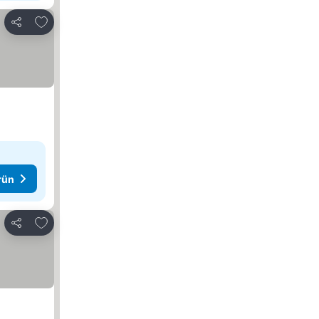
Favorilerime ekle
Paylaş
rün
Favorilerime ekle
Paylaş