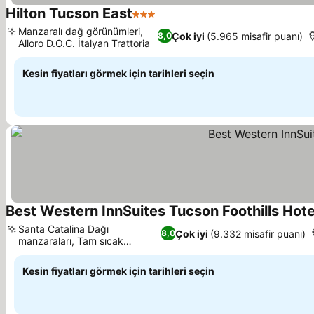
Hilton Tucson East
3 Yıldız
Manzaralı dağ görünümleri,
Çok iyi
(5.965 misafir puanı)
8,0
Alloro D.O.C. İtalyan Trattoria
Kesin fiyatları görmek için tarihleri seçin
Best Western InnSuites Tucson Foothills Hote
Santa Catalina Dağı
Çok iyi
(9.332 misafir puanı)
8,0
manzaraları, Tam sıcak
kahvaltı büfesi
Kesin fiyatları görmek için tarihleri seçin