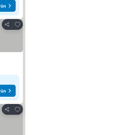
rün
Favorilerime ekle
Paylaş
rün
Favorilerime ekle
Paylaş