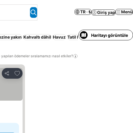
TR · ₺
Menü
Giriş yap
Haritayı görüntüle
ezine yakın
Kahvaltı dâhil
Havuz
Tatil Köyü
Otopark
Evcil hayvan 
 yapılan ödemeler sıralamamızı nasıl etkiler?
Favorilerime ekle
Paylaş