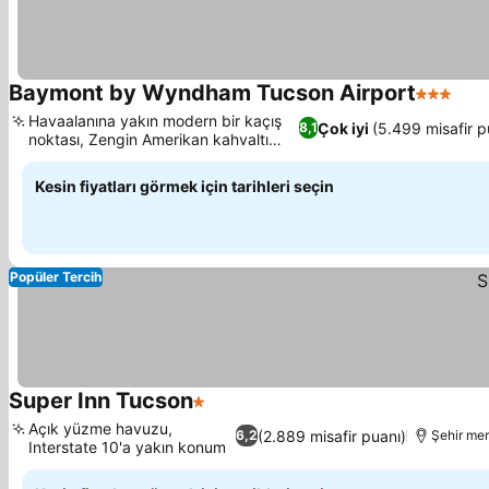
Baymont by Wyndham Tucson Airport
3 Yıldız
Havaalanına yakın modern bir kaçış
Çok iyi
(5.499 misafir p
8,1
noktası, Zengin Amerikan kahvaltı
büfesi
Kesin fiyatları görmek için tarihleri seçin
Popüler Tercih
Super Inn Tucson
1 Yıldız
Açık yüzme havuzu,
(2.889 misafir puanı)
6,2
Şehir mer
Interstate 10'a yakın konum