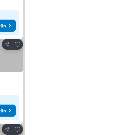
rün
Favorilerime ekle
Paylaş
rün
Favorilerime ekle
Paylaş