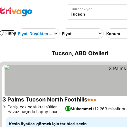
Gidilecek yer
Filtre
Fiyat: Düşükten yükseğe
Fiyat
Konum
Tucson, ABD Otelleri
3 Palms Tucson North Foothills
3 Yıldız
Geniş, çok odalı kral süitler,
Mükemmel
(12.263 misafir pu
8,7
Havuz başında happy hour
hizmeti
Kesin fiyatları görmek için tarihleri seçin