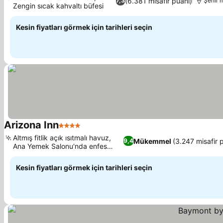
(6.381 misafir puanı)
7,3
Şehir 
Zengin sıcak kahvaltı büfesi
Kesin fiyatları görmek için tarihleri seçin
Arizona Inn
4 Yıldız
Altmış fitlik açık ısıtmalı havuz,
Mükemmel
(3.247 misafir 
9,4
Ana Yemek Salonu'nda enfes
yemekler
Kesin fiyatları görmek için tarihleri seçin