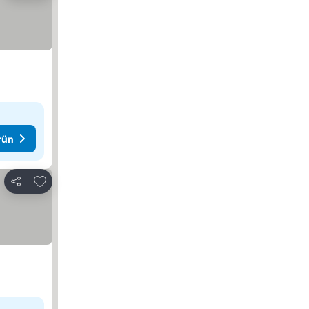
rün
Favorilerime ekle
Paylaş