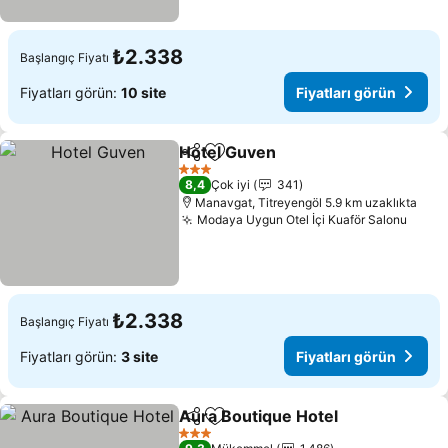
₺2.338
Başlangıç Fiyatı
Fiyatları görün:
10 site
Fiyatları görün
Hotel Guven
Paylaş
Favorilerime ekle
3 Yıldız
8,4
Çok iyi
341
Manavgat, Titreyengöl 5.9 km uzaklıkta
Modaya Uygun Otel İçi Kuaför Salonu
₺2.338
Başlangıç Fiyatı
Fiyatları görün:
3 site
Fiyatları görün
Aura Boutique Hotel
Paylaş
Favorilerime ekle
3 Yıldız