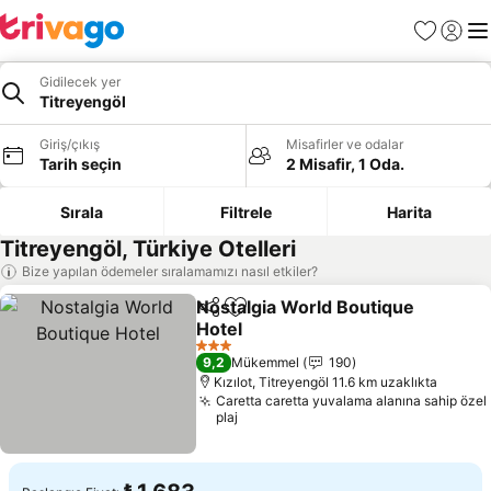
Favoriler
Giriş y
Me
Gidilecek yer
Titreyengöl
Giriş/çıkış
Misafirler ve odalar
Tarih seçin
2 Misafir, 1 Oda.
Sırala
Filtrele
Harita
Titreyengöl, Türkiye Otelleri
Bize yapılan ödemeler sıralamamızı nasıl etkiler?
Nostalgia World Boutique
Paylaş
Favorilerime ekle
Hotel
3 Yıldız
9,2
Mükemmel
190
Kızılot, Titreyengöl 11.6 km uzaklıkta
Caretta caretta yuvalama alanına sahip özel
plaj