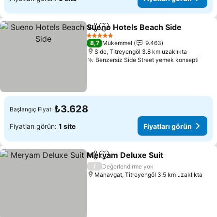
Sueno Hotels Beach Side
Paylaş
Favorilerime ekle
5 Yıldız
8,7
Mükemmel
9.463
Side, Titreyengöl 3.8 km uzaklıkta
Benzersiz Side Street yemek konsepti
₺3.628
Başlangıç Fiyatı
Fiyatları görün:
1 site
Fiyatları görün
Meryam Deluxe Suit
Paylaş
Favorilerime ekle
/
Değerlendirme yok
Manavgat, Titreyengöl 3.5 km uzaklıkta