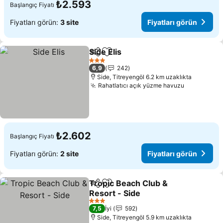
₺2.593
Başlangıç Fiyatı
Fiyatları görün:
3 site
Fiyatları görün
Side Elis
Paylaş
Favorilerime ekle
3 Yıldız
6,9
242
Side, Titreyengöl 6.2 km uzaklıkta
Rahatlatıcı açık yüzme havuzu
₺2.602
Başlangıç Fiyatı
Fiyatları görün:
2 site
Fiyatları görün
Tropic Beach Club &
Paylaş
Favorilerime ekle
Resort - Side
3 Yıldız
7,5
İyi
592
Side, Titreyengöl 5.9 km uzaklıkta