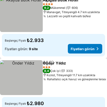
Akayda Butik Hotel
Paylaş
Favorilerime ekle
4 Yıldız
9,2
Mükemmel
606
Manavgat, Titreyengöl 4.7 km uzaklıkta
Lezzetli ve çeşitli kahvaltı büfesi
₺2.933
Başlangıç Fiyatı
Fiyatları görün:
9 site
Fiyatları görün
Önder Yıldız
Paylaş
Favorilerime ekle
3 Yıldız
8,4
Çok iyi
333
Kızılot, Titreyengöl 11.7 km uzaklıkta
Rahatlatıcı açık havuz ve güneşlenme terası
₺2.980
Başlangıç Fiyatı