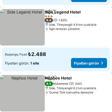
Side Legend Hotel
Paylaş
Favorilerime ekle
3 Yıldız
6,4
1.625
Side, Titreyengöl 4.6 km uzaklıkta
İlgili restoran yönetimi
₺2.488
Başlangıç Fiyatı
Fiyatları görün:
1 site
Fiyatları görün
Nephos Hotel
Paylaş
Favorilerime ekle
9,5
Mükemmel
340
Side, Titreyengöl 6.2 km uzaklıkta
Gurme Türk kahvaltısı deneyimi