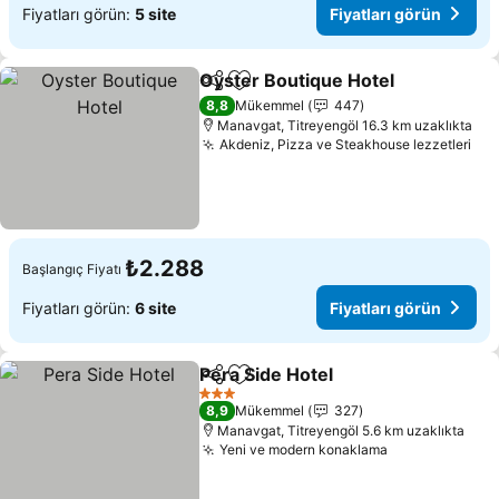
Fiyatları görün:
5 site
Fiyatları görün
Oyster Boutique Hotel
Paylaş
Favorilerime ekle
8,8
Mükemmel
447
Manavgat, Titreyengöl 16.3 km uzaklıkta
Akdeniz, Pizza ve Steakhouse lezzetleri
₺2.288
Başlangıç Fiyatı
Fiyatları görün:
6 site
Fiyatları görün
Pera Side Hotel
Paylaş
Favorilerime ekle
3 Yıldız
8,9
Mükemmel
327
Manavgat, Titreyengöl 5.6 km uzaklıkta
Yeni ve modern konaklama