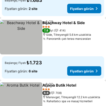
₺1.683
Başlangıç Fiyatı
Fiyatları görün:
2 site
Fiyatları görün
Beachway Hotel & Side
Paylaş
Favorilerime ekle
3 Yıldız
7,8
İyi
414
Side, Titreyengöl 5.6 km uzaklıkta
Panoramik çatı terası manzaraları
₺1.723
Başlangıç Fiyatı
Fiyatları görün:
6 site
Fiyatları görün
Aroma Butik Hotel
Paylaş
Favorilerime ekle
3 Yıldız
6,6
708
Manavgat, Titreyengöl 12.2 km uzaklıkta
Rahatlatıcı spa ve masaj hizmetleri