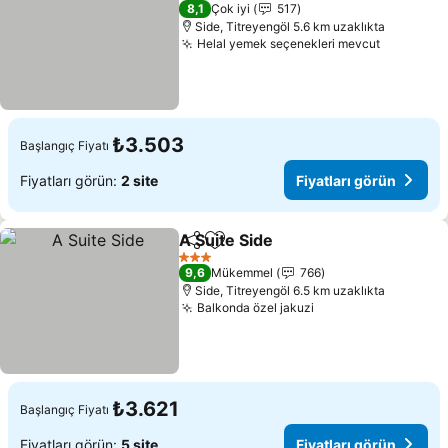
3 Yıldız
8,1
Çok iyi
517
Side, Titreyengöl 5.6 km uzaklıkta
Helal yemek seçenekleri mevcut
₺3.503
Başlangıç Fiyatı
Fiyatları görün:
2 site
Fiyatları görün
A Suite Side
Paylaş
Favorilerime ekle
3 Yıldız
9,6
Mükemmel
766
Side, Titreyengöl 6.5 km uzaklıkta
Balkonda özel jakuzi
₺3.621
Başlangıç Fiyatı
Fiyatları görün:
5 site
Fiyatları görün