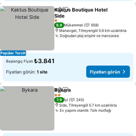
Kaktus Boutique Hotel
Paylaş
Favorilerime ekle
Side
1 Yıldız
8,6
Mükemmel
658
Manavgat, Titreyengöl 5.6 km uzaklıkta
Doğrudan plaj erişimi ve manzarası
Popüler Tercih
₺3.841
Başlangıç Fiyatı
Fiyatları görün:
1 site
Fiyatları görün
Bykara
Paylaş
Favorilerime ekle
2 Yıldız
7,9
İyi
245
Side, Titreyengöl 5.7 km uzaklıkta
Ev yapımı otantik Türk mutfağı