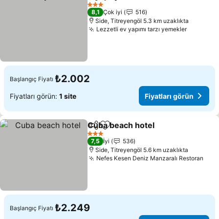
Paylaş
Favorilerime ekle
3 Yıldız
8,1
Çok iyi
516
Side, Titreyengöl 5.3 km uzaklıkta
Lezzetli ev yapımı tarzı yemekler
₺2.002
Başlangıç Fiyatı
Fiyatları görün:
1 site
Fiyatları görün
Cuba beach hotel
Paylaş
Favorilerime ekle
3 Yıldız
7,5
İyi
536
Side, Titreyengöl 5.6 km uzaklıkta
Nefes Kesen Deniz Manzaralı Restoran
₺2.249
Başlangıç Fiyatı