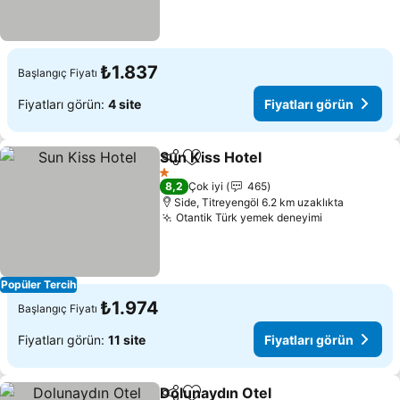
₺1.837
Başlangıç Fiyatı
Fiyatları görün:
4 site
Fiyatları görün
Sun Kiss Hotel
Paylaş
Favorilerime ekle
1 Yıldız
8,2
Çok iyi
465
Side, Titreyengöl 6.2 km uzaklıkta
Otantik Türk yemek deneyimi
Popüler Tercih
₺1.974
Başlangıç Fiyatı
Fiyatları görün:
11 site
Fiyatları görün
Dolunaydın Otel