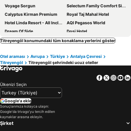
Voyage Sorgun
Selectum Family Comfort Side
Calyptus Kirman Premium
Royal Taj Mahal Hotel
Hotel Linda Resort - All Inclusive
AQI Pegasos World
Dream Of Side
Dosi Hotel
Riolavitas Resort & Spa
Castival Hotel
Titreyengöl konumundaki tüm konaklama yerlerini göster
Berry Blue Hotels
Side Prenses Resort Hotel & Spa
Otel araması
Avrupa
Türkiye
Antalya Çevresi
Throne Beach Resort & Spa
Terrace Elite Resort
Titreyengöl
Titreyengöl şehrindeki ucuz oteller
Barut Hemera - Ultra All Inclusive
Sueno Hotels Beach Side
Sayanora Hotel
Side Amour Hotel
Facebook
Twitter
Insta
Yo
Glamour Resort & Spa
Bosphorus Sorgun Hotel
Ülkenizi Seçin
Club Hotel Turan Prince World
Side Yeşilöz Hotel
Seaden Corolla Hotel
Hotel Turan Prince
Google'a ekle
Sonuçlarımıza kolayca ulaşın:
MONACHUS FAMILY RESORT SORGUN
Side Ertaş Otel
Google'da trivago'yu tercih edilen
Merve Sun Hotel & Spa
Q Ella Beach Side
kaynaklar arasına ekleyin.
Şirket
Side Breeze Hotel
Prive Suite Side & Spa Hotel - Adults Only 16+