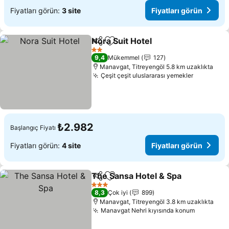
Fiyatları görün:
3 site
Fiyatları görün
Nora Suit Hotel
Paylaş
Favorilerime ekle
2 Yıldız
9,4
Mükemmel
127
Manavgat, Titreyengöl 5.8 km uzaklıkta
Çeşit çeşit uluslararası yemekler
₺2.982
Başlangıç Fiyatı
Fiyatları görün:
4 site
Fiyatları görün
The Sansa Hotel & Spa
Paylaş
Favorilerime ekle
3 Yıldız
8,3
Çok iyi
899
Manavgat, Titreyengöl 3.8 km uzaklıkta
Manavgat Nehri kıyısında konum