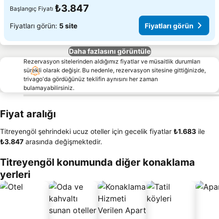
₺3.847
Başlangıç Fiyatı
Fiyatları görün:
5 site
Fiyatları görün
Daha fazlasını görüntüle
Rezervasyon sitelerinden aldığımız fiyatlar ve müsaitlik durumları
sürekli olarak değişir. Bu nedenle, rezervasyon sitesine gittiğinizde,
trivago'da gördüğünüz teklifin aynısını her zaman
bulamayabilirsiniz.
Fiyat aralığı
Titreyengöl şehrindeki ucuz oteller için gecelik fiyatlar
‎₺1.683
ile
‎₺3.847
arasında değişmektedir.
Titreyengöl konumunda diğer konaklama
yerleri