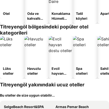
Otel
Oda ve
Konaklama
Tatil
Apart
kahvaltı
Hizmeti
köyleri
sunan
Verilen
Titreyengöl bölgesindeki popüler otel
oteller
Apart
kategorileri
Daire
Lüks
Havuzlu
Evcil
Spa
Sahil
oteller
oteller
hayvan
otelleri
otelle
dostu
oteller
Titreyengöl yakınındaki ucuz oteller
Bu oteller de size uygun olabilir...
SelgeBeach Resort&SPA
Armas Pemar Beach