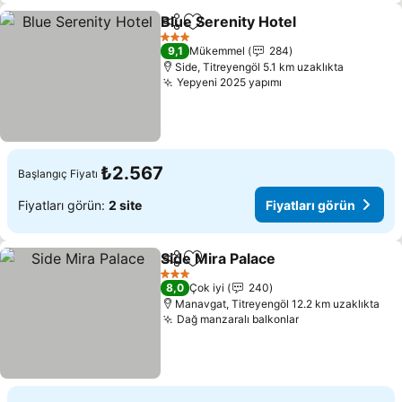
Blue Serenity Hotel
Paylaş
Favorilerime ekle
3 Yıldız
9,1
Mükemmel
284
Side, Titreyengöl 5.1 km uzaklıkta
Yepyeni 2025 yapımı
₺2.567
Başlangıç Fiyatı
Fiyatları görün:
2 site
Fiyatları görün
Side Mira Palace
Paylaş
Favorilerime ekle
3 Yıldız
8,0
Çok iyi
240
Manavgat, Titreyengöl 12.2 km uzaklıkta
Dağ manzaralı balkonlar