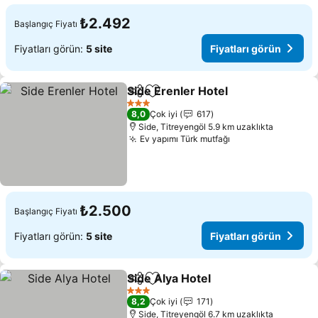
₺2.492
Başlangıç Fiyatı
Fiyatları görün:
5 site
Fiyatları görün
Side Erenler Hotel
Paylaş
Favorilerime ekle
3 Yıldız
8,0
Çok iyi
617
Side, Titreyengöl 5.9 km uzaklıkta
Ev yapımı Türk mutfağı
₺2.500
Başlangıç Fiyatı
Fiyatları görün:
5 site
Fiyatları görün
Side Alya Hotel
Paylaş
Favorilerime ekle
3 Yıldız
8,2
Çok iyi
171
Side, Titreyengöl 6.7 km uzaklıkta