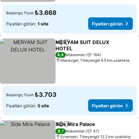
₺3.668
Başlangıç Fiyatı
Fiyatları görün:
1 site
Fiyatları görün
MERYAM SUIT DELUX
Paylaş
Favorilerime ekle
HOTEL
8,8
Mükemmel
164
Manavgat, Titreyengöl 9.5 km uzaklıkta
₺3.703
Başlangıç Fiyatı
Fiyatları görün:
5 site
Fiyatları görün
Side Mira Palace
Paylaş
Favorilerime ekle
8,7
Mükemmel
47
Evrenseki, Titreyengöl 12.2 km uzaklıkta