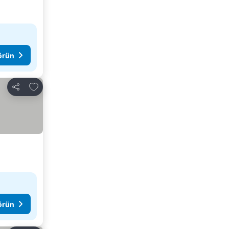
görün
Favorilerime ekle
Paylaş
görün