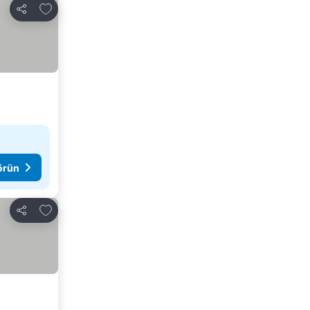
Favorilerime ekle
Paylaş
görün
Favorilerime ekle
Paylaş