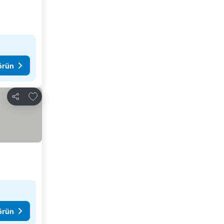
görün
Favorilerime ekle
Paylaş
görün