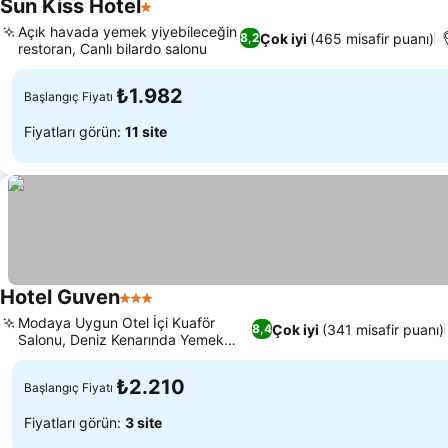
Sun Kiss Hotel
1 Yıldız
Açık havada yemek yiyebileceğin
Çok iyi
(465 misafir puanı)
8,2
restoran, Canlı bilardo salonu
₺1.982
Başlangıç Fiyatı
Fiyatları görün:
11 site
Hotel Guven
3 Yıldız
Modaya Uygun Otel İçi Kuaför
Çok iyi
(341 misafir puanı)
8,4
Salonu, Deniz Kenarında Yemek
Keyfi
₺2.210
Başlangıç Fiyatı
Fiyatları görün:
3 site