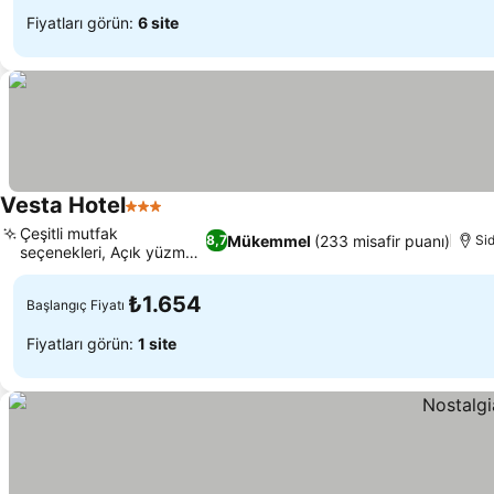
Fiyatları görün:
6 site
Vesta Hotel
3 Yıldız
Çeşitli mutfak
Mükemmel
(233 misafir puanı)
8,7
Si
seçenekleri, Açık yüzme
havuzu
₺1.654
Başlangıç Fiyatı
Fiyatları görün:
1 site