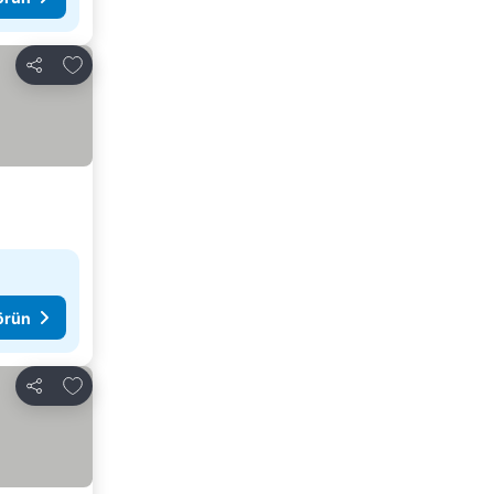
Favorilerime ekle
Paylaş
görün
Favorilerime ekle
Paylaş