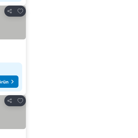
Favorilerime ekle
Paylaş
görün
Favorilerime ekle
Paylaş