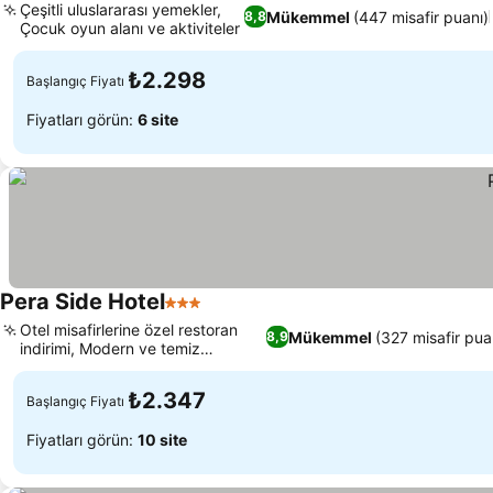
Çeşitli uluslararası yemekler,
Mükemmel
(447 misafir puanı)
8,8
Çocuk oyun alanı ve aktiviteler
₺2.298
Başlangıç Fiyatı
Fiyatları görün:
6 site
Pera Side Hotel
3 Yıldız
Otel misafirlerine özel restoran
Mükemmel
(327 misafir pua
8,9
indirimi, Modern ve temiz
konaklama
₺2.347
Başlangıç Fiyatı
Fiyatları görün:
10 site