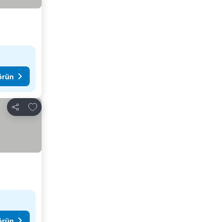
görün
Favorilerime ekle
Paylaş
görün