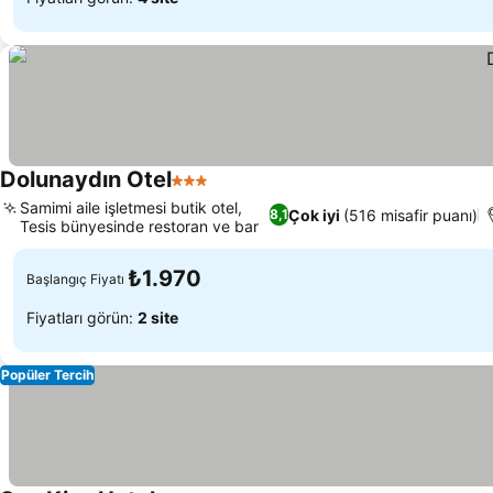
Dolunaydın Otel
3 Yıldız
Samimi aile işletmesi butik otel,
Çok iyi
(516 misafir puanı)
8,1
Tesis bünyesinde restoran ve bar
₺1.970
Başlangıç Fiyatı
Fiyatları görün:
2 site
Popüler Tercih