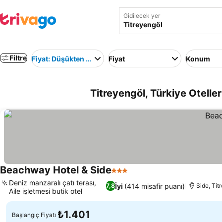
Gidilecek yer
Filtre
Fiyat: Düşükten yükseğe
Fiyat
Konum
Titreyengöl, Türkiye Oteller
Beachway Hotel & Side
3 Yıldız
Deniz manzaralı çatı terası,
İyi
(414 misafir puanı)
7,8
Side, Tit
Aile işletmesi butik otel
₺1.401
Başlangıç Fiyatı