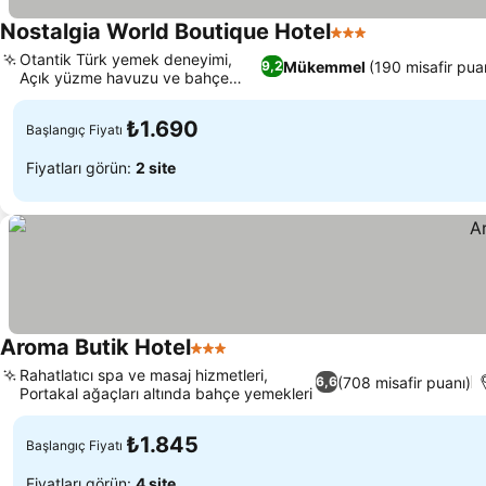
Nostalgia World Boutique Hotel
3 Yıldız
Otantik Türk yemek deneyimi,
Mükemmel
(190 misafir pua
9,2
Açık yüzme havuzu ve bahçe
vahası
₺1.690
Başlangıç Fiyatı
Fiyatları görün:
2 site
Aroma Butik Hotel
3 Yıldız
Rahatlatıcı spa ve masaj hizmetleri,
(708 misafir puanı)
6,6
Portakal ağaçları altında bahçe yemekleri
₺1.845
Başlangıç Fiyatı
Fiyatları görün:
4 site