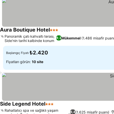
Aura Boutique Hotel
3 Yıldız
Panoramik çatı kahvaltı terası,
Mükemmel
(1.486 misafir puan
9,3
Side'nin tarihi kalbinde konum
₺2.420
Başlangıç Fiyatı
Fiyatları görün:
10 site
Side Legend Hotel
3 Yıldız
Rahatlatıcı spa ve sağlıklı yaşam
(1.625 misafir puanı)
6,4