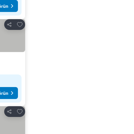
görün
Favorilerime ekle
Paylaş
görün
Favorilerime ekle
Paylaş