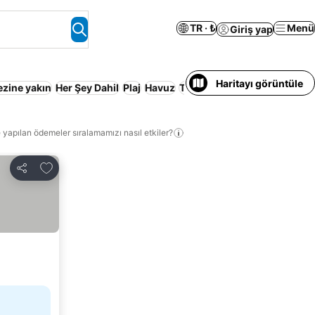
TR · ₺
Menü
Giriş yap
Haritayı görüntüle
ezine yakın
Her Şey Dahil
Plaj
Havuz
Tam pansiyon
Tatil Köyü
Ai
 yapılan ödemeler sıralamamızı nasıl etkiler?
Favorilerime ekle
Paylaş