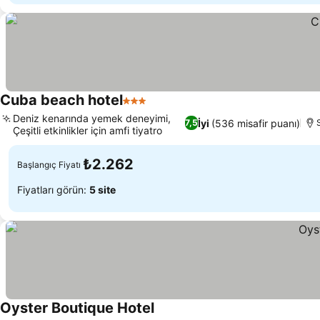
Cuba beach hotel
3 Yıldız
Deniz kenarında yemek deneyimi,
İyi
(536 misafir puanı)
7,5
Çeşitli etkinlikler için amfi tiyatro
₺2.262
Başlangıç Fiyatı
Fiyatları görün:
5 site
Oyster Boutique Hotel