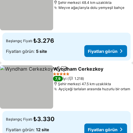
Şehir merkezi 48.4 km uzaklıkta
Meyve ağaçlarıyla dolu yemyeşil bahçe
Fiya
₺3.276
Başlangıç Fiyatı
Fiyatları görün:
5 site
Fiyatları görün
Wyndham Cerkezkoy
Paylaş
Favorilerime ekle
Fiyat
5 Yıldız
7,9
İyi
1.218
Şehir merkezi 47.5 km uzaklıkta
Ayçiçeği tarlaları arasında huzurlu bir ortam
F
₺3.330
Başlangıç Fiyatı
Fiyatları görün:
12 site
Fiyatları görün