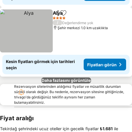
Alya
Paylaş
Favorilerime ekle
Fiyatları görün
4 Yıldız
/
Değerlendirme yok
Şehir merkezi 1.0 km uzaklıkta
Kesin fiyatları görmek için tarihleri
Fiyatları görün
seçin
Daha fazlasını görüntüle
Rezervasyon sitelerinden aldığımız fiyatlar ve müsaitlik durumları
sürekli olarak değişir. Bu nedenle, rezervasyon sitesine gittiğinizde,
trivago'da gördüğünüz teklifin aynısını her zaman
bulamayabilirsiniz.
Fiyat aralığı
Tekirdağ şehrindeki ucuz oteller için gecelik fiyatlar
‎₺1.681
ile