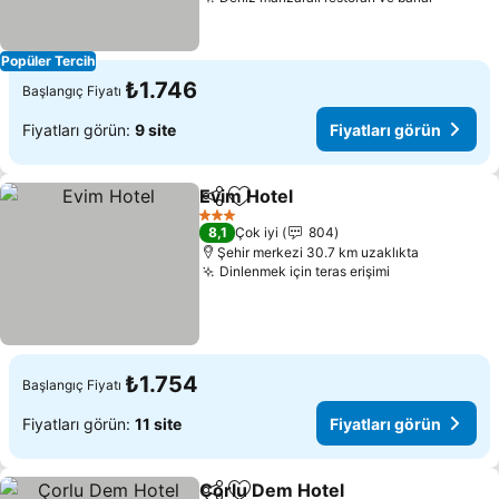
Fiyatlar
Popüler Tercih
₺1.746
Başlangıç Fiyatı
Fiyatları görün:
9 site
Fiyatları görün
Evim Hotel
Paylaş
Favorilerime ekle
Fiyatları görün
3 Yıldız
8,1
Çok iyi
804
Şehir merkezi 30.7 km uzaklıkta
Dinlenmek için teras erişimi
Fiyatları gör
₺1.754
Başlangıç Fiyatı
Fiyatları görün:
11 site
Fiyatları görün
Çorlu Dem Hotel