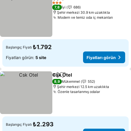
Paylaş
Favorilerime ekle
Fiyatları 
3 Yıldız
7,8
İyi
686
Şehir merkezi 30.9 km uzaklıkta
Modern ve temiz oda iç mekanları
Fiyatlar
₺1.792
Başlangıç Fiyatı
Fiyatları görün:
5 site
Fiyatları görün
Csk Otel
Paylaş
Favorilerime ekle
Fiyatları görün
8,9
Mükemmel
552
Şehir merkezi 12.5 km uzaklıkta
Özenle tasarlanmış odalar
Fiyatları görü
₺2.293
Başlangıç Fiyatı