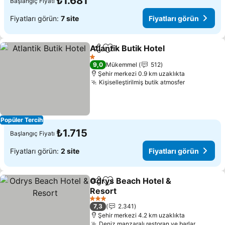
₺1.681
Başlangıç Fiyatı
Fiyatları görün:
7 site
Fiyatları görün
Atlantik Butik Hotel
Paylaş
Favorilerime ekle
Fiyatla
1 Yıldız
9,0
Mükemmel
512
Şehir merkezi 0.9 km uzaklıkta
Kişiselleştirilmiş butik atmosfer
Fiyatları g
Popüler Tercih
₺1.715
Başlangıç Fiyatı
Fiyatları görün:
2 site
Fiyatları görün
Odrys Beach Hotel &
Paylaş
Favorilerime ekle
Resort
Fiyatları görün
3 Yıldız
7,3
2.341
Şehir merkezi 4.2 km uzaklıkta
Deniz manzaralı restoran ve barlar