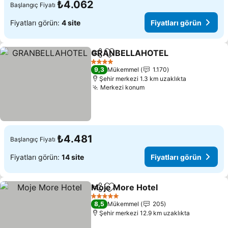
₺4.062
Başlangıç Fiyatı
Fiyatları görün:
4 site
Fiyatları görün
GRANBELLAHOTEL
Paylaş
Favorilerime ekle
Fiyatla
4 Yıldız
9,3
Mükemmel
1.170
Şehir merkezi 1.3 km uzaklıkta
Merkezi konum
Fiyatları görün
₺4.481
Başlangıç Fiyatı
Fiyatları görün:
14 site
Fiyatları görün
Moje More Hotel
Paylaş
Favorilerime ekle
Fiyatları 
5 Yıldız
8,5
Mükemmel
205
Şehir merkezi 12.9 km uzaklıkta