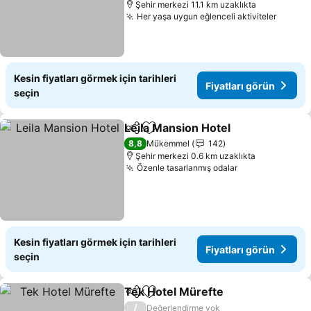
Şehir merkezi 11.1 km uzaklıkta
Her yaşa uygun eğlenceli aktiviteler
Fiyatl
Kesin fiyatları görmek için tarihleri
Fiyatları görün
seçin
Leila Mansion Hotel
Paylaş
Favorilerime ekle
Fiyatla
8,8
Mükemmel
142
Şehir merkezi 0.6 km uzaklıkta
Özenle tasarlanmış odalar
Fiyatları görü
Kesin fiyatları görmek için tarihleri
Fiyatları görün
seçin
Tek Hotel Mürefte
Paylaş
Favorilerime ekle
Fiyatlar
/
Değerlendirme yok