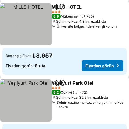
MİLLS HOTEL
Paylaş
Favorilerime ekle
Fiyatları gör
3 Yıldız
8,9
Mükemmel
705
Şehir merkezi 4.8 km uzaklıkta
Üniversite bölgesinde elverişli konum
Fiyatl
₺3.957
Başlangıç Fiyatı
Fiyatları görün:
8 site
Fiyatları görün
Yeşilyurt Park Otel
Paylaş
Favorilerime ekle
Fiyatlar
3 Yıldız
8,2
Çok iyi
472
Şehir merkezi 32.5 km uzaklıkta
Şehrin cazibe merkezlerine yakın merkezi
konum