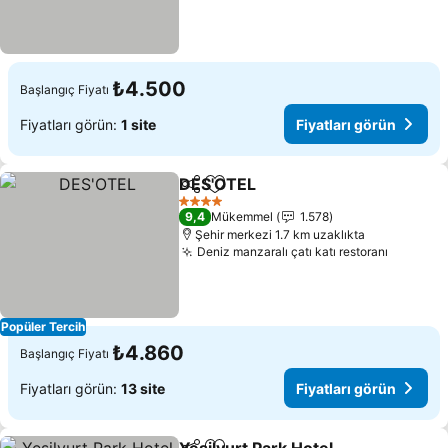
₺4.500
Başlangıç Fiyatı
Fiyatları görün:
1 site
Fiyatları görün
DES'OTEL
Paylaş
Favorilerime ekle
Fiyatları görün
4 Yıldız
9,4
Mükemmel
1.578
Şehir merkezi 1.7 km uzaklıkta
Deniz manzaralı çatı katı restoranı
Fiyatlar
Popüler Tercih
₺4.860
Başlangıç Fiyatı
Fiyatları görün:
13 site
Fiyatları görün