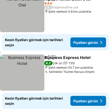
Paylaş
Favorilerime ekle
Fi
3 Yıldız
/
Değerlendirme yok
Şehir merkezi 0.6 km uzaklıkta
Kesin fiyatları görmek için tarihleri
Fiyatları görün
seçin
Business Express Hotel
Paylaş
Favorilerime ekle
Fi
8,2
Çok iyi
135
Şehir merkezi 53.7 km uzaklıkta
Serinletici Yüzme Havuzu Erişimi
Fiyatları
Kesin fiyatları görmek için tarihleri
Fiyatları görün
seçin