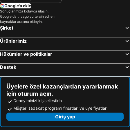
Leila Mansion Hotel
Akmonya Pansiyon
Google'a ekle
Sonuçlarımıza kolayca ulaşın:
CSK OTEL
Tek Hotel Mürefte
Google'da trivago'yu tercih edilen
İğdebağları Zeytin Butik Otel
Meydan Butik Otel
kaynaklar arasına ekleyin.
Şirket
Gorky Hotel
Yeşilyurt Park Otel
Business Express Hotel
Yeşilyurt Park Hotel
Ürünlerimiz
Rumeli Konak Butik Otel
Alya
Hükümler ve politikalar
Aslanlar otel
Safir Beach Resort Hotel
Gözde Otel
Derİn Butİk Hotel
Destek
Otel59
Pia Mare Hotel
Derin Butik Otel
Old Town Tekirdağ
Üyelere özel kazançlardan yararlanmak
için oturum açın.
Deneyiminizi kişiselleştirin
Müşteri sadakat programı fırsatları ve üye fiyatları
Giriş yap