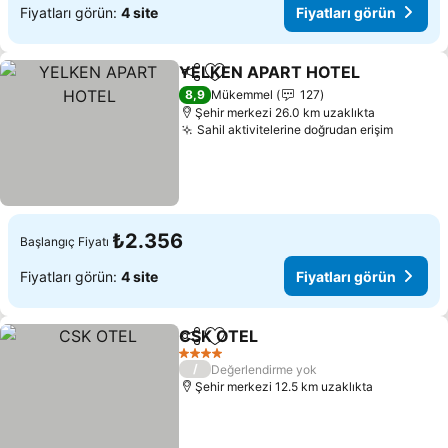
Fiyatları görün:
4 site
Fiyatları görün
YELKEN APART HOTEL
Paylaş
Favorilerime ekle
Fiy
8,9
Mükemmel
127
Şehir merkezi 26.0 km uzaklıkta
Sahil aktivitelerine doğrudan erişim
Fiyatla
₺2.356
Başlangıç Fiyatı
Fiyatları görün:
4 site
Fiyatları görün
CSK OTEL
Paylaş
Favorilerime ekle
Fiyatları görün
4 Yıldız
/
Değerlendirme yok
Şehir merkezi 12.5 km uzaklıkta