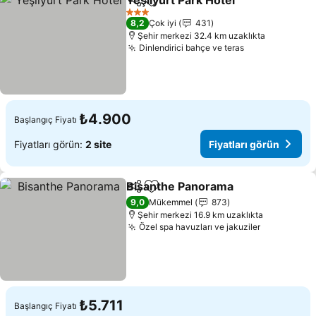
Yeşilyurt Park Hotel
Paylaş
Favorilerime ekle
Fiyatla
3 Yıldız
8,2
Çok iyi
431
Şehir merkezi 32.4 km uzaklıkta
Dinlendirici bahçe ve teras
Fiyatları görü
₺4.900
Başlangıç Fiyatı
Fiyatları görün:
2 site
Fiyatları görün
Bisanthe Panorama
Paylaş
Favorilerime ekle
Fiyatla
9,0
Mükemmel
873
Şehir merkezi 16.9 km uzaklıkta
Özel spa havuzları ve jakuziler
Fiyatları 
₺5.711
Başlangıç Fiyatı