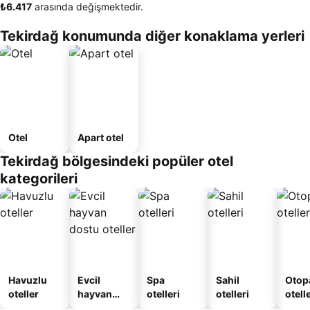
‎₺6.417
arasında değişmektedir.
Tekirdağ konumunda diğer konaklama yerleri
Otel
Apart otel
Tekirdağ bölgesindeki popüler otel
kategorileri
Havuzlu
Evcil
Spa
Sahil
Otopa
oteller
hayvan
otelleri
otelleri
otell
dostu