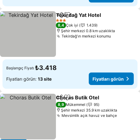
Tekirdağ Yat Hotel
Paylaş
Favorilerime ekle
Fiyatlar
3 Yıldız
8,4
Çok iyi
1.439
Şehir merkezi 0.8 km uzaklıkta
Tekirdağ'ın merkezi konumu
Fiyatları gö
₺3.418
Başlangıç Fiyatı
Fiyatları görün:
13 site
Fiyatları görün
Choras Butik Otel
Paylaş
Favorilerime ekle
Fiyatları
8,9
Mükemmel
95
Şehir merkezi 35.9 km uzaklıkta
Mevsimlik açık havuz ve bahçe
Fiyatları 