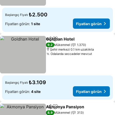
₺2.500
Başlangıç Fiyatı
Fiyatları görün:
1 site
Fiyatları görün
Goldhan Hotel
Paylaş
Favorilerime ekle
Fiyatları gör
9,2
Mükemmel
1.370
Şehir merkezi 0.1 km uzaklıkta
Odalarda seccadeler mevcut
Fiyatları gö
₺3.109
Başlangıç Fiyatı
Fiyatları görün:
4 site
Fiyatları görün
Akmonya Pansiyon
Paylaş
Favorilerime ekle
Fiyatla
8,9
Mükemmel
313