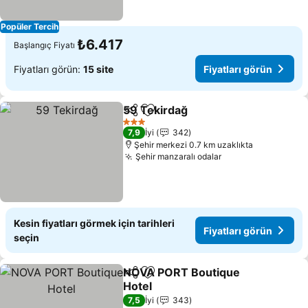
Popüler Tercih
₺6.417
Başlangıç Fiyatı
Fiyatları görün:
15 site
Fiyatları görün
59 Tekirdağ
Paylaş
Favorilerime ekle
Fiyatları görün
3 Yıldız
7,9
İyi
342
Şehir merkezi 0.7 km uzaklıkta
Şehir manzaralı odalar
Fiyatları görün
Kesin fiyatları görmek için tarihleri
Fiyatları görün
seçin
NOVA PORT Boutique
Paylaş
Favorilerime ekle
Hotel
Fiyatları görün
7,5
İyi
343