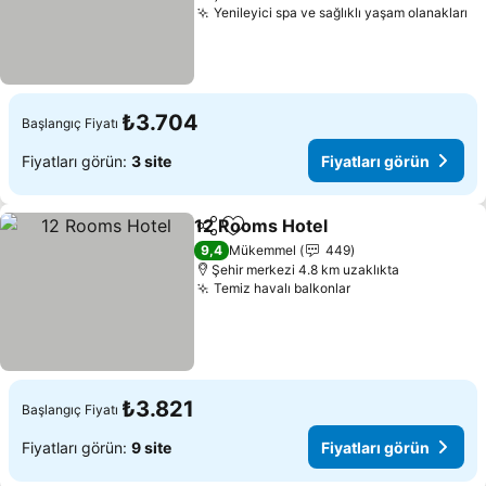
Yenileyici spa ve sağlıklı yaşam olanakları
Fi
₺3.704
Başlangıç Fiyatı
Fiyatları görün:
3 site
Fiyatları görün
12 Rooms Hotel
Paylaş
Favorilerime ekle
Fiyatları g
9,4
Mükemmel
449
Şehir merkezi 4.8 km uzaklıkta
Temiz havalı balkonlar
Fiyatları görün
₺3.821
Başlangıç Fiyatı
Fiyatları görün:
9 site
Fiyatları görün