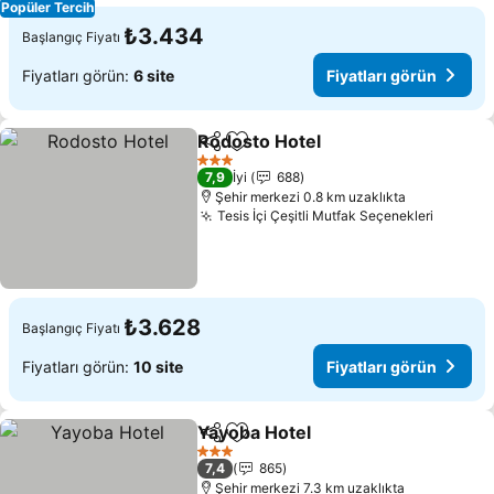
Popüler Tercih
₺3.434
Başlangıç Fiyatı
Fiyatları görün:
6 site
Fiyatları görün
Rodosto Hotel
Paylaş
Favorilerime ekle
Fiyatları gö
3 Yıldız
7,9
İyi
688
Şehir merkezi 0.8 km uzaklıkta
Tesis İçi Çeşitli Mutfak Seçenekleri
Fiyatla
₺3.628
Başlangıç Fiyatı
Fiyatları görün:
10 site
Fiyatları görün
Yayoba Hotel
Paylaş
Favorilerime ekle
Fiyatları görü
3 Yıldız
7,4
865
Şehir merkezi 7.3 km uzaklıkta