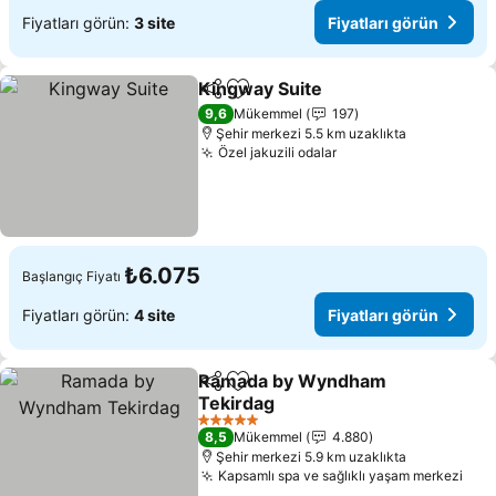
Fiyatları görün:
3 site
Fiyatları görün
Kingway Suite
Paylaş
Favorilerime ekle
Fiyatları gö
9,6
Mükemmel
197
Şehir merkezi 5.5 km uzaklıkta
Özel jakuzili odalar
Fiyatları görün
₺6.075
Başlangıç Fiyatı
Fiyatları görün:
4 site
Fiyatları görün
Ramada by Wyndham
Paylaş
Favorilerime ekle
Tekirdag
Fiyatları görün
5 Yıldız
8,5
Mükemmel
4.880
Şehir merkezi 5.9 km uzaklıkta
Kapsamlı spa ve sağlıklı yaşam merkezi
Fiya