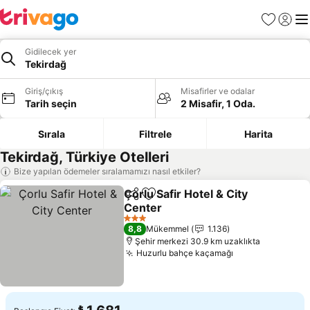
Favoriler
Giriş y
Me
Gidilecek yer
Tekirdağ
Giriş/çıkış
Misafirler ve odalar
Tarih seçin
2 Misafir, 1 Oda.
Sırala
Filtrele
Harita
Tekirdağ, Türkiye Otelleri
Bize yapılan ödemeler sıralamamızı nasıl etkiler?
Çorlu Safir Hotel & City
Paylaş
Favorilerime ekle
Center
Fiyatları görün
3 Yıldız
8,8
Mükemmel
1.136
Şehir merkezi 30.9 km uzaklıkta
Huzurlu bahçe kaçamağı
Fiyatları görün