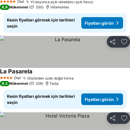
Otel
Yıl boyunca açık rahatlatıcı açık havuz
5 Yıldız
8,9
Mükemmel
350
Villamontes
Kesin fiyatları görmek için tarihleri
Fiyatları görün
seçin
Paylaş
Fa
La Pasarela
Otel
Gözlerden uzak doğal inziva
4 Yıldız
9,3
Mükemmel
226
Tarija
Kesin fiyatları görmek için tarihleri
Fiyatları görün
seçin
Paylaş
Fa