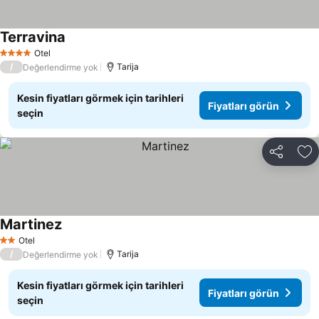
Terravina
Otel
4 Yıldız
/
Tarija
Değerlendirme yok
Kesin fiyatları görmek için tarihleri
Fiyatları görün
seçin
Paylaş
Fa
Martinez
Otel
2 Yıldız
/
Tarija
Değerlendirme yok
Kesin fiyatları görmek için tarihleri
Fiyatları görün
seçin