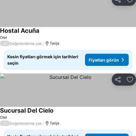
Paylaş
Fa
Hostal Acuña
Otel
/
Tarija
Değerlendirme yok
Kesin fiyatları görmek için tarihleri
Fiyatları görün
seçin
Paylaş
Fa
Sucursal Del Cielo
Otel
/
Tarija
Değerlendirme yok