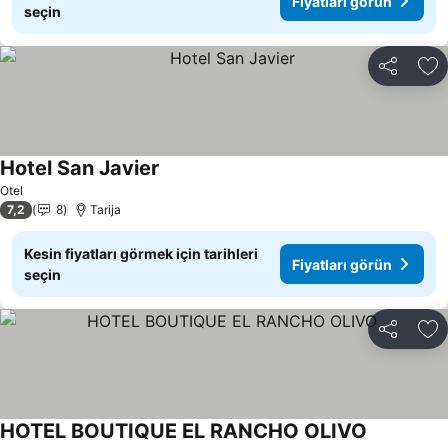
Fiyatları görün
seçin
Paylaş
Fa
Hotel San Javier
Otel
7,2
8
Tarija
Kesin fiyatları görmek için tarihleri
Fiyatları görün
seçin
Paylaş
Fa
HOTEL BOUTIQUE EL RANCHO OLIVO