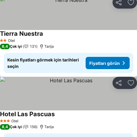
Paylaş
Fa
Tierra Nuestra
Otel
2 Yıldız
8,4
Çok iyi
131
Tarija
Kesin fiyatları görmek için tarihleri
Fiyatları görün
seçin
Paylaş
Fa
Hotel Las Pascuas
Otel
3 Yıldız
8,4
Çok iyi
156
Tarija