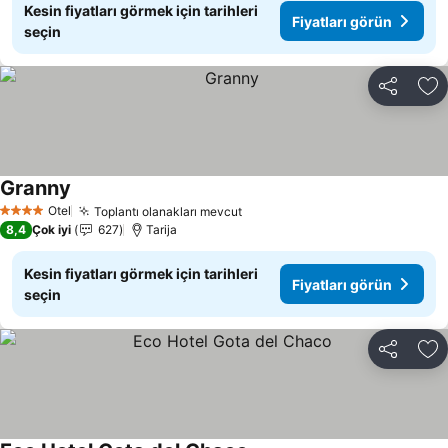
Kesin fiyatları görmek için tarihleri
Fiyatları görün
seçin
Paylaş
Fa
Granny
Otel
Toplantı olanakları mevcut
4 Yıldız
8,4
Çok iyi
627
Tarija
Kesin fiyatları görmek için tarihleri
Fiyatları görün
seçin
Paylaş
Fa