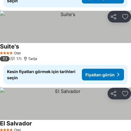
seçin
Paylaş
Fa
Suite's
Otel
4 Yıldız
7,1
17
Tarija
Kesin fiyatları görmek için tarihleri
Fiyatları görün
seçin
Paylaş
Fa
El Salvador
Otel