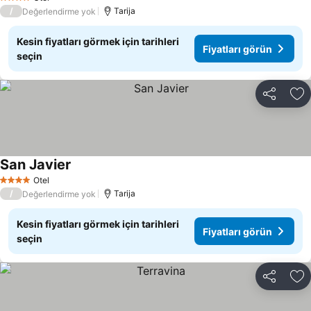
4 Yıldız
/
Tarija
Değerlendirme yok
Kesin fiyatları görmek için tarihleri
Fiyatları görün
seçin
Paylaş
Fa
San Javier
Otel
4 Yıldız
/
Tarija
Değerlendirme yok
Kesin fiyatları görmek için tarihleri
Fiyatları görün
seçin
Paylaş
Fa