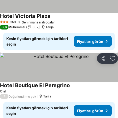
Hotel Victoria Plaza
Otel
Şehir manzaralı odalar
3 Yıldız
8,6
Mükemmel
307
Tarija
Kesin fiyatları görmek için tarihleri
Fiyatları görün
seçin
Paylaş
Fa
Hotel Boutique El Peregrino
Otel
/
Tarija
Değerlendirme yok
Kesin fiyatları görmek için tarihleri
Fiyatları görün
seçin