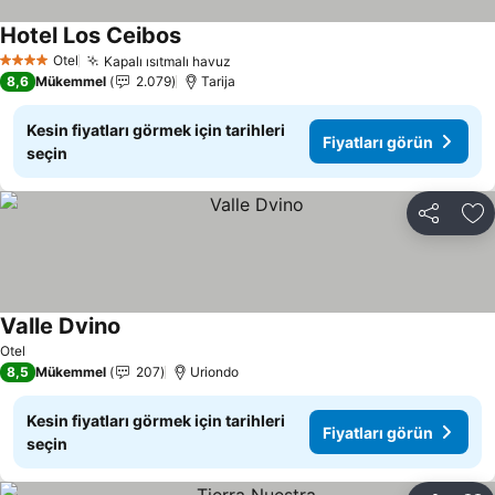
Hotel Los Ceibos
Otel
Kapalı ısıtmalı havuz
4 Yıldız
8,6
Mükemmel
2.079
Tarija
Kesin fiyatları görmek için tarihleri
Fiyatları görün
seçin
Paylaş
Fa
Valle Dvino
Otel
8,5
Mükemmel
207
Uriondo
Kesin fiyatları görmek için tarihleri
Fiyatları görün
seçin