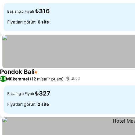
Fiyatları görün
konum
₺316
Başlangıç Fiyatı
Fiyatları görün:
6 site
Pondok Bali
1 Yıldız
Fiyatları görün
Mükemmel
(12 misafir puanı)
8,5
Ubud
₺327
Başlangıç Fiyatı
Fiyatları görün:
2 site