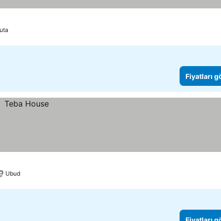
uta
Fiyatları 
Ubud
Fiyatları 