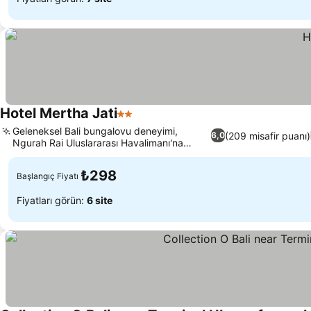
Hotel Mertha Jati
2 Yıldız
Fiyatları görün
Geleneksel Bali bungalovu deneyimi,
(209 misafir puanı)
6,0
Ngurah Rai Uluslararası Havalimanı'na
Fiyatları görün
yakınlık
₺298
Başlangıç Fiyatı
Fiyatları görün:
6 site