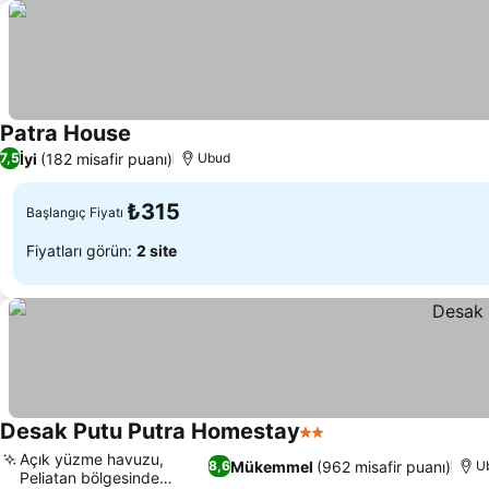
Patra House
Fiyatları görün
İyi
(182 misafir puanı)
7,5
Ubud
₺315
Başlangıç Fiyatı
Fiyatları görün:
2 site
Desak Putu Putra Homestay
2 Yıldız
Fiyatları görün
Açık yüzme havuzu,
Mükemmel
(962 misafir puanı)
8,6
U
Peliatan bölgesinde