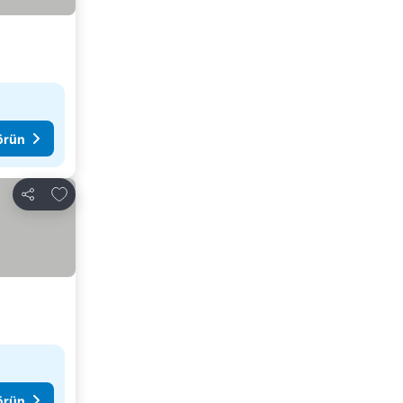
görün
Favorilerime ekle
Paylaş
görün