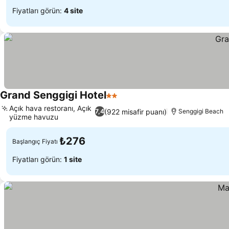
Fiyatları görün:
4 site
Grand Senggigi Hotel
2 Yıldız
Fiyatları görün
Açık hava restoranı, Açık
(922 misafir puanı)
7,4
Senggigi Beach
yüzme havuzu
Fiyatları görün
₺276
Başlangıç Fiyatı
Fiyatları görün:
1 site