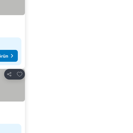
görün
Favorilerime ekle
Paylaş