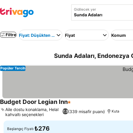
Gidilecek yer
Filtre
Fiyat: Düşükten yükseğe
Fiyat
Konum
Sunda Adaları, Endonezya O
Popüler Tercih
Budget Door Legian Inn
1 Yıldız
Fiyatları görün
Aile dostu konaklama, Helal
(339 misafir puanı)
7,3
Kuta
kahvaltı seçenekleri
Fiyatları görün
₺276
Başlangıç Fiyatı