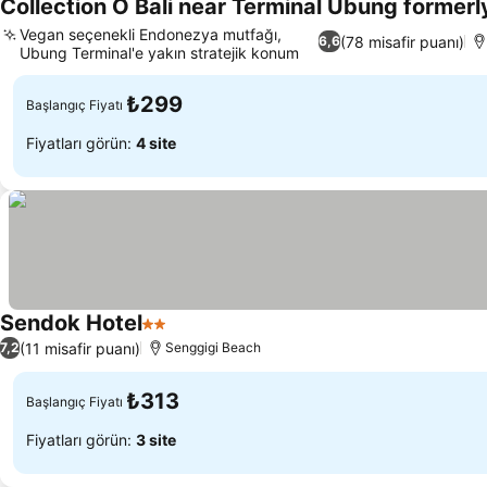
Collection O Bali near Terminal Ubung former
Vegan seçenekli Endonezya mutfağı,
(78 misafir puanı)
6,6
Ubung Terminal'e yakın stratejik konum
Fiyatları görün
₺299
Başlangıç Fiyatı
Fiyatları görün:
4 site
Sendok Hotel
2 Yıldız
Fiyatları görün
(11 misafir puanı)
7,2
Senggigi Beach
₺313
Başlangıç Fiyatı
Fiyatları görün:
3 site