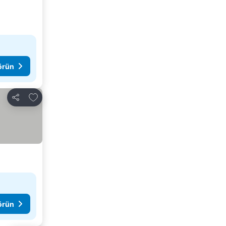
görün
Favorilerime ekle
Paylaş
görün