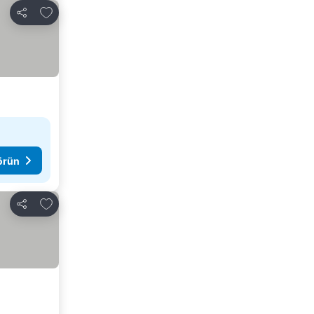
Favorilerime ekle
Paylaş
görün
Favorilerime ekle
Paylaş