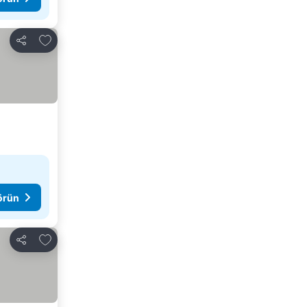
Favorilerime ekle
Paylaş
görün
Favorilerime ekle
Paylaş