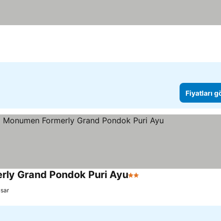
Fiyatları 
rly Grand Pondok Puri Ayu
2 Yıldız
Fiyatları görün
sar