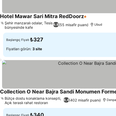
Hotel Mawar Sari Mitra RedDoorz
1 Yıldız
Fiyatları görün
Şehir manzaralı odalar, Tesis
(55 misafir puanı)
6,8
Ubud
bünyesinde kafe
Fiyatları görün
₺327
Başlangıç Fiyatı
Fiyatları görün:
3 site
Collection O Near Bajra Sandi Monumen Forme
Bütçe dostu konaklama konsepti,
(402 misafir puanı)
6,4
Denpa
Açık teraslı rahat restoran
Fiyatları görün
₺340
Başlangıç Fiyatı