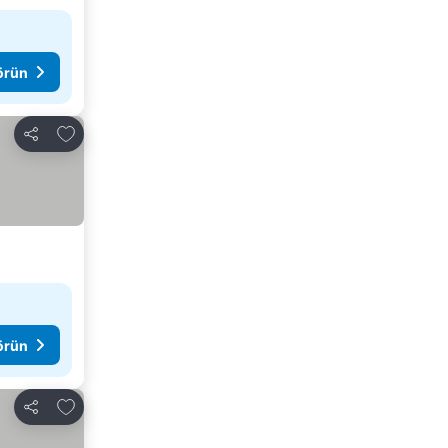
görün
Favorilerime ekle
Paylaş
görün
Favorilerime ekle
Paylaş