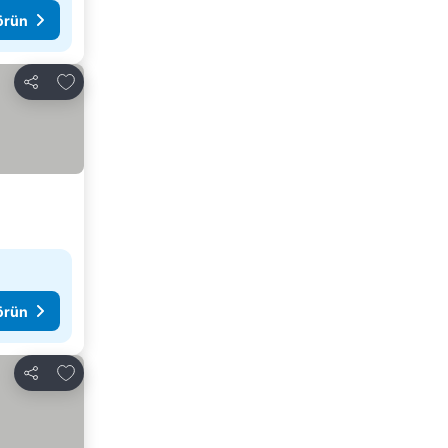
görün
Favorilerime ekle
Paylaş
görün
Favorilerime ekle
Paylaş