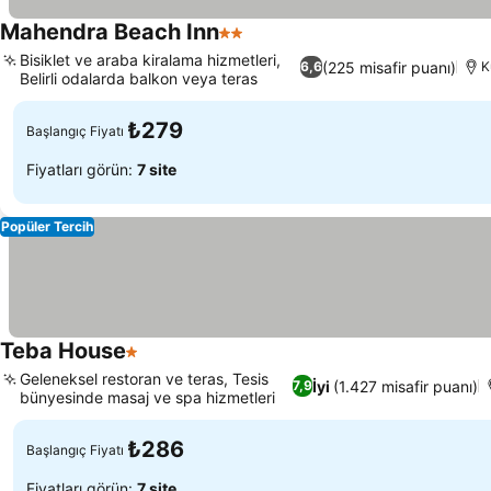
Mahendra Beach Inn
2 Yıldız
Fiyatları görün
Bisiklet ve araba kiralama hizmetleri,
(225 misafir puanı)
6,6
K
Belirli odalarda balkon veya teras
Fiyatları görün
₺279
Başlangıç Fiyatı
Fiyatları görün:
7 site
Popüler Tercih
Teba House
1 Yıldız
Fiyatları görün
Geleneksel restoran ve teras, Tesis
İyi
(1.427 misafir puanı)
7,9
bünyesinde masaj ve spa hizmetleri
Fiyatları görün
₺286
Başlangıç Fiyatı
Fiyatları görün:
7 site