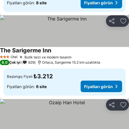
Fiyatları görün:
8 site
Fiyatları görün
Paylaş
Fa
The Sarigerme Inn
Otel
Butik tarzı ve modern tasarım
3 Yıldız
8,0
Çok iyi
629
Ortaca, Sarıgerme 15.2 km uzaklıkta
₺3.212
Başlangıç Fiyatı
Fiyatları görün:
6 site
Fiyatları görün
Paylaş
Fa