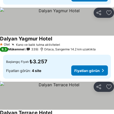
Paylaş
Fa
Dalyan Yagmur Hotel
Otel
Kano ve balık tutma aktiviteleri
1 Yıldız
9,3
Mükemmel
339
Ortaca, Sarıgerme 14.2 km uzaklıkta
₺3.257
Başlangıç Fiyatı
Fiyatları görün:
4 site
Fiyatları görün
Paylaş
Fa
Dalyan Terrace Hotel