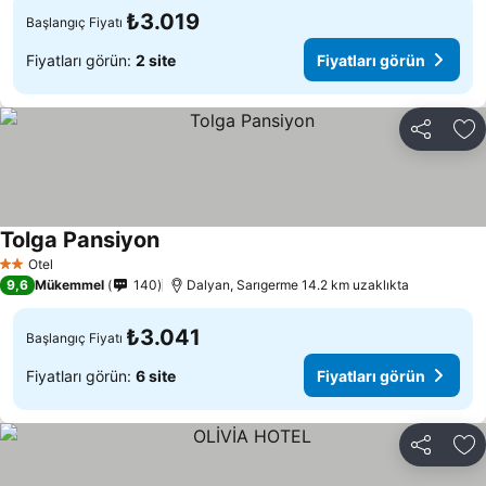
₺3.019
Başlangıç Fiyatı
Fiyatları görün:
2 site
Fiyatları görün
Paylaş
Fa
Tolga Pansiyon
Otel
2 Yıldız
9,6
Mükemmel
140
Dalyan, Sarıgerme 14.2 km uzaklıkta
₺3.041
Başlangıç Fiyatı
Fiyatları görün:
6 site
Fiyatları görün
Paylaş
Fa