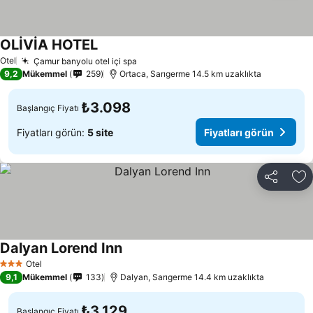
OLİVİA HOTEL
Otel
Çamur banyolu otel içi spa
9,2
Mükemmel
259
Ortaca, Sarıgerme 14.5 km uzaklıkta
₺3.098
Başlangıç Fiyatı
Fiyatları görün:
5 site
Fiyatları görün
Paylaş
Fa
Dalyan Lorend Inn
Otel
3 Yıldız
9,1
Mükemmel
133
Dalyan, Sarıgerme 14.4 km uzaklıkta
₺3.129
Başlangıç Fiyatı