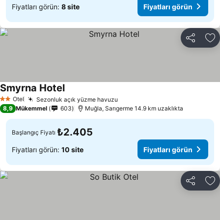
Fiyatları görün:
8 site
Fiyatları görün
Paylaş
Fa
Smyrna Hotel
Otel
Sezonluk açık yüzme havuzu
2 Yıldız
8,9
Mükemmel
603
Muğla, Sarıgerme 14.9 km uzaklıkta
₺2.405
Başlangıç Fiyatı
Fiyatları görün:
10 site
Fiyatları görün
Paylaş
Fa