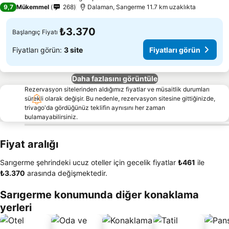
2 Yıldız
9,7
Mükemmel
268
Dalaman, Sarıgerme 11.7 km uzaklıkta
₺3.370
Başlangıç Fiyatı
Fiyatları görün:
3 site
Fiyatları görün
Daha fazlasını görüntüle
Rezervasyon sitelerinden aldığımız fiyatlar ve müsaitlik durumları
sürekli olarak değişir. Bu nedenle, rezervasyon sitesine gittiğinizde,
trivago'da gördüğünüz teklifin aynısını her zaman
bulamayabilirsiniz.
Fiyat aralığı
Sarıgerme şehrindeki ucuz oteller için gecelik fiyatlar
‎₺461
ile
‎₺3.370
arasında değişmektedir.
Sarıgerme konumunda diğer konaklama
yerleri