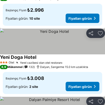
₺2.996
Başlangıç Fiyatı
Fiyatları görün:
10 site
Fiyatları görün
Paylaş
Fa
Yeni Doga Hotel
Otel
Yerel cazibesi olan otel restoranı
3 Yıldız
8,9
Mükemmel
132
Dalyan, Sarıgerme 15.0 km uzaklıkta
₺3.008
Başlangıç Fiyatı
Fiyatları görün:
2 site
Fiyatları görün
Paylaş
Fa