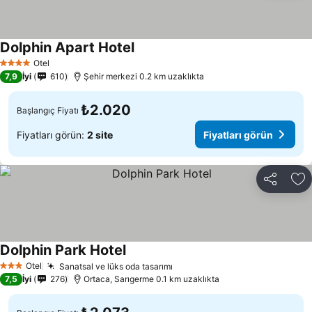
Dolphin Apart Hotel
Otel
4 Yıldız
7,9
İyi
610
Şehir merkezi 0.2 km uzaklıkta
₺2.020
Başlangıç Fiyatı
Fiyatları görün:
2 site
Fiyatları görün
Paylaş
Fa
Dolphin Park Hotel
Otel
Sanatsal ve lüks oda tasarımı
3 Yıldız
7,5
İyi
276
Ortaca, Sarıgerme 0.1 km uzaklıkta