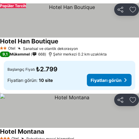
Popüler Tercih
Paylaş
Fa
Hotel Han Boutique
Otel
Sanatsal ve otantik dekorasyon
2 Yıldız
9,1
Mükemmel
668
Şehir merkezi 0.2 km uzaklıkta
₺2.799
Başlangıç Fiyatı
Fiyatları görün:
10 site
Fiyatları görün
Paylaş
Fa
Hotel Montana
Otel
Rahatlatıcı masaj hizmetleri