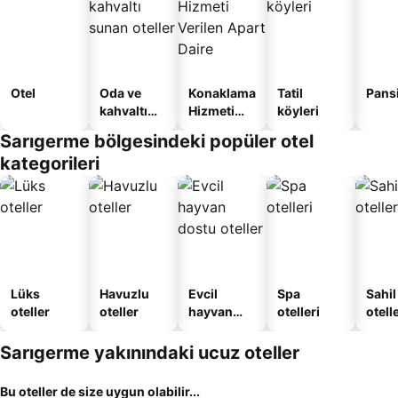
Otel
Oda ve
Konaklama
Tatil
Pans
kahvaltı
Hizmeti
köyleri
sunan
Verilen
Sarıgerme bölgesindeki popüler otel
oteller
Apart
kategorileri
Daire
Lüks
Havuzlu
Evcil
Spa
Sahil
oteller
oteller
hayvan
otelleri
otelle
dostu
oteller
Sarıgerme yakınındaki ucuz oteller
Bu oteller de size uygun olabilir...