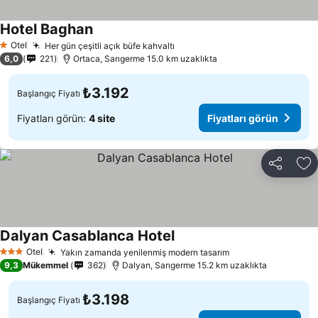
Hotel Baghan
Otel
Her gün çeşitli açık büfe kahvaltı
1 Yıldız
6,0
221
Ortaca, Sarıgerme 15.0 km uzaklıkta
₺3.192
Başlangıç Fiyatı
Fiyatları görün:
4 site
Fiyatları görün
Paylaş
Fa
Dalyan Casablanca Hotel
Otel
Yakın zamanda yenilenmiş modern tasarım
3 Yıldız
9,3
Mükemmel
362
Dalyan, Sarıgerme 15.2 km uzaklıkta
₺3.198
Başlangıç Fiyatı