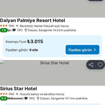
Dalyan Palmiye Resort Hotel
Otel
Benzersiz mantar fıskiyeli açık havuz
3 Yıldız
7,6
İyi
791
Dalyan, Sarıgerme 14.9 km uzaklıkta
₺3.015
Başlangıç Fiyatı
Fiyatları görün:
9 site
Fiyatları görün
Paylaş
Fa
Sirius Star Hotel
Otel
Huzurlu bahçe ve davetkar havuz
3 Yıldız
9,0
Mükemmel
193
Dalyan, Sarıgerme 15.1 km uzaklıkta