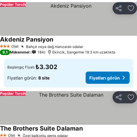
Popüler Tercih
Paylaş
Fa
Akdeniz Pansiyon
Otel
Bahçe veya dağ manzaralı odalar
3 Yıldız
9,1
Mükemmel
184
Ekincik, Sarıgerme 19.3 km uzaklıkta
₺3.302
Başlangıç Fiyatı
Fiyatları görün:
8 site
Fiyatları görün
Popüler Tercih
Paylaş
Fa
The Brothers Suite Dalaman
Otel
Özel balkonlu geniş odalar