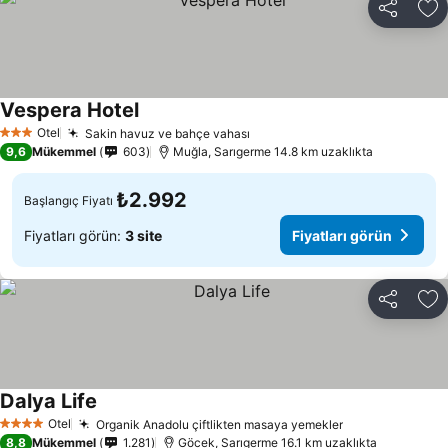
Paylaş
Fa
Vespera Hotel
Otel
Sakin havuz ve bahçe vahası
3 Yıldız
9,6
Mükemmel
603
Muğla, Sarıgerme 14.8 km uzaklıkta
₺2.992
Başlangıç Fiyatı
Fiyatları görün:
3 site
Fiyatları görün
Paylaş
Fa
Dalya Life
Otel
Organik Anadolu çiftlikten masaya yemekler
4 Yıldız
8,8
Mükemmel
1.281
Göcek, Sarıgerme 16.1 km uzaklıkta