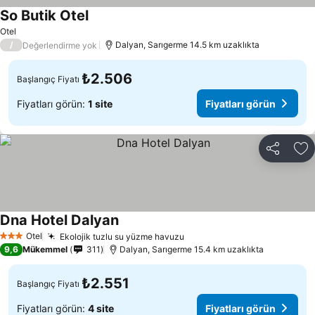
So Butik Otel
Otel
/
Dalyan, Sarıgerme 14.5 km uzaklıkta
Değerlendirme yok
₺2.506
Başlangıç Fiyatı
Fiyatları görün:
1 site
Fiyatları görün
Paylaş
Fa
Dna Hotel Dalyan
Otel
Ekolojik tuzlu su yüzme havuzu
3 Yıldız
9,6
Mükemmel
311
Dalyan, Sarıgerme 15.4 km uzaklıkta
₺2.551
Başlangıç Fiyatı
Fiyatları görün:
4 site
Fiyatları görün