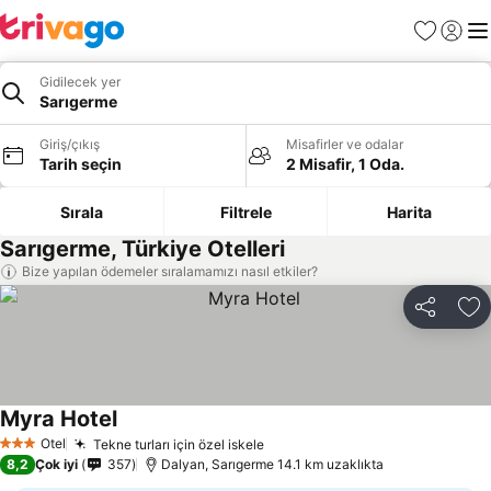
Favoriler
Giriş y
Me
Gidilecek yer
Sarıgerme
Giriş/çıkış
Misafirler ve odalar
Tarih seçin
2 Misafir, 1 Oda.
Sırala
Filtrele
Harita
Sarıgerme, Türkiye Otelleri
Bize yapılan ödemeler sıralamamızı nasıl etkiler?
Paylaş
Fa
Myra Hotel
Otel
Tekne turları için özel iskele
3 Yıldız
8,2
Çok iyi
357
Dalyan, Sarıgerme 14.1 km uzaklıkta