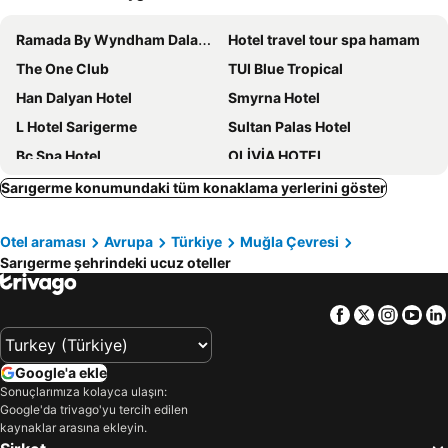
Ramada By Wyndham Dalaman
Hotel travel tour spa hamam
The One Club
TUI Blue Tropical
Han Dalyan Hotel
Smyrna Hotel
L Hotel Sarigerme
Sultan Palas Hotel
Bc Spa Hotel
OLİVİA HOTEL
Dalyan Resort - Special Category
Grenadine Lodge
Sarıgerme konumundaki tüm konaklama yerlerini göster
Dalyan Hotel Nish Caria
Legend Of Dalyan
Otel araması
Avrupa
Türkiye
Muğla Çevresi
Caretta Caretta Hotel
Dalyan M Otel
Sarıgerme şehrindeki ucuz oteller
Akdeniz Pansiyon
Dalyan Palmiye Resort Hotel
Dalya Life
TUI MAGIC LIFE Sarigerme
Facebook
Twitter
Insta
Yo
Club Alla Turca
Dalyan Terrace Hotel
Caria Special Class
X Life Hotel Sarıgerme 15 - Adult Hotel
Google'a ekle
The Sarigerme Inn
Vespera Hotel
Sonuçlarımıza kolayca ulaşın:
Google'da trivago'yu tercih edilen
Portakal Hotel Dalyan
Dalyan Live Spa Hotel
kaynaklar arasına ekleyin.
Crescent Hasirci Hotel
The Dalaman Suites & Pansiyon