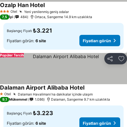
Ozalp Han Hotel
Otel
Yeni yenilenmiş geniş odalar
3 Yıldız
7,5
İyi
484
Ortaca, Sarıgerme 14.9 km uzaklıkta
₺3.221
Başlangıç Fiyatı
Fiyatları görün:
6 site
Fiyatları görün
Popüler Tercih
Paylaş
Fa
Dalaman Airport Alibaba Hotel
Otel
Dalaman Havalimanı'na dakikalar içinde ulaşım
1 Yıldız
9,1
Mükemmel
1.086
Dalaman, Sarıgerme 9.7 km uzaklıkta
₺3.223
Başlangıç Fiyatı
Fiyatları görün:
6 site
Fiyatları görün