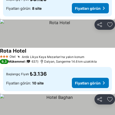
Fiyatları görün:
8 site
Fiyatları görün
Paylaş
Fa
Rota Hotel
Otel
Antik Likya Kaya Mezarları'na yakın konum
3 Yıldız
9,3
Mükemmel
637
Dalyan, Sarıgerme 14.6 km uzaklıkta
₺3.136
Başlangıç Fiyatı
Fiyatları görün:
10 site
Fiyatları görün
Paylaş
Fa