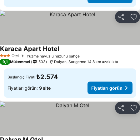
Paylaş
Fa
Karaca Apart Hotel
Otel
Yüzme havuzlu huzurlu bahçe
3 Yıldız
9,1
Mükemmel
503
Dalyan, Sarıgerme 14.8 km uzaklıkta
₺2.574
Başlangıç Fiyatı
Fiyatları görün:
9 site
Fiyatları görün
Paylaş
Fa
Dalyan M Otel