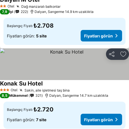
Otel
Dağ manzaralı balkonlar
2 Yıldız
7,9
İyi
222
Dalyan, Sarıgerme 14.9 km uzaklıkta
₺2.708
Başlangıç Fiyatı
Fiyatları görün:
5 site
Fiyatları görün
Paylaş
Fa
Konak Su Hotel
Otel
Sakin, aile işletmesi taş bina
3 Yıldız
8,5
Mükemmel
321
Dalyan, Sarıgerme 14.7 km uzaklıkta
₺2.720
Başlangıç Fiyatı
Fiyatları görün:
7 site
Fiyatları görün