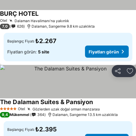
BURÇ HOTEL
Otel
Dalaman Havalimanı'na yakınlık
7,0
626
Dalaman, Sarıgerme 9.8 km uzaklıkta
₺2.267
Başlangıç Fiyatı
Fiyatları görün:
5 site
Fiyatları görün
Paylaş
Fa
The Dalaman Suites & Pansiyon
Otel
Gözlerden uzak doğal orman manzarası
5 Yıldız
9,4
Mükemmel
364
Dalaman, Sarıgerme 13.5 km uzaklıkta
₺2.395
Başlangıç Fiyatı