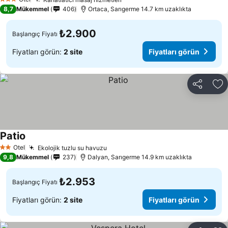
3 Yıldız
8,7
Mükemmel
406
Ortaca, Sarıgerme 14.7 km uzaklıkta
₺2.900
Başlangıç Fiyatı
Fiyatları görün:
2 site
Fiyatları görün
Paylaş
Fa
Patio
Otel
Ekolojik tuzlu su havuzu
2 Yıldız
9,8
Mükemmel
237
Dalyan, Sarıgerme 14.9 km uzaklıkta
₺2.953
Başlangıç Fiyatı
Fiyatları görün:
2 site
Fiyatları görün