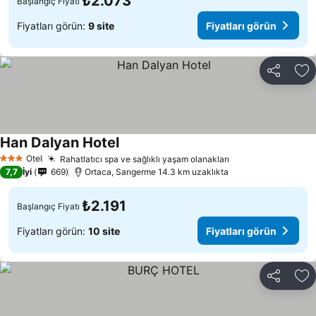
₺2.073
Başlangıç Fiyatı
Fiyatları görün:
9 site
Fiyatları görün
Paylaş
Fa
Han Dalyan Hotel
Otel
Rahatlatıcı spa ve sağlıklı yaşam olanakları
3 Yıldız
7,7
İyi
669
Ortaca, Sarıgerme 14.3 km uzaklıkta
₺2.191
Başlangıç Fiyatı
Fiyatları görün:
10 site
Fiyatları görün
Paylaş
Fa