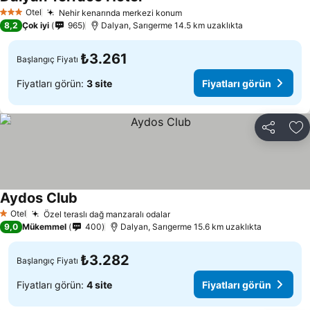
Otel
Nehir kenarında merkezi konum
3 Yıldız
8,2
Çok iyi
965
Dalyan, Sarıgerme 14.5 km uzaklıkta
₺3.261
Başlangıç Fiyatı
Fiyatları görün:
3 site
Fiyatları görün
Paylaş
Fa
Aydos Club
Otel
Özel teraslı dağ manzaralı odalar
1 Yıldız
9,0
Mükemmel
400
Dalyan, Sarıgerme 15.6 km uzaklıkta
₺3.282
Başlangıç Fiyatı
Fiyatları görün:
4 site
Fiyatları görün