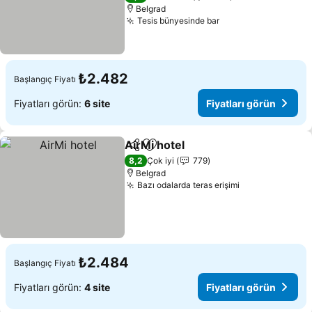
Belgrad
Tesis bünyesinde bar
Fiyatları görün
₺2.482
Başlangıç Fiyatı
Fiyatları görün:
6 site
Fiyatları görün
AirMi hotel
Paylaş
Favorilerime ekle
Fiyatları görün
8,2
Çok iyi
779
Belgrad
Bazı odalarda teras erişimi
Fiyatları görü
₺2.484
Başlangıç Fiyatı
Fiyatları görün:
4 site
Fiyatları görün