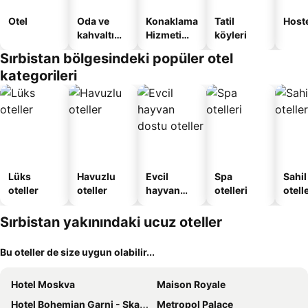
Otel
Oda ve
Konaklama
Tatil
Host
kahvaltı
Hizmeti
köyleri
sunan
Verilen
Sırbistan bölgesindeki popüler otel
oteller
Apart
kategorileri
Daire
Lüks
Havuzlu
Evcil
Spa
Sahil
oteller
oteller
hayvan
otelleri
otelle
dostu
oteller
Sırbistan yakınındaki ucuz oteller
Bu oteller de size uygun olabilir...
Hotel Moskva
Maison Royale
Hotel Bohemian Garni - Skadarlija
Metropol Palace