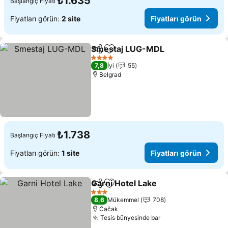
₺1.635
Başlangıç Fiyatı
Fiyatları görün:
2 site
Fiyatları görün
Smestaj LUG-MDL
Paylaş
Favorilerime ekle
Fiyatlar
4 Yıldız
7,8
İyi
55
Belgrad
₺1.738
Başlangıç Fiyatı
Fiyatları görün:
1 site
Fiyatları görün
Garni Hotel Lake
Paylaş
Favorilerime ekle
Fiyatları 
3 Yıldız
8,6
Mükemmel
708
Čačak
Tesis bünyesinde bar
Fiyatları görün