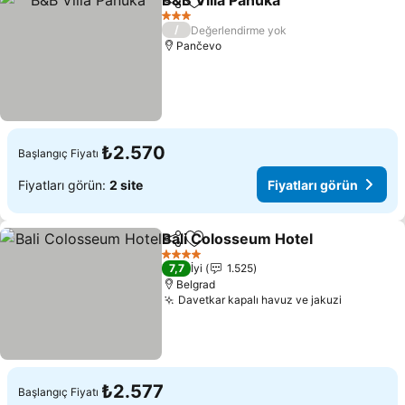
B&B Villa Panuka
Paylaş
Favorilerime ekle
Fiyatları 
3 Yıldız
/
Değerlendirme yok
Pančevo
₺2.570
Başlangıç Fiyatı
Fiyatları görün:
2 site
Fiyatları görün
Bali Colosseum Hotel
Paylaş
Favorilerime ekle
Fiyat
4 Yıldız
7,7
İyi
1.525
Belgrad
Davetkar kapalı havuz ve jakuzi
Fiyatları
₺2.577
Başlangıç Fiyatı