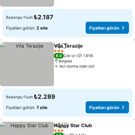
₺2.187
Başlangıç Fiyatı
Fiyatları görün:
2 site
Fiyatları görün
Vila Terazije
Paylaş
Favorilerime ekle
Fiyatları görün
3 Yıldız
8,0
Çok iyi
1.818
Belgrad
Ayrı oturma odalı süit
Fiyatları görün
₺2.289
Başlangıç Fiyatı
Fiyatları görün:
7 site
Fiyatları görün
Happy Star Club
Paylaş
Favorilerime ekle
Fiyatları 
3 Yıldız