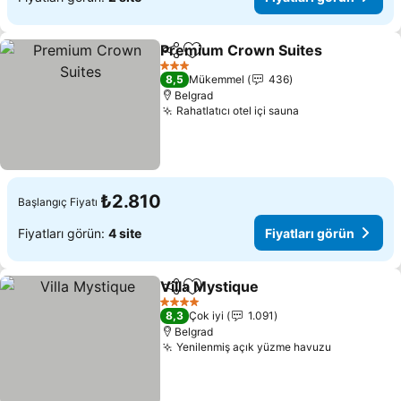
Premium Crown Suites
Paylaş
Favorilerime ekle
Fiy
3 Yıldız
8,5
Mükemmel
436
Belgrad
Rahatlatıcı otel içi sauna
Fiyatları görün
₺2.810
Başlangıç Fiyatı
Fiyatları görün:
4 site
Fiyatları görün
Villa Mystique
Paylaş
Favorilerime ekle
Fiyatları gör
4 Yıldız
8,3
Çok iyi
1.091
Belgrad
Yenilenmiş açık yüzme havuzu
Fiyatları 