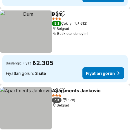
Dum
Paylaş
Favorilerime ekle
Fiyatları görün
3 Yıldız
8,1
Çok iyi
612
Belgrad
Butik otel deneyimi
Fiyatları görün
₺2.305
Başlangıç Fiyatı
Fiyatları görün:
3 site
Fiyatları görün
Apartments Jankovic
Paylaş
Favorilerime ekle
Fiyat
3 Yıldız
7,3
178
Belgrad