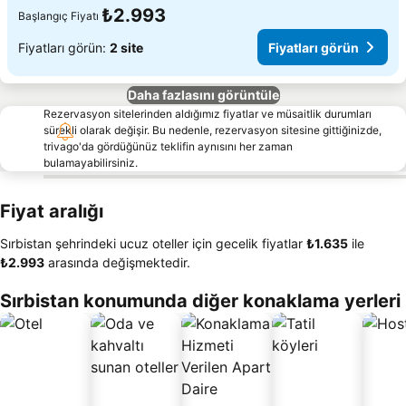
₺2.993
Başlangıç Fiyatı
Fiyatları görün:
2 site
Fiyatları görün
Daha fazlasını görüntüle
Rezervasyon sitelerinden aldığımız fiyatlar ve müsaitlik durumları
sürekli olarak değişir. Bu nedenle, rezervasyon sitesine gittiğinizde,
trivago'da gördüğünüz teklifin aynısını her zaman
bulamayabilirsiniz.
Fiyat aralığı
Sırbistan şehrindeki ucuz oteller için gecelik fiyatlar
‎₺1.635
ile
‎₺2.993
arasında değişmektedir.
Sırbistan konumunda diğer konaklama yerleri