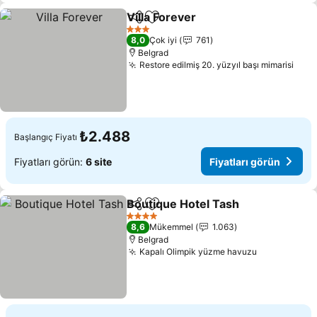
Villa Forever
Paylaş
Favorilerime ekle
Fiyatları görü
3 Yıldız
8,0
Çok iyi
761
Belgrad
Restore edilmiş 20. yüzyıl başı mimarisi
Fiya
₺2.488
Başlangıç Fiyatı
Fiyatları görün:
6 site
Fiyatları görün
Boutique Hotel Tash
Paylaş
Favorilerime ekle
Fiyatl
4 Yıldız
8,6
Mükemmel
1.063
Belgrad
Kapalı Olimpik yüzme havuzu
Fiyatları g