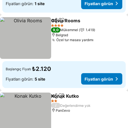
Fiyatları görün:
1 site
Fiyatları görün
Olivia Rooms
Paylaş
Favorilerime ekle
Fiyatları görü
4 Yıldız
9,0
Mükemmel
1.419
Belgrad
Özel tur masası yardımı
Fiyatları görün
₺2.120
Başlangıç Fiyatı
Fiyatları görün:
5 site
Fiyatları görün
Konak Kutko
Paylaş
Favorilerime ekle
Fiyatları görü
2 Yıldız
/
Değerlendirme yok
Pančevo