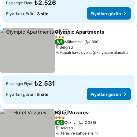
₺2.526
Başlangıç Fiyatı
Fiyatları görün:
3 site
Fiyatları görün
Olympic Apartments
Paylaş
Favorilerime ekle
Fiyatl
3 Yıldız
8,6
Mükemmel
990
Belgrad
Kapalı havuz ve sağlıklı yaşam olanakları
Fiy
₺2.531
Başlangıç Fiyatı
Fiyatları görün:
5 site
Fiyatları görün
Hotel Vozarev
Paylaş
Favorilerime ekle
Fiyatları gör
3 Yıldız
8,4
Çok iyi
2.336
Belgrad
Teras ve bahçe erişimi
Fiyatları görün