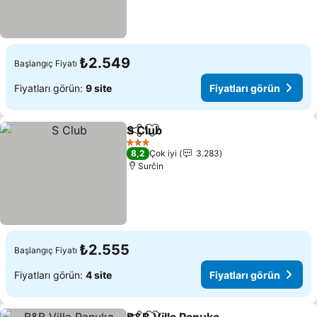
₺2.549
Başlangıç Fiyatı
Fiyatları görün:
9 site
Fiyatları görün
S Club
Paylaş
Favorilerime ekle
Fiyatları görün
3 Yıldız
8,2
Çok iyi
3.283
Surčin
₺2.555
Başlangıç Fiyatı
Fiyatları görün:
4 site
Fiyatları görün