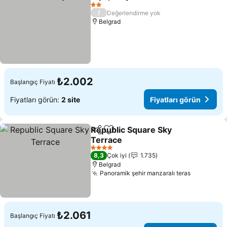
Paylaş
Favorilerime ekle
Fiyatları görün
2 Yıldız
/
Değerlendirme yok
Belgrad
₺2.002
Başlangıç Fiyatı
Fiyatları görün:
2 site
Fiyatları görün
Republic Square Sky
Paylaş
Favorilerime ekle
Terrace
Fiyatları görün
4 Yıldız
8,3
Çok iyi
1.735
Belgrad
Panoramik şehir manzaralı teras
Fiyatları 
₺2.061
Başlangıç Fiyatı