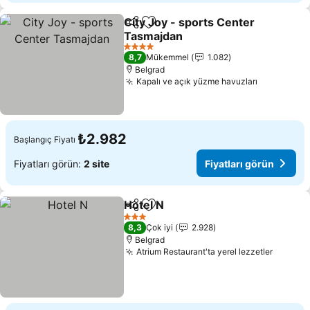
City Joy - sports Center
Paylaş
Favorilerime ekle
Tasmajdan
Fiyatları görün
4 Yıldız
8,7
Mükemmel
1.082
Belgrad
Kapalı ve açık yüzme havuzları
Fiyatları 
₺2.982
Başlangıç Fiyatı
Fiyatları görün:
2 site
Fiyatları görün
Hotel N
Paylaş
Favorilerime ekle
Fiyatları görün
3 Yıldız
8,3
Çok iyi
2.928
Belgrad
Atrium Restaurant'ta yerel lezzetler
Fiyatla