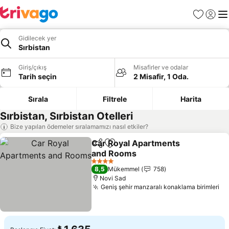
Favoriler
Giriş y
Me
Gidilecek yer
Sırbistan
Giriş/çıkış
Misafirler ve odalar
Tarih seçin
2 Misafir, 1 Oda.
Sırala
Filtrele
Harita
Sırbistan, Sırbistan Otelleri
Bize yapılan ödemeler sıralamamızı nasıl etkiler?
Car Royal Apartments
Paylaş
Favorilerime ekle
and Rooms
Fiyatları görün
4 Yıldız
8,5
Mükemmel
758
Novi Sad
Geniş şehir manzaralı konaklama birimleri
Fi