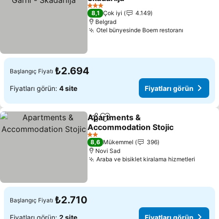
Fiyatları görün
3 Yıldız
8,1
Çok iyi
4.149
Belgrad
Otel bünyesinde Boem restoranı
Fiyatları 
₺2.694
Başlangıç Fiyatı
Fiyatları görün:
4 site
Fiyatları görün
Apartments &
Paylaş
Favorilerime ekle
Accommodation Stojic
Fiyatları görün
2 Yıldız
8,6
Mükemmel
396
Novi Sad
Araba ve bisiklet kiralama hizmetleri
Fiyatl
₺2.710
Başlangıç Fiyatı
Fiyatları görün:
2 site
Fiyatları görün