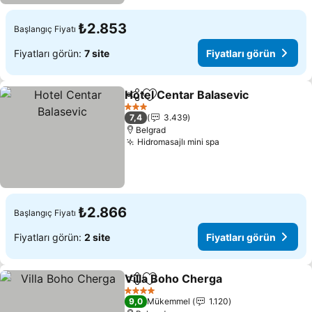
₺2.853
Başlangıç Fiyatı
Fiyatları görün:
7 site
Fiyatları görün
Hotel Centar Balasevic
Paylaş
Favorilerime ekle
Fiy
3 Yıldız
7,4
3.439
Belgrad
Hidromasajlı mini spa
Fiyatları görün
₺2.866
Başlangıç Fiyatı
Fiyatları görün:
2 site
Fiyatları görün
Villa Boho Cherga
Paylaş
Favorilerime ekle
Fiyatları
4 Yıldız
9,0
Mükemmel
1.120