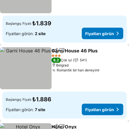
₺1.839
Başlangıç Fiyatı
Fiyatları görün:
2 site
Fiyatları görün
Garni House 46 Plus
Paylaş
Favorilerime ekle
Fiyatl
3 Yıldız
8,2
Çok iyi
541
Belgrad
Romantik bir han deneyimi
Fiyatları görü
₺1.886
Başlangıç Fiyatı
Fiyatları görün:
7 site
Fiyatları görün
Hotel Onyx