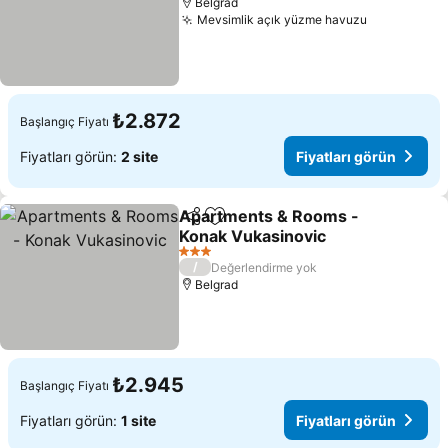
Belgrad
Mevsimlik açık yüzme havuzu
Fiyatları g
₺2.872
Başlangıç Fiyatı
Fiyatları görün:
2 site
Fiyatları görün
Apartments & Rooms -
Paylaş
Favorilerime ekle
Konak Vukasinovic
Fiyatları görün
3 Yıldız
/
Değerlendirme yok
Belgrad
₺2.945
Başlangıç Fiyatı
Fiyatları görün:
1 site
Fiyatları görün