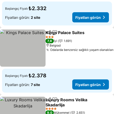
₺2.332
Başlangıç Fiyatı
Fiyatları görün:
2 site
Fiyatları görün
Kings Palace Suites
Paylaş
Favorilerime ekle
Fiyatla
3 Yıldız
7,8
İyi
1.691
Belgrad
Odalarda benzersiz sağlıklı yaşam olanakları
₺2.378
Başlangıç Fiyatı
Fiyatları görün:
7 site
Fiyatları görün
Luxury Rooms Velika
Paylaş
Favorilerime ekle
Skadarlija
Fiyatları görün
4 Yıldız
9,0
Mükemmel
2.651