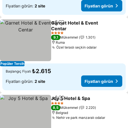
Fiyatları görün:
2 site
Fiyatları görün
Garnet Hotel & Event
Paylaş
Favorilerime ekle
Centar
Fiyatları görün
4 Yıldız
9,1
Mükemmel
1.301
Ruma
Özel teraslı seçkin odalar
Fiyatları görün
Popüler Tercih
₺2.615
Başlangıç Fiyatı
Fiyatları görün:
2 site
Fiyatları görün
Joy 5 Hotel & Spa
Paylaş
Favorilerime ekle
Fiyatları
4 Yıldız
8,5
Mükemmel
2.220
Belgrad
Nehir ve park manzaralı odalar
Fiyatları g