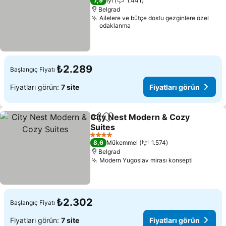
7,9
İyi
1.441
Belgrad
Ailelere ve bütçe dostu gezginlere özel
odaklanma
₺2.289
Başlangıç Fiyatı
Fiyatları görün:
7 site
Fiyatları görün
City Nest Modern & Cozy
Paylaş
Favorilerime ekle
Suites
Fiyatları görün
4 Yıldız
8,6
Mükemmel
1.574
Belgrad
Modern Yugoslav mirası konsepti
Fiyatları
₺2.302
Başlangıç Fiyatı
Fiyatları görün:
7 site
Fiyatları görün