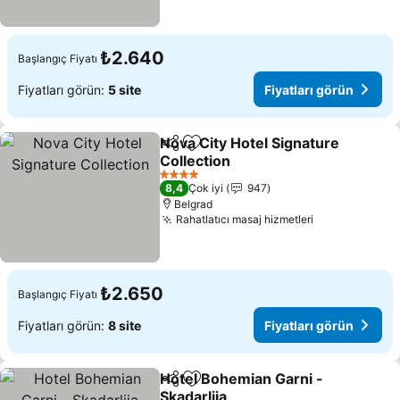
₺2.640
Başlangıç Fiyatı
Fiyatları görün:
5 site
Fiyatları görün
Nova City Hotel Signature
Paylaş
Favorilerime ekle
Collection
Fiyatları görün
4 Yıldız
8,4
Çok iyi
947
Belgrad
Rahatlatıcı masaj hizmetleri
Fiyatları gör
₺2.650
Başlangıç Fiyatı
Fiyatları görün:
8 site
Fiyatları görün
Hotel Bohemian Garni -
Paylaş
Favorilerime ekle
Skadarlija