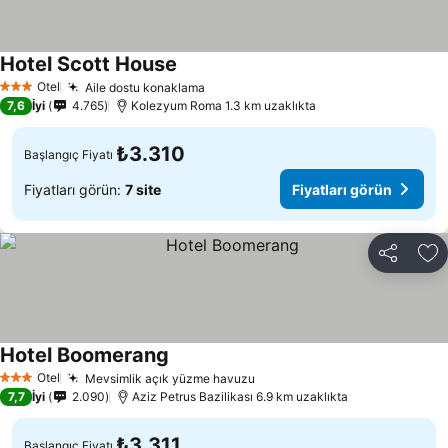
Hotel Scott House
Fiyatları görün
Otel
Aile dostu konaklama
Fiyatları görün
3 Yıldız
7,6
İyi
4.765
Kolezyum Roma 1.3 km uzaklıkta
₺3.310
Başlangıç Fiyatı
Fiyatları görün:
7 site
Fiyatları görün
Paylaş
Fa
Hotel Boomerang
Fiyatları görün
Otel
Mevsimlik açık yüzme havuzu
Fiyatları görün
3 Yıldız
7,7
İyi
2.090
Aziz Petrus Bazilikası 6.9 km uzaklıkta
₺3.311
Başlangıç Fiyatı