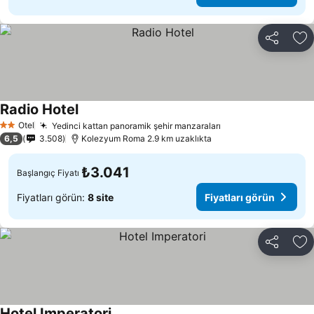
Paylaş
Fa
Radio Hotel
Fiyatları görün
Otel
Yedinci kattan panoramik şehir manzaraları
Fiyatları görün
2 Yıldız
6,5
3.508
Kolezyum Roma 2.9 km uzaklıkta
₺3.041
Başlangıç Fiyatı
Fiyatları görün:
8 site
Fiyatları görün
Paylaş
Fa
Hotel Imperatori