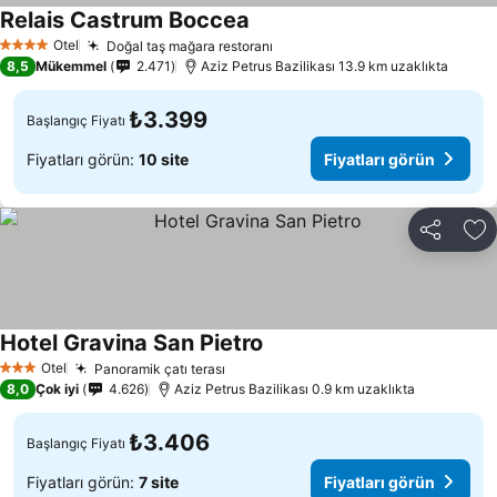
Relais Castrum Boccea
Fiyatları görün
Otel
Doğal taş mağara restoranı
Fiyatları görün
4 Yıldız
8,5
Mükemmel
2.471
Aziz Petrus Bazilikası 13.9 km uzaklıkta
₺3.399
Başlangıç Fiyatı
Fiyatları görün:
10 site
Fiyatları görün
Paylaş
Fa
Hotel Gravina San Pietro
Fiyatları görün
Otel
Panoramik çatı terası
Fiyatları görün
3 Yıldız
8,0
Çok iyi
4.626
Aziz Petrus Bazilikası 0.9 km uzaklıkta
₺3.406
Başlangıç Fiyatı
Fiyatları görün:
7 site
Fiyatları görün