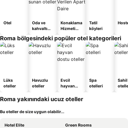
Otel
Oda ve
Konaklama
Tatil
Host
kahvaltı
Hizmeti
köyleri
sunan
Verilen
Roma bölgesindeki popüler otel kategorileri
oteller
Apart
Daire
Lüks
Havuzlu
Evcil
Spa
Sahil
oteller
oteller
hayvan
otelleri
otelle
dostu
oteller
Roma yakınındaki ucuz oteller
Bu oteller de size uygun olabilir...
Hotel Elite
Green Rooms