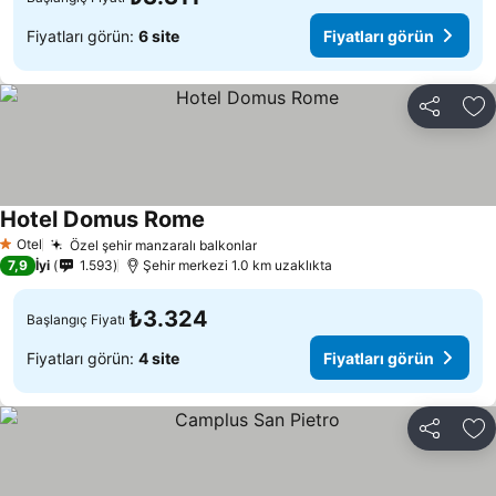
Fiyatları görün:
6 site
Fiyatları görün
Paylaş
Fa
Hotel Domus Rome
Fiyatları görün
Otel
Özel şehir manzaralı balkonlar
Fiyatları görün
1 Yıldız
7,9
İyi
1.593
Şehir merkezi 1.0 km uzaklıkta
₺3.324
Başlangıç Fiyatı
Fiyatları görün:
4 site
Fiyatları görün
Paylaş
Fa