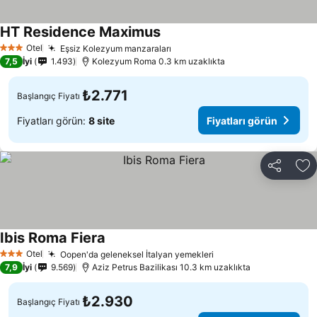
HT Residence Maximus
Fiyatları görün
Otel
Eşsiz Kolezyum manzaraları
Fiyatları görün
3 Yıldız
7,5
İyi
1.493
Kolezyum Roma 0.3 km uzaklıkta
₺2.771
Başlangıç Fiyatı
Fiyatları görün:
8 site
Fiyatları görün
Paylaş
Fa
Ibis Roma Fiera
Fiyatları görün
Otel
Oopen'da geleneksel İtalyan yemekleri
Fiyatları görün
3 Yıldız
7,9
İyi
9.569
Aziz Petrus Bazilikası 10.3 km uzaklıkta
₺2.930
Başlangıç Fiyatı