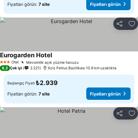
Fiyatları görün:
7 site
Fiyatları görün
Paylaş
Fa
Eurogarden Hotel
Fiyatları görün
Otel
Mevsimlik açık yüzme havuzu
Fiyatları görün
3 Yıldız
8,2
Çok iyi
2.221
Aziz Petrus Bazilikası 10.6 km uzaklıkta
₺2.939
Başlangıç Fiyatı
Fiyatları görün:
7 site
Fiyatları görün
Paylaş
Fa