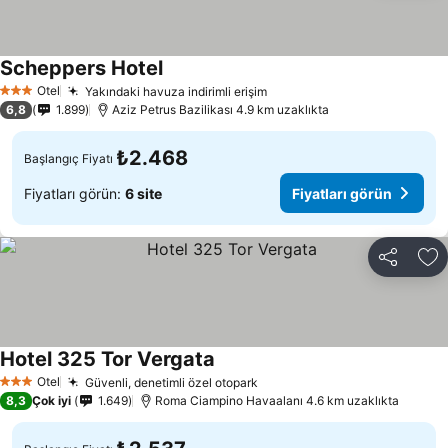
Scheppers Hotel
Fiyatları görün
Otel
Yakındaki havuza indirimli erişim
Fiyatları görün
3 Yıldız
6,8
1.899
Aziz Petrus Bazilikası 4.9 km uzaklıkta
₺2.468
Başlangıç Fiyatı
Fiyatları görün:
6 site
Fiyatları görün
Paylaş
Fa
Hotel 325 Tor Vergata
Fiyatları görün
Otel
Güvenli, denetimli özel otopark
Fiyatları görün
3 Yıldız
8,3
Çok iyi
1.649
Roma Ciampino Havaalanı 4.6 km uzaklıkta