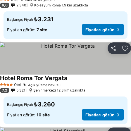
Fiyatları görün
3 Yıldız
6,6
2.340
Kolezyum Roma 1.9 km uzaklıkta
₺3.231
Başlangıç Fiyatı
Fiyatları görün:
7 site
Fiyatları görün
Paylaş
Fa
Hotel Roma Tor Vergata
Fiyatları görün
Otel
Açık yüzme havuzu
Fiyatları görün
4 Yıldız
7,2
5.321
Şehir merkezi 12.8 km uzaklıkta
₺3.260
Başlangıç Fiyatı
Fiyatları görün:
10 site
Fiyatları görün