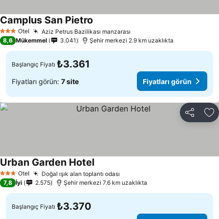
Camplus San Pietro
Fiyatları görün
Otel
Aziz Petrus Bazilikası manzarası
Fiyatları görün
3 Yıldız
8,6
Mükemmel
3.041
Şehir merkezi 2.9 km uzaklıkta
₺3.361
Başlangıç Fiyatı
Fiyatları görün:
7 site
Fiyatları görün
Paylaş
Fa
Urban Garden Hotel
Fiyatları görün
Otel
Doğal ışık alan toplantı odası
Fiyatları görün
3 Yıldız
7,8
İyi
2.575
Şehir merkezi 7.6 km uzaklıkta
₺3.370
Başlangıç Fiyatı