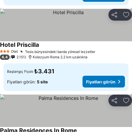
Paylaş
Fa
Hotel Priscilla
Fiyatları görün
Otel
Tesis bünyesindeki barda yöresel lezzetler
Fiyatları görün
3 Yıldız
6,4
2.151
Kolezyum Roma 2.2 km uzaklıkta
₺3.431
Başlangıç Fiyatı
Fiyatları görün:
5 site
Fiyatları görün
Paylaş
Fa
Palma Residences In Rome