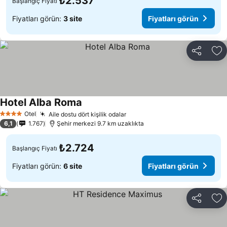
₺2.537
Başlangıç Fiyatı
Fiyatları görün:
3 site
Fiyatları görün
Paylaş
Fa
Hotel Alba Roma
Fiyatları görün
Otel
Aile dostu dört kişilik odalar
Fiyatları görün
4 Yıldız
6,1
1.767
Şehir merkezi 9.7 km uzaklıkta
₺2.724
Başlangıç Fiyatı
Fiyatları görün:
6 site
Fiyatları görün
Paylaş
Fa