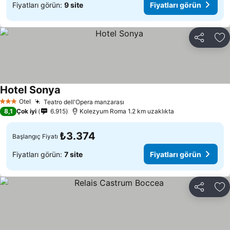
Fiyatları görün:
9 site
Fiyatları görün
Paylaş
Fa
Hotel Sonya
Fiyatları görün
Otel
Teatro dell'Opera manzarası
Fiyatları görün
3 Yıldız
8,1
Çok iyi
6.915
Kolezyum Roma 1.2 km uzaklıkta
₺3.374
Başlangıç Fiyatı
Fiyatları görün:
7 site
Fiyatları görün
Paylaş
Fa