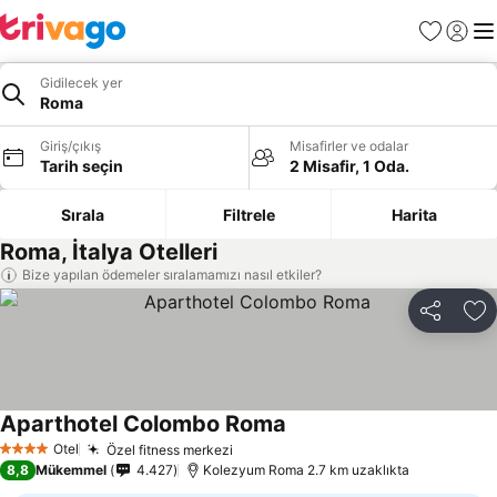
Favoriler
Giriş y
Me
Gidilecek yer
Roma
Giriş/çıkış
Misafirler ve odalar
Tarih seçin
2 Misafir, 1 Oda.
Sırala
Filtrele
Harita
Roma, İtalya Otelleri
Bize yapılan ödemeler sıralamamızı nasıl etkiler?
Paylaş
Fa
Aparthotel Colombo Roma
Fiyatları görün
Otel
Özel fitness merkezi
Fiyatları görün
4 Yıldız
8,8
Mükemmel
4.427
Kolezyum Roma 2.7 km uzaklıkta