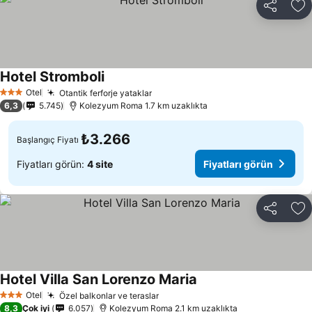
Paylaş
Fa
Hotel Stromboli
Fiyatları görün
Otel
Otantik ferforje yataklar
Fiyatları görün
3 Yıldız
6,3
5.745
Kolezyum Roma 1.7 km uzaklıkta
₺3.266
Başlangıç Fiyatı
Fiyatları görün:
4 site
Fiyatları görün
Paylaş
Fa
Hotel Villa San Lorenzo Maria
Fiyatları görün
Otel
Özel balkonlar ve teraslar
Fiyatları görün
3 Yıldız
8,3
Çok iyi
6.057
Kolezyum Roma 2.1 km uzaklıkta