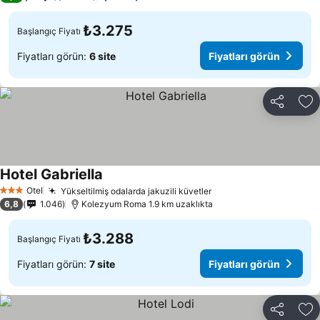
₺3.275
Başlangıç Fiyatı
Fiyatları görün:
6 site
Fiyatları görün
Paylaş
Fa
Hotel Gabriella
Fiyatları görün
Otel
Yükseltilmiş odalarda jakuzili küvetler
Fiyatları görün
3 Yıldız
6,8
1.046
Kolezyum Roma 1.9 km uzaklıkta
₺3.288
Başlangıç Fiyatı
Fiyatları görün:
7 site
Fiyatları görün
Paylaş
Fa