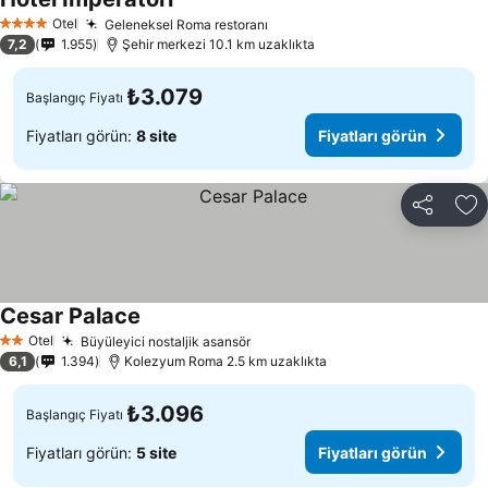
Fiyatları görün
Otel
Geleneksel Roma restoranı
Fiyatları görün
4 Yıldız
7,2
1.955
Şehir merkezi 10.1 km uzaklıkta
₺3.079
Başlangıç Fiyatı
Fiyatları görün:
8 site
Fiyatları görün
Paylaş
Fa
Cesar Palace
Fiyatları görün
Otel
Büyüleyici nostaljik asansör
Fiyatları görün
2 Yıldız
6,1
1.394
Kolezyum Roma 2.5 km uzaklıkta
₺3.096
Başlangıç Fiyatı
Fiyatları görün:
5 site
Fiyatları görün