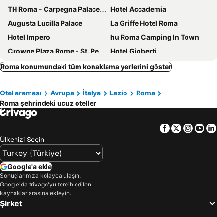
TH Roma - Carpegna Palace Hotel
Hotel Accademia
Augusta Lucilla Palace
La Griffe Hotel Roma
Hotel Impero
hu Roma Camping In Town
Crowne Plaza Rome - St. Peters By Ihg
Hotel Gioberti
Radisson Collection Hotel, Roma Antica
Aparthotel Colombo Roma
Roma konumundaki tüm konaklama yerlerini göster
The Hive Hotel
Novotel Roma Est
Otel araması
Avrupa
İtalya
Lazio
Roma
Hotel Mosaic Central Rome
Roma Palace Suite
Roma şehrindeki ucuz oteller
Excel Roma Montemario
ibis Styles Roma Eur
Mercure Roma Cinecittà
Hotel Caravel
Facebook
Twitter
Insta
Yo
MEININGER Roma Termini
Hotel Roma Tor Vergata
Ülkenizi Seçin
Hotel San Giovanni Roma
Excellence Suite
The Guardian Hotel
Ibis Roma Fiera
Google'a ekle
Sonuçlarımıza kolayca ulaşın:
Hotel Taormina
Occidental Aran Park
Google'da trivago'yu tercih edilen
In Trastevere House
Hotel Cortina
kaynaklar arasına ekleyin.
Şirket
Residenza Antica Roma
Hotel Pulitzer Roma