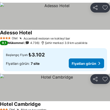
Paylaş
Fa
Adesso Hotel
Fiyatları görün
Otel
Accentodì restoran ve kokteyl bar
Fiyatları görün
4 Yıldız
9,1
Mükemmel
4.736
Şehir merkezi 3.9 km uzaklıkta
₺3.102
Başlangıç Fiyatı
Fiyatları görün:
7 site
Fiyatları görün
Paylaş
Fa
Hotel Cambridge
Fiyatları görün
Otel
Bilet ve tur yardımı