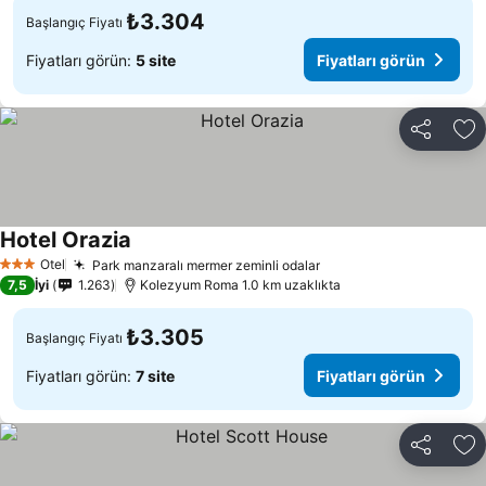
₺3.304
Başlangıç Fiyatı
Fiyatları görün:
5 site
Fiyatları görün
Paylaş
Fa
Hotel Orazia
Fiyatları görün
Otel
Park manzaralı mermer zeminli odalar
Fiyatları görün
3 Yıldız
7,5
İyi
1.263
Kolezyum Roma 1.0 km uzaklıkta
₺3.305
Başlangıç Fiyatı
Fiyatları görün:
7 site
Fiyatları görün
Paylaş
Fa