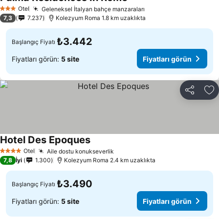
Fiyatları görün
Otel
Geleneksel İtalyan bahçe manzaraları
Fiyatları görün
3 Yıldız
7,3
7.237
Kolezyum Roma 1.8 km uzaklıkta
₺3.442
Başlangıç Fiyatı
Fiyatları görün:
5 site
Fiyatları görün
Paylaş
Fa
Hotel Des Epoques
Fiyatları görün
Otel
Aile dostu konukseverlik
Fiyatları görün
4 Yıldız
7,8
İyi
1.300
Kolezyum Roma 2.4 km uzaklıkta
₺3.490
Başlangıç Fiyatı
Fiyatları görün:
5 site
Fiyatları görün