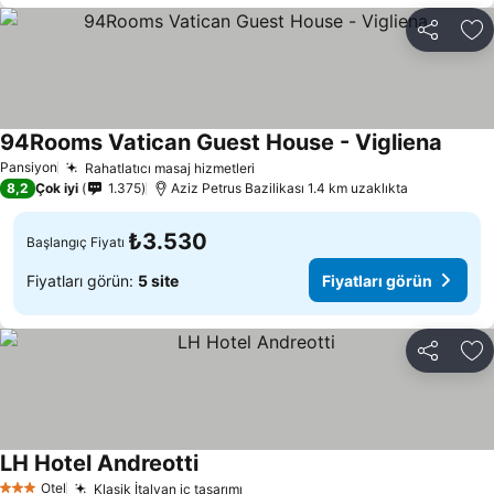
Paylaş
Fa
94Rooms Vatican Guest House - Vigliena
Fiyatl
Pansiyon
Rahatlatıcı masaj hizmetleri
Fiyatları görün
8,2
Çok iyi
1.375
Aziz Petrus Bazilikası 1.4 km uzaklıkta
₺3.530
Başlangıç Fiyatı
Fiyatları görün:
5 site
Fiyatları görün
Paylaş
Fa
LH Hotel Andreotti
Fiyatları görün
Otel
Klasik İtalyan iç tasarımı
Fiyatları görün