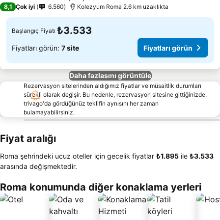
3 Yıldız
8,1
Çok iyi
6.560
Kolezyum Roma 2.6 km uzaklıkta
₺3.533
Başlangıç Fiyatı
Fiyatları görün:
7 site
Fiyatları görün
Daha fazlasını görüntüle
Rezervasyon sitelerinden aldığımız fiyatlar ve müsaitlik durumları
sürekli olarak değişir. Bu nedenle, rezervasyon sitesine gittiğinizde,
trivago'da gördüğünüz teklifin aynısını her zaman
bulamayabilirsiniz.
Fiyat aralığı
Roma şehrindeki ucuz oteller için gecelik fiyatlar
‎₺1.895
ile
‎₺3.533
arasında değişmektedir.
Roma konumunda diğer konaklama yerleri