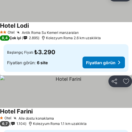
Hotel Lodi
Fiyatları görün
Otel
Antik Roma Su Kemeri manzaraları
Fiyatları görün
2 Yıldız
8,4
Çok iyi
2.895
Kolezyum Roma 2.6 km uzaklıkta
₺3.290
Başlangıç Fiyatı
Fiyatları görün:
6 site
Fiyatları görün
Paylaş
Fa
Hotel Farini
Fiyatları görün
Otel
Aile dostu konaklama
Fiyatları görün
1 Yıldız
6,7
1.104
Kolezyum Roma 1.1 km uzaklıkta