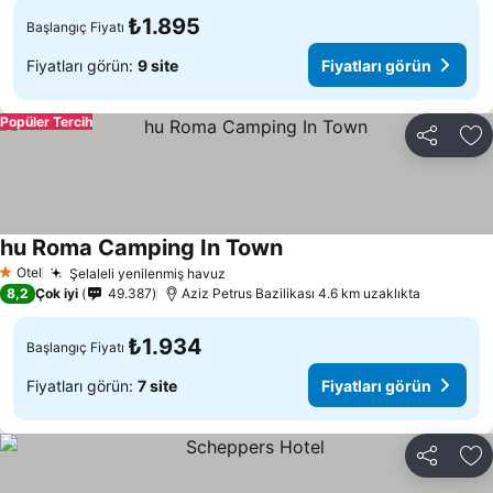
₺1.895
Başlangıç Fiyatı
Fiyatları görün:
9 site
Fiyatları görün
Popüler Tercih
Paylaş
Fa
hu Roma Camping In Town
Fiyatları görün
Otel
Şelaleli yenilenmiş havuz
Fiyatları görün
1 Yıldız
8,2
Çok iyi
49.387
Aziz Petrus Bazilikası 4.6 km uzaklıkta
₺1.934
Başlangıç Fiyatı
Fiyatları görün:
7 site
Fiyatları görün
Paylaş
Fa