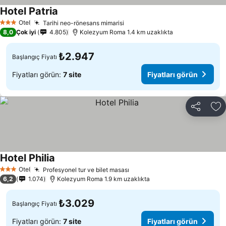
Hotel Patria
Fiyatları görün
Otel
Tarihi neo-rönesans mimarisi
Fiyatları görün
3 Yıldız
8,0
Çok iyi
4.805
Kolezyum Roma 1.4 km uzaklıkta
₺2.947
Başlangıç Fiyatı
Fiyatları görün:
7 site
Fiyatları görün
Paylaş
Fa
Hotel Philia
Fiyatları görün
Otel
Profesyonel tur ve bilet masası
Fiyatları görün
3 Yıldız
6,2
1.074
Kolezyum Roma 1.9 km uzaklıkta
₺3.029
Başlangıç Fiyatı
Fiyatları görün:
7 site
Fiyatları görün