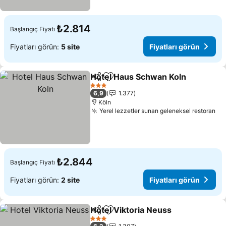
₺2.814
Başlangıç Fiyatı
Fiyatları görün:
5 site
Fiyatları görün
Hotel Haus Schwan Koln
Paylaş
Favorilerime ekle
Fi
3 Yıldız
6,9
1.377
Köln
Yerel lezzetler sunan geleneksel restoran
Fiy
₺2.844
Başlangıç Fiyatı
Fiyatları görün:
2 site
Fiyatları görün
Hotel Viktoria Neuss
Paylaş
Favorilerime ekle
Fiyatl
3 Yıldız