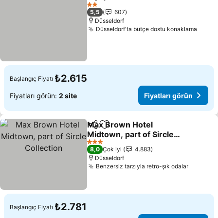
Paylaş
Favorilerime ekle
Fiyatları görün
2 Yıldız
5,5
607
Düsseldorf
Düsseldorf'ta bütçe dostu konaklama
Fiyatl
₺2.615
Başlangıç Fiyatı
Fiyatları görün:
2 site
Fiyatları görün
Max Brown Hotel
Paylaş
Favorilerime ekle
Midtown, part of Sircle
Collection
Fiyatları görün
3 Yıldız
8,0
Çok iyi
4.883
Düsseldorf
Benzersiz tarzıyla retro-şık odalar
Fiyatlar
₺2.781
Başlangıç Fiyatı