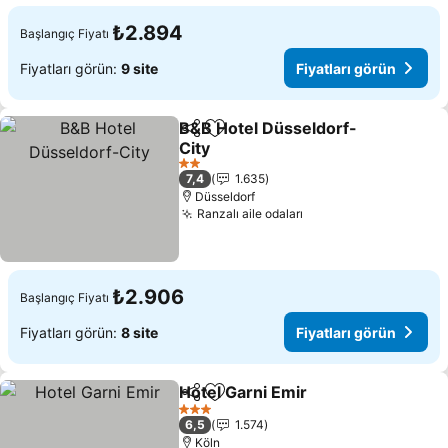
₺2.894
Başlangıç Fiyatı
Fiyatları görün:
9 site
Fiyatları görün
B&B Hotel Düsseldorf-
Paylaş
Favorilerime ekle
City
Fiyatları görün
2 Yıldız
7,4
1.635
Düsseldorf
Ranzalı aile odaları
Fiyatları görün
₺2.906
Başlangıç Fiyatı
Fiyatları görün:
8 site
Fiyatları görün
Hotel Garni Emir
Paylaş
Favorilerime ekle
Fiyatları 
3 Yıldız
6,5
1.574
Köln