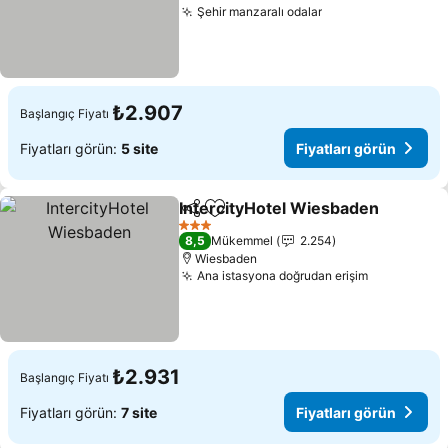
Şehir manzaralı odalar
Fiyatları görün
₺2.907
Başlangıç Fiyatı
Fiyatları görün:
5 site
Fiyatları görün
IntercityHotel Wiesbaden
Paylaş
Favorilerime ekle
3 Yıldız
8,5
Mükemmel
2.254
Wiesbaden
Ana istasyona doğrudan erişim
Fiyatları g
₺2.931
Başlangıç Fiyatı
Fiyatları görün:
7 site
Fiyatları görün