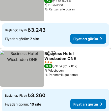
7,7
İyi
5.082
Düsseldorf
Ranzalı aile odaları
Fiyatları görün
₺3.243
Başlangıç Fiyatı
Fiyatları görün:
7 site
Fiyatları görün
Business Hotel
Paylaş
Favorilerime ekle
Wiesbaden ONE
Fiyatları görün
3 Yıldız
8,0
Çok iyi
2.012
Wiesbaden
Panoramik çatı terası
Fiyatları görün
₺3.260
Başlangıç Fiyatı
Fiyatları görün:
10 site
Fiyatları görün