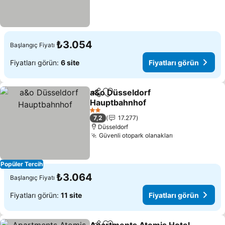
₺3.054
Başlangıç Fiyatı
Fiyatları görün:
6 site
Fiyatları görün
a&o Düsseldorf
Paylaş
Favorilerime ekle
Hauptbahnhof
Fiyatları görün
2 Yıldız
7,2
17.277
Düsseldorf
Güvenli otopark olanakları
Fiyatları görü
Popüler Tercih
₺3.064
Başlangıç Fiyatı
Fiyatları görün:
11 site
Fiyatları görün