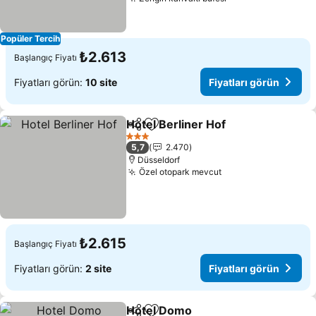
Fiyatları görün
Popüler Tercih
₺2.613
Başlangıç Fiyatı
Fiyatları görün:
10 site
Fiyatları görün
Hotel Berliner Hof
Paylaş
Favorilerime ekle
Fiyatlar
3 Yıldız
5,7
2.470
Düsseldorf
Özel otopark mevcut
Fiyatları görün
₺2.615
Başlangıç Fiyatı
Fiyatları görün:
2 site
Fiyatları görün
Hotel Domo