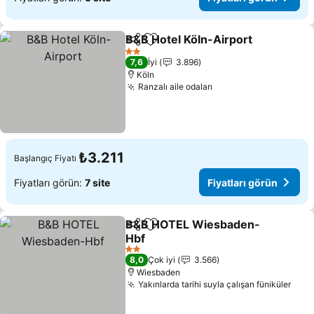
B&B Hotel Köln-Airport
Paylaş
Favorilerime ekle
Fiy
2 Yıldız
7,6
İyi
3.896
Köln
Ranzalı aile odaları
Fiyatları görün
₺3.211
Başlangıç Fiyatı
Fiyatları görün:
7 site
Fiyatları görün
B&B HOTEL Wiesbaden-
Paylaş
Favorilerime ekle
Hbf
Fiyatları görün
2 Yıldız
8,0
Çok iyi
3.566
Wiesbaden
Yakınlarda tarihi suyla çalışan füniküler
Fiya