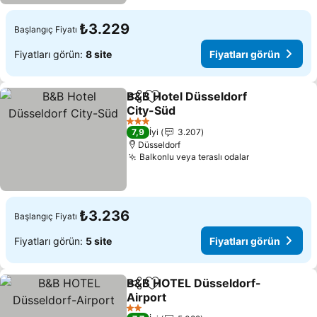
₺3.229
Başlangıç Fiyatı
Fiyatları görün:
8 site
Fiyatları görün
B&B Hotel Düsseldorf
Paylaş
Favorilerime ekle
City-Süd
Fiyatları görün
3 Yıldız
7,9
İyi
3.207
Düsseldorf
Balkonlu veya teraslı odalar
Fiyatları gör
₺3.236
Başlangıç Fiyatı
Fiyatları görün:
5 site
Fiyatları görün
B&B HOTEL Düsseldorf-
Paylaş
Favorilerime ekle
Airport
Fiyatları görün
2 Yıldız