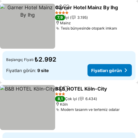
Garner Hotel Mainz By Ihg
Paylaş
Favorilerime ekle
4 Yıldız
7,9
İyi
3.195
Mainz
Tesis bünyesinde otopark imkanı
Fiyatları
₺2.992
Başlangıç Fiyatı
Fiyatları görün:
9 site
Fiyatları görün
B&B HOTEL Köln-City
Paylaş
Favorilerime ekle
Fiyat
3 Yıldız
8,1
Çok iyi
6.434
Köln
Modern tasarım ve tertemiz odalar
Fiyatlar