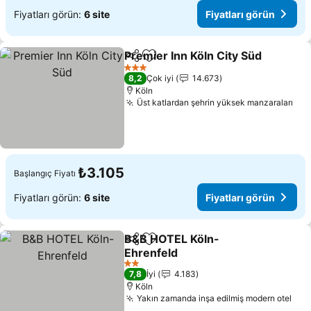
Fiyatları görün:
6 site
Fiyatları görün
Premier Inn Köln City Süd
Paylaş
Favorilerime ekle
F
3 Yıldız
8,2
Çok iyi
14.673
Köln
Üst katlardan şehrin yüksek manzaraları
Fiy
₺3.105
Başlangıç Fiyatı
Fiyatları görün:
6 site
Fiyatları görün
B&B HOTEL Köln-
Paylaş
Favorilerime ekle
Ehrenfeld
Fiyatları görün
2 Yıldız
7,8
İyi
4.183
Köln
Yakın zamanda inşa edilmiş modern otel
Fiy