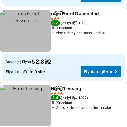
rugs Hotel Düsseldorf
Paylaş
Favorilerime ekle
Fiya
3 Yıldız
8,2
Çok iyi
1.919
Düsseldorf
Ahşap detaylarla sıcacık odalar
Fiyatları 
₺2.892
Başlangıç Fiyatı
Fiyatları görün:
9 site
Fiyatları görün
Hotel Lessing
Paylaş
Favorilerime ekle
Fiyatları gör
4 Yıldız
8,4
Çok iyi
1.927
Düsseldorf
Geniş, kişisel dekore edilmiş odalar
Fiyatla