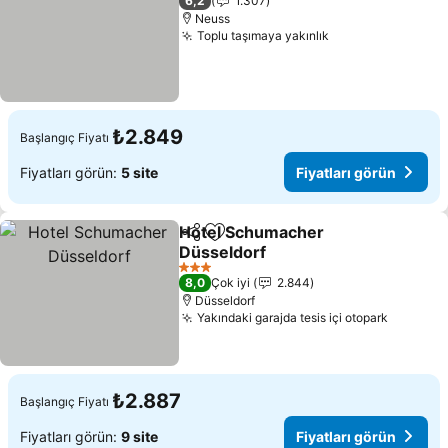
6,2
1.307
Neuss
Toplu taşımaya yakınlık
Fiyatları görün
₺2.849
Başlangıç Fiyatı
Fiyatları görün:
5 site
Fiyatları görün
Hotel Schumacher
Paylaş
Favorilerime ekle
Düsseldorf
Fiyatları görün
3 Yıldız
8,0
Çok iyi
2.844
Düsseldorf
Yakındaki garajda tesis içi otopark
Fiyatlar
₺2.887
Başlangıç Fiyatı
Fiyatları görün:
9 site
Fiyatları görün