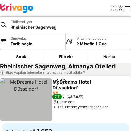
Favoriler
Giriş y
Me
Gidilecek yer
Rheinischer Sagenweg
Giriş/çıkış
Misafirler ve odalar
Tarih seçin
2 Misafir, 1 Oda.
Sırala
Filtrele
Harita
Rheinischer Sagenweg, Almanya Otelleri
Bize yapılan ödemeler sıralamamızı nasıl etkiler?
McDreams Hotel
Paylaş
Favorilerime ekle
Düsseldorf
Fiyatları görün
2 Yıldız
7,7
İyi
7.927
Düsseldorf
Tesis içinde yemek seçenekleri
Fiyatları 