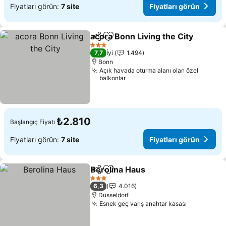
Fiyatları görün:
7 site
Fiyatları görün
acora Bonn Living the City
Paylaş
Favorilerime ekle
3 Yıldız
7,7
İyi
1.494
Bonn
Açık havada oturma alanı olan özel
balkonlar
₺2.810
Başlangıç Fiyatı
Fiyatları görün:
7 site
Fiyatları görün
Berolina Haus
Paylaş
Favorilerime ekle
Fiyatları gör
3 Yıldız
6,3
4.016
Düsseldorf
Esnek geç varış anahtar kasası
Fiyatları 