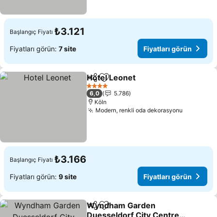
₺3.121
Başlangıç Fiyatı
Fiyatları görün:
7 site
Fiyatları görün
Hotel Leonet
Paylaş
Favorilerime ekle
Fiyatları görü
4 Yıldız
6,0
5.786
Köln
Modern, renkli oda dekorasyonu
Fiyatları
₺3.166
Başlangıç Fiyatı
Fiyatları görün:
9 site
Fiyatları görün
Wyndham Garden
Paylaş
Favorilerime ekle
Duesseldorf City Centre