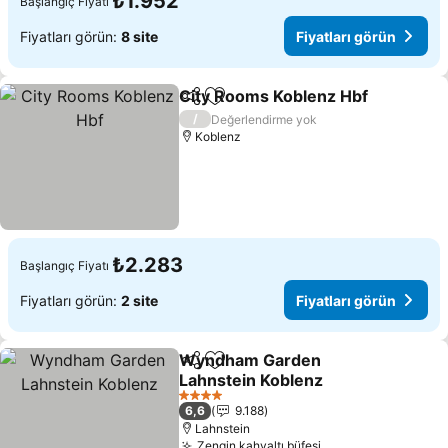
₺1.952
Başlangıç Fiyatı
Fiyatları görün:
8 site
Fiyatları görün
City Rooms Koblenz Hbf
Paylaş
Favorilerime ekle
Fi
/
Değerlendirme yok
Koblenz
₺2.283
Başlangıç Fiyatı
Fiyatları görün:
2 site
Fiyatları görün
Wyndham Garden
Paylaş
Favorilerime ekle
Lahnstein Koblenz
Fiyatları görün
4 Yıldız
6,6
9.188
Lahnstein
Zengin kahvaltı büfesi