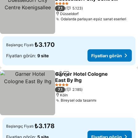
Koenigsallee
Fiyatları görün
4 Yıldız
7,1
5.123
Düsseldorf
Odalarda parlayan eşsiz sanat eserleri
Fiyat
₺3.170
Başlangıç Fiyatı
Fiyatları görün:
9 site
Fiyatları görün
Garner Hotel Cologne
Paylaş
Favorilerime ekle
East By Ihg
Fiyatları görün
4 Yıldız
7,1
2.185
Köln
Bireysel oda tasarımı
Fiyatları görün
₺3.178
Başlangıç Fiyatı
Fiyatları görün:
5 site
Fiyatları görün