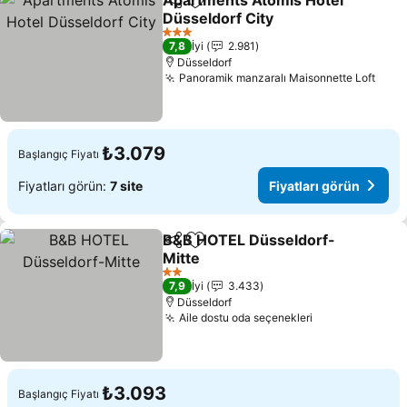
Apartments Atomis Hotel
Paylaş
Favorilerime ekle
Düsseldorf City
Fiyatları görün
3 Yıldız
7,8
İyi
2.981
Düsseldorf
Panoramik manzaralı Maisonnette Loft
Fiya
₺3.079
Başlangıç Fiyatı
Fiyatları görün:
7 site
Fiyatları görün
B&B HOTEL Düsseldorf-
Paylaş
Favorilerime ekle
Mitte
Fiyatları görün
2 Yıldız
7,9
İyi
3.433
Düsseldorf
Aile dostu oda seçenekleri
Fiyatları görü
₺3.093
Başlangıç Fiyatı