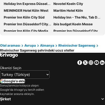
Holiday Inn Express Düsseldorf - Hauptbahnhof By Ihg
Novotel Koeln City
MEININGER Hotel Köln West
Maritim Hotel Köln
Premier Inn Köln City Süd
Holiday Inn - The Niu, Tab Dusseldorf Main Station By Ihg
Premier Inn Düsseldorf City Friedrichstadt
ibis budget Koeln Messe
Premier Inn Köln City Mediapark Hotel
Premier Inn Düsseldorf City Centre
Dorint Hotel am Heumarkt Köln
a&o Köln Neumarkt
carathotel Düsseldorf City
Garner Hotel Dusseldorf - Main Station By Ihg
Otel araması
Avrupa
Almanya
Rheinischer Sagenweg
Rheinischer Sagenweg şehrindeki ucuz oteller
Mercure Hotel Koeln West
Hilton Cologne
a&o Düsseldorf Hauptbahnhof
Cologne Marriott Hotel
Facebook
Twitter
Insta
Yo
Hotel Leonet
Holiday Inn Express Dusseldorf - City North By Ihg
Ülkenizi Seçin
Holiday Inn - The Niu, Mill Cologne MÜlheim By Ihg
Leonardo Royal Hotel Cologne Bonn Airport
Hampton By Hilton Düsseldorf City Centre
Mercure Hotel Severinshof Koeln City
Google'a ekle
H2 Hotel Düsseldorf City
Boutique 003 Köln City am Dom, Trademark Collection by Wyndham
Sonuçlarımıza kolayca ulaşın:
Google'da trivago'yu tercih edilen
Opera Hotel Köln
Steigenberger Hotel Köln
kaynaklar arasına ekleyin.
Şirket
ibis Koeln Centrum
Hotel Ahl Meerkatzen