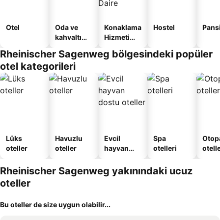
Otel
Oda ve
Konaklama
Hostel
Pans
kahvaltı
Hizmeti
sunan
Verilen
Rheinischer Sagenweg bölgesindeki popüler
oteller
Apart
otel kategorileri
Daire
Lüks
Havuzlu
Evcil
Spa
Otopa
oteller
oteller
hayvan
otelleri
otell
dostu
oteller
Rheinischer Sagenweg yakınındaki ucuz
oteller
Bu oteller de size uygun olabilir...