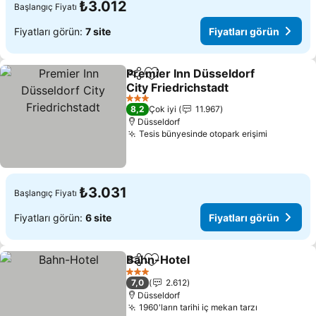
₺3.012
Başlangıç Fiyatı
Fiyatları görün:
7 site
Fiyatları görün
Premier Inn Düsseldorf
Paylaş
Favorilerime ekle
City Friedrichstadt
Fiyatları görün
3 Yıldız
8,2
Çok iyi
11.967
Düsseldorf
Tesis bünyesinde otopark erişimi
Fiyatları
₺3.031
Başlangıç Fiyatı
Fiyatları görün:
6 site
Fiyatları görün
Bahn-Hotel
Paylaş
Favorilerime ekle
Fiyatları görün
3 Yıldız
7,0
2.612
Düsseldorf
1960'ların tarihi iç mekan tarzı
Fiyatları g