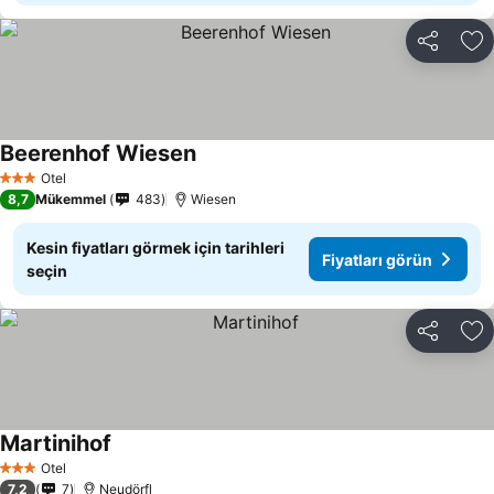
Paylaş
Fa
Beerenhof Wiesen
Otel
3 Yıldız
8,7
Mükemmel
483
Wiesen
Kesin fiyatları görmek için tarihleri
Fiyatları görün
seçin
Paylaş
Fa
Martinihof
Otel
3 Yıldız
7,2
7
Neudörfl