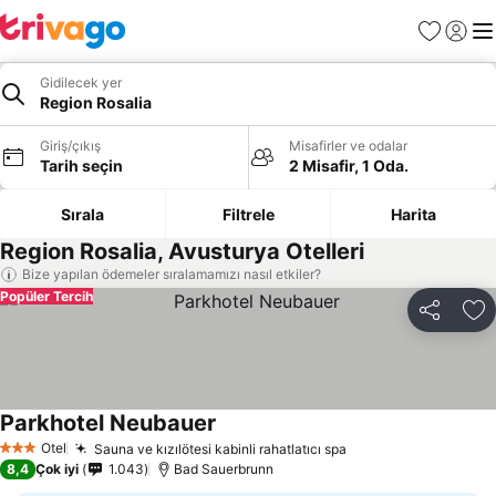
Favoriler
Giriş y
Me
Gidilecek yer
Region Rosalia
Giriş/çıkış
Misafirler ve odalar
Tarih seçin
2 Misafir, 1 Oda.
Sırala
Filtrele
Harita
Region Rosalia, Avusturya Otelleri
Bize yapılan ödemeler sıralamamızı nasıl etkiler?
Popüler Tercih
Paylaş
Fa
Parkhotel Neubauer
Otel
Sauna ve kızılötesi kabinli rahatlatıcı spa
3 Yıldız
8,4
Çok iyi
1.043
Bad Sauerbrunn