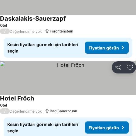
Daskalakis-Sauerzapf
Otel
/
Forchtenstein
Değerlendirme yok
Kesin fiyatları görmek için tarihleri
Fiyatları görün
seçin
Paylaş
Fa
Hotel Fröch
Otel
/
Bad Sauerbrunn
Değerlendirme yok
Kesin fiyatları görmek için tarihleri
Fiyatları görün
seçin