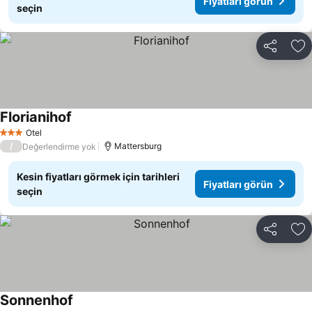
Fiyatları görün
seçin
Paylaş
Fa
Florianihof
Otel
3 Yıldız
/
Mattersburg
Değerlendirme yok
Kesin fiyatları görmek için tarihleri
Fiyatları görün
seçin
Paylaş
Fa
Sonnenhof