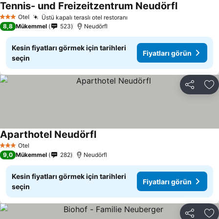
Tennis- und Freizeitzentrum Neudörfl
Otel
Üstü kapalı teraslı otel restoranı
3 Yıldız
8,8
Mükemmel
523
Neudörfl
Kesin fiyatları görmek için tarihleri
Fiyatları görün
seçin
Paylaş
Fa
Aparthotel Neudörfl
Otel
3 Yıldız
9,0
Mükemmel
282
Neudörfl
Kesin fiyatları görmek için tarihleri
Fiyatları görün
seçin
Paylaş
Fa