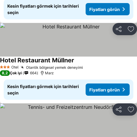
Kesin fiyatları görmek için tarihleri
Fiyatları görün
seçin
Paylaş
Fa
Hotel Restaurant Müllner
Otel
Otantik bölgesel yemek deneyimi
3 Yıldız
8,2
Çok iyi
664
Marz
Kesin fiyatları görmek için tarihleri
Fiyatları görün
seçin
Paylaş
Fa