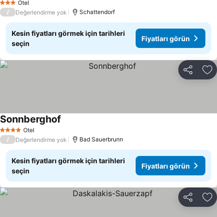
Otel
3 Yıldız
/
Schattendorf
Değerlendirme yok
Kesin fiyatları görmek için tarihleri
Fiyatları görün
seçin
Paylaş
Fa
Sonnberghof
Otel
4 Yıldız
/
Bad Sauerbrunn
Değerlendirme yok
Kesin fiyatları görmek için tarihleri
Fiyatları görün
seçin
Paylaş
Fa