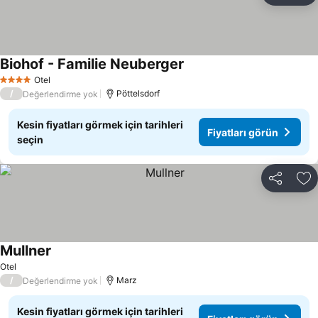
Biohof - Familie Neuberger
Otel
4 Yıldız
/
Pöttelsdorf
Değerlendirme yok
Kesin fiyatları görmek için tarihleri
Fiyatları görün
seçin
Paylaş
Fa
Mullner
Otel
/
Marz
Değerlendirme yok
Kesin fiyatları görmek için tarihleri