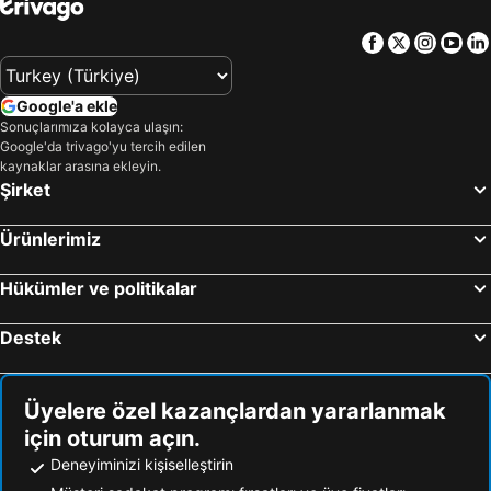
Facebook
Twitter
Insta
Yo
Google'a ekle
Sonuçlarımıza kolayca ulaşın:
Google'da trivago'yu tercih edilen
kaynaklar arasına ekleyin.
Şirket
Ürünlerimiz
Hükümler ve politikalar
Destek
Üyelere özel kazançlardan yararlanmak
için oturum açın.
Deneyiminizi kişiselleştirin