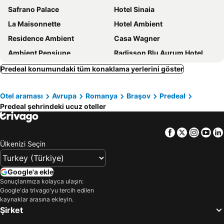
Safrano Palace
Hotel Sinaia
La Maisonnette
Hotel Ambient
Residence Ambient
Casa Wagner
Ambient Pensiune
Radisson Blu Aurum Hotel, Brasov
Hotel Rina Cerbul
House of Dracula Hotel
Predeal konumundaki tüm konaklama yerlerini göster
Ana Hotels Sport Poiana Brasov
Casa Chitic Hotels
Otel araması
Avrupa
Romanya
Braşov
Predeal
Drachenhaus
Hotel Apollonia
Predeal şehrindeki ucuz oteller
Q Resort and Spa
Long Street Hotel
Hotel Rainer
Golden Time Hotel
Facebook
Twitter
Insta
Yo
Cristal Sinaia
Grand Hotel
Ülkenizi Seçin
Hotel Gott
Casa Cranta
Hotel Escalade
Hotel HP Tower One Brasov
Google'a ekle
Sonuçlarımıza kolayca ulaşın:
Pietrele lui Solomon
Kronwell Brasov Hotel
Google'da trivago'yu tercih edilen
Aurelius Imparatul Romanilor
Curtea Brasoveana
kaynaklar arasına ekleyin.
Şirket
Hotel Castel Suceava
Bella Muzica