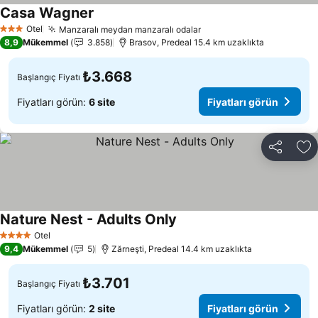
Casa Wagner
Fiyatları görün
Otel
Manzaralı meydan manzaralı odalar
Fiyatları görün
3 Yıldız
8,9
Mükemmel
3.858
Brasov, Predeal 15.4 km uzaklıkta
₺3.668
Başlangıç Fiyatı
Fiyatları görün:
6 site
Fiyatları görün
Paylaş
Fa
Nature Nest - Adults Only
Fiyatları görün
Otel
4 Yıldız
9,4
Mükemmel
5
Zărneşti, Predeal 14.4 km uzaklıkta
₺3.701
Başlangıç Fiyatı
Fiyatları görün:
2 site
Fiyatları görün