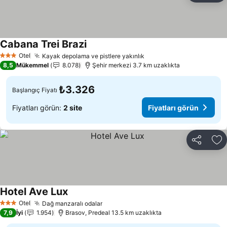
Cabana Trei Brazi
Fiyatları görün
Otel
Kayak depolama ve pistlere yakınlık
Fiyatları görün
3 Yıldız
8,5
Mükemmel
8.078
Şehir merkezi 3.7 km uzaklıkta
₺3.326
Başlangıç Fiyatı
Fiyatları görün:
2 site
Fiyatları görün
Paylaş
Fa
Hotel Ave Lux
Fiyatları görün
Otel
Dağ manzaralı odalar
Fiyatları görün
3 Yıldız
7,9
İyi
1.954
Brasov, Predeal 13.5 km uzaklıkta