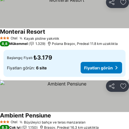
Paylaş
Fa
Monterai Resort
Fiyatları görün
Otel
Kayak pistine yakınlık
Fiyatları görün
3 Yıldız
8,8
Mükemmel
1.329
Poiana Braşov, Predeal 11.8 km uzaklıkta
₺3.179
Başlangıç Fiyatı
Fiyatları görün:
6 site
Fiyatları görün
Paylaş
Fa
Ambient Pensiune
Fiyatları görün
Otel
Büyüleyici bahçe ve teras manzaraları
Fiyatları görün
3 Yıldız
8,3
Çok iyi
1.150
Brasov, Predeal 16.3 km uzaklıkta