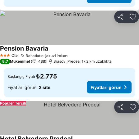
Paylaş
Fa
Pension Bavaria
Fiyatları görün
Otel
Rahatlatıcı jakuzi imkanı
Fiyatları görün
3 Yıldız
8,7
Mükemmel
488
Brasov, Predeal 17.2 km uzaklıkta
₺2.775
Başlangıç Fiyatı
Fiyatları görün:
2 site
Fiyatları görün
Popüler Tercih
Paylaş
Fa
Hotel Belvedere Predeal