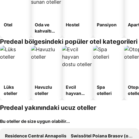
Otel
Oda ve
Hostel
Pansiyon
Apart
kahvaltı
sunan
Predeal bölgesindeki popüler otel kategorileri
oteller
Lüks
Havuzlu
Evcil
Spa
Otopa
oteller
oteller
hayvan
otelleri
otell
dostu
oteller
Predeal yakınındaki ucuz oteller
Bu oteller de size uygun olabilir...
Residence Central Annapolis
Swissôtel Poiana Brasov (opening February 2024)