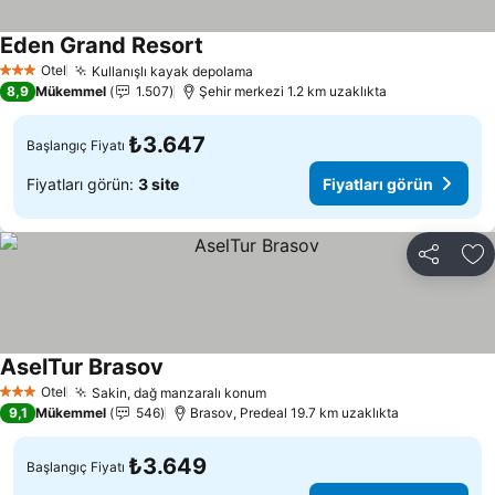
Eden Grand Resort
Fiyatları görün
Otel
Kullanışlı kayak depolama
Fiyatları görün
3 Yıldız
8,9
Mükemmel
1.507
Şehir merkezi 1.2 km uzaklıkta
₺3.647
Başlangıç Fiyatı
Fiyatları görün:
3 site
Fiyatları görün
Paylaş
Fa
AselTur Brasov
Fiyatları görün
Otel
Sakin, dağ manzaralı konum
Fiyatları görün
3 Yıldız
9,1
Mükemmel
546
Brasov, Predeal 19.7 km uzaklıkta
₺3.649
Başlangıç Fiyatı