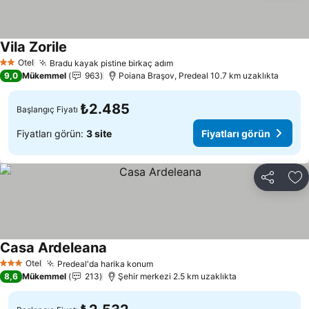
Vila Zorile
Fiyatları görün
Otel
Bradu kayak pistine birkaç adım
Fiyatları görün
2 Yıldız
9,0
Mükemmel
963
Poiana Braşov, Predeal 10.7 km uzaklıkta
₺2.485
Başlangıç Fiyatı
Fiyatları görün:
3 site
Fiyatları görün
Paylaş
Fa
Casa Ardeleana
Fiyatları görün
Otel
Predeal'da harika konum
Fiyatları görün
3 Yıldız
8,6
Mükemmel
213
Şehir merkezi 2.5 km uzaklıkta