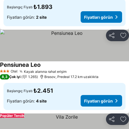
₺1.893
Başlangıç Fiyatı
Fiyatları görün:
2 site
Fiyatları görün
Paylaş
Fa
Pensiunea Leo
Fiyatları görün
Otel
Kayak alanına rahat erişim
Fiyatları görün
3 Yıldız
8,3
Çok iyi
1.265
Brasov, Predeal 17.2 km uzaklıkta
₺2.451
Başlangıç Fiyatı
Fiyatları görün:
4 site
Fiyatları görün
Popüler Tercih
Paylaş
Fa