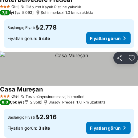
Fiyatları görün
Otel
Clăbucet Kayak Pisti'ne yakınlık
Fiyatları görün
3 Yıldız
7,5
İyi
5.093
Şehir merkezi 1.3 km uzaklıkta
₺2.778
Başlangıç Fiyatı
Fiyatları görün:
5 site
Fiyatları görün
Paylaş
Fa
Casa Mureșan
Fiyatları görün
Otel
Tesis bünyesinde masaj hizmetleri
Fiyatları görün
3 Yıldız
8,0
Çok iyi
2.358
Brasov, Predeal 17.1 km uzaklıkta
₺2.916
Başlangıç Fiyatı
Fiyatları görün:
3 site
Fiyatları görün