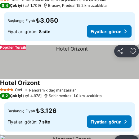
Fiyatları görü
3 Yıldız
8,4
Çok iyi
1.709
Brasov, Predeal 15.2 km uzaklıkta
₺3.050
Başlangıç Fiyatı
Fiyatları görün:
8 site
Fiyatları görün
Popüler Tercih
Paylaş
Fa
Hotel Orizont
Fiyatları görün
Otel
Panoramik dağ manzaraları
Fiyatları görün
4 Yıldız
8,2
Çok iyi
4.978
Şehir merkezi 1.0 km uzaklıkta
₺3.126
Başlangıç Fiyatı
Fiyatları görün:
7 site
Fiyatları görün