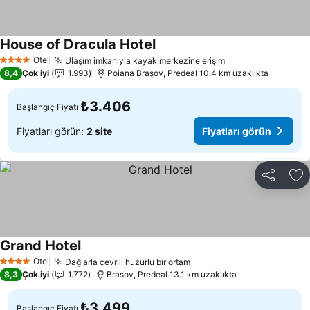
House of Dracula Hotel
Fiyatları görün
Otel
Ulaşım imkanıyla kayak merkezine erişim
Fiyatları görün
4 Yıldız
8,4
Çok iyi
1.993
Poiana Braşov, Predeal 10.4 km uzaklıkta
₺3.406
Başlangıç Fiyatı
Fiyatları görün:
2 site
Fiyatları görün
Paylaş
Fa
Grand Hotel
Fiyatları görün
Otel
Dağlarla çevrili huzurlu bir ortam
Fiyatları görün
4 Yıldız
8,3
Çok iyi
1.772
Brasov, Predeal 13.1 km uzaklıkta
₺3.499
Başlangıç Fiyatı