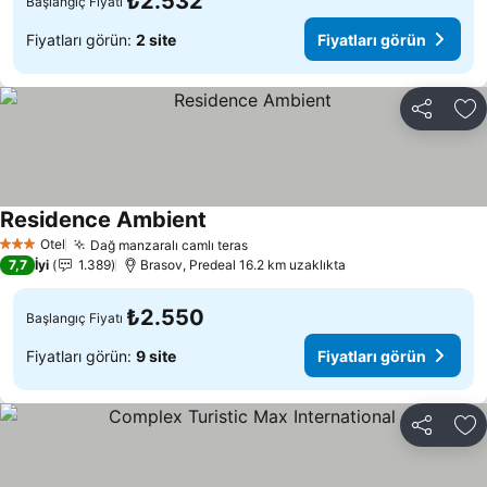
₺2.532
Başlangıç Fiyatı
Fiyatları görün:
2 site
Fiyatları görün
Paylaş
Fa
Residence Ambient
Fiyatları görün
Otel
Dağ manzaralı camlı teras
Fiyatları görün
3 Yıldız
7,7
İyi
1.389
Brasov, Predeal 16.2 km uzaklıkta
₺2.550
Başlangıç Fiyatı
Fiyatları görün:
9 site
Fiyatları görün
Paylaş
Fa