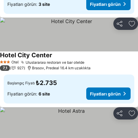
Fiyatları görün:
3 site
Fiyatları görün
Paylaş
Fa
Hotel City Center
Fiyatları görün
Otel
Uluslararası restoran ve bar otelde
Fiyatları görün
3 Yıldız
7,1
927
Brasov, Predeal 16.4 km uzaklıkta
₺2.735
Başlangıç Fiyatı
Fiyatları görün:
6 site
Fiyatları görün
Paylaş
Fa