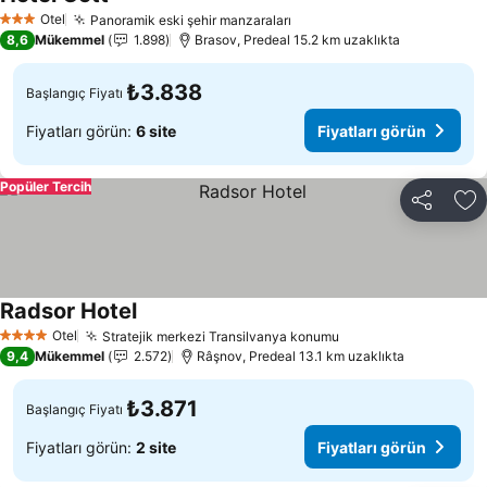
Fiyatları görün
Otel
Panoramik eski şehir manzaraları
Fiyatları görün
3 Yıldız
8,6
Mükemmel
1.898
Brasov, Predeal 15.2 km uzaklıkta
₺3.838
Başlangıç Fiyatı
Fiyatları görün:
6 site
Fiyatları görün
Popüler Tercih
Paylaş
Fa
Radsor Hotel
Fiyatları görün
Otel
Stratejik merkezi Transilvanya konumu
Fiyatları görün
4 Yıldız
9,4
Mükemmel
2.572
Râşnov, Predeal 13.1 km uzaklıkta
₺3.871
Başlangıç Fiyatı
Fiyatları görün:
2 site
Fiyatları görün