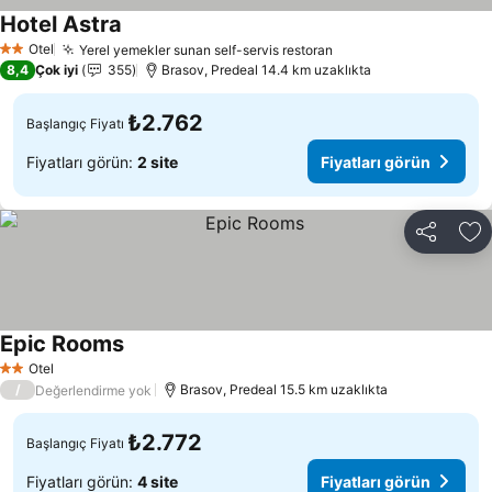
Hotel Astra
Fiyatları görün
Otel
Yerel yemekler sunan self-servis restoran
Fiyatları görün
2 Yıldız
8,4
Çok iyi
355
Brasov, Predeal 14.4 km uzaklıkta
₺2.762
Başlangıç Fiyatı
Fiyatları görün:
2 site
Fiyatları görün
Paylaş
Fa
Epic Rooms
Fiyatları görün
Otel
2 Yıldız
/
Brasov, Predeal 15.5 km uzaklıkta
Değerlendirme yok
₺2.772
Başlangıç Fiyatı
Fiyatları görün:
4 site
Fiyatları görün