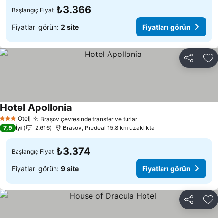
₺3.366
Başlangıç Fiyatı
Fiyatları görün:
2 site
Fiyatları görün
Paylaş
Fa
Hotel Apollonia
Fiyatları görün
Otel
Brașov çevresinde transfer ve turlar
Fiyatları görün
3 Yıldız
7,9
İyi
2.616
Brasov, Predeal 15.8 km uzaklıkta
₺3.374
Başlangıç Fiyatı
Fiyatları görün:
9 site
Fiyatları görün
Paylaş
Fa