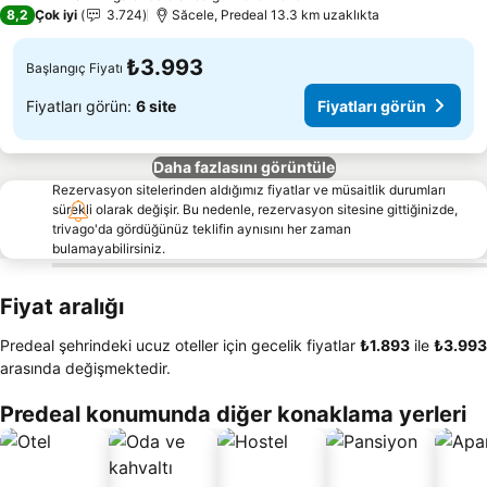
4 Yıldız
8,2
Çok iyi
3.724
Săcele, Predeal 13.3 km uzaklıkta
₺3.993
Başlangıç Fiyatı
Fiyatları görün:
6 site
Fiyatları görün
Daha fazlasını görüntüle
Rezervasyon sitelerinden aldığımız fiyatlar ve müsaitlik durumları
sürekli olarak değişir. Bu nedenle, rezervasyon sitesine gittiğinizde,
trivago'da gördüğünüz teklifin aynısını her zaman
bulamayabilirsiniz.
Fiyat aralığı
Predeal şehrindeki ucuz oteller için gecelik fiyatlar
‎₺1.893
ile
‎₺3.993
arasında değişmektedir.
Predeal konumunda diğer konaklama yerleri