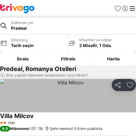
Favoriler
Giriş y
Me
Gidilecek yer
Predeal
Giriş/çıkış
Misafirler ve odalar
Tarih seçin
2 Misafir, 1 Oda.
Sırala
Filtrele
Harita
Predeal, Romanya Otelleri
Bize yapılan ödemeler sıralamamızı nasıl etkiler?
Paylaş
Fa
Villa Milcov
Fiyatları görün
Otel
2 Yıldız
9,0
Mükemmel
79
Şehir merkezi 0.9 km uzaklıkta