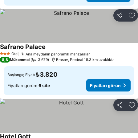
Paylaş
Fa
Safrano Palace
Fiyatları görün
Otel
Ana meydanın panoramik manzaraları
Fiyatları görün
3 Yıldız
8,8
Mükemmel
3.679
Brasov, Predeal 15.3 km uzaklıkta
₺3.820
Başlangıç Fiyatı
Fiyatları görün:
6 site
Fiyatları görün
Paylaş
Fa
Hotel Gott