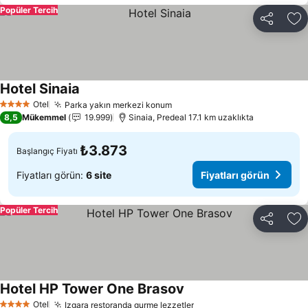
Popüler Tercih
Paylaş
Fa
Hotel Sinaia
Fiyatları görün
Otel
Parka yakın merkezi konum
Fiyatları görün
4 Yıldız
8,5
Mükemmel
19.999
Sinaia, Predeal 17.1 km uzaklıkta
₺3.873
Başlangıç Fiyatı
Fiyatları görün:
6 site
Fiyatları görün
Popüler Tercih
Paylaş
Fa
Hotel HP Tower One Brasov
Fiyatları görün
Otel
Izgara restoranda gurme lezzetler
Fiyatları görün