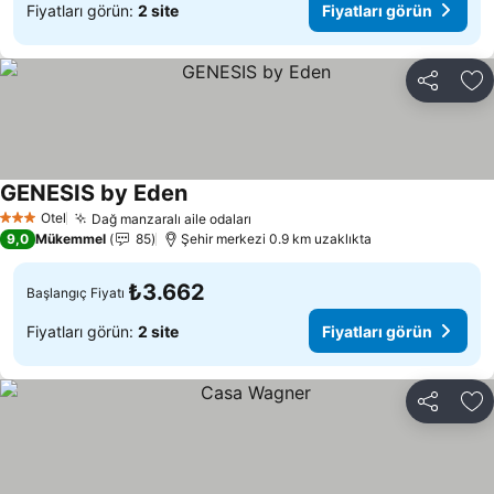
Fiyatları görün:
2 site
Fiyatları görün
Paylaş
Fa
GENESIS by Eden
Fiyatları görün
Otel
Dağ manzaralı aile odaları
Fiyatları görün
3 Yıldız
9,0
Mükemmel
85
Şehir merkezi 0.9 km uzaklıkta
₺3.662
Başlangıç Fiyatı
Fiyatları görün:
2 site
Fiyatları görün
Paylaş
Fa