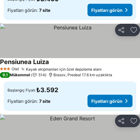
Fiyatları görün:
7 site
Fiyatları görün
Paylaş
Fa
Pensiunea Luiza
Fiyatları görün
Otel
Kayak ekipmanları için özel depolama alanı
Fiyatları görün
3 Yıldız
9,1
Mükemmel
514
Brasov, Predeal 17.6 km uzaklıkta
₺3.592
Başlangıç Fiyatı
Fiyatları görün:
7 site
Fiyatları görün
Paylaş
Fa