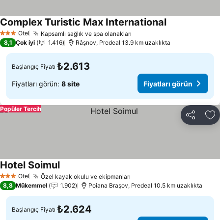
Complex Turistic Max International
Fiyatları görün
Otel
Kapsamlı sağlık ve spa olanakları
Fiyatları görün
3 Yıldız
8,1
Çok iyi
1.416
Râşnov, Predeal 13.9 km uzaklıkta
₺2.613
Başlangıç Fiyatı
Fiyatları görün:
8 site
Fiyatları görün
Popüler Tercih
Paylaş
Fa
Hotel Soimul
Fiyatları görün
Otel
Özel kayak okulu ve ekipmanları
Fiyatları görün
3 Yıldız
8,8
Mükemmel
1.902
Poiana Braşov, Predeal 10.5 km uzaklıkta
₺2.624
Başlangıç Fiyatı