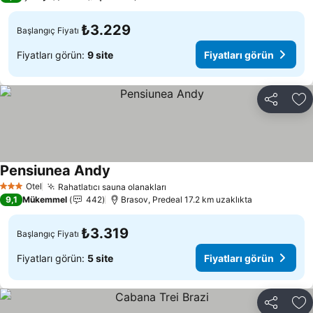
₺3.229
Başlangıç Fiyatı
Fiyatları görün:
9 site
Fiyatları görün
Paylaş
Fa
Pensiunea Andy
Fiyatları görün
Otel
Rahatlatıcı sauna olanakları
Fiyatları görün
3 Yıldız
9,1
Mükemmel
442
Brasov, Predeal 17.2 km uzaklıkta
₺3.319
Başlangıç Fiyatı
Fiyatları görün:
5 site
Fiyatları görün
Paylaş
Fa