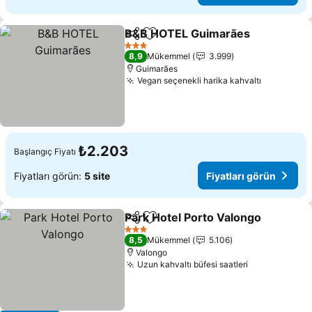
B&B HOTEL Guimarães
Paylaş
Favorilerime ekle
Fiy
3 Yıldız
8,9
Mükemmel
3.999
Guimarães
Vegan seçenekli harika kahvaltı
Fiyatları 
₺2.203
Başlangıç Fiyatı
Fiyatları görün:
5 site
Fiyatları görün
Park Hotel Porto Valongo
Paylaş
Favorilerime ekle
F
3 Yıldız
8,5
Mükemmel
5.106
Valongo
Uzun kahvaltı büfesi saatleri
Fiyatları gö