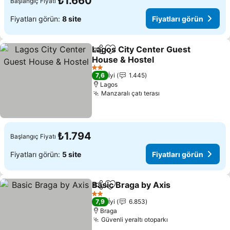
₺1.660
Başlangıç Fiyatı
Fiyatları görün:
8 site
Fiyatları görün
Lagos City Center Guest
Paylaş
Favorilerime ekle
House & Hostel
Fiyatları görün
2 Yıldız
7,6
İyi
1.445
Lagos
Manzaralı çatı terası
Fiyatları görün
₺1.794
Başlangıç Fiyatı
Fiyatları görün:
5 site
Fiyatları görün
Basic Braga by Axis
Paylaş
Favorilerime ekle
Fiyatla
2 Yıldız
7,9
İyi
6.853
Braga
Güvenli yeraltı otoparkı
Fiyatları görün