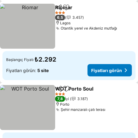
Riomar
Paylaş
Favorilerime ekle
Fiyatları görün
3 Yıldız
6,5
3.457
Lagos
Otantik yerel ve Akdeniz mutfağı
Fiyatları
₺2.292
Başlangıç Fiyatı
Fiyatları görün:
5 site
Fiyatları görün
WOT Porto Soul
Paylaş
Favorilerime ekle
Fiyatları g
3 Yıldız
7,8
İyi
3.187
Porto
Şehir manzaralı çatı terası
Fiyatları görü