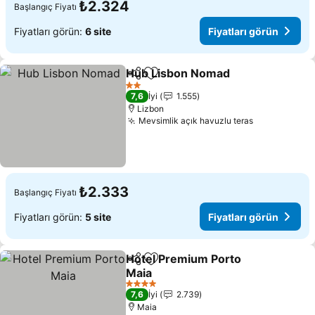
₺2.324
Başlangıç Fiyatı
Fiyatları görün:
6 site
Fiyatları görün
Hub Lisbon Nomad
Paylaş
Favorilerime ekle
Fiyatla
2 Yıldız
7,6
İyi
1.555
Lizbon
Mevsimlik açık havuzlu teras
Fiyatları gö
₺2.333
Başlangıç Fiyatı
Fiyatları görün:
5 site
Fiyatları görün
Hotel Premium Porto
Paylaş
Favorilerime ekle
Maia
Fiyatları görün
4 Yıldız
7,6
İyi
2.739
Maia