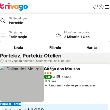
Favoriler
Giriş y
Me
Gidilecek yer
Portekiz
Giriş/çıkış
Misafirler ve odalar
Tarih seçin
2 Misafir, 1 Oda.
Sırala
Filtrele
Harita
Portekiz, Portekiz Otelleri
Bize yapılan ödemeler sıralamamızı nasıl etkiler?
Colina dos Mouros
Paylaş
Favorilerime ekle
Fiyatlar
3 Yıldız
7,8
İyi
4.964
Silves
Panoramik kale ve şehir manzarası
Fiyatla
Popüler Tercih