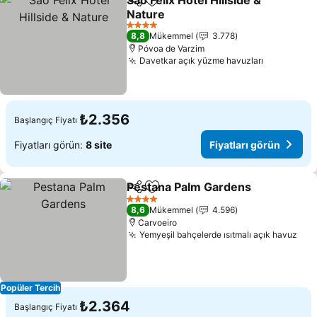
Sao Felix Hotel Hillside &
Paylaş
Favorilerime ekle
Nature
Fiyatları görün
4 Yıldız
8,8
Mükemmel
3.778
Póvoa de Varzim
Davetkar açık yüzme havuzları
Fiyatları 
₺2.356
Başlangıç Fiyatı
Fiyatları görün:
8 site
Fiyatları görün
Pestana Palm Gardens
Paylaş
Favorilerime ekle
Fiya
4 Yıldız
8,6
Mükemmel
4.596
Carvoeiro
Yemyeşil bahçelerde ısıtmalı açık havuz
Fiy
Popüler Tercih
₺2.364
Başlangıç Fiyatı