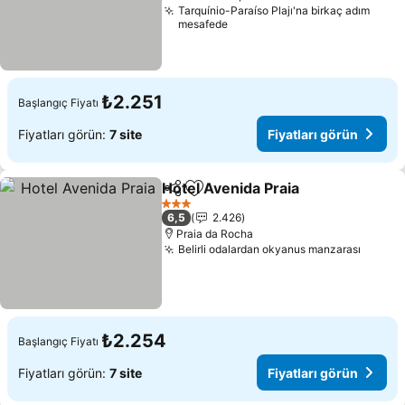
Tarquínio-Paraíso Plajı'na birkaç adım
mesafede
₺2.251
Başlangıç Fiyatı
Fiyatları görün:
7 site
Fiyatları görün
Hotel Avenida Praia
Paylaş
Favorilerime ekle
Fiyatla
3 Yıldız
6,5
2.426
Praia da Rocha
Belirli odalardan okyanus manzarası
Fiyatl
₺2.254
Başlangıç Fiyatı
Fiyatları görün:
7 site
Fiyatları görün