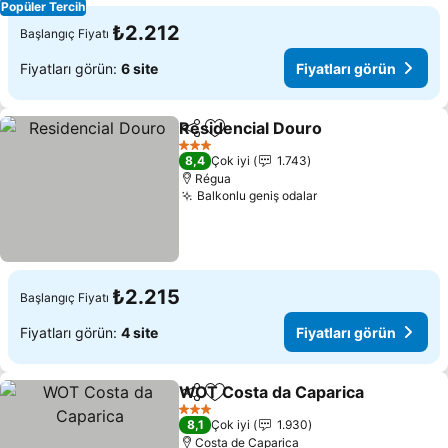
Popüler Tercih
₺2.212
Başlangıç Fiyatı
Fiyatları görün:
6 site
Fiyatları görün
Residencial Douro
Paylaş
Favorilerime ekle
Fiyatlar
3 Yıldız
8,4
Çok iyi
1.743
Régua
Balkonlu geniş odalar
Fiyatları görün
₺2.215
Başlangıç Fiyatı
Fiyatları görün:
4 site
Fiyatları görün
WOT Costa da Caparica
Paylaş
Favorilerime ekle
Fi
3 Yıldız
8,1
Çok iyi
1.930
Costa de Caparica