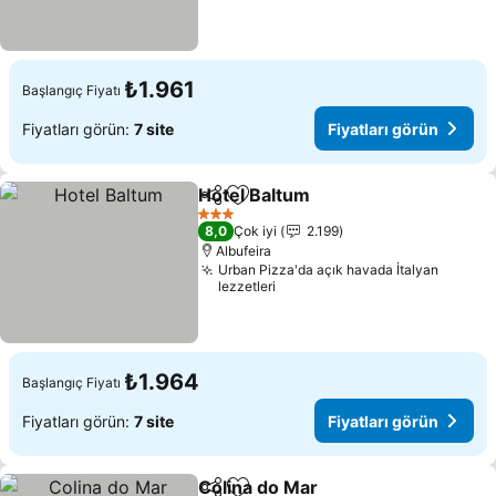
₺1.961
Başlangıç Fiyatı
Fiyatları görün:
7 site
Fiyatları görün
Hotel Baltum
Paylaş
Favorilerime ekle
Fiyatları görü
3 Yıldız
8,0
Çok iyi
2.199
Albufeira
Urban Pizza'da açık havada İtalyan
lezzetleri
₺1.964
Başlangıç Fiyatı
Fiyatları görün:
7 site
Fiyatları görün
Colina do Mar