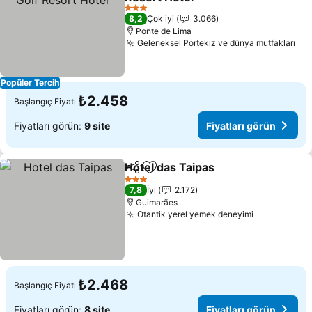
Fiyatları görün
3 Yıldız
8,2
Çok iyi
3.066
Ponte de Lima
Geleneksel Portekiz ve dünya mutfakları
Fiy
Popüler Tercih
₺2.458
Başlangıç Fiyatı
Fiyatları görün:
9 site
Fiyatları görün
Hotel das Taipas
Paylaş
Favorilerime ekle
Fiyatları 
3 Yıldız
7,8
İyi
2.172
Guimarães
Otantik yerel yemek deneyimi
Fiyatları g
₺2.468
Başlangıç Fiyatı
Fiyatları görün:
8 site
Fiyatları görün