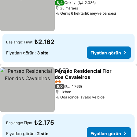
Fiyatları görün
8,4
Çok iyi
2.386
Guimarães
Geniş 6 hektarlık meyve bahçesi
Fiyatları
₺2.162
Başlangıç Fiyatı
Fiyatları görün:
3 site
Fiyatları görün
Pensao Residencial Flor
Paylaş
Favorilerime ekle
dos Cavaleiros
Fiyatları görün
2 Yıldız
6,0
1.766
Lizbon
Oda içinde lavabo ve bide
Fiyatları görü
₺2.175
Başlangıç Fiyatı
Fiyatları görün:
2 site
Fiyatları görün