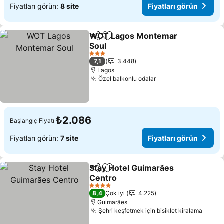
Fiyatları görün:
8 site
Fiyatları görün
WOT Lagos Montemar
Paylaş
Favorilerime ekle
Soul
Fiyatları görün
3 Yıldız
7,1
3.448
Lagos
Özel balkonlu odalar
Fiyatları görün
₺2.086
Başlangıç Fiyatı
Fiyatları görün:
7 site
Fiyatları görün
Stay Hotel Guimarães
Paylaş
Favorilerime ekle
Centro
Fiyatları görün
4 Yıldız
8,4
Çok iyi
4.225
Guimarães
Şehri keşfetmek için bisiklet kiralama
Fiyatl