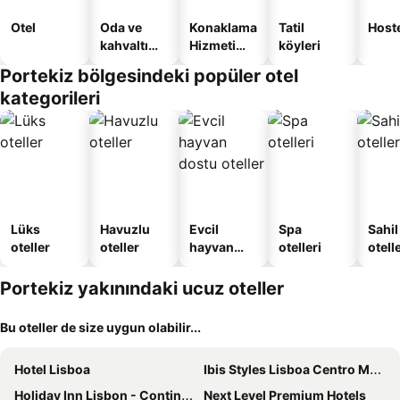
Otel
Oda ve
Konaklama
Tatil
Host
kahvaltı
Hizmeti
köyleri
sunan
Verilen
Portekiz bölgesindeki popüler otel
oteller
Apart
kategorileri
Daire
Lüks
Havuzlu
Evcil
Spa
Sahil
oteller
oteller
hayvan
otelleri
otelle
dostu
oteller
Portekiz yakınındaki ucuz oteller
Bu oteller de size uygun olabilir...
Hotel Lisboa
Ibis Styles Lisboa Centro Marquês de Pombal
Holiday Inn Lisbon - Continental By Ihg
Next Level Premium Hotels