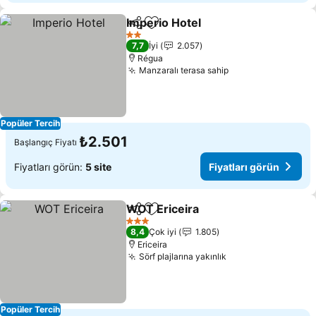
Imperio Hotel
Paylaş
Favorilerime ekle
Fiyatları gör
2 Yıldız
7,7
İyi
2.057
Régua
Manzaralı terasa sahip
Fiyatları görün
Popüler Tercih
₺2.501
Başlangıç Fiyatı
Fiyatları görün:
5 site
Fiyatları görün
WOT Ericeira
Paylaş
Favorilerime ekle
Fiyatları görü
3 Yıldız
8,4
Çok iyi
1.805
Ericeira
Sörf plajlarına yakınlık
Fiyatları görün
Popüler Tercih