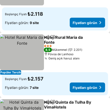
₺2.118
Başlangıç Fiyatı
Fiyatları görün:
9 site
Fiyatları görün
Hotel Rural Maria da
Paylaş
Favorilerime ekle
Fonte
Fiyatları görün
3 Yıldız
8,5
Mükemmel
2.201
Póvoa de Lanhoso
Geniş açık havuz alanı
Fiyatları görün
Popüler Tercih
₺2.157
Başlangıç Fiyatı
Fiyatları görün:
7 site
Fiyatları görün
Hotel Quinta da Tulha By
Paylaş
Favorilerime ekle
VimaHotels