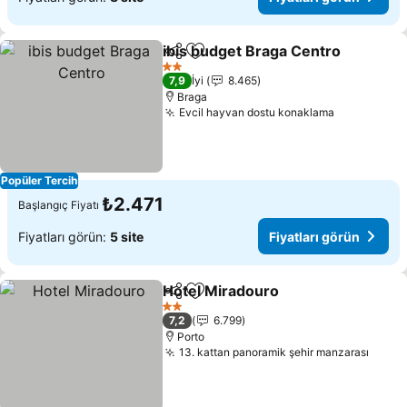
ibis budget Braga Centro
Paylaş
Favorilerime ekle
F
2 Yıldız
7,9
İyi
8.465
Braga
Evcil hayvan dostu konaklama
Fiyatları g
Popüler Tercih
₺2.471
Başlangıç Fiyatı
Fiyatları görün:
5 site
Fiyatları görün
Hotel Miradouro
Paylaş
Favorilerime ekle
Fiyatları 
2 Yıldız
7,2
6.799
Porto
13. kattan panoramik şehir manzarası
Fiyat