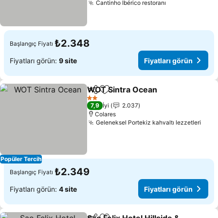
Cantinho Ibérico restoranı
Fiyatları görü
₺2.348
Başlangıç Fiyatı
Fiyatları görün:
9 site
Fiyatları görün
WOT Sintra Ocean
Paylaş
Favorilerime ekle
Fiyatlar
2 Yıldız
7,9
İyi
2.037
Colares
Geleneksel Portekiz kahvaltı lezzetleri
Fiya
Popüler Tercih
₺2.349
Başlangıç Fiyatı
Fiyatları görün:
4 site
Fiyatları görün