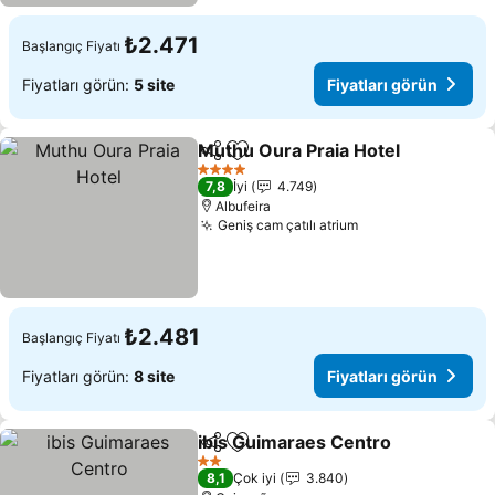
₺2.471
Başlangıç Fiyatı
Fiyatları görün:
5 site
Fiyatları görün
Muthu Oura Praia Hotel
Paylaş
Favorilerime ekle
Fiy
4 Yıldız
7,8
İyi
4.749
Albufeira
Geniş cam çatılı atrium
Fiyatları görün
₺2.481
Başlangıç Fiyatı
Fiyatları görün:
8 site
Fiyatları görün
ibis Guimaraes Centro
Paylaş
Favorilerime ekle
Fiya
2 Yıldız
8,1
Çok iyi
3.840