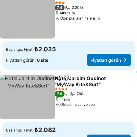
Paylaş
Favorilerime ekle
Fiyatları gör
3 Yıldız
7,4
2.206
Albufeira
Özel plaj alanına erişim
Fiyatları görün
₺2.025
Başlangıç Fiyatı
Fiyatları görün:
6 site
Fiyatları görün
Hotel Jardim Oudinot
Paylaş
Favorilerime ekle
"MyWay Kite&Surf"
Fiyatları görün
4 Yıldız
7,9
İyi
790
Ílhavo
Otelde masaj ve spa
Fiyatları görün
₺2.082
Başlangıç Fiyatı