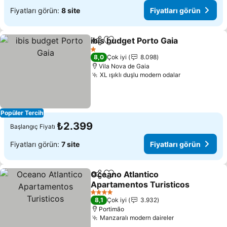
Fiyatları görün:
8 site
Fiyatları görün
ibis budget Porto Gaia
Paylaş
Favorilerime ekle
Fiya
1 Yıldız
8,0
Çok iyi
8.098
Vila Nova de Gaia
XL ışıklı duşlu modern odalar
Fiyatları gö
Popüler Tercih
₺2.399
Başlangıç Fiyatı
Fiyatları görün:
7 site
Fiyatları görün
Oceano Atlantico
Paylaş
Favorilerime ekle
Apartamentos Turisticos
Fiyatları görün
4 Yıldız
8,1
Çok iyi
3.932
Portimão
Manzaralı modern daireler
Fiyatları görü