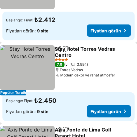
₺2.412
Başlangıç Fiyatı
Fiyatları görün:
9 site
Fiyatları görün
Stay Hotel Torres Vedras
Paylaş
Favorilerime ekle
Centro
Fiyatları görün
4 Yıldız
7,9
İyi
3.994
Torres Vedras
Modern dekor ve rahat atmosfer
Fiyatları 
Popüler Tercih
₺2.450
Başlangıç Fiyatı
Fiyatları görün:
9 site
Fiyatları görün
Axis Ponte de Lima Golf
Paylaş
Favorilerime ekle
Resort Hotel