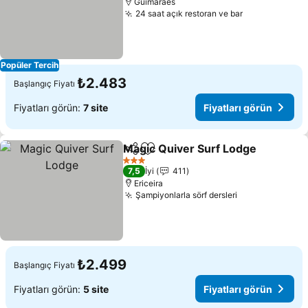
Guimarães
24 saat açık restoran ve bar
Fiyatları gör
Popüler Tercih
₺2.483
Başlangıç Fiyatı
Fiyatları görün:
7 site
Fiyatları görün
Magic Quiver Surf Lodge
Paylaş
Favorilerime ekle
F
3 Yıldız
7,5
İyi
411
Ericeira
Şampiyonlarla sörf dersleri
Fiyatları görü
₺2.499
Başlangıç Fiyatı
Fiyatları görün:
5 site
Fiyatları görün