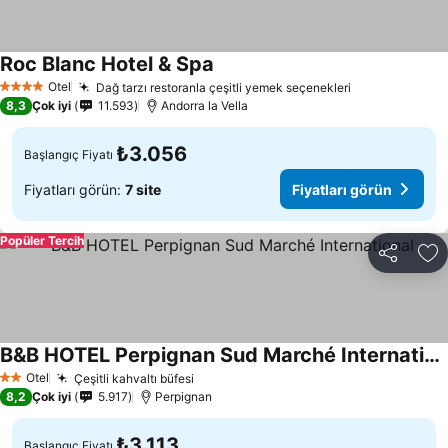
Roc Blanc Hotel & Spa
Otel
Dağ tarzı restoranla çeşitli yemek seçenekleri
4 Yıldız
8,3
Çok iyi
11.593
Andorra la Vella
₺3.056
Başlangıç Fiyatı
Fiyatları görün:
7 site
Fiyatları görün
Popüler Tercih
Paylaş
Fa
B&B HOTEL Perpignan Sud Marché International
Otel
Çeşitli kahvaltı büfesi
2 Yıldız
8,2
Çok iyi
5.917
Perpignan
₺3.113
Başlangıç Fiyatı