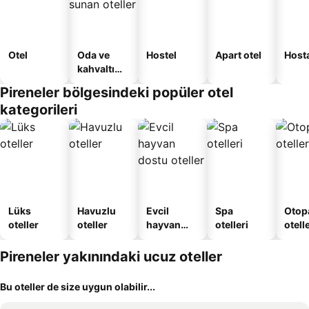
Otel
Oda ve
Hostel
Apart otel
Host
kahvaltı
sunan
Pireneler bölgesindeki popüler otel
oteller
kategorileri
Lüks
Havuzlu
Evcil
Spa
Otopa
oteller
oteller
hayvan
otelleri
otell
dostu
oteller
Pireneler yakınındaki ucuz oteller
Bu oteller de size uygun olabilir...