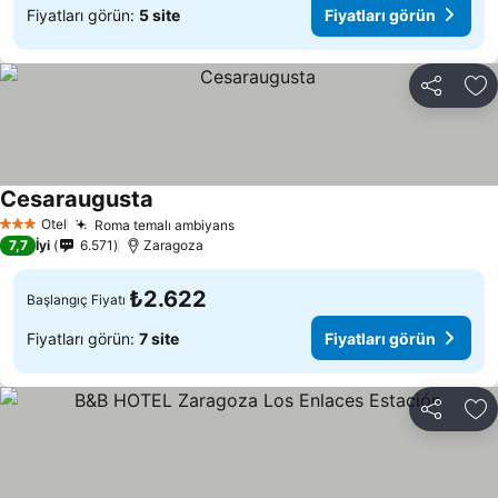
Fiyatları görün:
5 site
Fiyatları görün
Paylaş
Fa
Cesaraugusta
Otel
Roma temalı ambiyans
3 Yıldız
7,7
İyi
6.571
Zaragoza
₺2.622
Başlangıç Fiyatı
Fiyatları görün:
7 site
Fiyatları görün
Paylaş
Fa