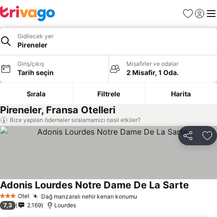
Favoriler
Giriş y
Me
Gidilecek yer
Pireneler
Giriş/çıkış
Misafirler ve odalar
Tarih seçin
2 Misafir, 1 Oda.
Sırala
Filtrele
Harita
Pireneler, Fransa Otelleri
Bize yapılan ödemeler sıralamamızı nasıl etkiler?
Paylaş
Fa
Adonis Lourdes Notre Dame De La Sarte
Otel
Dağ manzaralı nehir kenarı konumu
3 Yıldız
7,3
2.169
Lourdes