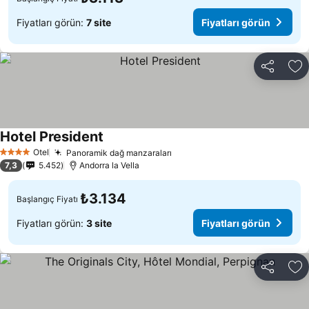
Fiyatları görün:
7 site
Fiyatları görün
Paylaş
Fa
Hotel President
Otel
Panoramik dağ manzaraları
4 Yıldız
7,3
5.452
Andorra la Vella
₺3.134
Başlangıç Fiyatı
Fiyatları görün:
3 site
Fiyatları görün
Paylaş
Fa