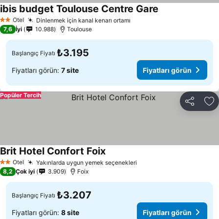
ibis budget Toulouse Centre Gare
Otel
Dinlenmek için kanal kenarı ortamı
2 Yıldız
7,6
İyi
10.988
Toulouse
₺3.195
Başlangıç Fiyatı
Fiyatları görün:
7 site
Fiyatları görün
Popüler Tercih
Paylaş
Fa
Brit Hotel Confort Foix
Otel
Yakınlarda uygun yemek seçenekleri
2 Yıldız
8,2
Çok iyi
3.909
Foix
₺3.207
Başlangıç Fiyatı
Fiyatları görün:
8 site
Fiyatları görün