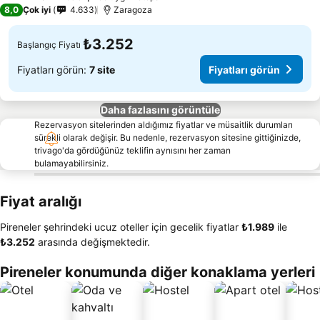
3 Yıldız
8,0
Çok iyi
4.633
Zaragoza
₺3.252
Başlangıç Fiyatı
Fiyatları görün:
7 site
Fiyatları görün
Daha fazlasını görüntüle
Rezervasyon sitelerinden aldığımız fiyatlar ve müsaitlik durumları
sürekli olarak değişir. Bu nedenle, rezervasyon sitesine gittiğinizde,
trivago'da gördüğünüz teklifin aynısını her zaman
bulamayabilirsiniz.
Fiyat aralığı
Pireneler şehrindeki ucuz oteller için gecelik fiyatlar
‎₺1.989
ile
‎₺3.252
arasında değişmektedir.
Pireneler konumunda diğer konaklama yerleri