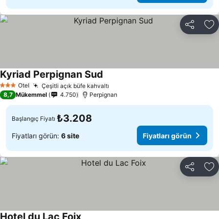
Paylaş
Fa
Kyriad Perpignan Sud
Otel
Çeşitli açık büfe kahvaltı
3 Yıldız
8,7
Mükemmel
4.750
Perpignan
₺3.208
Başlangıç Fiyatı
Fiyatları görün:
6 site
Fiyatları görün
Paylaş
Fa
Hotel du Lac Foix