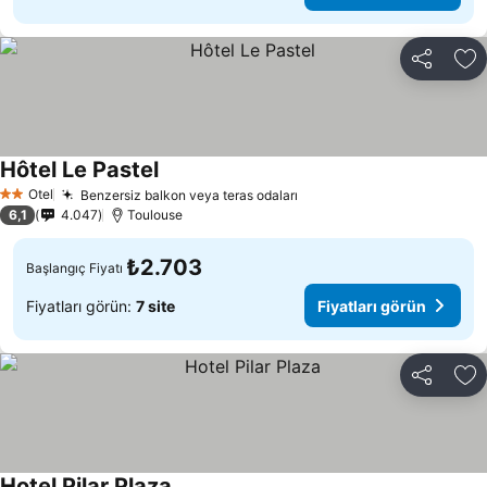
Paylaş
Fa
Hôtel Le Pastel
Otel
Benzersiz balkon veya teras odaları
2 Yıldız
6,1
4.047
Toulouse
₺2.703
Başlangıç Fiyatı
Fiyatları görün:
7 site
Fiyatları görün
Paylaş
Fa
Hotel Pilar Plaza