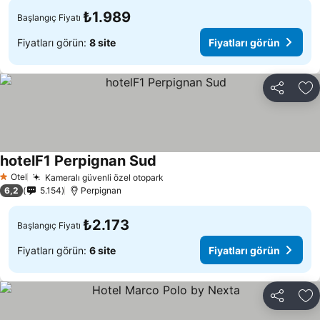
₺1.989
Başlangıç Fiyatı
Fiyatları görün:
8 site
Fiyatları görün
Paylaş
Fa
hotelF1 Perpignan Sud
Otel
Kameralı güvenli özel otopark
1 Yıldız
6,2
5.154
Perpignan
₺2.173
Başlangıç Fiyatı
Fiyatları görün:
6 site
Fiyatları görün
Paylaş
Fa