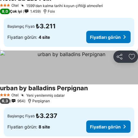
Otel
1599'dan kalma tarihi koyun çiftliği atmosferi
3 Yıldız
8,0
Çok iyi
1.459
Foix
₺3.211
Başlangıç Fiyatı
Fiyatları görün:
4 site
Fiyatları görün
Paylaş
Fa
urban by balladins Perpignan
Otel
Yeni yenilenmiş odalar
3 Yıldız
6,3
964
Perpignan
₺3.237
Başlangıç Fiyatı
Fiyatları görün:
8 site
Fiyatları görün