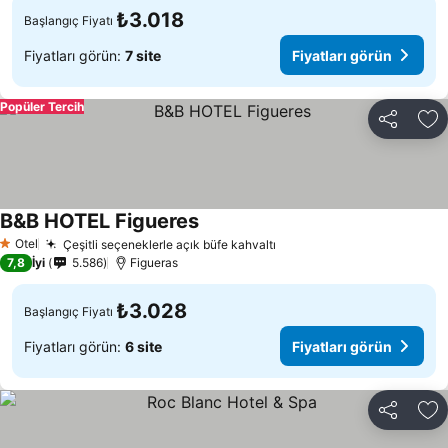
₺3.018
Başlangıç Fiyatı
Fiyatları görün:
7 site
Fiyatları görün
Popüler Tercih
Paylaş
Fa
B&B HOTEL Figueres
Otel
Çeşitli seçeneklerle açık büfe kahvaltı
1 Yıldız
7,8
İyi
5.586
Figueras
₺3.028
Başlangıç Fiyatı
Fiyatları görün:
6 site
Fiyatları görün
Paylaş
Fa