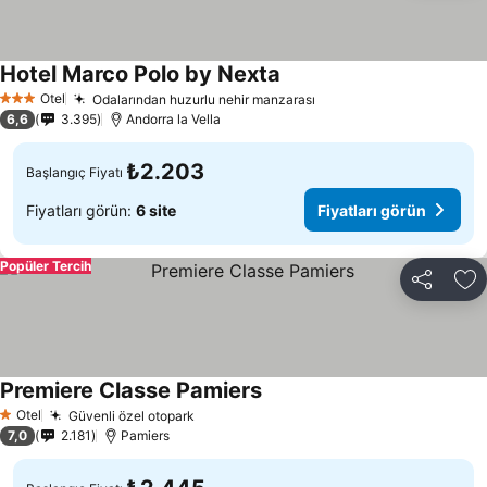
Hotel Marco Polo by Nexta
Otel
Odalarından huzurlu nehir manzarası
3 Yıldız
6,6
3.395
Andorra la Vella
₺2.203
Başlangıç Fiyatı
Fiyatları görün:
6 site
Fiyatları görün
Popüler Tercih
Paylaş
Fa
Premiere Classe Pamiers
Otel
Güvenli özel otopark
1 Yıldız
7,0
2.181
Pamiers