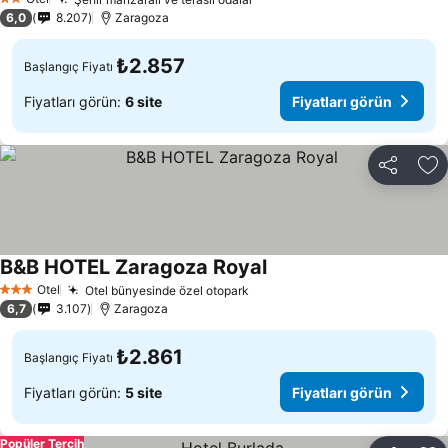
2 Yıldız
6,0
8.207
Zaragoza
₺2.857
Başlangıç Fiyatı
Fiyatları görün:
6 site
Fiyatları görün
Paylaş
Fa
B&B HOTEL Zaragoza Royal
Otel
Otel bünyesinde özel otopark
3 Yıldız
6,7
3.107
Zaragoza
₺2.861
Başlangıç Fiyatı
Fiyatları görün:
5 site
Fiyatları görün
Popüler Tercih