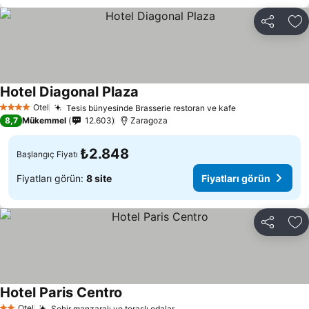
Paylaş
Fa
Hotel Diagonal Plaza
Otel
Tesis bünyesinde Brasserie restoran ve kafe
4 Yıldız
8,7
Mükemmel
12.603
Zaragoza
₺2.848
Başlangıç Fiyatı
Fiyatları görün:
8 site
Fiyatları görün
Paylaş
Fa
Hotel Paris Centro
Otel
Şehir manzaralı ve teraslı odalar