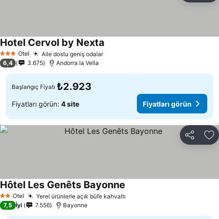
Hotel Cervol by Nexta
Otel
Aile dostu geniş odalar
3 Yıldız
6,4
3.675
Andorra la Vella
₺2.923
Başlangıç Fiyatı
Fiyatları görün:
4 site
Fiyatları görün
Paylaş
Fa
Hôtel Les Genêts Bayonne
Otel
Yerel ürünlerle açık büfe kahvaltı
2 Yıldız
7,5
İyi
7.556
Bayonne