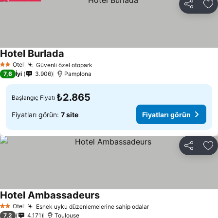
Paylaş
Fa
Hotel Burlada
Otel
Güvenli özel otopark
2 Yıldız
7,6
İyi
3.906
Pamplona
₺2.865
Başlangıç Fiyatı
Fiyatları görün:
7 site
Fiyatları görün
Paylaş
Fa
Hotel Ambassadeurs
Otel
Esnek uyku düzenlemelerine sahip odalar
2 Yıldız
7,2
4.171
Toulouse