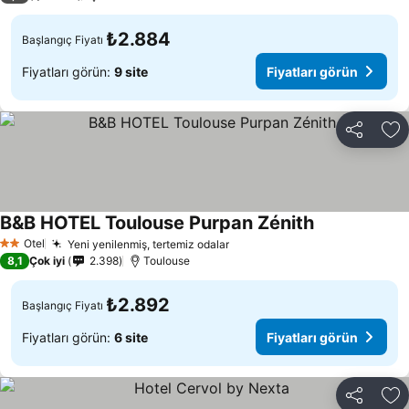
₺2.884
Başlangıç Fiyatı
Fiyatları görün:
9 site
Fiyatları görün
Paylaş
Fa
B&B HOTEL Toulouse Purpan Zénith
Otel
Yeni yenilenmiş, tertemiz odalar
2 Yıldız
8,1
Çok iyi
2.398
Toulouse
₺2.892
Başlangıç Fiyatı
Fiyatları görün:
6 site
Fiyatları görün
Paylaş
Fa