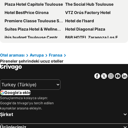
Plaza Hotel Capitole Toulouse
The Social Hub Toulouse
Hotel BestPrice Girona
VTZ Orús Factory Hotel
Premiere Classe Toulouse Sesquières
Hotel de l'Isard
Suites Plaza Hotel & Wellness Andorra
Hotel Diagonal Plaza
ibis budget Toulouse Centre Gare
B&B HOTEL Zaragoza Los Enlaces Estación
Eurostars Zaragoza
BYPILLOW The Bloom
ibis Toulouse Centre
ibis Toulouse Gare Matabiau
Otel araması
Avrupa
Fransa
Pireneler şehrindeki ucuz oteller
Exe Boston
Hôtel de Brienne
Hotel Pilar Plaza
Hotel Magic Andorra by Nexta
Facebook
Twitter
Insta
Yo
Hôtel de France
ibis budget Girona Costa Brava
ibis Girona Costa Brava
Ilunion Caleta Park
Google'a ekle
Hotel Don Jaime 54
Hesperia Zaragoza Centro
Sonuçlarımıza kolayca ulaşın:
Google'da trivago'yu tercih edilen
DoubleTree by Hilton Girona
Eklo Toulouse
kaynaklar arasına ekleyin.
Exe Plaza Delicias
Hotel Starc by Pierre & Vacances Premium
Şirket
Le Grand Balcon Hotel
Hotel Paris Centro
Ürünlerimiz