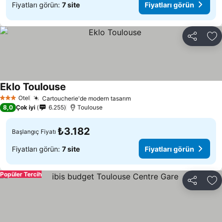
Fiyatları görün:
7 site
Fiyatları görün
Paylaş
Fa
Eklo Toulouse
Otel
Cartoucherie'de modern tasarım
3 Yıldız
8,0
Çok iyi
6.255
Toulouse
₺3.182
Başlangıç Fiyatı
Fiyatları görün:
7 site
Fiyatları görün
Popüler Tercih
Paylaş
Fa