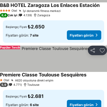
B&B HOTEL Zaragoza Los Enlaces Estación
Otel
İyi donanımlı fitness merkezi
4 Yıldız
8,4
Çok iyi
4.139
Zaragoza
₺2.650
Başlangıç Fiyatı
Fiyatları görün:
7 site
Fiyatları görün
Popüler Tercih
Paylaş
Fa
Premiere Classe Toulouse Sesquières
Otel
A620 otoyoluna direkt erişim
1 Yıldız
5,9
4.771
Toulouse
₺2.681
Başlangıç Fiyatı
Fiyatları görün:
6 site
Fiyatları görün