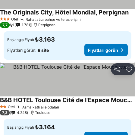
The Originals City, Hôtel Mondial, Perpignan
Otel
Rahatlatıcı bahçe ve teras erişimi
3 Yıldız
7,7
İyi
1.781
Perpignan
₺3.163
Başlangıç Fiyatı
Fiyatları görün:
8 site
Fiyatları görün
Paylaş
Fa
B&B HOTEL Toulouse Cité de l'Espace Mouchotte
Otel
Asma katlı aile odaları
2 Yıldız
7,3
4.248
Toulouse
₺3.164
Başlangıç Fiyatı