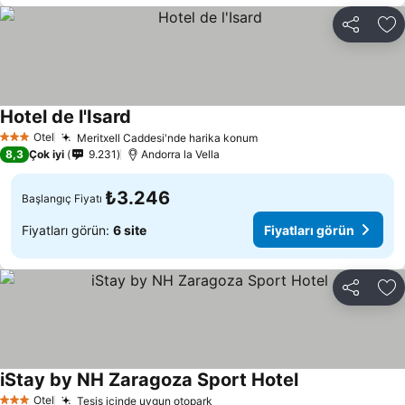
Paylaş
Fa
Hotel de l'Isard
Otel
Meritxell Caddesi'nde harika konum
3 Yıldız
8,3
Çok iyi
9.231
Andorra la Vella
₺3.246
Başlangıç Fiyatı
Fiyatları görün:
6 site
Fiyatları görün
Paylaş
Fa
iStay by NH Zaragoza Sport Hotel
Otel
Tesis içinde uygun otopark