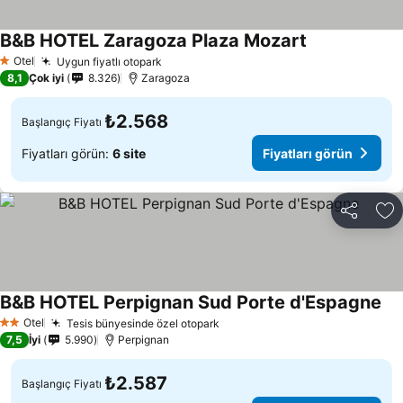
B&B HOTEL Zaragoza Plaza Mozart
Otel
Uygun fiyatlı otopark
1 Yıldız
8,1
Çok iyi
8.326
Zaragoza
₺2.568
Başlangıç Fiyatı
Fiyatları görün:
6 site
Fiyatları görün
Paylaş
Fa
B&B HOTEL Perpignan Sud Porte d'Espagne
Otel
Tesis bünyesinde özel otopark
2 Yıldız
7,5
İyi
5.990
Perpignan
₺2.587
Başlangıç Fiyatı