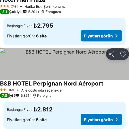
Otel
Harika Eski Şehir konumu
3 Yıldız
8,1
Çok iyi
5.204
Zaragoza
₺2.795
Başlangıç Fiyatı
Fiyatları görün:
6 site
Fiyatları görün
Paylaş
Fa
B&B HOTEL Perpignan Nord Aéroport
Otel
Aile dostu oda seçenekleri
2 Yıldız
7,8
İyi
5.851
Perpignan
₺2.812
Başlangıç Fiyatı
Fiyatları görün:
5 site
Fiyatları görün