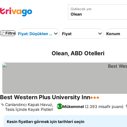
Gidilecek yer
Filtre
Fiyat: Düşükten yükseğe
Fiyat
Konum
Olean, ABD Otelleri
Best Western Plus University Inn
3 Yıldız
Canlandırıcı Kapalı Havuz,
Mükemmel
(2.393 misafir puanı)
8,7
Tesis İçinde Kayak Pistleri
Kesin fiyatları görmek için tarihleri seçin