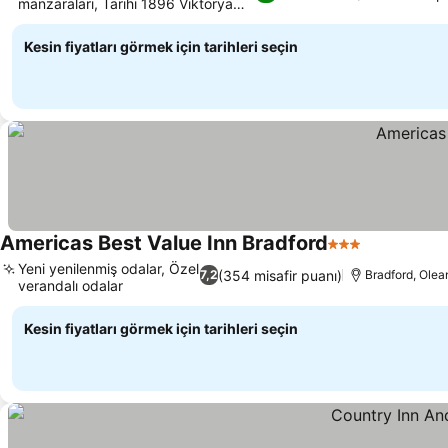
manzaraları, Tarihi 1896 Viktorya
dönemi mülkü
Kesin fiyatları görmek için tarihleri seçin
Americas Best Value Inn Bradford
3 Yıldız
Yeni yenilenmiş odalar, Özel
(354 misafir puanı)
7,2
Bradford, Olea
verandalı odalar
Kesin fiyatları görmek için tarihleri seçin