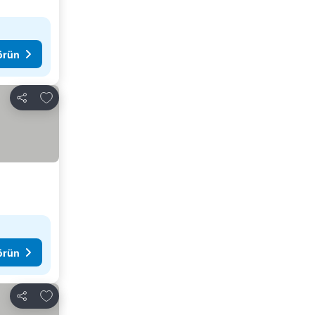
görün
Favorilerime ekle
Paylaş
görün
Favorilerime ekle
Paylaş