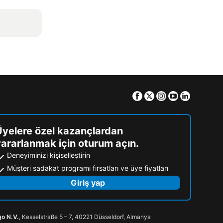
Facebook
Twitter
Instagram
Youtube
Linkedin
Üyelere özel kazançlardan
ararlanmak için oturum açın.
Deneyiminizi kişiselleştirin
Müşteri sadakat programı fırsatları ve üye fiyatları
Giriş yap
go N.V.
, Kesselstraße 5 – 7, 40221 Düsseldorf, Almanya