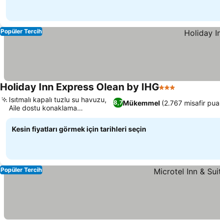
Popüler Tercih
Holiday Inn Express Olean by IHG
3 Yıldız
Isıtmalı kapalı tuzlu su havuzu,
Mükemmel
(2.767 misafir pua
8,7
Aile dostu konaklama
seçenekleri
Kesin fiyatları görmek için tarihleri seçin
Popüler Tercih