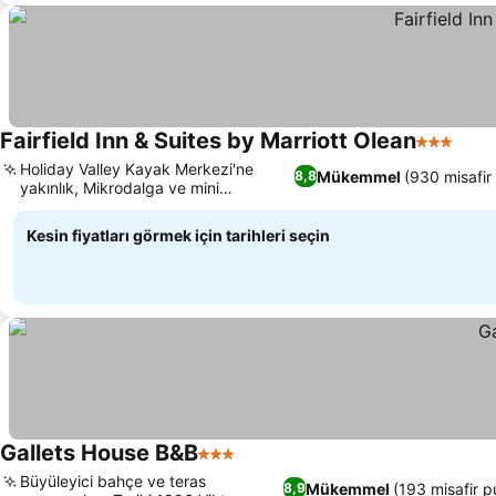
Fairfield Inn & Suites by Marriott Olean
3 Yıldız
Holiday Valley Kayak Merkezi'ne
Mükemmel
(930 misafir
8,8
yakınlık, Mikrodalga ve mini
buzdolaplı odalar
Kesin fiyatları görmek için tarihleri seçin
Gallets House B&B
3 Yıldız
Büyüleyici bahçe ve teras
Mükemmel
(193 misafir p
8,9