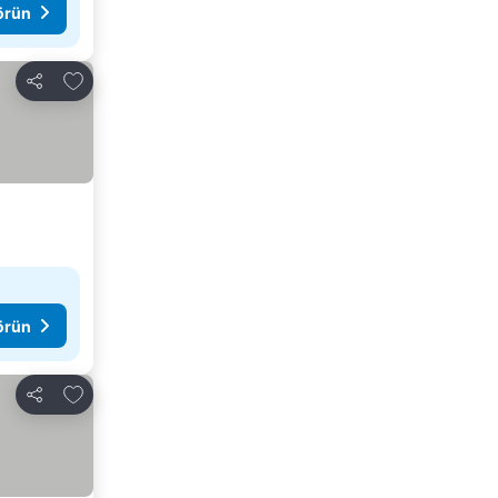
görün
Favorilerime ekle
Paylaş
görün
Favorilerime ekle
Paylaş