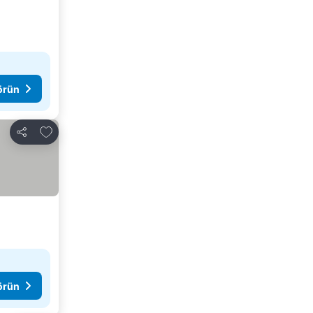
görün
Favorilerime ekle
Paylaş
görün