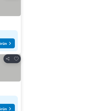
görün
Favorilerime ekle
Paylaş
görün