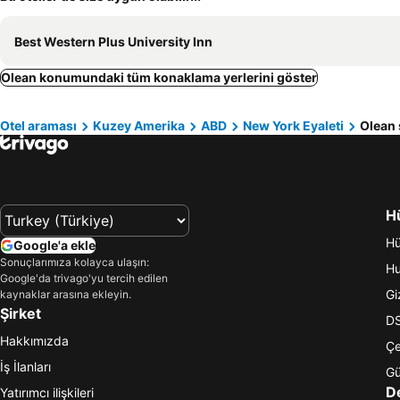
Best Western Plus University Inn
Olean konumundaki tüm konaklama yerlerini göster
Otel araması
Kuzey Amerika
ABD
New York Eyaleti
Olean 
Hü
Hü
Google'a ekle
Sonuçlarımıza kolayca ulaşın:
Hu
Google'da trivago'yu tercih edilen
Giz
kaynaklar arasına ekleyin.
Şirket
DS
Hakkımızda
Çe
İş İlanları
Gü
D
Yatırımcı ilişkileri