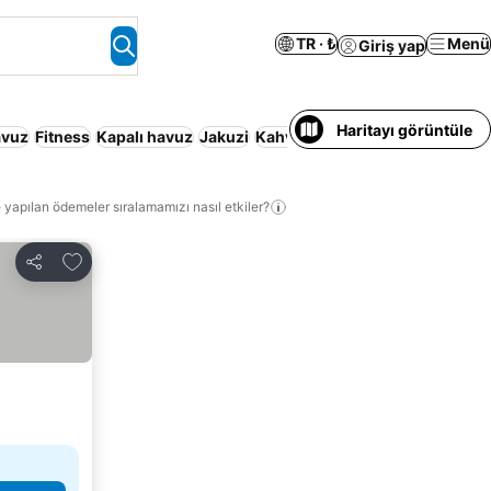
TR · ₺
Menü
Giriş yap
Haritayı görüntüle
avuz
Fitness
Kapalı havuz
Jakuzi
Kahvaltı dâhil
Evcil hayvan kabu
 yapılan ödemeler sıralamamızı nasıl etkiler?
Favorilerime ekle
Paylaş