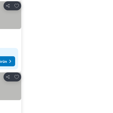
Favorilerime ekle
Paylaş
görün
Favorilerime ekle
Paylaş