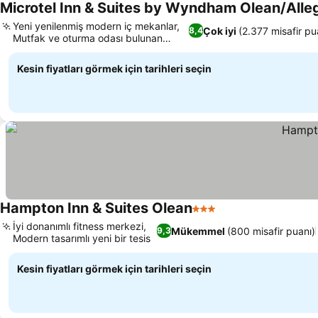
Microtel Inn & Suites by Wyndham Olean/Alle
Yeni yenilenmiş modern iç mekanlar,
Çok iyi
(2.377 misafir pu
8,4
Mutfak ve oturma odası bulunan
süitler
Kesin fiyatları görmek için tarihleri seçin
Hampton Inn & Suites Olean
3 Yıldız
İyi donanımlı fitness merkezi,
Mükemmel
(800 misafir puanı)
9,3
Modern tasarımlı yeni bir tesis
Kesin fiyatları görmek için tarihleri seçin