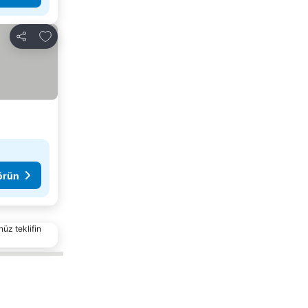
Favorilerime ekle
Paylaş
görün
nüz teklifin