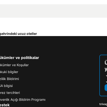
şehrindeki ucuz oteller
kümler ve politikalar
kümler ve Koşullar
y
kuki bilgiler
lilik Bildirimi
A bilgisi
rez tercihleri
venlik Açığı Bildirim Programı
triva
estek