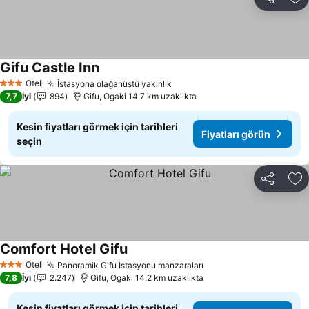
Paylaş
Fa
Gifu Castle Inn
Fiyatları görün
Otel
İstasyona olağanüstü yakınlık
Fiyatları görün
3 Yıldız
7,7
İyi
894
Gifu, Ogaki 14.7 km uzaklıkta
Kesin fiyatları görmek için tarihleri
Fiyatları görün
seçin
Paylaş
Fa
Comfort Hotel Gifu
Fiyatları görün
Otel
Panoramik Gifu İstasyonu manzaraları
Fiyatları görün
3 Yıldız
7,8
İyi
2.247
Gifu, Ogaki 14.2 km uzaklıkta
Kesin fiyatları görmek için tarihleri