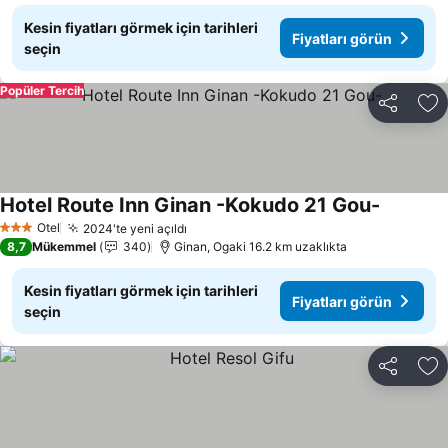
Kesin fiyatları görmek için tarihleri
Fiyatları görün
seçin
Popüler Tercih
Paylaş
Fa
Hotel Route Inn Ginan -Kokudo 21 Gou-
Fiyatları
Otel
2024'te yeni açıldı
Fiyatları görün
3 Yıldız
8,7
Mükemmel
340
Ginan, Ogaki 16.2 km uzaklıkta
Kesin fiyatları görmek için tarihleri
Fiyatları görün
seçin
Paylaş
Fa