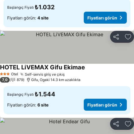
₺1.032
Başlangıç Fiyatı
Fiyatları görün:
4 site
Fiyatları görün
Paylaş
Fa
HOTEL LiVEMAX Gifu Ekimae
Fiyatları görün
Otel
Self-servis giriş ve çıkış
Fiyatları görün
3 Yıldız
7,0
879
Gifu, Ogaki 14.3 km uzaklıkta
₺1.544
Başlangıç Fiyatı
Fiyatları görün:
6 site
Fiyatları görün
Paylaş
Fa