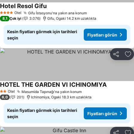
Hotel Resol Gifu
Fiyatları görün
Otel
Gifu İstasyonu'na yakın ana konum
Fiyatları görün
4 Yıldız
8,1
Çok iyi
3.076
Gifu, Ogaki 14.2 km uzaklıkta
Kesin fiyatları görmek için tarihleri
Fiyatları görün
seçin
Paylaş
Fa
HOTEL THE GARDEN Ⅵ ICHINOMIYA
Fiyatları gö
Otel
Masumida Tapınağı'na yakın konum
Fiyatları görün
2 Yıldız
6,0
201
Ichinomiya, Ogaki 18.3 km uzaklıkta
Kesin fiyatları görmek için tarihleri
Fiyatları görün
seçin