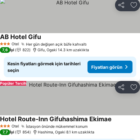
Paylaş
Fa
AB Hotel Gifu
Fiyatları görün
Otel
Her gün değişen açık büfe kahvaltı
Fiyatları görün
3 Yıldız
7,6
İyi
822
Gifu, Ogaki 14.3 km uzaklıkta
Kesin fiyatları görmek için tarihleri
Fiyatları görün
seçin
Popüler Tercih
Paylaş
Fa
Hotel Route-Inn Gifuhashima Ekimae
Fiyatları gö
Otel
İstasyon önünde mükemmel konum
Fiyatları görün
3 Yıldız
7,7
İyi
854
Hashima, Ogaki 8.1 km uzaklıkta