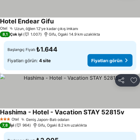
Hotel Endear Gifu
Fiyatları görün
Otel
Uzun, öğlen 12'ye kadar çıkış imkanı
Fiyatları görün
8,1
Çok iyi
1.007
Gifu, Ogaki 14.9 km uzaklıkta
₺1.644
Başlangıç Fiyatı
Fiyatları görün:
4 site
Fiyatları görün
Paylaş
Fa
Hashima - Hotel - Vacation STAY 52815v
Fiyatla
Otel
Geniş Japon-Batı odaları
Fiyatları görün
3 Yıldız
7,8
İyi
964
Gifu, Ogaki 8.2 km uzaklıkta