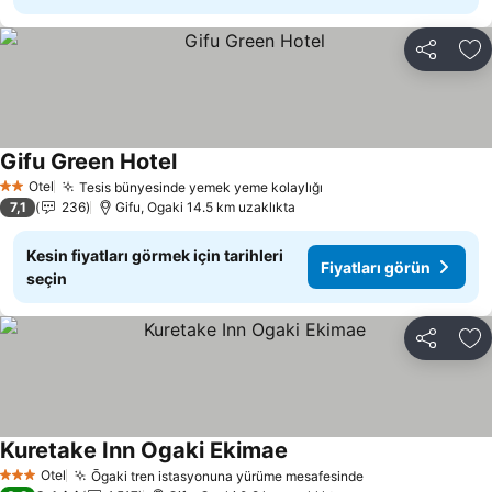
Paylaş
Fa
Gifu Green Hotel
Fiyatları görün
Otel
Tesis bünyesinde yemek yeme kolaylığı
Fiyatları görün
2 Yıldız
7,1
236
Gifu, Ogaki 14.5 km uzaklıkta
Kesin fiyatları görmek için tarihleri
Fiyatları görün
seçin
Paylaş
Fa
Kuretake Inn Ogaki Ekimae
Fiyatları görün
Otel
Ōgaki tren istasyonuna yürüme mesafesinde
Fiyatları görün
3 Yıldız