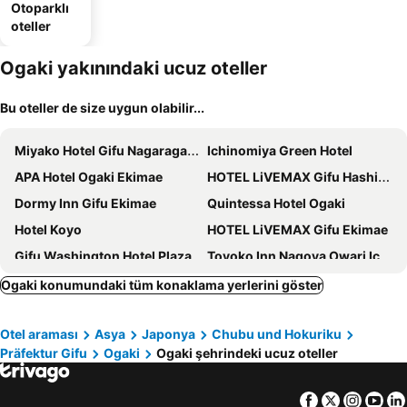
Otoparklı
oteller
Ogaki yakınındaki ucuz oteller
Bu oteller de size uygun olabilir...
Miyako Hotel Gifu Nagaragawa
Ichinomiya Green Hotel
APA Hotel Ogaki Ekimae
HOTEL LiVEMAX Gifu Hashima Ekimae
Dormy Inn Gifu Ekimae
Quintessa Hotel Ogaki
Hotel Koyo
HOTEL LiVEMAX Gifu Ekimae
Gifu Washington Hotel Plaza
Toyoko Inn Nagoya Owari Ichinomiya Ekimae
Business Hotel Sakai
Ogaki konumundaki tüm konaklama yerlerini göster
Otel araması
Asya
Japonya
Chubu und Hokuriku
Präfektur Gifu
Ogaki
Ogaki şehrindeki ucuz oteller
Facebook
Twitter
Insta
Yo