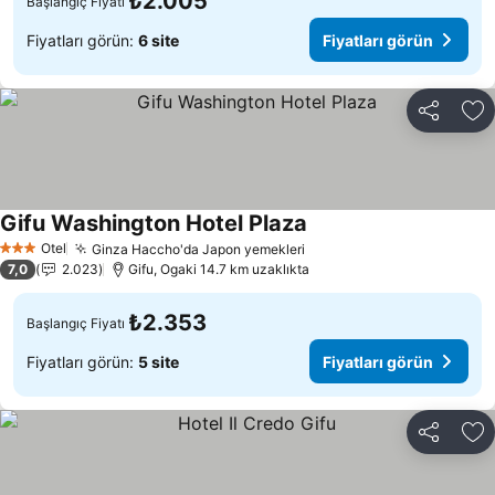
₺2.005
Başlangıç Fiyatı
Fiyatları görün:
6 site
Fiyatları görün
Paylaş
Fa
Gifu Washington Hotel Plaza
Fiyatları görün
Otel
Ginza Haccho'da Japon yemekleri
Fiyatları görün
3 Yıldız
7,0
2.023
Gifu, Ogaki 14.7 km uzaklıkta
₺2.353
Başlangıç Fiyatı
Fiyatları görün:
5 site
Fiyatları görün
Paylaş
Fa