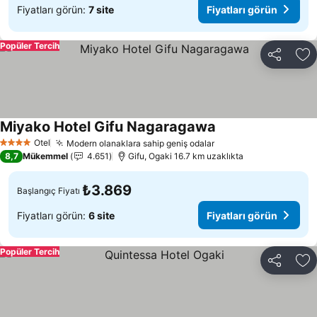
Fiyatları görün:
7 site
Fiyatları görün
Popüler Tercih
Paylaş
Fa
Miyako Hotel Gifu Nagaragawa
Fiyatları görün
Otel
Modern olanaklara sahip geniş odalar
Fiyatları görün
4 Yıldız
8,7
Mükemmel
4.651
Gifu, Ogaki 16.7 km uzaklıkta
₺3.869
Başlangıç Fiyatı
Fiyatları görün:
6 site
Fiyatları görün
Popüler Tercih
Paylaş
Fa