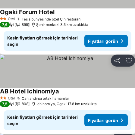
Ogaki Forum Hotel
Fiyatları görün
Otel
Tesis bünyesinde özel Çin restoranı
Fiyatları görün
2 Yıldız
7,6
İyi
895
Şehir merkezi 3.5 km uzaklıkta
Kesin fiyatları görmek için tarihleri
Fiyatları görün
seçin
Paylaş
Fa
AB Hotel Ichinomiya
Fiyatları görün
Otel
Canlandırıcı ortak hamamlar
Fiyatları görün
2 Yıldız
7,5
İyi
808
Ichinomiya, Ogaki 17.8 km uzaklıkta
Kesin fiyatları görmek için tarihleri
Fiyatları görün
seçin