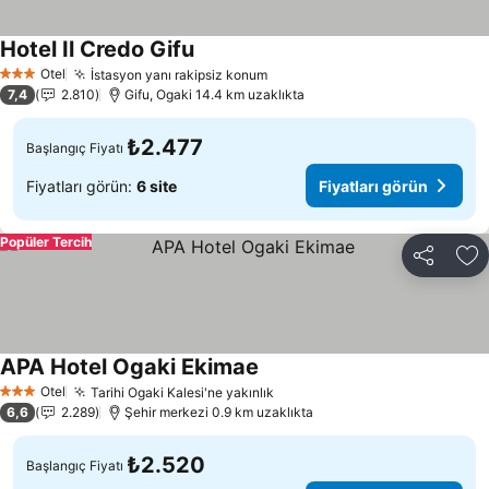
Hotel Il Credo Gifu
Fiyatları görün
Otel
İstasyon yanı rakipsiz konum
Fiyatları görün
3 Yıldız
7,4
2.810
Gifu, Ogaki 14.4 km uzaklıkta
₺2.477
Başlangıç Fiyatı
Fiyatları görün:
6 site
Fiyatları görün
Popüler Tercih
Paylaş
Fa
APA Hotel Ogaki Ekimae
Fiyatları görün
Otel
Tarihi Ogaki Kalesi'ne yakınlık
Fiyatları görün
3 Yıldız
6,6
2.289
Şehir merkezi 0.9 km uzaklıkta
₺2.520
Başlangıç Fiyatı