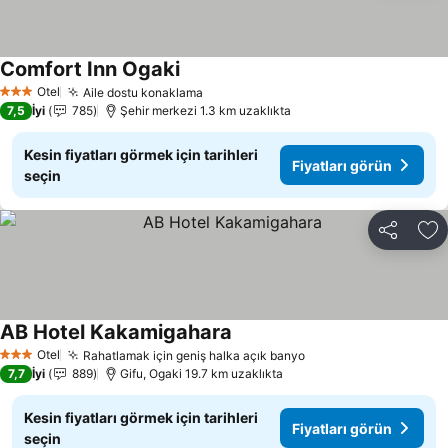
Comfort Inn Ogaki
Fiyatları görün
Otel
Aile dostu konaklama
Fiyatları görün
3 Yıldız
7,5
İyi
785
Şehir merkezi 1.3 km uzaklıkta
Kesin fiyatları görmek için tarihleri
Fiyatları görün
seçin
Paylaş
Fa
AB Hotel Kakamigahara
Fiyatları görün
Otel
Rahatlamak için geniş halka açık banyo
Fiyatları görün
3 Yıldız
7,7
İyi
889
Gifu, Ogaki 19.7 km uzaklıkta
Kesin fiyatları görmek için tarihleri
Fiyatları görün
seçin