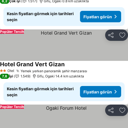
8,2
Çok iyi
1.517
Gifu, Ogaki 0.8 km uzaklıkta
Kesin fiyatları görmek için tarihleri
Fiyatları görün
seçin
Popüler Tercih
Paylaş
Fa
Hotel Grand Vert Gizan
Fiyatları görün
Otel
Yemek yerken panoramik şehir manzarası
Fiyatları görün
2 Yıldız
7,8
İyi
1.549
Gifu, Ogaki 14.4 km uzaklıkta
Kesin fiyatları görmek için tarihleri
Fiyatları görün
seçin
Popüler Tercih
Paylaş
Fa