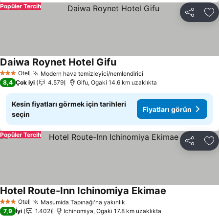
Popüler Tercih
Paylaş
Fa
Daiwa Roynet Hotel Gifu
Fiyatları görün
Otel
Modern hava temizleyici/nemlendirici
Fiyatları görün
3 Yıldız
8,4
Çok iyi
4.579
Gifu, Ogaki 14.6 km uzaklıkta
Kesin fiyatları görmek için tarihleri
Fiyatları görün
seçin
Popüler Tercih
Paylaş
Fa
Hotel Route-Inn Ichinomiya Ekimae
Fiyatları görün
Otel
Masumida Tapınağı'na yakınlık
Fiyatları görün
3 Yıldız
7,9
İyi
1.402
Ichinomiya, Ogaki 17.8 km uzaklıkta