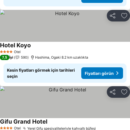
Paylaş
Fa
Hotel Koyo
Fiyatları görün
Otel
4 Yıldız
7,5
İyi
590
Hashima, Ogaki 8.2 km uzaklıkta
Kesin fiyatları görmek için tarihleri
Fiyatları görün
seçin
Paylaş
Fa
Gifu Grand Hotel
Fiyatları görün
Otel
Yerel Gifu spesiyaliteleriyle kahvaltı büfesi
Fiyatları görün