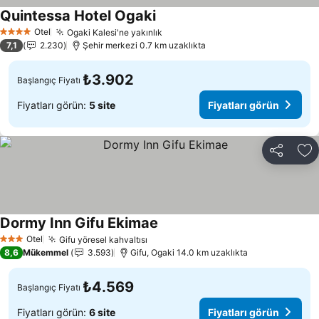
Quintessa Hotel Ogaki
Fiyatları görün
Otel
Ogaki Kalesi'ne yakınlık
Fiyatları görün
4 Yıldız
7,1
2.230
Şehir merkezi 0.7 km uzaklıkta
₺3.902
Başlangıç Fiyatı
Fiyatları görün:
5 site
Fiyatları görün
Paylaş
Fa
Dormy Inn Gifu Ekimae
Fiyatları görün
Otel
Gifu yöresel kahvaltısı
Fiyatları görün
3 Yıldız
8,6
Mükemmel
3.593
Gifu, Ogaki 14.0 km uzaklıkta
₺4.569
Başlangıç Fiyatı
Fiyatları görün:
6 site
Fiyatları görün