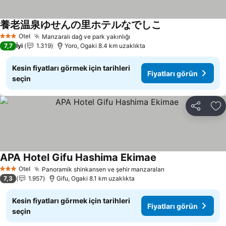
養老温泉ゆせんの里ホテルなでしこ
Fiyatları görün
Otel
Manzaralı dağ ve park yakınlığı
Fiyatları görün
3 Yıldız
7,7
İyi
1.319
Yoro, Ogaki 8.4 km uzaklıkta
Kesin fiyatları görmek için tarihleri
Fiyatları görün
seçin
Paylaş
Fa
APA Hotel Gifu Hashima Ekimae
Fiyatları görün
Otel
Panoramik shinkansen ve şehir manzaraları
Fiyatları görün
3 Yıldız
7,3
1.957
Gifu, Ogaki 8.1 km uzaklıkta
Kesin fiyatları görmek için tarihleri
Fiyatları görün
seçin