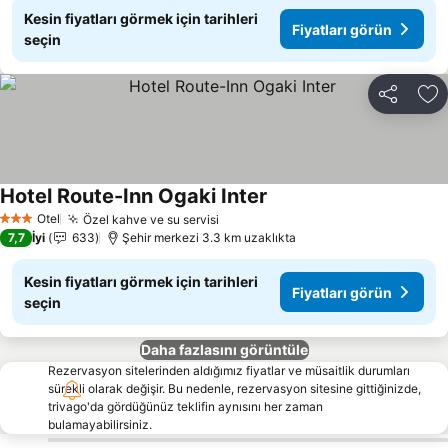
Kesin fiyatları görmek için tarihleri
Fiyatları görün
seçin
Paylaş
Fa
Hotel Route-Inn Ogaki Inter
Fiyatları görün
Otel
Özel kahve ve su servisi
Fiyatları görün
3 Yıldız
7,7
İyi
633
Şehir merkezi 3.3 km uzaklıkta
Kesin fiyatları görmek için tarihleri
Fiyatları görün
seçin
Daha fazlasını görüntüle
Rezervasyon sitelerinden aldığımız fiyatlar ve müsaitlik durumları
sürekli olarak değişir. Bu nedenle, rezervasyon sitesine gittiğinizde,
trivago'da gördüğünüz teklifin aynısını her zaman
bulamayabilirsiniz.