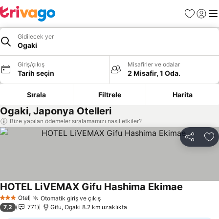
Favoriler
Giriş y
Me
Gidilecek yer
Ogaki
Giriş/çıkış
Misafirler ve odalar
Tarih seçin
2 Misafir, 1 Oda.
Sırala
Filtrele
Harita
Ogaki, Japonya Otelleri
Bize yapılan ödemeler sıralamamızı nasıl etkiler?
Paylaş
Fa
HOTEL LiVEMAX Gifu Hashima Ekimae
Fiyatları 
Otel
Otomatik giriş ve çıkış
Fiyatları görün
3 Yıldız
7,2
771
Gifu, Ogaki 8.2 km uzaklıkta