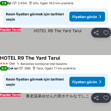
4 Yıldız
7,9
İyi
2.454
Gifu, Ogaki 18.0 km uzaklıkta
Kesin fiyatları görmek için tarihleri
Fiyatları görün
seçin
Popüler Tercih
Paylaş
Fa
HOTEL R9 The Yard Tarui
Fiyatları görün
Otel
Benzersiz konteyner otel tasarımı
Fiyatları görün
3 Yıldız
8,0
Çok iyi
268
Tarui, Ogaki 7.1 km uzaklıkta
Kesin fiyatları görmek için tarihleri
Fiyatları görün
seçin
Popüler Tercih
Paylaş
Fa