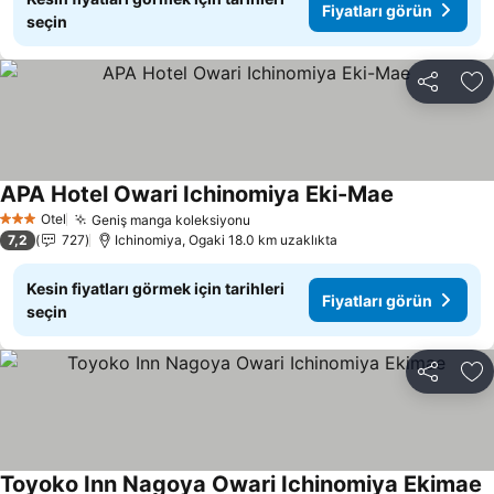
Fiyatları görün
seçin
Paylaş
Fa
APA Hotel Owari Ichinomiya Eki-Mae
Fiyatları gö
Otel
Geniş manga koleksiyonu
Fiyatları görün
3 Yıldız
7,2
727
Ichinomiya, Ogaki 18.0 km uzaklıkta
Kesin fiyatları görmek için tarihleri
Fiyatları görün
seçin
Paylaş
Fa
Toyoko Inn Nagoya Owari Ichinomiya Ekimae