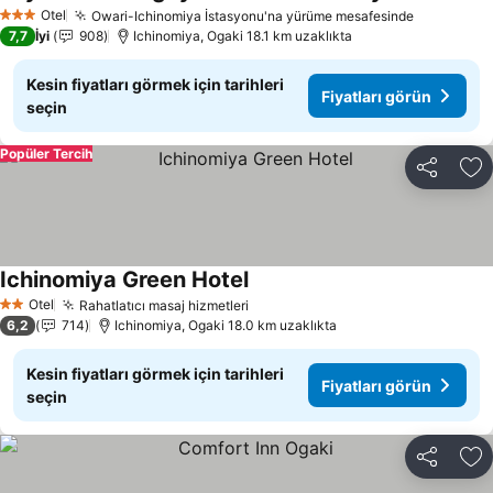
F
Otel
Owari-Ichinomiya İstasyonu'na yürüme mesafesinde
Fiyatları 
3 Yıldız
7,7
İyi
908
Ichinomiya, Ogaki 18.1 km uzaklıkta
Kesin fiyatları görmek için tarihleri
Fiyatları görün
seçin
Popüler Tercih
Paylaş
Fa
Ichinomiya Green Hotel
Fiyatları görün
Otel
Rahatlatıcı masaj hizmetleri
Fiyatları görün
2 Yıldız
6,2
714
Ichinomiya, Ogaki 18.0 km uzaklıkta
Kesin fiyatları görmek için tarihleri
Fiyatları görün
seçin
Paylaş
Fa