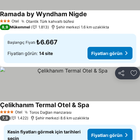
Ramada by Wyndham Nigde
Otel
Otantik Türk kahvaltı büfesi
3 Yıldız
8,9
Mükemmel
1.813
Şehir merkezi 1.6 km uzaklıkta
₺6.667
Başlangıç Fiyatı
Fiyatları görün:
14 site
Fiyatları görün
Paylaş
Fa
Çelikhanım Termal Otel & Spa
Otel
Toros Dağları manzarası
4 Yıldız
7,3
1.422
Şehir merkezi 8.6 km uzaklıkta
Kesin fiyatları görmek için tarihleri
Fiyatları görün
seçin