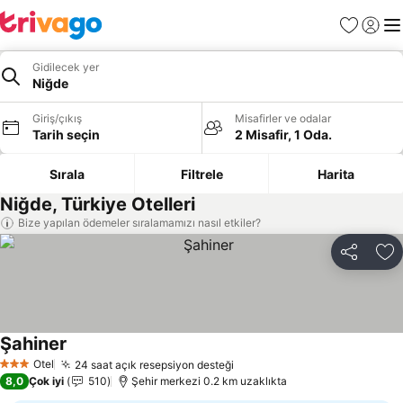
Favoriler
Giriş y
Me
Gidilecek yer
Niğde
Giriş/çıkış
Misafirler ve odalar
Tarih seçin
2 Misafir, 1 Oda.
Sırala
Filtrele
Harita
Niğde, Türkiye Otelleri
Bize yapılan ödemeler sıralamamızı nasıl etkiler?
Paylaş
Fa
Şahiner
Otel
24 saat açık resepsiyon desteği
3 Yıldız
8,0
Çok iyi
510
Şehir merkezi 0.2 km uzaklıkta