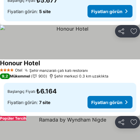
₺5.677
Başlangıç Fiyatı
Fiyatları görün:
5 site
Fiyatları görün
Paylaş
Fa
Honour Hotel
Otel
Şehir manzaralı çatı katı restoranı
4 Yıldız
9,2
Mükemmel
900
Şehir merkezi 0.3 km uzaklıkta
₺6.164
Başlangıç Fiyatı
Fiyatları görün:
7 site
Fiyatları görün
Popüler Tercih
Paylaş
Fa