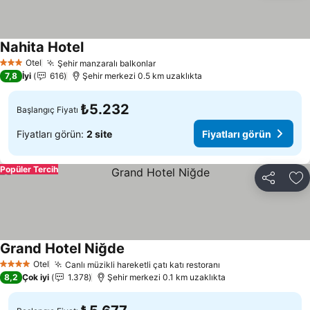
Nahita Hotel
Otel
Şehir manzaralı balkonlar
3 Yıldız
7,8
İyi
616
Şehir merkezi 0.5 km uzaklıkta
₺5.232
Başlangıç Fiyatı
Fiyatları görün:
2 site
Fiyatları görün
Popüler Tercih
Paylaş
Fa
Grand Hotel Niğde
Otel
Canlı müzikli hareketli çatı katı restoranı
4 Yıldız
8,2
Çok iyi
1.378
Şehir merkezi 0.1 km uzaklıkta