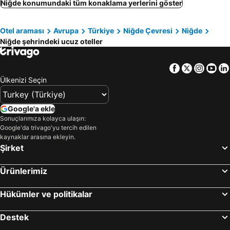
Niğde konumundaki tüm konaklama yerlerini göster
Otel araması
Avrupa
Türkiye
Niğde Çevresi
Niğde
Niğde şehrindeki ucuz oteller
Facebook
Twitter
Insta
Yo
Ülkenizi Seçin
Google'a ekle
Sonuçlarımıza kolayca ulaşın:
Google'da trivago'yu tercih edilen
kaynaklar arasına ekleyin.
Şirket
Ürünlerimiz
Hükümler ve politikalar
Destek