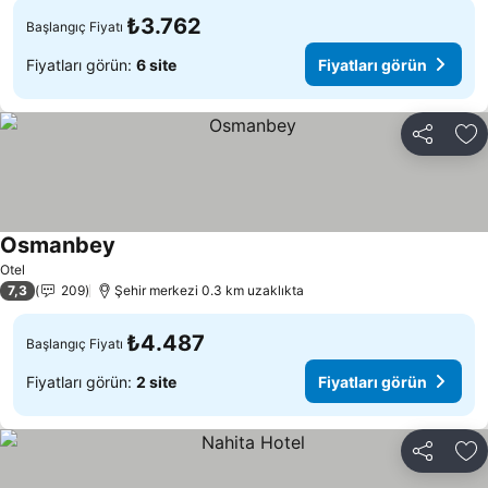
₺3.762
Başlangıç Fiyatı
Fiyatları görün:
6 site
Fiyatları görün
Paylaş
Fa
Osmanbey
Otel
7,3
209
Şehir merkezi 0.3 km uzaklıkta
₺4.487
Başlangıç Fiyatı
Fiyatları görün:
2 site
Fiyatları görün
Paylaş
Fa