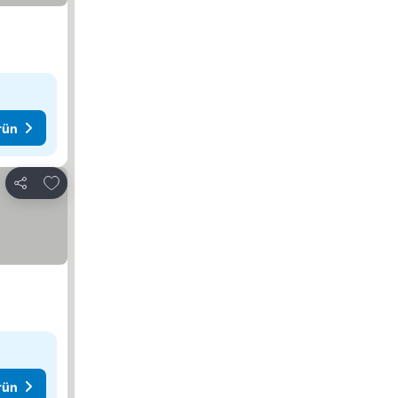
rün
Favorilerime ekle
Paylaş
rün