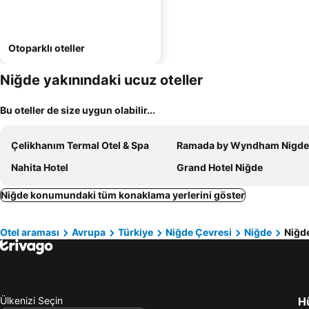
Otoparklı oteller
Niğde yakınındaki ucuz oteller
Bu oteller de size uygun olabilir...
Çelikhanım Termal Otel & Spa
Ramada by Wyndham Nigde
Nahita Hotel
Grand Hotel Niğde
Niğde konumundaki tüm konaklama yerlerini göster
Otel araması
Avrupa
Türkiye
Niğde Çevresi
Niğde
Niğde
Ülkenizi Seçin
Hü