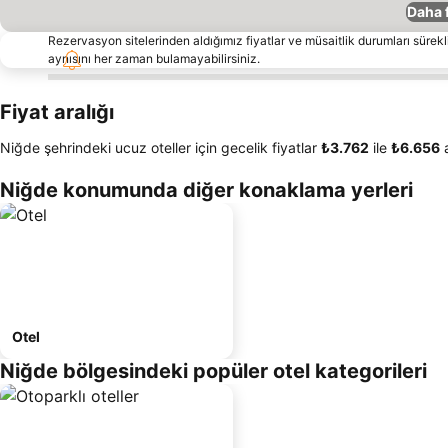
Daha 
Rezervasyon sitelerinden aldığımız fiyatlar ve müsaitlik durumları sürekli
aynısını her zaman bulamayabilirsiniz.
Fiyat aralığı
Niğde şehrindeki ucuz oteller için gecelik fiyatlar
‎₺3.762
ile
‎₺6.656
a
Niğde konumunda diğer konaklama yerleri
Otel
Niğde bölgesindeki popüler otel kategorileri