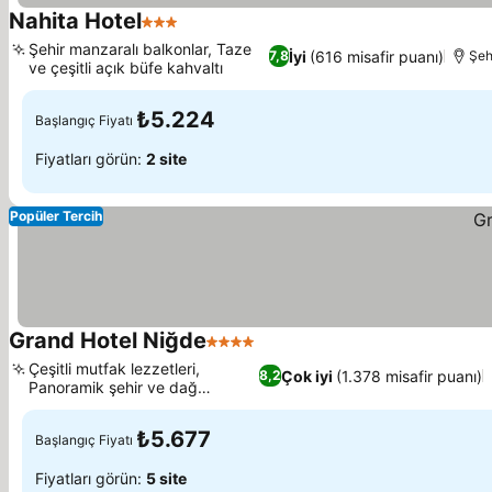
Nahita Hotel
3 Yıldız
Şehir manzaralı balkonlar, Taze
İyi
(616 misafir puanı)
7,8
Şeh
ve çeşitli açık büfe kahvaltı
₺5.224
Başlangıç Fiyatı
Fiyatları görün:
2 site
Popüler Tercih
Grand Hotel Niğde
4 Yıldız
Çeşitli mutfak lezzetleri,
Çok iyi
(1.378 misafir puanı)
8,2
Panoramik şehir ve dağ
manzaraları
₺5.677
Başlangıç Fiyatı
Fiyatları görün:
5 site