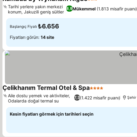
3 Yıldız
Tarihi yerlere yakın merkezi
Mükemmel
(1.813 misafir puanı)
8,9
konum, Jakuzili geniş süitler
₺6.656
Başlangıç Fiyatı
Fiyatları görün:
14 site
Çelikhanım Termal Otel & Spa
4 Yıldız
Aile dostu yemek ve aktiviteler,
(1.422 misafir puanı)
7,3
Şehir
Odalarda doğal termal su
Kesin fiyatları görmek için tarihleri seçin