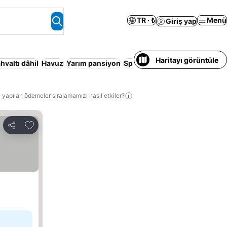
TR · ₺
Menü
Giriş yap
Haritayı görüntüle
hvaltı dâhil
Havuz
Yarım pansiyon
Spa
Kapalı havuz
Konaklama H
 yapılan ödemeler sıralamamızı nasıl etkiler?
Favorilerime ekle
Paylaş