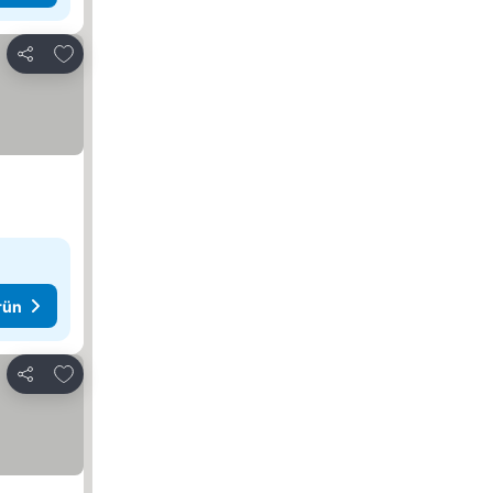
Favorilerime ekle
Paylaş
rün
Favorilerime ekle
Paylaş