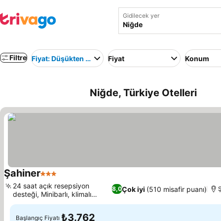
Gidilecek yer
Filtre
Fiyat: Düşükten yükseğe
Fiyat
Konum
Niğde, Türkiye Otelleri
Şahiner
3 Yıldız
24 saat açık resepsiyon
Çok iyi
(510 misafir puanı)
8,0
Ş
desteği, Minibarlı, klimalı
odalar
₺3.762
Başlangıç Fiyatı