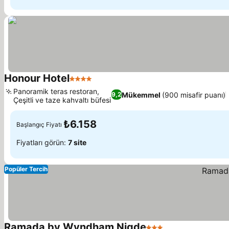
Honour Hotel
4 Yıldız
Panoramik teras restoran,
Mükemmel
(900 misafir puanı)
9,2
Çeşitli ve taze kahvaltı büfesi
₺6.158
Başlangıç Fiyatı
Fiyatları görün:
7 site
Popüler Tercih
Ramada by Wyndham Nigde