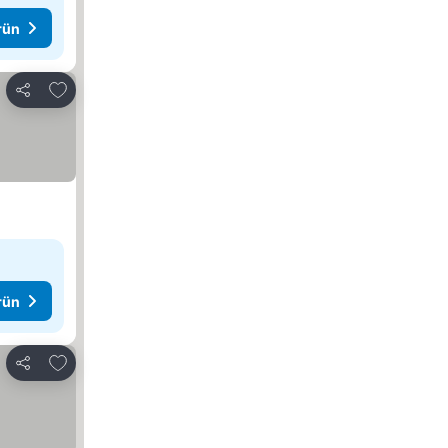
rün
Favorilerime ekle
Paylaş
rün
Favorilerime ekle
Paylaş