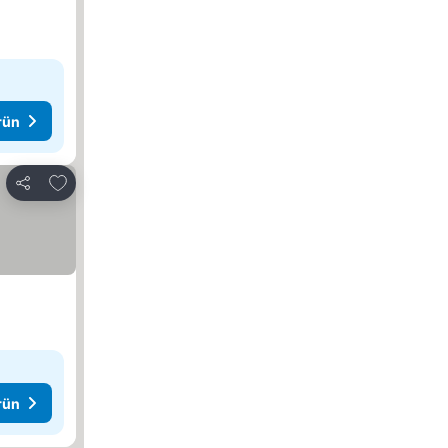
rün
Favorilerime ekle
Paylaş
rün