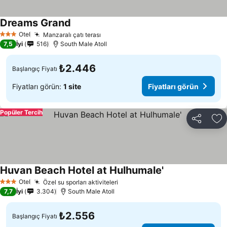
Dreams Grand
Fiyatları görün
Otel
Manzaralı çatı terası
Fiyatları görün
3 Yıldız
7,5
İyi
516
South Male Atoll
₺2.446
Başlangıç Fiyatı
Fiyatları görün:
1 site
Fiyatları görün
Popüler Tercih
Paylaş
Fa
Huvan Beach Hotel at Hulhumale'
Fiyatları görün
Otel
Özel su sporları aktiviteleri
Fiyatları görün
3 Yıldız
7,7
İyi
3.304
South Male Atoll
₺2.556
Başlangıç Fiyatı