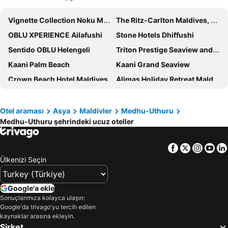
Vignette Collection Noku Maldives By Ihg
The Ritz-Carlton Maldives, Fari Islands
OBLU XPERIENCE Ailafushi
Stone Hotels Dhiffushi
Sentido OBLU Helengeli
Triton Prestige Seaview and Spa
Kaani Palm Beach
Kaani Grand Seaview
Crown Beach Hotel Maldives
Alimas Holiday Retreat Maldives
Arena Beach Hotel
Four Seasons Resort Maldives at Kuda Huraa
Pearlshine Retreat Maldives
Ecoboo Maldives
Otel araması
Asya
Maldivler
Medhu-Uthuru
Medhu-Uthuru şehrindeki ucuz oteller
Paguro Beach Inn
Ari Grand Hotel & Spa
Hilton Maldives Amingiri Resort & Spa
Sky Beach Hotel
Facebook
Twitter
Insta
Yo
Araamu Holidays & Spa
Hulhule Island Hotel
Ülkenizi Seçin
Barcelo Nasandhura Male
Rasdu View Inn
Ranthari Hotel and Spa Ukulhas Maldives
Jail Break Surf Inn
Google'a ekle
Arena Beach Hotel
Ayala Ocean View
Sonuçlarımıza kolayca ulaşın:
Google'da trivago'yu tercih edilen
Triton Beach Hotel & Spa
Summer Beach Maldives
kaynaklar arasına ekleyin.
Şirket
Seasalter Maldives
V Villas Maldives at Mirihi - MGallery Collection