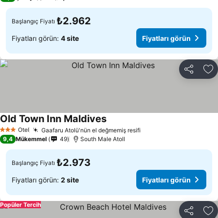
₺2.962
Başlangıç Fiyatı
Fiyatları görün:
4 site
Fiyatları görün
Paylaş
Fa
Old Town Inn Maldives
Fiyatları görün
Otel
Gaafaru Atolü'nün el değmemiş resifi
Fiyatları görün
3 Yıldız
9,4
Mükemmel
49
South Male Atoll
₺2.973
Başlangıç Fiyatı
Fiyatları görün:
2 site
Fiyatları görün
Popüler Tercih
Paylaş
Fa