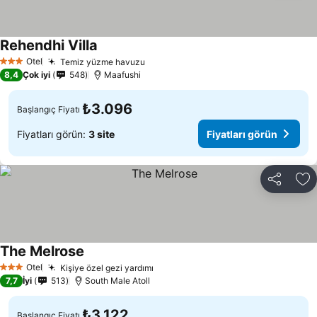
Rehendhi Villa
Fiyatları görün
Otel
Temiz yüzme havuzu
Fiyatları görün
3 Yıldız
8,4
Çok iyi
548
Maafushi
₺3.096
Başlangıç Fiyatı
Fiyatları görün:
3 site
Fiyatları görün
Paylaş
Fa
The Melrose
Fiyatları görün
Otel
Kişiye özel gezi yardımı
Fiyatları görün
3 Yıldız
7,7
İyi
513
South Male Atoll
₺3.122
Başlangıç Fiyatı