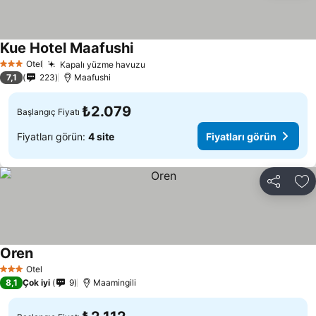
Kue Hotel Maafushi
Fiyatları görün
Otel
Kapalı yüzme havuzu
Fiyatları görün
3 Yıldız
7,1
223
Maafushi
₺2.079
Başlangıç Fiyatı
Fiyatları görün:
4 site
Fiyatları görün
Paylaş
Fa
Oren
Fiyatları görün
Otel
3 Yıldız
8,1
Çok iyi
9
Maamingili