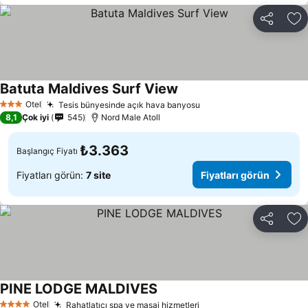
Paylaş
Fa
Batuta Maldives Surf View
Fiyatları görün
Otel
Tesis bünyesinde açık hava banyosu
Fiyatları görün
3 Yıldız
8,1
Çok iyi
545
Nord Male Atoll
₺3.363
Başlangıç Fiyatı
Fiyatları görün:
7 site
Fiyatları görün
Paylaş
Fa
PINE LODGE MALDIVES
Fiyatları görün
Otel
Rahatlatıcı spa ve masaj hizmetleri
Fiyatları görün