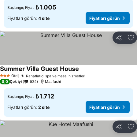
₺1.005
Başlangıç Fiyatı
Fiyatları görün:
4 site
Fiyatları görün
Paylaş
Fa
Summer Villa Guest House
Fiyatları görün
Otel
Rahatlatıcı spa ve masaj hizmetleri
Fiyatları görün
3 Yıldız
8,0
Çok iyi
524
Maafushi
₺1.712
Başlangıç Fiyatı
Fiyatları görün:
2 site
Fiyatları görün
Paylaş
Fa