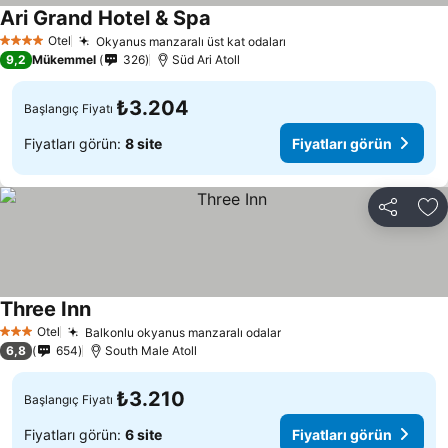
Ari Grand Hotel & Spa
Fiyatları görün
Otel
Okyanus manzaralı üst kat odaları
Fiyatları görün
4 Yıldız
9,2
Mükemmel
326
Süd Ari Atoll
₺3.204
Başlangıç Fiyatı
Fiyatları görün:
8 site
Fiyatları görün
Paylaş
Fa
Three Inn
Fiyatları görün
Otel
Balkonlu okyanus manzaralı odalar
Fiyatları görün
3 Yıldız
6,8
654
South Male Atoll
₺3.210
Başlangıç Fiyatı
Fiyatları görün:
6 site
Fiyatları görün