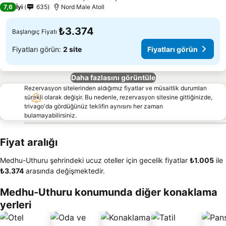
4 Yıldız
7,6
İyi
635
Nord Male Atoll
₺3.374
Başlangıç Fiyatı
Fiyatları görün:
2 site
Fiyatları görün
Daha fazlasını görüntüle
Rezervasyon sitelerinden aldığımız fiyatlar ve müsaitlik durumları
sürekli olarak değişir. Bu nedenle, rezervasyon sitesine gittiğinizde,
trivago'da gördüğünüz teklifin aynısını her zaman
bulamayabilirsiniz.
Fiyat aralığı
Medhu-Uthuru şehrindeki ucuz oteller için gecelik fiyatlar
‎₺1.005
ile
‎₺3.374
arasında değişmektedir.
Medhu-Uthuru konumunda diğer konaklama
yerleri