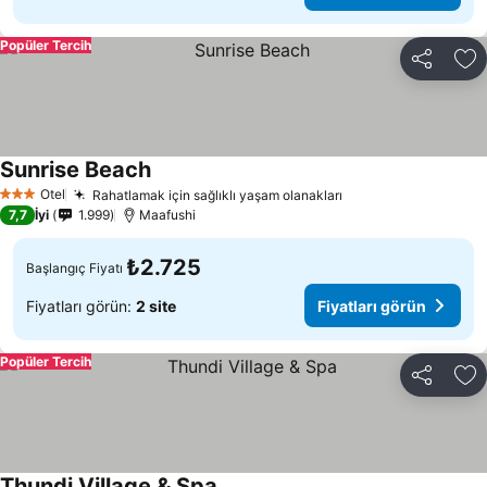
Popüler Tercih
Paylaş
Fa
Sunrise Beach
Fiyatları görün
Otel
Rahatlamak için sağlıklı yaşam olanakları
Fiyatları görün
3 Yıldız
7,7
İyi
1.999
Maafushi
₺2.725
Başlangıç Fiyatı
Fiyatları görün:
2 site
Fiyatları görün
Popüler Tercih
Paylaş
Fa
Thundi Village & Spa