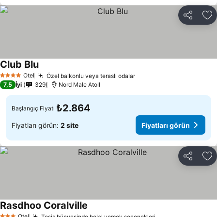
Paylaş
Fa
Club Blu
Fiyatları görün
Otel
Özel balkonlu veya teraslı odalar
Fiyatları görün
4 Yıldız
7,5
İyi
329
Nord Male Atoll
₺2.864
Başlangıç Fiyatı
Fiyatları görün:
2 site
Fiyatları görün
Paylaş
Fa
Rasdhoo Coralville
Fiyatları görün
Otel
Tesis bünyesinde helal yemek seçenekleri