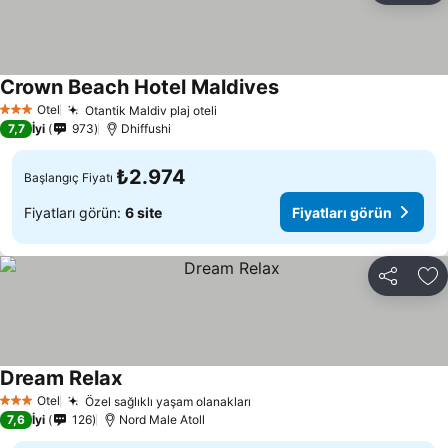
Crown Beach Hotel Maldives
Fiyatları görün
Otel
Otantik Maldiv plaj oteli
Fiyatları görün
3 Yıldız
7,7
İyi
973
Dhiffushi
₺2.974
Başlangıç Fiyatı
Fiyatları görün:
6 site
Fiyatları görün
Paylaş
Fa
Dream Relax
Fiyatları görün
Otel
Özel sağlıklı yaşam olanakları
Fiyatları görün
3 Yıldız
7,6
İyi
126
Nord Male Atoll