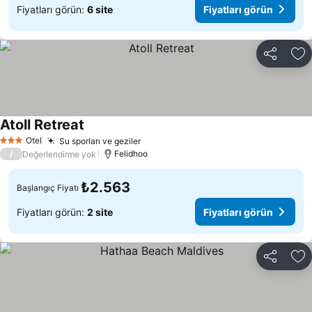
Fiyatları görün:
6 site
Fiyatları görün
Paylaş
Fa
Atoll Retreat
Fiyatları görün
Otel
Su sporları ve geziler
Fiyatları görün
3 Yıldız
/
Felidhoo
Değerlendirme yok
₺2.563
Başlangıç Fiyatı
Fiyatları görün:
2 site
Fiyatları görün
Paylaş
Fa