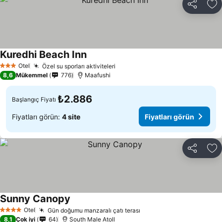
Paylaş
Fa
Kuredhi Beach Inn
Fiyatları görün
Otel
Özel su sporları aktiviteleri
Fiyatları görün
3 Yıldız
8,6
Mükemmel
776
Maafushi
₺2.886
Başlangıç Fiyatı
Fiyatları görün:
4 site
Fiyatları görün
Paylaş
Fa
Sunny Canopy
Fiyatları görün
Otel
Gün doğumu manzaralı çatı terası
Fiyatları görün
4 Yıldız
8,1
Çok iyi
64
South Male Atoll