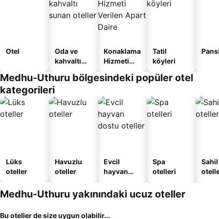
Otel
Oda ve
Konaklama
Tatil
Pans
kahvaltı
Hizmeti
köyleri
sunan
Verilen
Medhu-Uthuru bölgesindeki popüler otel
oteller
Apart
kategorileri
Daire
Lüks
Havuzlu
Evcil
Spa
Sahil
oteller
oteller
hayvan
otelleri
otelle
dostu
oteller
Medhu-Uthuru yakınındaki ucuz oteller
Bu oteller de size uygun olabilir...