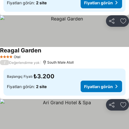
Fiyatları görün:
2 site
Fiyatları görün
Paylaş
Fa
Reagal Garden
Fiyatları görün
Otel
4 Yıldız
/
South Male Atoll
Değerlendirme yok
₺3.200
Başlangıç Fiyatı
Fiyatları görün:
2 site
Fiyatları görün
Paylaş
Fa