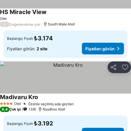
HS Miracle View
Fiyatları görün
Otel
/
South Male Atoll
Değerlendirme yok
₺3.174
Başlangıç Fiyatı
Fiyatları görün:
2 site
Fiyatları görün
Paylaş
Fa
Madivaru Kro
Fiyatları görün
Otel
Özenle seçilmiş ada gezileri
Fiyatları görün
4 Yıldız
8,4
Çok iyi
139
Rasdhoo Atoll
₺3.192
Başlangıç Fiyatı