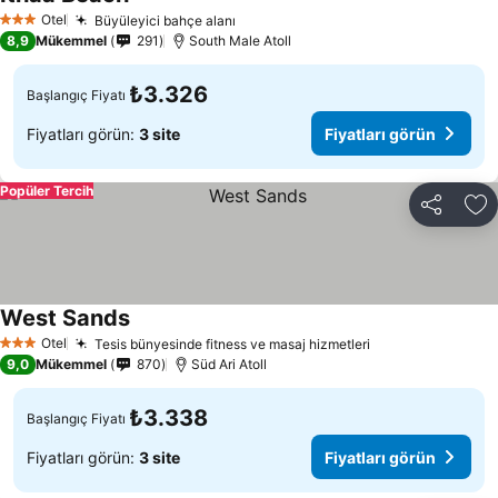
Fiyatları görün
Otel
Büyüleyici bahçe alanı
Fiyatları görün
3 Yıldız
8,9
Mükemmel
291
South Male Atoll
₺3.326
Başlangıç Fiyatı
Fiyatları görün:
3 site
Fiyatları görün
Popüler Tercih
Paylaş
Fa
West Sands
Fiyatları görün
Otel
Tesis bünyesinde fitness ve masaj hizmetleri
Fiyatları görün
3 Yıldız
9,0
Mükemmel
870
Süd Ari Atoll
₺3.338
Başlangıç Fiyatı
Fiyatları görün:
3 site
Fiyatları görün