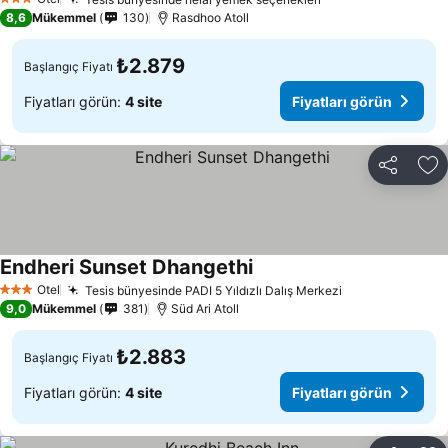
Fiyatları görün
3 Yıldız
8,6
Mükemmel
130
Rasdhoo Atoll
₺2.879
Başlangıç Fiyatı
Fiyatları görün:
4 site
Fiyatları görün
Paylaş
Fa
Endheri Sunset Dhangethi
Fiyatları görün
Otel
Tesis bünyesinde PADI 5 Yıldızlı Dalış Merkezi
Fiyatları görü
3 Yıldız
9,0
Mükemmel
381
Süd Ari Atoll
₺2.883
Başlangıç Fiyatı
Fiyatları görün:
4 site
Fiyatları görün