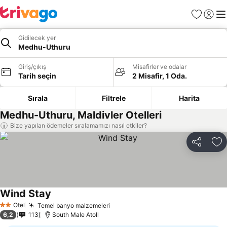
Favoriler
Giriş y
Me
Gidilecek yer
Medhu-Uthuru
Giriş/çıkış
Misafirler ve odalar
Tarih seçin
2 Misafir, 1 Oda.
Sırala
Filtrele
Harita
Medhu-Uthuru, Maldivler Otelleri
Bize yapılan ödemeler sıralamamızı nasıl etkiler?
Paylaş
Fa
Wind Stay
Fiyatları görün
Otel
Temel banyo malzemeleri
Fiyatları görün
2 Yıldız
6,2
113
South Male Atoll