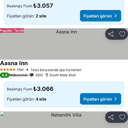
₺3.057
Başlangıç Fiyatı
Fiyatları görün:
2 site
Fiyatları görün
Popüler Tercih
Paylaş
Fa
Aasna Inn
Fiyatları görün
Otel
Tesis bünyesinde spa hizmetleri
Fiyatları görün
5 Yıldız
8,8
Mükemmel
383
South Male Atoll
₺3.066
Başlangıç Fiyatı
Fiyatları görün:
4 site
Fiyatları görün
Paylaş
Fa