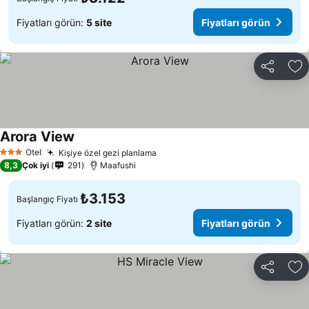
Fiyatları görün:
5 site
Fiyatları görün
Paylaş
Fa
Arora View
Fiyatları görün
Otel
Kişiye özel gezi planlama
Fiyatları görün
3 Yıldız
8,3
Çok iyi
291
Maafushi
₺3.153
Başlangıç Fiyatı
Fiyatları görün:
2 site
Fiyatları görün
Paylaş
Fa