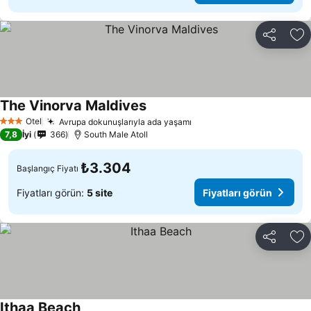
Paylaş
Fa
The Vinorva Maldives
Fiyatları görün
Otel
Avrupa dokunuşlarıyla ada yaşamı
Fiyatları görün
3 Yıldız
7,8
İyi
366
South Male Atoll
₺3.304
Başlangıç Fiyatı
Fiyatları görün:
5 site
Fiyatları görün
Paylaş
Fa
Ithaa Beach