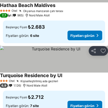
Hathaa Beach Maldives
Fiyatları görün
Otel
Okyanus manzaralı çatı terası
Fiyatları görün
4 Yıldız
7,7
İyi
965
Nord Male Atoll
₺2.683
Başlangıç Fiyatı
Fiyatları görün:
6 site
Fiyatları görün
Paylaş
Fa
Turquoise Residence by UI
Fiyatları görün
Otel
Kişiselleştirilmiş ada gezileri
Fiyatları görün
3 Yıldız
6,9
1.126
Nord Male Atoll
₺2.712
Başlangıç Fiyatı
Fiyatları görün:
7 site
Fiyatları görün