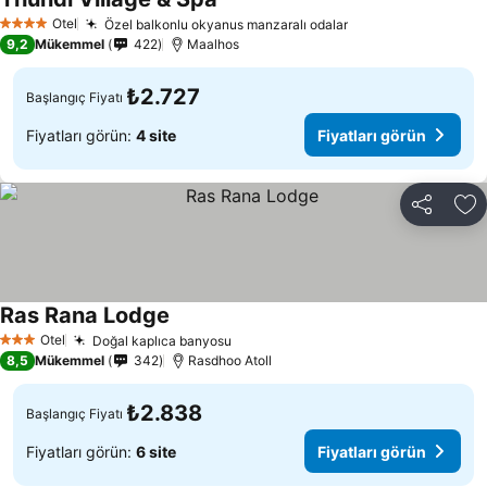
Fiyatları görün
Otel
Özel balkonlu okyanus manzaralı odalar
Fiyatları görün
4 Yıldız
9,2
Mükemmel
422
Maalhos
₺2.727
Başlangıç Fiyatı
Fiyatları görün:
4 site
Fiyatları görün
Paylaş
Fa
Ras Rana Lodge
Fiyatları görün
Otel
Doğal kaplıca banyosu
Fiyatları görün
3 Yıldız
8,5
Mükemmel
342
Rasdhoo Atoll
₺2.838
Başlangıç Fiyatı
Fiyatları görün:
6 site
Fiyatları görün