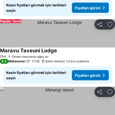
Kesin fiyatları görmek için tarihleri
Fiyatları görün
seçin
Popüler Tercih
Paylaş
Fa
Maravu Taveuni Lodge
Fiyatları görün
Otel
Orman manzaralı ağaç ev
Fiyatları görün
8,5
Mükemmel
1.176
Şehir merkezi 1.5 km uzaklıkta
Kesin fiyatları görmek için tarihleri
Fiyatları görün
seçin
Paylaş
Fa