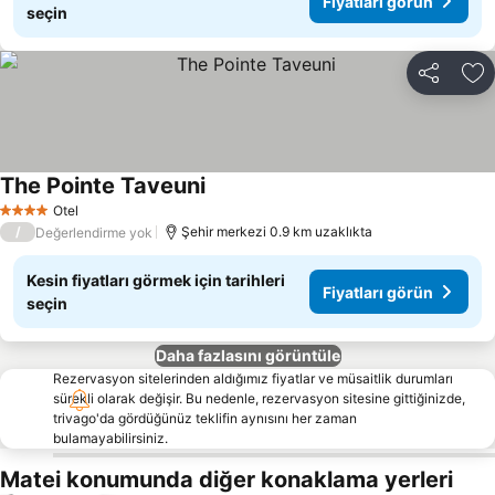
Fiyatları görün
seçin
Paylaş
Fa
The Pointe Taveuni
Fiyatları görün
Otel
4 Yıldız
/
Şehir merkezi 0.9 km uzaklıkta
Değerlendirme yok
Kesin fiyatları görmek için tarihleri
Fiyatları görün
seçin
Daha fazlasını görüntüle
Rezervasyon sitelerinden aldığımız fiyatlar ve müsaitlik durumları
sürekli olarak değişir. Bu nedenle, rezervasyon sitesine gittiğinizde,
trivago'da gördüğünüz teklifin aynısını her zaman
bulamayabilirsiniz.
Matei konumunda diğer konaklama yerleri