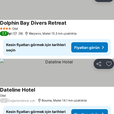
Dolphin Bay Divers Retreat
Fiyatları görün
Otel
4 Yıldız
7,7
İyi
28
Waiyevo, Matei 15.3 km uzaklıkta
Kesin fiyatları görmek için tarihleri
Fiyatları görün
seçin
Paylaş
Fa
Dateline Hotel
Fiyatları görün
Otel
/
Bouma, Matei 14.1 km uzaklıkta
Değerlendirme yok
Kesin fiyatları görmek için tarihleri