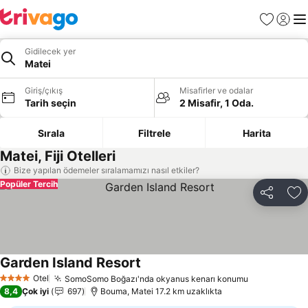
Favoriler
Giriş y
Me
Gidilecek yer
Matei
Giriş/çıkış
Misafirler ve odalar
Tarih seçin
2 Misafir, 1 Oda.
Sırala
Filtrele
Harita
Matei, Fiji Otelleri
Bize yapılan ödemeler sıralamamızı nasıl etkiler?
Popüler Tercih
Paylaş
Fa
Garden Island Resort
Fiyatları görün
Otel
SomoSomo Boğazı'nda okyanus kenarı konumu
Fiyatları gö
4 Yıldız
8,4
Çok iyi
697
Bouma, Matei 17.2 km uzaklıkta