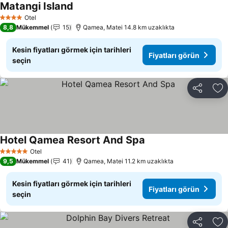
Matangi Island
Fiyatları görün
Otel
4 Yıldız
8,8
Mükemmel
15
Qamea, Matei 14.8 km uzaklıkta
Kesin fiyatları görmek için tarihleri
Fiyatları görün
seçin
Paylaş
Fa
Hotel Qamea Resort And Spa
Fiyatları görün
Otel
5 Yıldız
9,5
Mükemmel
41
Qamea, Matei 11.2 km uzaklıkta
Kesin fiyatları görmek için tarihleri
Fiyatları görün
seçin
Paylaş
Fa