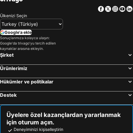
Facebook
Twitter
Insta
Yo
Ülkenizi Seçin
Google'a ekle
Sonuçlarımıza kolayca ulaşın:
Google'da trivago'yu tercih edilen
kaynaklar arasına ekleyin.
Şirket
Ürünlerimiz
Hükümler ve politikalar
Destek
Üyelere özel kazançlardan yararlanmak
için oturum açın.
Deneyiminizi kişiselleştirin