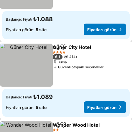
₺1.088
Başlangıç Fiyatı
Fiyatları görün:
5 site
Fiyatları görün
Güner City Hotel
Paylaş
Favorilerime ekle
Fiyatları 
4 Yıldız
6,1
414
Bursa
Güvenli otopark seçenekleri
Fiyatları gör
₺1.089
Başlangıç Fiyatı
Fiyatları görün:
5 site
Fiyatları görün
Wonder Wood Hotel
Paylaş
Favorilerime ekle
Fiyatl