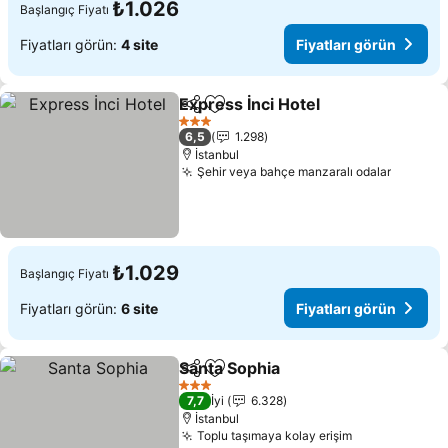
₺1.026
Başlangıç Fiyatı
Fiyatları görün:
4 site
Fiyatları görün
Express İnci Hotel
Paylaş
Favorilerime ekle
Fiyatlar
3 Yıldız
6,5
1.298
İstanbul
Şehir veya bahçe manzaralı odalar
Fiyatla
₺1.029
Başlangıç Fiyatı
Fiyatları görün:
6 site
Fiyatları görün
Santa Sophia
Paylaş
Favorilerime ekle
Fiyatları görü
3 Yıldız
7,7
İyi
6.328
İstanbul
Toplu taşımaya kolay erişim
Fiyatları gör