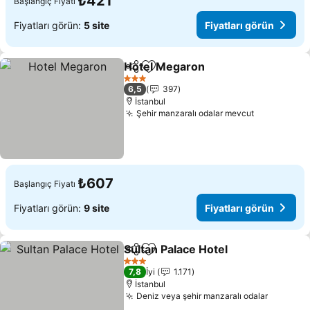
₺421
Başlangıç Fiyatı
Fiyatları görün:
5 site
Fiyatları görün
Hotel Megaron
Paylaş
Favorilerime ekle
Fiyatları gö
3 Yıldız
6,5
397
İstanbul
Şehir manzaralı odalar mevcut
Fiyatları g
₺607
Başlangıç Fiyatı
Fiyatları görün:
9 site
Fiyatları görün
Sultan Palace Hotel
Paylaş
Favorilerime ekle
Fiyatla
3 Yıldız
7,8
İyi
1.171
İstanbul
Deniz veya şehir manzaralı odalar
Fiyatlar