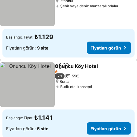
İstanbul
Şehir veya deniz manzaralı odalar
Fiyatlar
₺1.129
Başlangıç Fiyatı
Fiyatları görün:
9 site
Fiyatları görün
Onuncu Köy Hotel
Paylaş
Favorilerime ekle
Fiyatlar
1 Yıldız
7,1
556
Bursa
Butik otel konsepti
Fiyatları görün
₺1.141
Başlangıç Fiyatı
Fiyatları görün:
5 site
Fiyatları görün