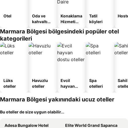
Otel
Oda ve
Konaklama
Tatil
Host
kahvaltı
Hizmeti
köyleri
sunan
Verilen
Marmara Bölgesi bölgesindeki popüler otel
oteller
Apart
kategorileri
Daire
Lüks
Havuzlu
Evcil
Spa
Sahil
oteller
oteller
hayvan
otelleri
otelle
dostu
oteller
Marmara Bölgesi yakınındaki ucuz oteller
Bu oteller de size uygun olabilir...
Adesa Bungalow Hotel
Elite World Grand Sapanca