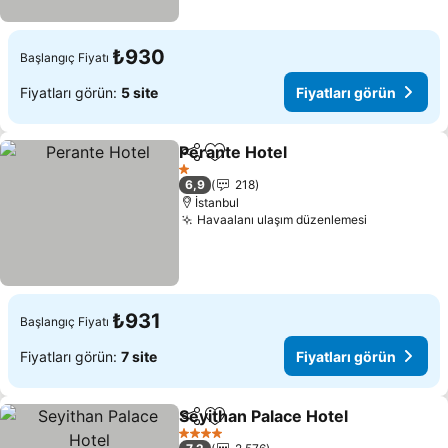
₺930
Başlangıç Fiyatı
Fiyatları görün:
5 site
Fiyatları görün
Perante Hotel
Paylaş
Favorilerime ekle
Fiyatları gör
1 Yıldız
6,9
218
İstanbul
Havaalanı ulaşım düzenlemesi
Fiyatları g
₺931
Başlangıç Fiyatı
Fiyatları görün:
7 site
Fiyatları görün
Seyithan Palace Hotel
Paylaş
Favorilerime ekle
Fiyat
4 Yıldız