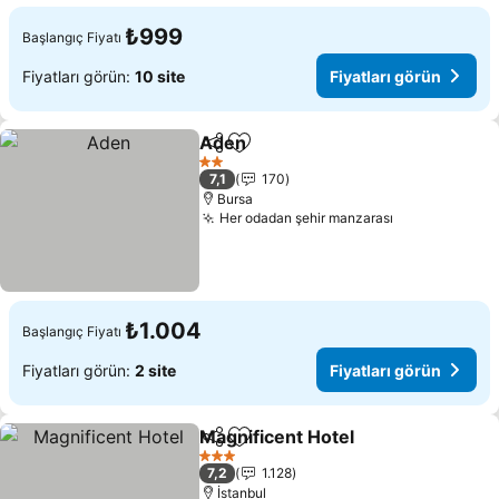
₺999
Başlangıç Fiyatı
Fiyatları görün:
10 site
Fiyatları görün
Aden
Paylaş
Favorilerime ekle
Fiyatları görün
2 Yıldız
7,1
170
Bursa
Her odadan şehir manzarası
Fiyatları gör
₺1.004
Başlangıç Fiyatı
Fiyatları görün:
2 site
Fiyatları görün
Magnificent Hotel
Paylaş
Favorilerime ekle
Fiyatları
3 Yıldız
7,2
1.128
İstanbul