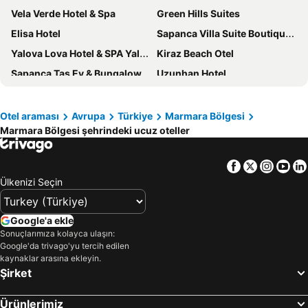
Vela Verde Hotel & Spa
Green Hills Suites
Elisa Hotel
Sapanca Villa Suite Boutique Hotel
Yalova Lova Hotel & SPA Yalova
Kiraz Beach Otel
Sapanca Taş Ev & Bungalow
Uzunhan Hotel
Camlik 87 Hotel Ayvalik
Hilton Istanbul Kozyatagi
Parmos Otel
Kolin Hotel Spa & Convention Center
Otel araması
Avrupa
Türkiye
Marmara Bölgesi
Marmara Bölgesi şehrindeki ucuz oteller
Ramada Encore by Wyndham Istanbul Bayrampasa
Buyuk Berk Otel
Mola Istanbul
Ramada by Wyndham Istanbul Golden Horn
Facebook
Twitter
Insta
Yo
Rawda Resort Hotel Altinoluk
Black Bird Thermal Hotel & Spa
Ülkenizi Seçin
D - Resort Ayvalık
Nefes Dağyenice Doğada
Dedeman Istanbul
Grand Temizel
Google'a ekle
Ramada Resort by Wyndham Sapanca Thermal
NG Enjoy
Sonuçlarımıza kolayca ulaşın:
Google'da trivago'yu tercih edilen
Adrina Termal Health & SPA Hotel
Park Inn by Radisson Yalova City Center
kaynaklar arasına ekleyin.
Şirket
Park Dedeman Bostanci Hotel
Ayvalik Cinar Hotel
Ramada Plaza By Wyndham Silivri
Grand Paradise Resort Sapanca
Ürünlerimiz