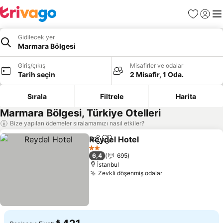
Favoriler
Giriş y
Me
Gidilecek yer
Marmara Bölgesi
Giriş/çıkış
Misafirler ve odalar
Tarih seçin
2 Misafir, 1 Oda.
Sırala
Filtrele
Harita
Marmara Bölgesi, Türkiye Otelleri
Bize yapılan ödemeler sıralamamızı nasıl etkiler?
Reydel Hotel
Paylaş
Favorilerime ekle
Fiyatları görü
2 Yıldız
6,4
695
İstanbul
Zevkli döşenmiş odalar
Fiyatları görün