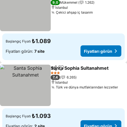
2 Yıldız
9,0
Mükemmel
1.262
İstanbul
Çekici ahşap iç tasarım
Fiyatları görün
₺1.089
Başlangıç Fiyatı
Fiyatları görün:
7 site
Fiyatları görün
Santa Sophia Sultanahmet
Paylaş
Favorilerime ekle
3 Yıldız
7,4
6.265
İstanbul
Türk ve dünya mutfaklarından lezzetler
Fiya
₺1.093
Başlangıç Fiyatı
Fiyatları görün:
2 site
Fiyatları görün