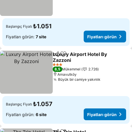
₺1.051
Başlangıç Fiyatı
Fiyatları görün:
7 site
Fiyatları görün
Luxury Airport Hotel By
Paylaş
Favorilerime ekle
Zazzoni
Fiyatları görün
3 Yıldız
8,5
Mükemmel
2.726
Arnavutköy
Büyük bir camiye yakınlık
Fiyatları görü
₺1.057
Başlangıç Fiyatı
Fiyatları görün:
6 site
Fiyatları görün