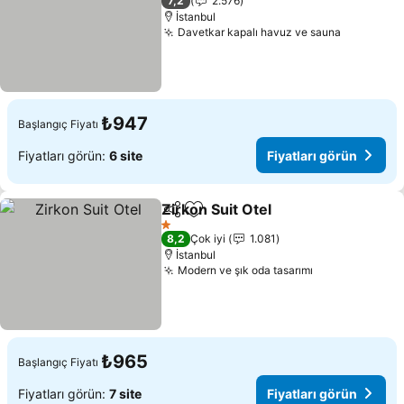
7,2
2.576
İstanbul
Davetkar kapalı havuz ve sauna
Fiyatları
₺947
Başlangıç Fiyatı
Fiyatları görün:
6 site
Fiyatları görün
Zirkon Suit Otel
Paylaş
Favorilerime ekle
Fiyatları g
1 Yıldız
8,2
Çok iyi
1.081
İstanbul
Modern ve şık oda tasarımı
Fiyatları görü
₺965
Başlangıç Fiyatı
Fiyatları görün:
7 site
Fiyatları görün