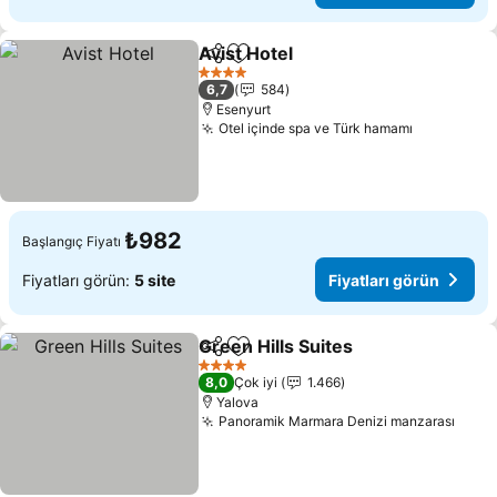
Avist Hotel
Paylaş
Favorilerime ekle
Fiyatları görün
4 Yıldız
6,7
584
Esenyurt
Otel içinde spa ve Türk hamamı
Fiyatları 
₺982
Başlangıç Fiyatı
Fiyatları görün:
5 site
Fiyatları görün
Green Hills Suites
Paylaş
Favorilerime ekle
Fiyatları
4 Yıldız
8,0
Çok iyi
1.466
Yalova
Panoramik Marmara Denizi manzarası
Fiyat