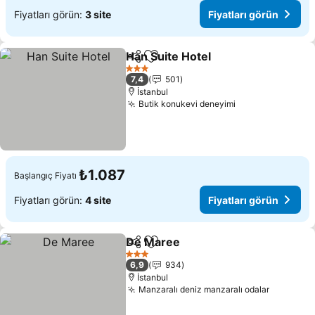
Fiyatları görün:
3 site
Fiyatları görün
Han Suite Hotel
Paylaş
Favorilerime ekle
Fiyatları g
3 Yıldız
7,4
501
İstanbul
Butik konukevi deneyimi
Fiyatları görün
₺1.087
Başlangıç Fiyatı
Fiyatları görün:
4 site
Fiyatları görün
De Maree
Paylaş
Favorilerime ekle
Fiyatları görün
3 Yıldız
6,9
934
İstanbul
Manzaralı deniz manzaralı odalar
Fiyatları