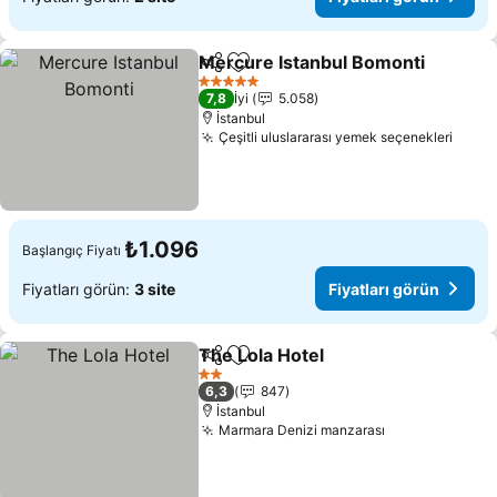
Mercure Istanbul Bomonti
Paylaş
Favorilerime ekle
5 Yıldız
7,8
İyi
5.058
İstanbul
Çeşitli uluslararası yemek seçenekleri
Fiyat
₺1.096
Başlangıç Fiyatı
Fiyatları görün:
3 site
Fiyatları görün
The Lola Hotel
Paylaş
Favorilerime ekle
Fiyatları gö
2 Yıldız
6,3
847
İstanbul
Marmara Denizi manzarası
Fiyatları görü