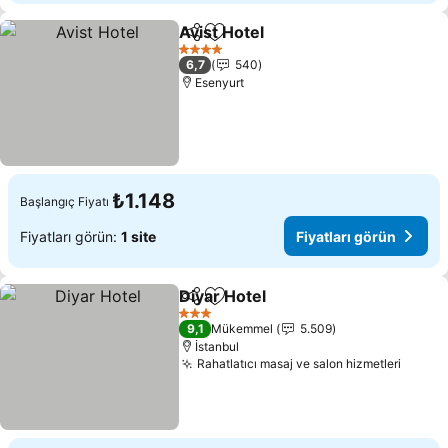
Avist Hotel
Paylaş
Favorilerime ekle
Fiyatları görün
4 Yıldız
6,7
540
Esenyurt
₺1.148
Başlangıç Fiyatı
Fiyatları görün:
1 site
Fiyatları görün
Diyar Hotel
Paylaş
Favorilerime ekle
Fiyatları görün
3 Yıldız
9,1
Mükemmel
5.509
İstanbul
Rahatlatıcı masaj ve salon hizmetleri
Fiyatl