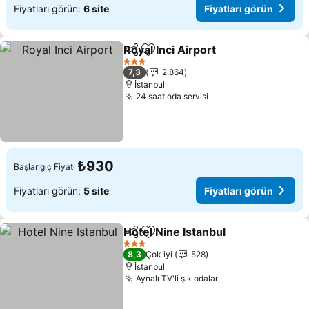
Fiyatları görün:
6 site
Fiyatları görün
Royal Inci Airport
Paylaş
Favorilerime ekle
Fiyatları
3 Yıldız
7,3
2.864
İstanbul
24 saat oda servisi
Fiyatları görün
₺930
Başlangıç Fiyatı
Fiyatları görün:
5 site
Fiyatları görün
Hotel Nine Istanbul
Paylaş
Favorilerime ekle
Fiyatla
3 Yıldız
8,3
Çok iyi
528
İstanbul
Aynalı TV'li şık odalar
Fiyatları görün