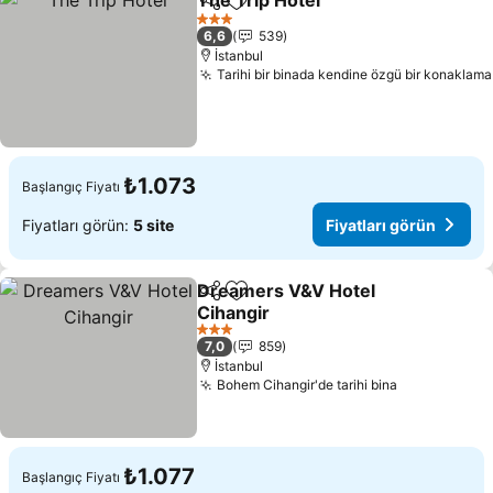
The Trip Hotel
Paylaş
Favorilerime ekle
Fiyatları gö
3 Yıldız
6,6
539
İstanbul
Tarihi bir binada kendine özgü bir konaklama
₺1.073
Başlangıç Fiyatı
Fiyatları görün:
5 site
Fiyatları görün
Dreamers V&V Hotel
Paylaş
Favorilerime ekle
Cihangir
Fiyatları görün
3 Yıldız
7,0
859
İstanbul
Bohem Cihangir'de tarihi bina
Fiyatları gö
₺1.077
Başlangıç Fiyatı