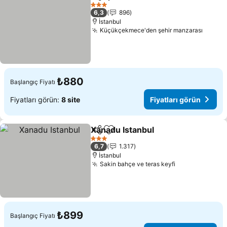
Paylaş
Favorilerime ekle
Fiyatları gör
3 Yıldız
6,3
896
İstanbul
Küçükçekmece'den şehir manzarası
Fiyatl
₺880
Başlangıç Fiyatı
Fiyatları görün:
8 site
Fiyatları görün
Xanadu Istanbul
Paylaş
Favorilerime ekle
Fiyatları g
3 Yıldız
6,7
1.317
İstanbul
Sakin bahçe ve teras keyfi
Fiyatları görü
₺899
Başlangıç Fiyatı