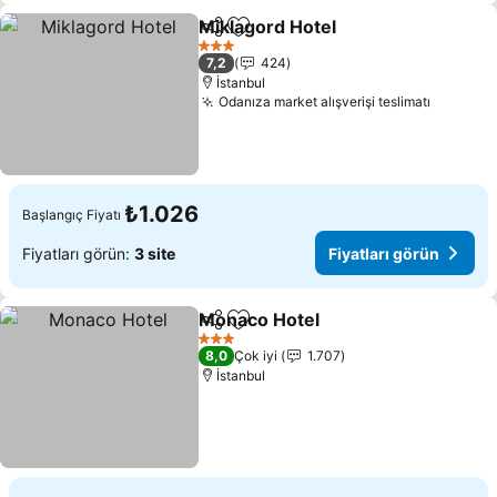
Miklagord Hotel
Paylaş
Favorilerime ekle
Fiyatları g
3 Yıldız
7,2
424
İstanbul
Odanıza market alışverişi teslimatı
Fiyatlar
₺1.026
Başlangıç Fiyatı
Fiyatları görün:
3 site
Fiyatları görün
Monaco Hotel
Paylaş
Favorilerime ekle
Fiyatları gör
3 Yıldız
8,0
Çok iyi
1.707
İstanbul