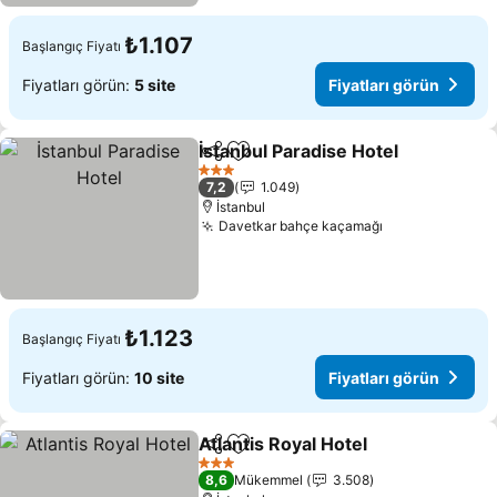
₺1.107
Başlangıç Fiyatı
Fiyatları görün:
5 site
Fiyatları görün
İstanbul Paradise Hotel
Paylaş
Favorilerime ekle
Fiy
3 Yıldız
7,2
1.049
İstanbul
Davetkar bahçe kaçamağı
Fiyatları görü
₺1.123
Başlangıç Fiyatı
Fiyatları görün:
10 site
Fiyatları görün
Atlantis Royal Hotel
Paylaş
Favorilerime ekle
Fiyatla
3 Yıldız
8,6
Mükemmel
3.508