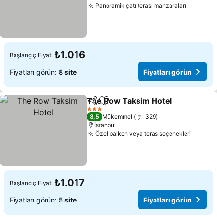
Panoramik çatı terası manzaraları
Fiyatlar
₺1.016
Başlangıç Fiyatı
Fiyatları görün:
8 site
Fiyatları görün
The Row Taksim Hotel
Paylaş
Favorilerime ekle
Fiya
3 Yıldız
8,5
Mükemmel
329
İstanbul
Özel balkon veya teras seçenekleri
Fiyatla
₺1.017
Başlangıç Fiyatı
Fiyatları görün:
5 site
Fiyatları görün