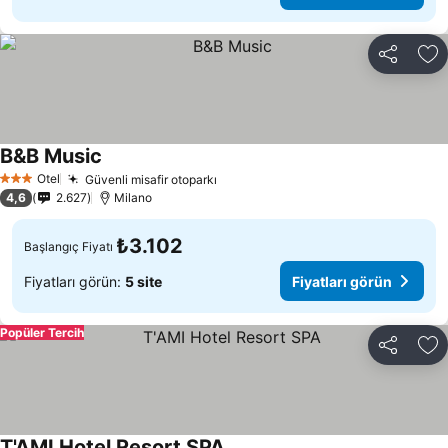
Paylaş
Fa
B&B Music
Otel
Güvenli misafir otoparkı
3 Yıldız
4,6
2.627
Milano
₺3.102
Başlangıç Fiyatı
Fiyatları görün:
5 site
Fiyatları görün
Popüler Tercih
Paylaş
Fa
T'AMI Hotel Resort SPA