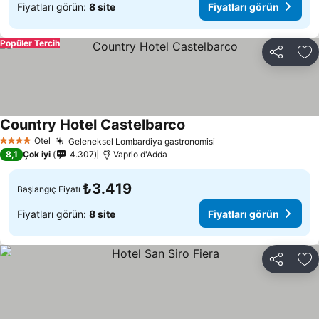
Fiyatları görün:
8 site
Fiyatları görün
Popüler Tercih
Paylaş
Fa
Country Hotel Castelbarco
Otel
Geleneksel Lombardiya gastronomisi
4 Yıldız
8,1
Çok iyi
4.307
Vaprio d'Adda
₺3.419
Başlangıç Fiyatı
Fiyatları görün:
8 site
Fiyatları görün
Paylaş
Fa