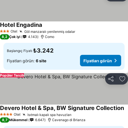
Hotel Engadina
Otel
Göl manzaralı yenilenmiş odalar
3 Yıldız
8,2
Çok iyi
4.143
Como
₺3.242
Başlangıç Fiyatı
Fiyatları görün:
6 site
Fiyatları görün
Popüler Tercih
Paylaş
Fa
Devero Hotel & Spa, BW Signature Collection
Otel
Isıtmalı kapalı spa havuzları
4 Yıldız
8,7
Mükemmel
6.647
Cavenago di Brianza