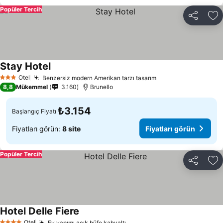
Popüler Tercih
Paylaş
Fa
Stay Hotel
Otel
Benzersiz modern Amerikan tarzı tasarım
3 Yıldız
8,8
Mükemmel
3.160
Brunello
₺3.154
Başlangıç Fiyatı
Fiyatları görün:
8 site
Fiyatları görün
Popüler Tercih
Paylaş
Fa
Hotel Delle Fiere
Otel
Ev yapımı açık büfe kahvaltı