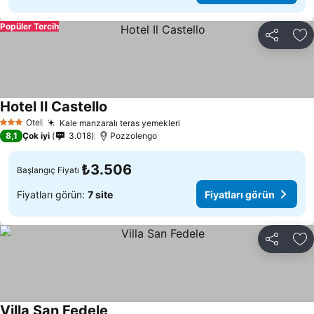
Popüler Tercih
Paylaş
Fa
Hotel Il Castello
Otel
Kale manzaralı teras yemekleri
3 Yıldız
8,1
Çok iyi
3.018
Pozzolengo
₺3.506
Başlangıç Fiyatı
Fiyatları görün:
7 site
Fiyatları görün
Paylaş
Fa
Villa San Fedele