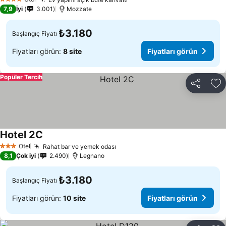
4 Yıldız
7,9
İyi
3.001
Mozzate
₺3.180
Başlangıç Fiyatı
Fiyatları görün:
8 site
Fiyatları görün
Popüler Tercih
Paylaş
Fa
Hotel 2C
Otel
Rahat bar ve yemek odası
3 Yıldız
8,1
Çok iyi
2.490
Legnano
₺3.180
Başlangıç Fiyatı
Fiyatları görün:
10 site
Fiyatları görün