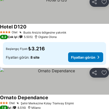
Paylaş
Fa
Hotel D120
Otel
Busto Arsizio bölgesine yakınlık
4 Yıldız
8,2
Çok iyi
5.505
Olgiate Olona
₺3.216
Başlangıç Fiyatı
Fiyatları görün:
8 site
Fiyatları görün
Paylaş
Fa
Ornato Dependance
Otel
Şehir Merkezine Kolay Tramvay Erişimi
3 Yıldız
7,8
İyi
8.516
Milano