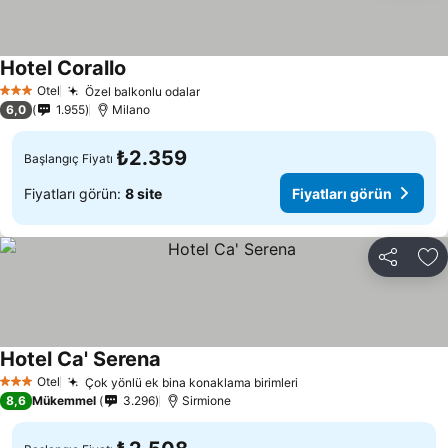
Hotel Corallo
Otel
Özel balkonlu odalar
3 Yıldız
6,0
1.955
Milano
₺2.359
Başlangıç Fiyatı
Fiyatları görün:
8 site
Fiyatları görün
Paylaş
Fa
Hotel Ca' Serena
Otel
Çok yönlü ek bina konaklama birimleri
3 Yıldız
8,6
Mükemmel
3.296
Sirmione