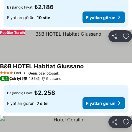
₺2.186
Başlangıç Fiyatı
Fiyatları görün:
10 site
Fiyatları görün
Popüler Tercih
Paylaş
Fa
B&B HOTEL Habitat Giussano
Otel
Geniş özel otopark
4 Yıldız
8,4
Çok iyi
1.354
Giussano
₺2.258
Başlangıç Fiyatı
Fiyatları görün:
7 site
Fiyatları görün
Paylaş
Fa