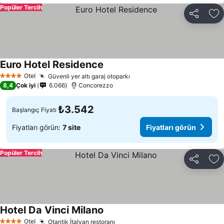
Popüler Tercih
Paylaş
Fa
Euro Hotel Residence
Otel
Güvenli yer altı garaj otoparkı
4 Yıldız
8,4
Çok iyi
6.066
Concorezzo
₺3.542
Başlangıç Fiyatı
Fiyatları görün:
7 site
Fiyatları görün
Popüler Tercih
Paylaş
Fa
Hotel Da Vinci Milano
Otel
Otantik İtalyan restoranı