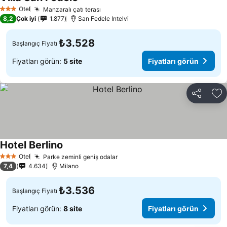
Otel
Manzaralı çatı terası
3 Yıldız
8,2
Çok iyi
1.877
San Fedele Intelvi
₺3.528
Başlangıç Fiyatı
Fiyatları görün:
5 site
Fiyatları görün
Paylaş
Fa
Hotel Berlino
Otel
Parke zeminli geniş odalar
3 Yıldız
7,4
4.634
Milano
₺3.536
Başlangıç Fiyatı
Fiyatları görün:
8 site
Fiyatları görün