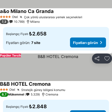
a&o Milano Ca Granda
Otel
Çok yönlü uluslararası yemek seçenekleri
4 Yıldız
7,3
10.789
Milano
₺2.658
Başlangıç Fiyatı
Fiyatları görün:
7 site
Fiyatları görün
Popüler Tercih
Paylaş
Fa
B&B HOTEL Cremona
Otel
Stratejik güney bölgesi konumu
3 Yıldız
8,7
Mükemmel
5.329
Cremona
₺2.848
Başlangıç Fiyatı