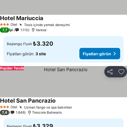
Hotel Mariuccia
Otel
Tesis içinde yemek deneyimi
3 Yıldız
7,7
İyi
1.110
Varese
₺3.320
Başlangıç Fiyatı
Fiyatları görün:
3 site
Fiyatları görün
Popüler Tercih
Paylaş
Fa
Hotel San Pancrazio
Otel
Uzman fango ve spa bakımları
3 Yıldız
7,4
1.846
Trescore Balneario
₺3.329
Başlangıç Fiyatı