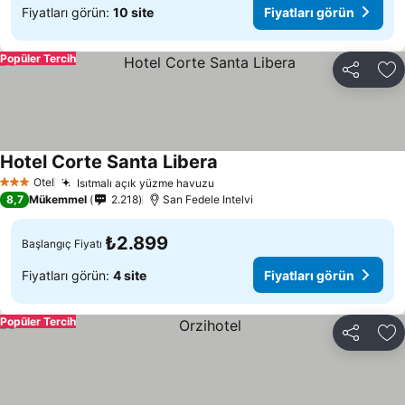
Fiyatları görün:
10 site
Fiyatları görün
Popüler Tercih
Paylaş
Fa
Hotel Corte Santa Libera
Otel
Isıtmalı açık yüzme havuzu
3 Yıldız
8,7
Mükemmel
2.218
San Fedele Intelvi
₺2.899
Başlangıç Fiyatı
Fiyatları görün:
4 site
Fiyatları görün
Popüler Tercih
Paylaş
Fa