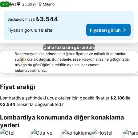
4 Yıldız
7,7
İyi
23.509
Milano
₺3.544
Başlangıç Fiyatı
Fiyatları görün:
10 site
Fiyatları görün
Daha fazlasını görüntüle
Rezervasyon sitelerinden aldığımız fiyatlar ve müsaitlik durumları
sürekli olarak değişir. Bu nedenle, rezervasyon sitesine gittiğinizde,
trivago'da gördüğünüz teklifin aynısını her zaman
bulamayabilirsiniz.
Fiyat aralığı
Lombardiya şehrindeki ucuz oteller için gecelik fiyatlar
‎₺2.186
ile
‎₺3.544
arasında değişmektedir.
Lombardiya konumunda diğer konaklama
yerleri