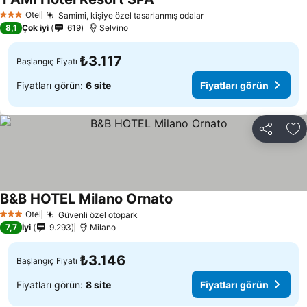
Otel
Samimi, kişiye özel tasarlanmış odalar
3 Yıldız
8,1
Çok iyi
619
Selvino
₺3.117
Başlangıç Fiyatı
Fiyatları görün:
6 site
Fiyatları görün
Paylaş
Fa
B&B HOTEL Milano Ornato
Otel
Güvenli özel otopark
3 Yıldız
7,7
İyi
9.293
Milano
₺3.146
Başlangıç Fiyatı
Fiyatları görün:
8 site
Fiyatları görün