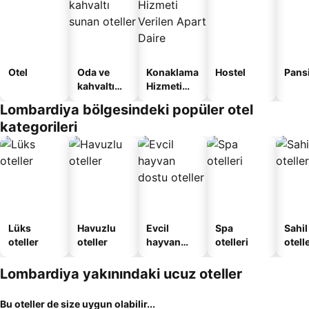
Otel
Oda ve
Konaklama
Hostel
Pans
kahvaltı
Hizmeti
sunan
Verilen
Lombardiya bölgesindeki popüler otel
oteller
Apart
kategorileri
Daire
Lüks
Havuzlu
Evcil
Spa
Sahil
oteller
oteller
hayvan
otelleri
otelle
dostu
oteller
Lombardiya yakınındaki ucuz oteller
Bu oteller de size uygun olabilir...