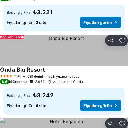
₺3.221
Başlangıç Fiyatı
Fiyatları görün:
2 site
Fiyatları görün
Popüler Tercih
Paylaş
Fa
Onda Blu Resort
Otel
Çift derinlikli açık yüzme havuzu
4 Yıldız
8,6
Mükemmel
2.024
Manerba del Garda
₺3.242
Başlangıç Fiyatı
Fiyatları görün:
6 site
Fiyatları görün
Paylaş
Fa