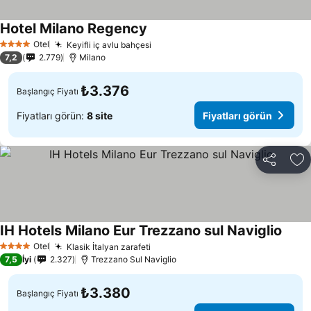
Hotel Milano Regency
Otel
Keyifli iç avlu bahçesi
4 Yıldız
7,2
2.779
Milano
₺3.376
Başlangıç Fiyatı
Fiyatları görün:
8 site
Fiyatları görün
Paylaş
Fa
IH Hotels Milano Eur Trezzano sul Naviglio
Otel
Klasik İtalyan zarafeti
4 Yıldız
7,5
İyi
2.327
Trezzano Sul Naviglio
₺3.380
Başlangıç Fiyatı