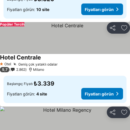
Fiyatları görün:
10 site
Fiyatları görün
Popüler Tercih
Paylaş
Fa
Hotel Centrale
Otel
Geniş çok yataklı odalar
1 Yıldız
5,7
2.862
Milano
₺3.339
Başlangıç Fiyatı
Fiyatları görün:
4 site
Fiyatları görün
Paylaş
Fa