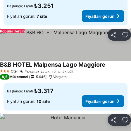
₺3.251
Başlangıç Fiyatı
Fiyatları görün:
7 site
Fiyatları görün
Popüler Tercih
Paylaş
Fa
B&B HOTEL Malpensa Lago Maggiore
Otel
Yuvarlak yataklı romantik süit
3 Yıldız
8,5
Mükemmel
5.645
Vergiate
₺3.317
Başlangıç Fiyatı
Fiyatları görün:
10 site
Fiyatları görün
Paylaş
Fa