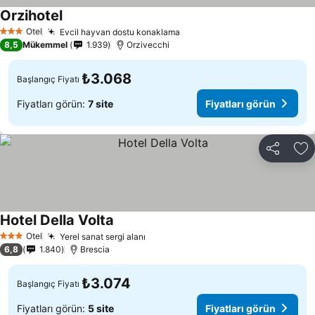
Orzihotel
Otel
Evcil hayvan dostu konaklama
3 Yıldız
8,5
Mükemmel
1.939
Orzivecchi
₺3.068
Başlangıç Fiyatı
Fiyatları görün:
7 site
Fiyatları görün
Paylaş
Fa
Hotel Della Volta
Otel
Yerel sanat sergi alanı
3 Yıldız
6,8
1.840
Brescia
₺3.074
Başlangıç Fiyatı
Fiyatları görün:
5 site
Fiyatları görün