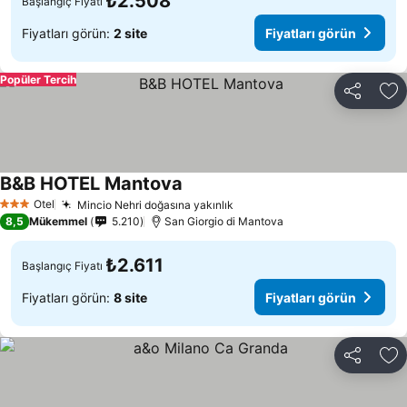
₺2.508
Başlangıç Fiyatı
Fiyatları görün:
2 site
Fiyatları görün
Popüler Tercih
Paylaş
Fa
B&B HOTEL Mantova
Otel
Mincio Nehri doğasına yakınlık
3 Yıldız
8,5
Mükemmel
5.210
San Giorgio di Mantova
₺2.611
Başlangıç Fiyatı
Fiyatları görün:
8 site
Fiyatları görün
Paylaş
Fa