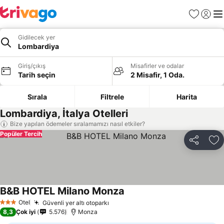
Favoriler
Giriş y
Me
Gidilecek yer
Lombardiya
Giriş/çıkış
Misafirler ve odalar
Tarih seçin
2 Misafir, 1 Oda.
Sırala
Filtrele
Harita
Lombardiya, İtalya Otelleri
Bize yapılan ödemeler sıralamamızı nasıl etkiler?
Popüler Tercih
Paylaş
Fa
B&B HOTEL Milano Monza
Otel
Güvenli yer altı otoparkı
3 Yıldız
8,3
Çok iyi
5.576
Monza