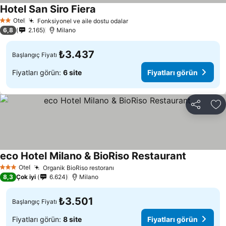
Hotel San Siro Fiera
Otel
Fonksiyonel ve aile dostu odalar
2 Yıldız
6,8
2.165
Milano
₺3.437
Başlangıç Fiyatı
Fiyatları görün:
6 site
Fiyatları görün
Paylaş
Fa
eco Hotel Milano & BioRiso Restaurant
Otel
Organik BioRiso restoranı
3 Yıldız
8,3
Çok iyi
6.624
Milano
₺3.501
Başlangıç Fiyatı
Fiyatları görün:
8 site
Fiyatları görün