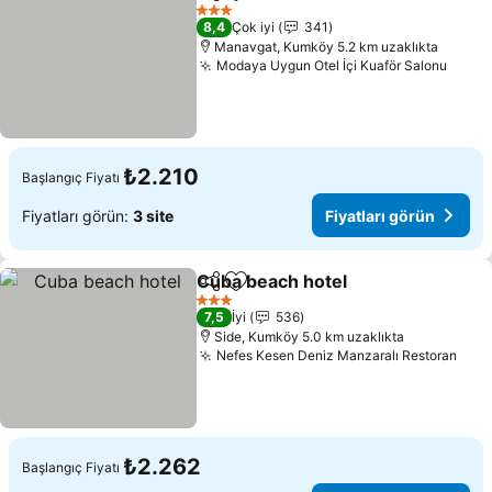
Paylaş
Favorilerime ekle
Fiyatları görü
3 Yıldız
8,4
Çok iyi
341
Manavgat, Kumköy 5.2 km uzaklıkta
Modaya Uygun Otel İçi Kuaför Salonu
Fiyat
₺2.210
Başlangıç Fiyatı
Fiyatları görün:
3 site
Fiyatları görün
Cuba beach hotel
Paylaş
Favorilerime ekle
Fiyatları
3 Yıldız
7,5
İyi
536
Side, Kumköy 5.0 km uzaklıkta
Nefes Kesen Deniz Manzaralı Restoran
Fiya
₺2.262
Başlangıç Fiyatı