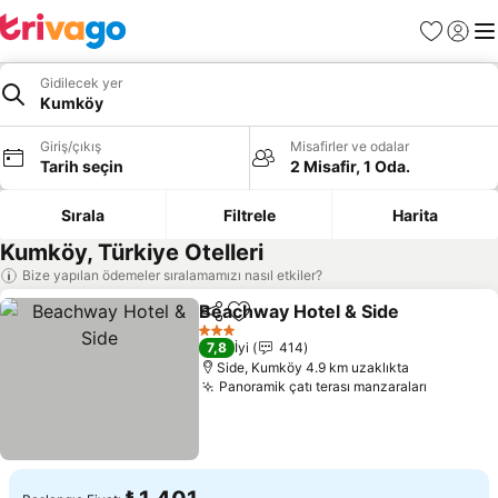
Favoriler
Giriş y
Me
Gidilecek yer
Kumköy
Giriş/çıkış
Misafirler ve odalar
Tarih seçin
2 Misafir, 1 Oda.
Sırala
Filtrele
Harita
Kumköy, Türkiye Otelleri
Bize yapılan ödemeler sıralamamızı nasıl etkiler?
Beachway Hotel & Side
Paylaş
Favorilerime ekle
Fiy
3 Yıldız
7,8
İyi
414
Side, Kumköy 4.9 km uzaklıkta
Panoramik çatı terası manzaraları
Fiyatlar