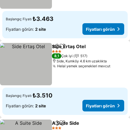
₺3.463
Başlangıç Fiyatı
Fiyatları görün:
2 site
Fiyatları görün
Side Ertaş Otel
Paylaş
Favorilerime ekle
Fiyatları gö
3 Yıldız
8,1
Çok iyi
517
Side, Kumköy 4.6 km uzaklıkta
Helal yemek seçenekleri mevcut
Fiyatları
₺3.510
Başlangıç Fiyatı
Fiyatları görün:
2 site
Fiyatları görün
A Suite Side
Paylaş
Favorilerime ekle
Fiyatları görün