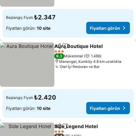
₺2.347
Başlangıç Fiyatı
Fiyatları görün:
10 site
Fiyatları görün
Aura Boutique Hotel
Paylaş
Favorilerime ekle
Fiyatl
3 Yıldız
9,3
Mükemmel
1.486
Manavgat, Kumköy 4.8 km uzaklıkta
Otel İçi Restoran ve Bar
Fiyatları görün
₺2.420
Başlangıç Fiyatı
Fiyatları görün:
10 site
Fiyatları görün
Side Legend Hotel
Paylaş
Favorilerime ekle
Fiyatlar
3 Yıldız