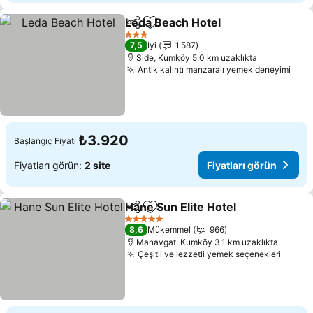
Leda Beach Hotel
Paylaş
Favorilerime ekle
Fiyatları
3 Yıldız
7,5
İyi
1.587
Side, Kumköy 5.0 km uzaklıkta
Antik kalıntı manzaralı yemek deneyimi
Fiya
₺3.920
Başlangıç Fiyatı
Fiyatları görün:
2 site
Fiyatları görün
Hane Sun Elite Hotel
Paylaş
Favorilerime ekle
Fiyatl
5 Yıldız
8,6
Mükemmel
966
Manavgat, Kumköy 3.1 km uzaklıkta
Çeşitli ve lezzetli yemek seçenekleri
Fiyatl