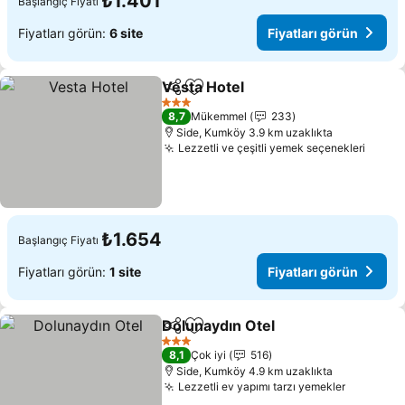
₺1.401
Başlangıç Fiyatı
Fiyatları görün:
6 site
Fiyatları görün
Vesta Hotel
Paylaş
Favorilerime ekle
Fiyatları görün
3 Yıldız
8,7
Mükemmel
233
Side, Kumköy 3.9 km uzaklıkta
Lezzetli ve çeşitli yemek seçenekleri
Fiyatl
₺1.654
Başlangıç Fiyatı
Fiyatları görün:
1 site
Fiyatları görün
Dolunaydın Otel
Paylaş
Favorilerime ekle
Fiyatları g
3 Yıldız
8,1
Çok iyi
516
Side, Kumköy 4.9 km uzaklıkta
Lezzetli ev yapımı tarzı yemekler
Fiyatları