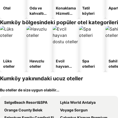
Otel
Oda ve
Konaklama
Tatil
Apart
kahvaltı
Hizmeti
köyleri
sunan
Verilen
Kumköy bölgesindeki popüler otel kategorileri
oteller
Apart
Daire
Lüks
Havuzlu
Evcil
Spa
Sahil
oteller
oteller
hayvan
otelleri
otelle
dostu
oteller
Kumköy yakınındaki ucuz oteller
Bu oteller de size uygun olabilir...
SelgeBeach Resort&SPA
Lykia World Antalya
Orange County Belek
Voyage Sorgun
Selectum Family Comfort Side
Calyptus Kirman Premium