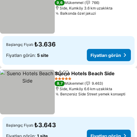
3 Yıldız
9,6
Mükemmel
766
Side, Kumköy 3.6 km uzaklıkta
Balkonda özel jakuzi
Fiyatları görün
₺3.636
Başlangıç Fiyatı
Fiyatları görün:
5 site
Fiyatları görün
Sueno Hotels Beach Side
Paylaş
Favorilerime ekle
F
5 Yıldız
8,7
Mükemmel
9.463
Side, Kumköy 6.6 km uzaklıkta
Benzersiz Side Street yemek konsepti
Fiyat
₺3.643
Başlangıç Fiyatı
Fiyatları görün:
1 site
Fiyatları görün