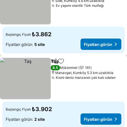
Side, Kumköy 4.6 km uzaklıkta
Ev yapımı otantik Türk mutfağı
Fiyatları g
₺3.862
Başlangıç Fiyatı
Fiyatları görün:
5 site
Fiyatları görün
Taş
Paylaş
Favorilerime ekle
Fiyatları görün
8,5
Mükemmel
161
Manavgat, Kumköy 5.3 km uzaklıkta
Kısmi deniz manzaralı çatı katı odaları
Fiyat
₺3.902
Başlangıç Fiyatı
Fiyatları görün:
2 site
Fiyatları görün