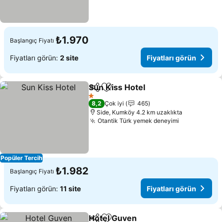
₺1.970
Başlangıç Fiyatı
Fiyatları görün:
2 site
Fiyatları görün
Sun Kiss Hotel
Paylaş
Favorilerime ekle
Fiyatları gö
1 Yıldız
8,2
Çok iyi
465
Side, Kumköy 4.2 km uzaklıkta
Otantik Türk yemek deneyimi
Fiyatları gö
Popüler Tercih
₺1.982
Başlangıç Fiyatı
Fiyatları görün:
11 site
Fiyatları görün
Hotel Guven