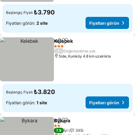
₺3.790
Başlangıç Fiyatı
Fiyatları görün:
2 site
Fiyatları görün
Kelebek
Paylaş
Favorilerime ekle
Fiyatları görün
3 Yıldız
/
Değerlendirme yok
Side, Kumköy 4.8 km uzaklıkta
₺3.820
Başlangıç Fiyatı
Fiyatları görün:
1 site
Fiyatları görün
Bykara
Paylaş
Favorilerime ekle
Fiyatları görün
2 Yıldız
7,9
İyi
245