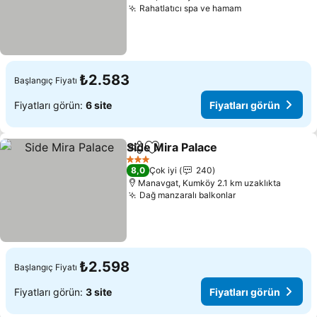
Rahatlatıcı spa ve hamam
Fiyatları görü
₺2.583
Başlangıç Fiyatı
Fiyatları görün:
6 site
Fiyatları görün
Side Mira Palace
Paylaş
Favorilerime ekle
Fiyatları 
3 Yıldız
8,0
Çok iyi
240
Manavgat, Kumköy 2.1 km uzaklıkta
Dağ manzaralı balkonlar
Fiyatları görün
₺2.598
Başlangıç Fiyatı
Fiyatları görün:
3 site
Fiyatları görün