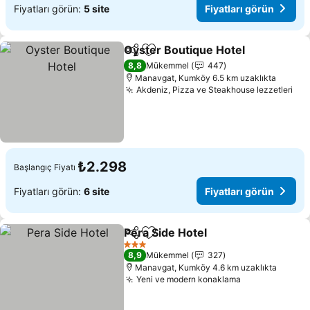
Fiyatları görün:
5 site
Fiyatları görün
Oyster Boutique Hotel
Paylaş
Favorilerime ekle
Fiya
8,8
Mükemmel
447
Manavgat, Kumköy 6.5 km uzaklıkta
Akdeniz, Pizza ve Steakhouse lezzetleri
Fiy
₺2.298
Başlangıç Fiyatı
Fiyatları görün:
6 site
Fiyatları görün
Pera Side Hotel
Paylaş
Favorilerime ekle
Fiyatları g
3 Yıldız
8,9
Mükemmel
327
Manavgat, Kumköy 4.6 km uzaklıkta
Yeni ve modern konaklama
Fiyatları gör