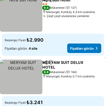
Nora Suit Hotel
Paylaş
Favorilerime ekle
Fiyatları gö
2 Yıldız
9,4
Mükemmel
127
Manavgat, Kumköy 4.3 km uzaklıkta
Çeşit çeşit uluslararası yemekler
Fiyatları
₺2.990
Başlangıç Fiyatı
Fiyatları görün:
4 site
Fiyatları görün
MERYAM SUIT DELUX
Paylaş
Favorilerime ekle
HOTEL
Fiyatları görün
8,8
Mükemmel
164
Manavgat, Kumköy 0.7 km uzaklıkta
₺3.241
Başlangıç Fiyatı