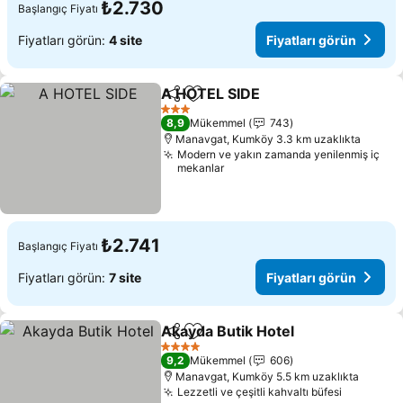
₺2.730
Başlangıç Fiyatı
Fiyatları görün:
4 site
Fiyatları görün
A HOTEL SIDE
Paylaş
Favorilerime ekle
Fiyatları gör
3 Yıldız
8,9
Mükemmel
743
Manavgat, Kumköy 3.3 km uzaklıkta
Modern ve yakın zamanda yenilenmiş iç
mekanlar
₺2.741
Başlangıç Fiyatı
Fiyatları görün:
7 site
Fiyatları görün
Akayda Butik Hotel
Paylaş
Favorilerime ekle
Fiyatla
4 Yıldız
9,2
Mükemmel
606
Manavgat, Kumköy 5.5 km uzaklıkta
Lezzetli ve çeşitli kahvaltı büfesi
Fiyatları