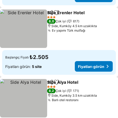
Side Erenler Hotel
Paylaş
Favorilerime ekle
Fiyatlar
3 Yıldız
8,0
Çok iyi
617
Side, Kumköy 4.5 km uzaklıkta
Ev yapımı Türk mutfağı
Fiyatları görün
₺2.505
Başlangıç Fiyatı
Fiyatları görün:
5 site
Fiyatları görün
Side Alya Hotel
Paylaş
Favorilerime ekle
Fiyatları gö
3 Yıldız
8,2
Çok iyi
171
Side, Kumköy 3.5 km uzaklıkta
Barlı otel restoranı
Fiyatları görün