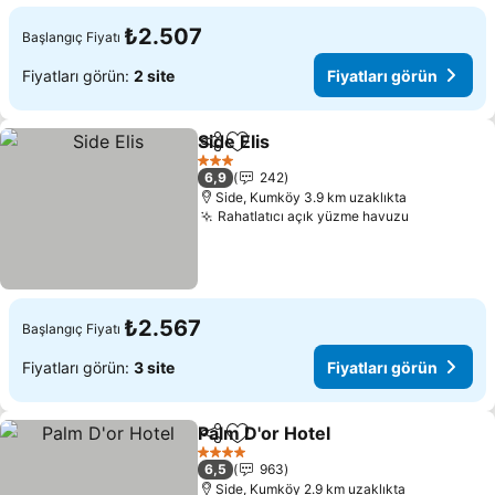
₺2.507
Başlangıç Fiyatı
Fiyatları görün:
2 site
Fiyatları görün
Side Elis
Paylaş
Favorilerime ekle
Fiyatları görün
3 Yıldız
6,9
242
Side, Kumköy 3.9 km uzaklıkta
Rahatlatıcı açık yüzme havuzu
Fiyatları 
₺2.567
Başlangıç Fiyatı
Fiyatları görün:
3 site
Fiyatları görün
Palm D'or Hotel
Paylaş
Favorilerime ekle
Fiyatları g
4 Yıldız
6,5
963
Side, Kumköy 2.9 km uzaklıkta