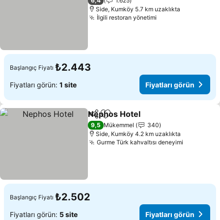
6,4
1.625
Side, Kumköy 5.7 km uzaklıkta
İlgili restoran yönetimi
Fiyatları görün
₺2.443
Başlangıç Fiyatı
Fiyatları görün:
1 site
Fiyatları görün
Nephos Hotel
Paylaş
Favorilerime ekle
Fiyatları gör
9,5
Mükemmel
340
Side, Kumköy 4.2 km uzaklıkta
Gurme Türk kahvaltısı deneyimi
Fiyatları 
₺2.502
Başlangıç Fiyatı
Fiyatları görün:
5 site
Fiyatları görün