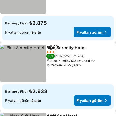
₺2.875
Başlangıç Fiyatı
Fiyatları görün:
9 site
Fiyatları görün
Blue Serenity Hotel
Paylaş
Favorilerime ekle
Fiyatla
3 Yıldız
9,1
Mükemmel
284
Side, Kumköy 5.0 km uzaklıkta
Yepyeni 2025 yapımı
Fiyatları görün
₺2.933
Başlangıç Fiyatı
Fiyatları görün:
2 site
Fiyatları görün