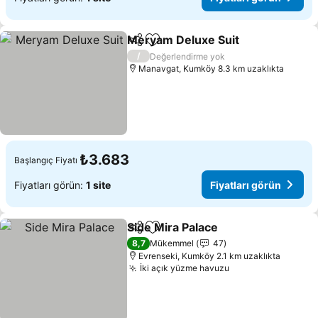
Meryam Deluxe Suit
Paylaş
Favorilerime ekle
Fiyatl
/
Değerlendirme yok
Manavgat, Kumköy 8.3 km uzaklıkta
₺3.683
Başlangıç Fiyatı
Fiyatları görün:
1 site
Fiyatları görün
Side Mira Palace
Paylaş
Favorilerime ekle
Fiyatları 
8,7
Mükemmel
47
Evrenseki, Kumköy 2.1 km uzaklıkta
İki açık yüzme havuzu
Fiyatları görün