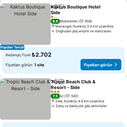
Kaktus Boutique Hotel
Paylaş
Favorilerime ekle
Side
Fiyatları görün
1 Yıldız
8,6
Mükemmel
658
Manavgat, Kumköy 5.4 km uzaklıkta
Doğrudan plaj erişimi ve manzarası
Fiyatla
Popüler Tercih
₺2.702
Başlangıç Fiyatı
Fiyatları görün:
1 site
Fiyatları görün
Tropic Beach Club &
Paylaş
Favorilerime ekle
Resort - Side
Fiyatları görün
3 Yıldız
7,5
İyi
592
Side, Kumköy 4.6 km uzaklıkta
Dalış ve balıkçılık gibi aktiviteler
Fiyatları