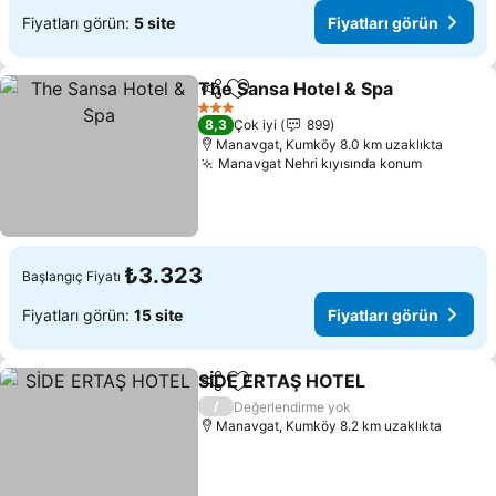
Fiyatları görün:
5 site
Fiyatları görün
The Sansa Hotel & Spa
Paylaş
Favorilerime ekle
Fiya
3 Yıldız
8,3
Çok iyi
899
Manavgat, Kumköy 8.0 km uzaklıkta
Manavgat Nehri kıyısında konum
Fiyatları
₺3.323
Başlangıç Fiyatı
Fiyatları görün:
15 site
Fiyatları görün
SİDE ERTAŞ HOTEL
Paylaş
Favorilerime ekle
Fiyatla
/
Değerlendirme yok
Manavgat, Kumköy 8.2 km uzaklıkta