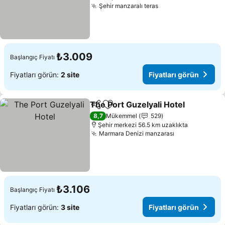
Şehir manzaralı teras
Fiyatları görün
₺3.009
Başlangıç Fiyatı
Fiyatları görün:
2 site
Fiyatları görün
The Port Guzelyali Hotel
Paylaş
Favorilerime ekle
Fi
8,7
Mükemmel
529
Şehir merkezi 56.5 km uzaklıkta
Marmara Denizi manzarası
Fiyatları görü
₺3.106
Başlangıç Fiyatı
Fiyatları görün:
3 site
Fiyatları görün