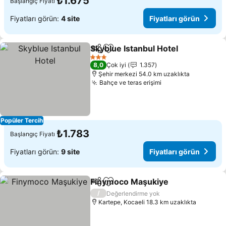
₺1.675
Başlangıç Fiyatı
Fiyatları görün:
4 site
Fiyatları görün
Skyblue Istanbul Hotel
Paylaş
Favorilerime ekle
Fiya
3 Yıldız
8,0
Çok iyi
1.357
Şehir merkezi 54.0 km uzaklıkta
Bahçe ve teras erişimi
Fiyatları görün
Popüler Tercih
₺1.783
Başlangıç Fiyatı
Fiyatları görün:
9 site
Fiyatları görün
Finymoco Maşukiye
Paylaş
Favorilerime ekle
Fiyatl
/
Değerlendirme yok
Kartepe, Kocaeli 18.3 km uzaklıkta