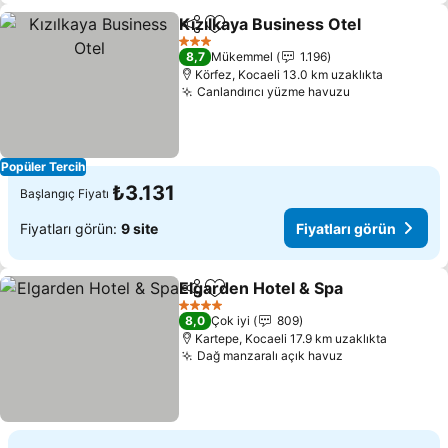
Kızılkaya Business Otel
Paylaş
Favorilerime ekle
Fiy
3 Yıldız
8,7
Mükemmel
1.196
Körfez, Kocaeli 13.0 km uzaklıkta
Canlandırıcı yüzme havuzu
Fiyatları gör
Popüler Tercih
₺3.131
Başlangıç Fiyatı
Fiyatları görün:
9 site
Fiyatları görün
Elgarden Hotel & Spa
Paylaş
Favorilerime ekle
Fiyat
4 Yıldız
8,0
Çok iyi
809
Kartepe, Kocaeli 17.9 km uzaklıkta
Dağ manzaralı açık havuz
Fiyatları görü