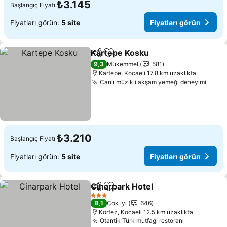
₺3.145
Başlangıç Fiyatı
Fiyatları görün:
5 site
Fiyatları görün
Kartepe Kosku
Paylaş
Favorilerime ekle
Fiyatları gö
9,3
Mükemmel
581
Kartepe, Kocaeli 17.8 km uzaklıkta
Canlı müzikli akşam yemeği deneyimi
Fiyat
₺3.210
Başlangıç Fiyatı
Fiyatları görün:
5 site
Fiyatları görün
Cinarpark Hotel
Paylaş
Favorilerime ekle
Fiyatları g
3 Yıldız
8,1
Çok iyi
646
Körfez, Kocaeli 12.5 km uzaklıkta
Otantik Türk mutfağı restoranı
Fiyatları g