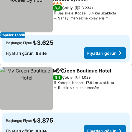
Fiyatları görün
3 Yıldız
8,3
Çok iyi
3.234
Başiskele, Kocaeli 3.4 km uzaklıkta
Sanayi merkezine kolay erişim
Fiyatları g
Popüler Tercih
₺3.625
Başlangıç Fiyatı
Fiyatları görün:
6 site
Fiyatları görün
My Green Boutique Hotel
Paylaş
Favorilerime ekle
F
8,1
Çok iyi
1.029
Kartepe, Kocaeli 17.6 km uzaklıkta
Rustik-şık butik atmosfer
Fiyatları görün
₺3.875
Başlangıç Fiyatı
Fiyatları görün:
8 site
Fiyatları görün