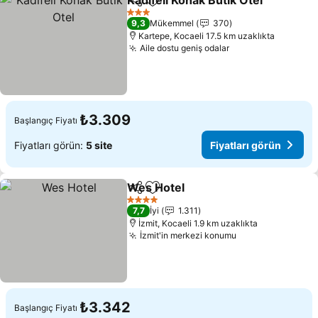
Kadifeli Konak Butik Otel
Paylaş
Favorilerime ekle
Fi
3 Yıldız
9,3
Mükemmel
370
Kartepe, Kocaeli 17.5 km uzaklıkta
Aile dostu geniş odalar
Fiyatları görün
₺3.309
Başlangıç Fiyatı
Fiyatları görün:
5 site
Fiyatları görün
Wes Hotel
Paylaş
Favorilerime ekle
Fiyatları görün
4 Yıldız
7,7
İyi
1.311
İzmit, Kocaeli 1.9 km uzaklıkta
İzmit'in merkezi konumu
Fiyatları görün
₺3.342
Başlangıç Fiyatı