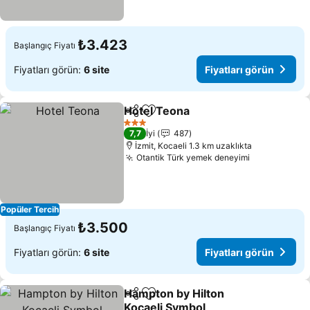
₺3.423
Başlangıç Fiyatı
Fiyatları görün:
6 site
Fiyatları görün
Hotel Teona
Paylaş
Favorilerime ekle
Fiyatları görün
3 Yıldız
7,7
İyi
487
İzmit, Kocaeli 1.3 km uzaklıkta
Otantik Türk yemek deneyimi
Fiyatları gö
Popüler Tercih
₺3.500
Başlangıç Fiyatı
Fiyatları görün:
6 site
Fiyatları görün
Hampton by Hilton
Paylaş
Favorilerime ekle
Kocaeli Symbol