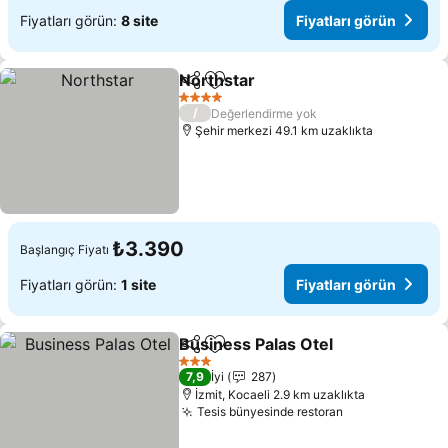
Fiyatları görün:
8 site
Fiyatları görün
Northstar
Paylaş
Favorilerime ekle
Fiyatları görün
4 Yıldız
/
Değerlendirme yok
Şehir merkezi 49.1 km uzaklıkta
₺3.390
Başlangıç Fiyatı
Fiyatları görün:
1 site
Fiyatları görün
Business Palas Otel
Paylaş
Favorilerime ekle
Fiyatla
3 Yıldız
7,9
İyi
287
İzmit, Kocaeli 2.9 km uzaklıkta
Tesis bünyesinde restoran
Fiyatları görü