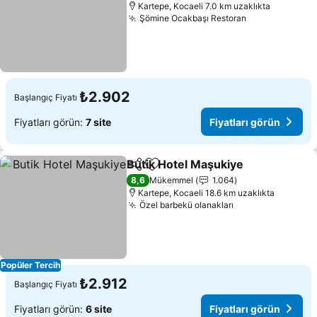
Kartepe, Kocaeli 7.0 km uzaklıkta
Şömine Ocakbaşı Restoran
Fiyatları gör
₺2.902
Başlangıç Fiyatı
Fiyatları görün:
7 site
Fiyatları görün
Butik Hotel Maşukiye
Paylaş
Favorilerime ekle
Fiyat
8,6
Mükemmel
1.064
Kartepe, Kocaeli 18.6 km uzaklıkta
Özel barbekü olanakları
Fiyatları görün
Popüler Tercih
₺2.912
Başlangıç Fiyatı
Fiyatları görün:
6 site
Fiyatları görün