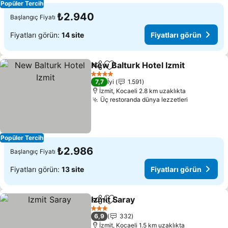
Popüler Tercih
₺2.940
Başlangıç Fiyatı
Fiyatları görün:
14 site
Fiyatları görün
New Balturk Hotel Izmit
Paylaş
Favorilerime ekle
Fiy
4 Yıldız
7,7
İyi
1.591
İzmit, Kocaeli 2.8 km uzaklıkta
Üç restoranda dünya lezzetleri
Fiyatları 
Popüler Tercih
₺2.986
Başlangıç Fiyatı
Fiyatları görün:
13 site
Fiyatları görün
Izmit Saray
Paylaş
Favorilerime ekle
Fiyatları görün
3 Yıldız
6,9
332
İzmit, Kocaeli 1.5 km uzaklıkta