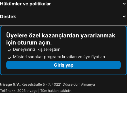
Hükümler ve politikalar
Grand Ala Otel Konukevi
Hotel Altinnal
Kızılkaya Business Otel
Izmit Otel
Destek
Çenedağ
Business Palas Otel
The Port Guzelyali Hotel
Hotel Hegsagone Marine Asia
Üyelere özel kazançlardan yararlanmak
Balturk House Hotel
Kozluca
için oturum açın.
Asya Hotel
ERSA Hotel
Deneyiminizi kişiselleştirin
Altuncu Premium Termal Hotel
HOTEL HEKSAPOLİS
Müşteri sadakat programı fırsatları ve üye fiyatları
Hotel Teona
Izmit Saray
Giriş yap
Otel Sinal
Pasha Palas Hotel 2
Saray Premium Otel
Degirmenbasi Butik
trivago N.V.
, Kesselstraße 5 – 7, 40221 Düsseldorf, Almanya
Cinarpark Hotel
Northstar
Telif hakkı 2026 trivago | Tüm hakları saklıdır.
Emsa Palace Hotel
Kartepe Bungalov Villas