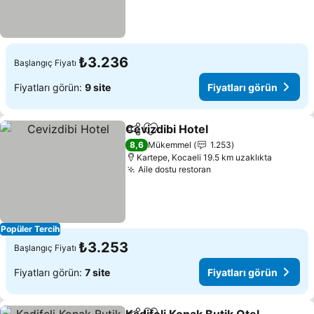
₺3.236
Başlangıç Fiyatı
Fiyatları görün:
9 site
Fiyatları görün
Cevizdibi Hotel
Paylaş
Favorilerime ekle
Fiyatları gö
8,6
Mükemmel
1.253
Kartepe, Kocaeli 19.5 km uzaklıkta
Aile dostu restoran
Fiyatları görün
Popüler Tercih
₺3.253
Başlangıç Fiyatı
Fiyatları görün:
7 site
Fiyatları görün