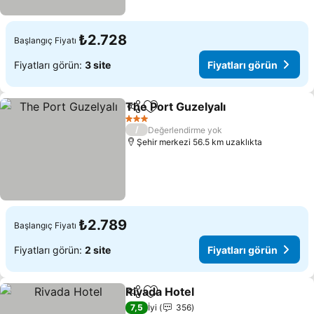
₺2.728
Başlangıç Fiyatı
Fiyatları görün:
3 site
Fiyatları görün
The Port Guzelyalı
Paylaş
Favorilerime ekle
Fiyatlar
3 Yıldız
/
Değerlendirme yok
Şehir merkezi 56.5 km uzaklıkta
₺2.789
Başlangıç Fiyatı
Fiyatları görün:
2 site
Fiyatları görün
Rivada Hotel
Paylaş
Favorilerime ekle
Fiyatları görü
7,5
İyi
356