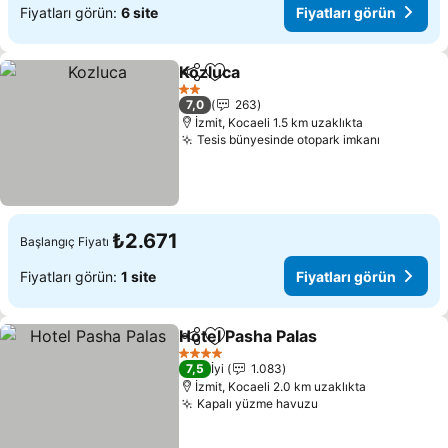
Fiyatları görün:
6 site
Fiyatları görün
Kozluca
Paylaş
Favorilerime ekle
Fiyatları görün
2 Yıldız
7,0
263
İzmit, Kocaeli 1.5 km uzaklıkta
Tesis bünyesinde otopark imkanı
Fiyatları
₺2.671
Başlangıç Fiyatı
Fiyatları görün:
1 site
Fiyatları görün
Hotel Pasha Palas
Paylaş
Favorilerime ekle
Fiyatları
4 Yıldız
7,5
İyi
1.083
İzmit, Kocaeli 2.0 km uzaklıkta
Kapalı yüzme havuzu
Fiyatları görün