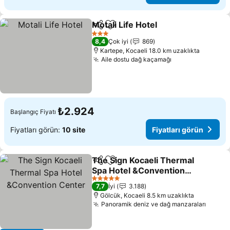
Motali Life Hotel
Paylaş
Favorilerime ekle
Fiyatları 
3 Yıldız
8,4
Çok iyi
869
Kartepe, Kocaeli 18.0 km uzaklıkta
Aile dostu dağ kaçamağı
Fiyatları görün
₺2.924
Başlangıç Fiyatı
Fiyatları görün:
10 site
Fiyatları görün
The Sign Kocaeli Thermal
Paylaş
Favorilerime ekle
Spa Hotel &Convention
Center
Fiyatları görün
5 Yıldız
7,7
İyi
3.188
Gölcük, Kocaeli 8.5 km uzaklıkta
Panoramik deniz ve dağ manzaraları
Fiyatl