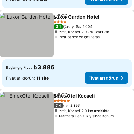
Luxor Garden Hotel
Paylaş
Favorilerime ekle
Fiyatla
4 Yıldız
8,1
Çok iyi
1.004
İzmit, Kocaeli 2.9 km uzaklıkta
Yeşil bahçe ve çatı terası
Fiyatları görün
₺3.886
Başlangıç Fiyatı
Fiyatları görün:
11 site
Fiyatları görün
EmexOtel Kocaeli
Paylaş
Favorilerime ekle
Fiyatları
5 Yıldız
7,4
2.856
İzmit, Kocaeli 2.0 km uzaklıkta
Marmara Denizi kıyısında konum
Fiyatları