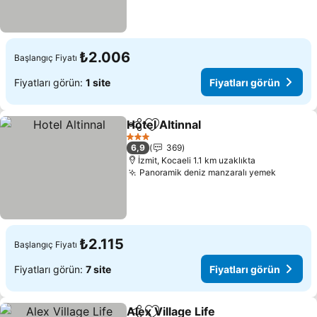
₺2.006
Başlangıç Fiyatı
Fiyatları görün:
1 site
Fiyatları görün
Hotel Altinnal
Paylaş
Favorilerime ekle
Fiyatları gör
3 Yıldız
6,9
369
İzmit, Kocaeli 1.1 km uzaklıkta
Panoramik deniz manzaralı yemek
Fiyatlar
₺2.115
Başlangıç Fiyatı
Fiyatları görün:
7 site
Fiyatları görün
Alex Village Life