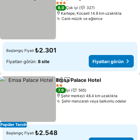
Paylaş
Favorilerime ekle
Fiyatları g
3 Yıldız
8,0
Çok iyi
327
Kartepe, Kocaeli 14.8 km uzaklıkta
Canlı müzik ve eğlence
Fiyatları görün
₺2.301
Başlangıç Fiyatı
Fiyatları görün:
8 site
Fiyatları görün
Emsa Palace Hotel
Paylaş
Favorilerime ekle
Fiyatlar
2 Yıldız
7,9
İyi
565
Şehir merkezi 48.4 km uzaklıkta
Şehir manzaralı veya balkonlu odalar
Fiyatl
Popüler Tercih
₺2.548
Başlangıç Fiyatı