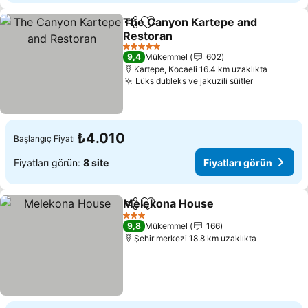
The Canyon Kartepe and
Paylaş
Favorilerime ekle
Restoran
Fiyatları görün
5 Yıldız
9,4
Mükemmel
602
Kartepe, Kocaeli 16.4 km uzaklıkta
Lüks dubleks ve jakuzili süitler
Fiyatları g
₺4.010
Başlangıç Fiyatı
Fiyatları görün:
8 site
Fiyatları görün
Melekona House
Paylaş
Favorilerime ekle
Fiyatları 
3 Yıldız
9,8
Mükemmel
166
Şehir merkezi 18.8 km uzaklıkta