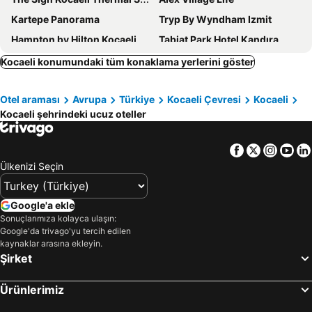
Kartepe Panorama
Tryp By Wyndham Izmit
Hampton by Hilton Kocaeli Symbol
Tabiat Park Hotel Kandıra
New Balturk Hotel Izmit
The Canyon Kartepe and Restoran
Kocaeli konumundaki tüm konaklama yerlerini göster
Kartepe Kosku
Elgarden Hotel & Spa
Otel araması
Avrupa
Türkiye
Kocaeli Çevresi
Kocaeli
Elite Hotel Darica
Pentalow Cabin
Kocaeli şehrindeki ucuz oteller
EmexOtel Kocaeli
Vital Göl
Alya Kartepe Villas
Aileena Hotel & Villas
Facebook
Twitter
Insta
Yo
Motali Life Hotel
Ramada Plaza by Wyndham Izmit
Ülkenizi Seçin
My Green Boutique Hotel
Timeless Kartepe
Paradise Island Hotel
Cevizdibi Hotel
Google'a ekle
Sonuçlarımıza kolayca ulaşın:
Masal Otel
Kerpe Bungalov Hotel
Google'da trivago'yu tercih edilen
Kadifeli Konak Butik Otel
Skyblue Istanbul Hotel
kaynaklar arasına ekleyin.
Şirket
Butik Hotel Maşukiye
Hotel Pasha Palas
Wes Hotel
Rosso
Ürünlerimiz
Luxor Garden Hotel
Woo Hotel