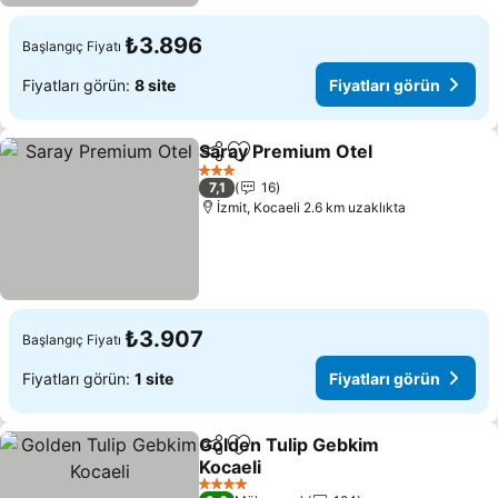
₺3.896
Başlangıç Fiyatı
Fiyatları görün:
8 site
Fiyatları görün
Saray Premium Otel
Paylaş
Favorilerime ekle
Fiyatl
3 Yıldız
7,1
16
İzmit, Kocaeli 2.6 km uzaklıkta
₺3.907
Başlangıç Fiyatı
Fiyatları görün:
1 site
Fiyatları görün
Golden Tulip Gebkim
Paylaş
Favorilerime ekle
Kocaeli
Fiyatları görün
4 Yıldız