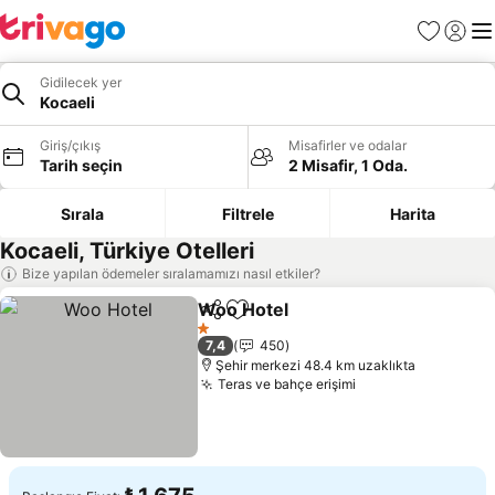
Favoriler
Giriş y
Me
Gidilecek yer
Kocaeli
Giriş/çıkış
Misafirler ve odalar
Tarih seçin
2 Misafir, 1 Oda.
Sırala
Filtrele
Harita
Kocaeli, Türkiye Otelleri
Bize yapılan ödemeler sıralamamızı nasıl etkiler?
Woo Hotel
Paylaş
Favorilerime ekle
Fiyatları görün
1 Yıldız
7,4
450
Şehir merkezi 48.4 km uzaklıkta
Teras ve bahçe erişimi
Fiyatları görün