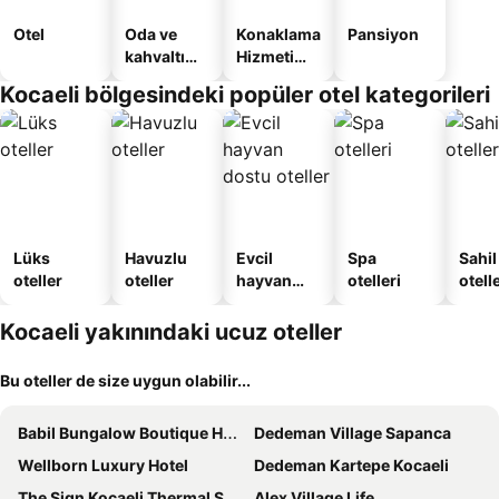
Otel
Oda ve
Konaklama
Pansiyon
kahvaltı
Hizmeti
sunan
Verilen
Kocaeli bölgesindeki popüler otel kategorileri
oteller
Apart
Daire
Lüks
Havuzlu
Evcil
Spa
Sahil
oteller
oteller
hayvan
otelleri
otelle
dostu
oteller
Kocaeli yakınındaki ucuz oteller
Bu oteller de size uygun olabilir...
Babil Bungalow Boutique Hotel
Dedeman Village Sapanca
Wellborn Luxury Hotel
Dedeman Kartepe Kocaeli
The Sign Kocaeli Thermal Spa Hotel &Convention Center
Alex Village Life