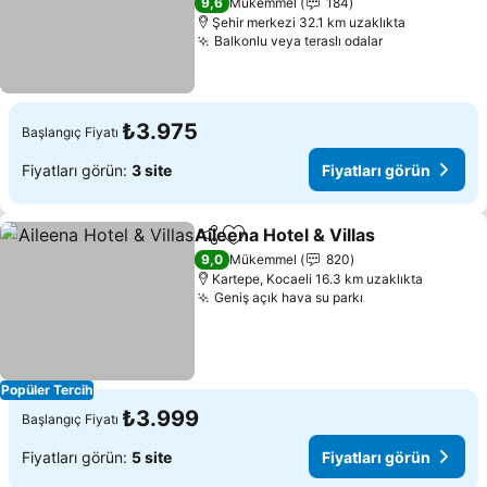
9,6
Mükemmel
184
Şehir merkezi 32.1 km uzaklıkta
Balkonlu veya teraslı odalar
Fiyatları gör
₺3.975
Başlangıç Fiyatı
Fiyatları görün:
3 site
Fiyatları görün
Aileena Hotel & Villas
Paylaş
Favorilerime ekle
Fiyat
9,0
Mükemmel
820
Kartepe, Kocaeli 16.3 km uzaklıkta
Geniş açık hava su parkı
Fiyatları görün
Popüler Tercih
₺3.999
Başlangıç Fiyatı
Fiyatları görün:
5 site
Fiyatları görün