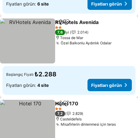
Fiyatları görün:
6 site
Fiyatları görün
RVHotels Avenida
Paylaş
Favorilerime ekle
Fiyatlar
2 Yıldız
7,6
İyi
2.014
Tossa de Mar
Özel Balkonlu Aydınlık Odalar
Fiyatları g
₺2.288
Başlangıç Fiyatı
Fiyatları görün:
4 site
Fiyatları görün
Hotel 170
Paylaş
Favorilerime ekle
Fiyatları görün
2 Yıldız
7,2
2.829
Casteldefels
Misafirlerin dinlenmesi için teras
Fiyatları 