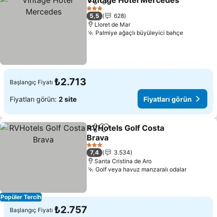
Vintage Hotel Mercedes
Paylaş
Favorilerime ekle
Fi
3 Yıldız
5,5
628
Lloret de Mar
Palmiye ağaçlı büyüleyici bahçe
Fiyatları
₺2.713
Başlangıç Fiyatı
Fiyatları görün:
2 site
Fiyatları görün
RVHotels Golf Costa
Paylaş
Favorilerime ekle
Brava
Fiyatları görün
3 Yıldız
7,4
3.534
Santa Cristina de Aro
Golf veya havuz manzaralı odalar
Fiyatlar
Popüler Tercih
₺2.757
Başlangıç Fiyatı