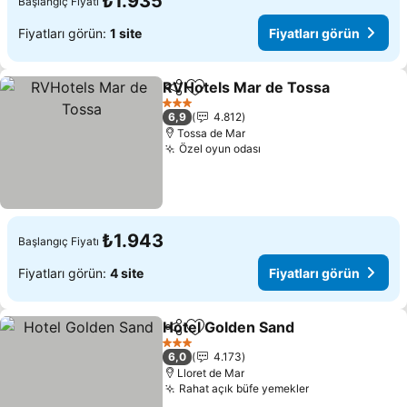
₺1.935
Başlangıç Fiyatı
Fiyatları görün:
1 site
Fiyatları görün
RVHotels Mar de Tossa
Paylaş
Favorilerime ekle
Fiy
3 Yıldız
6,9
4.812
Tossa de Mar
Özel oyun odası
Fiyatları görün
₺1.943
Başlangıç Fiyatı
Fiyatları görün:
4 site
Fiyatları görün
Hotel Golden Sand
Paylaş
Favorilerime ekle
Fiyatlar
3 Yıldız
6,0
4.173
Lloret de Mar
Rahat açık büfe yemekler
Fiyatları görü