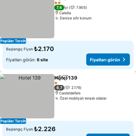
Paylaş
Favorilerime ekle
Fiyatları gö
2 Yıldız
7,6
İyi
7.905
Calella
Denize sıfır konum
Fiyatları görün
Popüler Tercih
₺2.170
Başlangıç Fiyatı
Fiyatları görün:
6 site
Fiyatları görün
Hotel 139
Paylaş
Favorilerime ekle
Fiyatları görün
1 Yıldız
6,7
2.176
Casteldefels
Özel mobilyalı teraslı odalar
Fiyatları gör
Popüler Tercih
₺2.226
Başlangıç Fiyatı