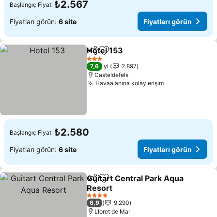
₺2.567
Başlangıç Fiyatı
Fiyatları görün:
6 site
Fiyatları görün
Hotel 153
Paylaş
Favorilerime ekle
Fiyatları görün
3 Yıldız
7,6
İyi
2.897
Casteldefels
Havaalanına kolay erişim
Fiyatları görün
₺2.580
Başlangıç Fiyatı
Fiyatları görün:
6 site
Fiyatları görün
Guitart Central Park Aqua
Paylaş
Favorilerime ekle
Resort
Fiyatları görün
4 Yıldız
6,9
9.290
Lloret de Mar