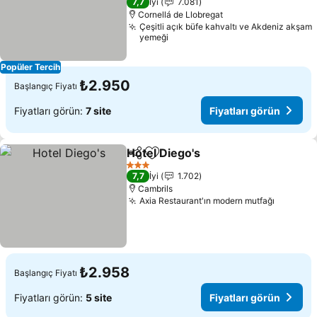
7,7
İyi
7.081
Cornellá de Llobregat
Çeşitli açık büfe kahvaltı ve Akdeniz akşam
yemeği
Popüler Tercih
₺2.950
Başlangıç Fiyatı
Fiyatları görün:
7 site
Fiyatları görün
Hotel Diego's
Paylaş
Favorilerime ekle
Fiyatları görü
3 Yıldız
7,7
İyi
1.702
Cambrils
Axia Restaurant'ın modern mutfağı
Fiyatlar
₺2.958
Başlangıç Fiyatı
Fiyatları görün:
5 site
Fiyatları görün