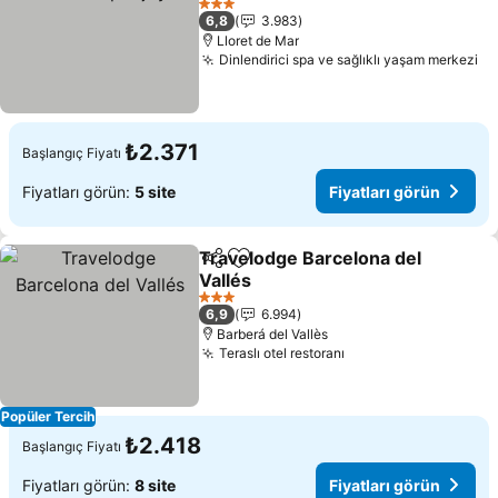
Fiyatları görün
3 Yıldız
6,8
3.983
Lloret de Mar
Dinlendirici spa ve sağlıklı yaşam merkezi
Fi
₺2.371
Başlangıç Fiyatı
Fiyatları görün:
5 site
Fiyatları görün
Travelodge Barcelona del
Paylaş
Favorilerime ekle
Vallés
Fiyatları görün
3 Yıldız
6,9
6.994
Barberá del Vallès
Teraslı otel restoranı
Fiyatları görün
Popüler Tercih
₺2.418
Başlangıç Fiyatı
Fiyatları görün:
8 site
Fiyatları görün