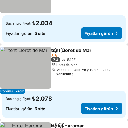
₺2.034
Başlangıç Fiyatı
Fiyatları görün:
5 site
Fiyatları görün
tent Lloret de Mar
Paylaş
Favorilerime ekle
Fiyatlar
2 Yıldız
7,3
5.125
Lloret de Mar
Modern tasarım ve yakın zamanda
yenilenmiş
Popüler Tercih
₺2.078
Başlangıç Fiyatı
Fiyatları görün:
5 site
Fiyatları görün
Hotel Haromar