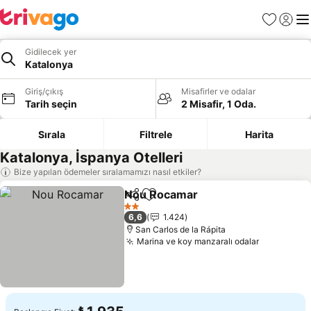
Favoriler
Giriş y
Me
Gidilecek yer
Katalonya
Giriş/çıkış
Misafirler ve odalar
Tarih seçin
2 Misafir, 1 Oda.
Sırala
Filtrele
Harita
Katalonya, İspanya Otelleri
Bize yapılan ödemeler sıralamamızı nasıl etkiler?
Nou Rocamar
Paylaş
Favorilerime ekle
Fiyatları gör
2 Yıldız
6,6
1.424
San Carlos de la Rápita
Marina ve koy manzaralı odalar
Fiyatları 