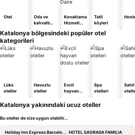
Otel
Oda ve
Konaklama
Tatil
Host
kahvaltı
Hizmeti
köyleri
sunan
Verilen
Katalonya bölgesindeki popüler otel
oteller
Apart
kategorileri
Daire
Lüks
Havuzlu
Evcil
Spa
Sahil
oteller
oteller
hayvan
otelleri
otelle
dostu
oteller
Katalonya yakınındaki ucuz oteller
Bu oteller de size uygun olabilir...
Holiday Inn Express Barcelona - City 22@ By Ihg
HOTEL SAGRADA FAMILIA