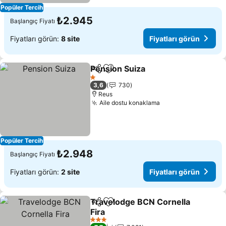
Popüler Tercih
₺2.945
Başlangıç Fiyatı
Fiyatları görün:
8 site
Fiyatları görün
Pension Suiza
Paylaş
Favorilerime ekle
Fiyatları gör
1 Yıldız
3,6
730
Reus
Aile dostu konaklama
Fiyatları görün
Popüler Tercih
₺2.948
Başlangıç Fiyatı
Fiyatları görün:
2 site
Fiyatları görün
Travelodge BCN Cornella
Paylaş
Favorilerime ekle
Fira
Fiyatları görün
3 Yıldız