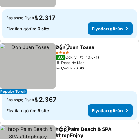
₺2.317
Başlangıç Fiyatı
Fiyatları görün:
6 site
Fiyatları görün
Don Juan Tossa
Paylaş
Favorilerime ekle
Fiyatları g
4 Yıldız
8,0
Çok iyi
10.674
Tossa de Mar
Çocuk kulübü
Fiyatları görün
Popüler Tercih
₺2.367
Başlangıç Fiyatı
Fiyatları görün:
6 site
Fiyatları görün
htop Palm Beach & SPA
Paylaş
Favorilerime ekle
#htopEnjoy