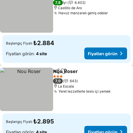
4 Yıldız
7,8
İyi
6.402
Castillo de Aro
Havuz manzaralı geniş odalar
Fiyatları g
₺2.884
Başlangıç Fiyatı
Fiyatları görün:
4 site
Fiyatları görün
Nou Roser
Paylaş
Favorilerime ekle
Fiyatları görün
3 Yıldız
7,0
643
La Escala
Yerel lezzetlerle tesis içi yemek
Fiyatları 
₺2.895
Başlangıç Fiyatı
Fiyatları görün:
4 site
Fiyatları görün