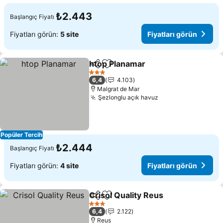
₺2.443
Başlangıç Fiyatı
Fiyatları görün:
5 site
Fiyatları görün
htop Planamar
Paylaş
Favorilerime ekle
Fiyatları gö
3 Yıldız
6,4
4.103
Malgrat de Mar
Şezlonglu açık havuz
Fiyatları görün
Popüler Tercih
₺2.444
Başlangıç Fiyatı
Fiyatları görün:
4 site
Fiyatları görün
Crisol Quality Reus
Paylaş
Favorilerime ekle
Fiyatla
3 Yıldız
6,4
2.122
Reus