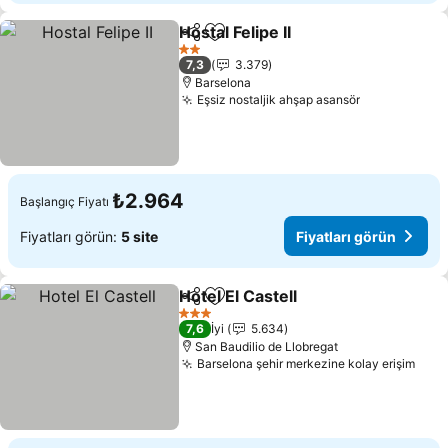
Hostal Felipe II
Paylaş
Favorilerime ekle
Fiyatları gö
2 Yıldız
7,3
3.379
Barselona
Eşsiz nostaljik ahşap asansör
Fiyatları gö
₺2.964
Başlangıç Fiyatı
Fiyatları görün:
5 site
Fiyatları görün
Hotel El Castell
Paylaş
Favorilerime ekle
Fiyatları gö
3 Yıldız
7,6
İyi
5.634
San Baudilio de Llobregat
Barselona şehir merkezine kolay erişim
Fiya