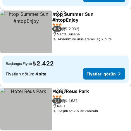
htop Summer Sun
Paylaş
Favorilerime ekle
#htopEnjoy
Fiyatları görün
3 Yıldız
5,5
2.932
Santa Susana
Akdeniz ve uluslararası açık büfe
Fiyatları
₺2.422
Başlangıç Fiyatı
Fiyatları görün:
4 site
Fiyatları görün
Hotel Reus Park
Paylaş
Favorilerime ekle
Fiyatları g
3 Yıldız
7,3
1.537
Reus
Çeşitli açık büfe kahvaltı
Fiyatları görün