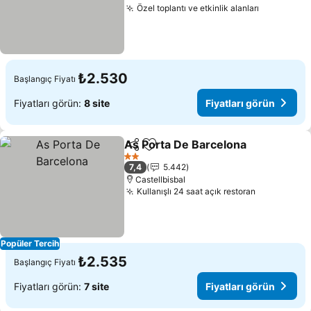
Özel toplantı ve etkinlik alanları
Fiyatları 
₺2.530
Başlangıç Fiyatı
Fiyatları görün:
8 site
Fiyatları görün
As Porta De Barcelona
Paylaş
Favorilerime ekle
Fiya
2 Yıldız
7,4
5.442
Castellbisbal
Kullanışlı 24 saat açık restoran
Fiyatları g
Popüler Tercih
₺2.535
Başlangıç Fiyatı
Fiyatları görün:
7 site
Fiyatları görün