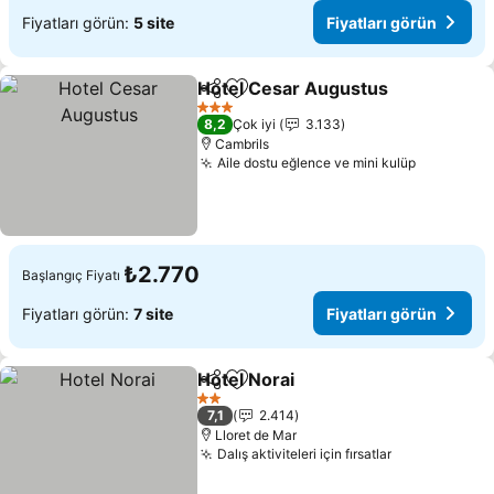
Fiyatları görün:
5 site
Fiyatları görün
Hotel Cesar Augustus
Paylaş
Favorilerime ekle
Fiya
3 Yıldız
8,2
Çok iyi
3.133
Cambrils
Aile dostu eğlence ve mini kulüp
Fiyatları
₺2.770
Başlangıç Fiyatı
Fiyatları görün:
7 site
Fiyatları görün
Hotel Norai
Paylaş
Favorilerime ekle
Fiyatları görün
2 Yıldız
7,1
2.414
Lloret de Mar
Dalış aktiviteleri için fırsatlar
Fiyatları gö