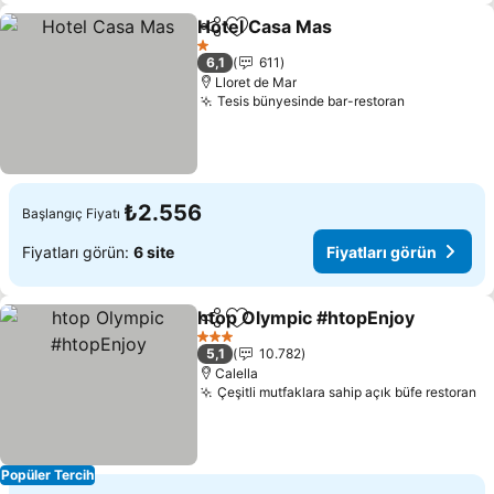
Hotel Casa Mas
Paylaş
Favorilerime ekle
Fiyatları g
1 Yıldız
6,1
611
Lloret de Mar
Tesis bünyesinde bar-restoran
Fiyatları g
₺2.556
Başlangıç Fiyatı
Fiyatları görün:
6 site
Fiyatları görün
htop Olympic #htopEnjoy
Paylaş
Favorilerime ekle
F
3 Yıldız
5,1
10.782
Calella
Çeşitli mutfaklara sahip açık büfe restoran
Fi
Popüler Tercih