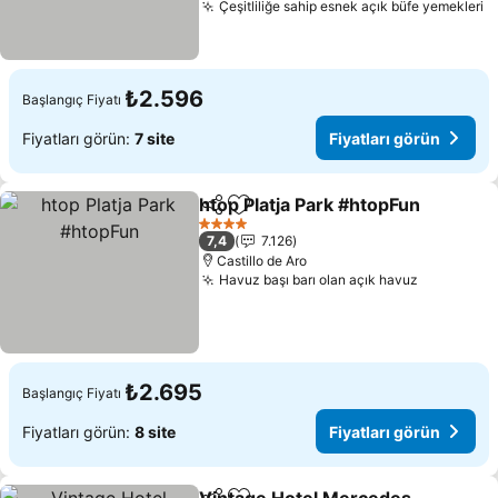
Çeşitliliğe sahip esnek açık büfe yemekleri
F
₺2.596
Başlangıç Fiyatı
Fiyatları görün:
7 site
Fiyatları görün
htop Platja Park #htopFun
Paylaş
Favorilerime ekle
4 Yıldız
7,4
7.126
Castillo de Aro
Havuz başı barı olan açık havuz
Fiyatları 
₺2.695
Başlangıç Fiyatı
Fiyatları görün:
8 site
Fiyatları görün