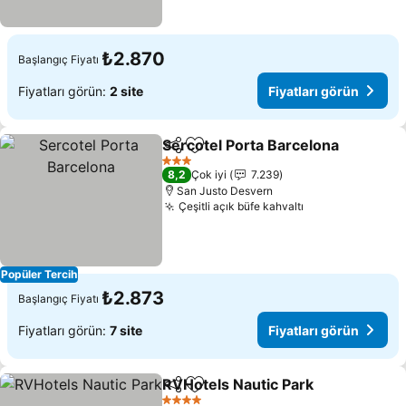
₺2.870
Başlangıç Fiyatı
Fiyatları görün:
2 site
Fiyatları görün
Sercotel Porta Barcelona
Paylaş
Favorilerime ekle
F
3 Yıldız
8,2
Çok iyi
7.239
San Justo Desvern
Çeşitli açık büfe kahvaltı
Fiyatları görün
Popüler Tercih
₺2.873
Başlangıç Fiyatı
Fiyatları görün:
7 site
Fiyatları görün
RVHotels Nautic Park
Paylaş
Favorilerime ekle
Fiyat