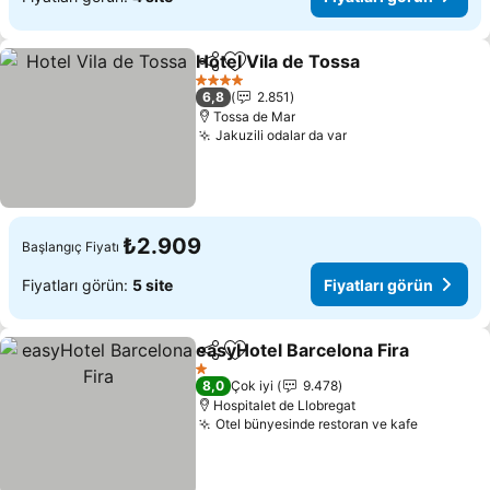
Hotel Vila de Tossa
Paylaş
Favorilerime ekle
Fiyatla
4 Yıldız
6,8
2.851
Tossa de Mar
Jakuzili odalar da var
Fiyatları görün
₺2.909
Başlangıç Fiyatı
Fiyatları görün:
5 site
Fiyatları görün
easyHotel Barcelona Fira
Paylaş
Favorilerime ekle
F
1 Yıldız
8,0
Çok iyi
9.478
Hospitalet de Llobregat
Otel bünyesinde restoran ve kafe
Fiyatları