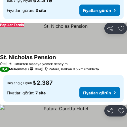
₺2.319
Başlangıç Fiyatı
Fiyatları görün:
3 site
Fiyatları görün
Popüler Tercih
Paylaş
Fa
St. Nicholas Pension
Fiyatları görün
Otel
Çiftlikten masaya yemek deneyimi
Fiyatları görün
9,4
Mükemmel
864
Patara, Kalkan 8.5 km uzaklıkta
₺2.387
Başlangıç Fiyatı
Fiyatları görün:
7 site
Fiyatları görün
Paylaş
Fa