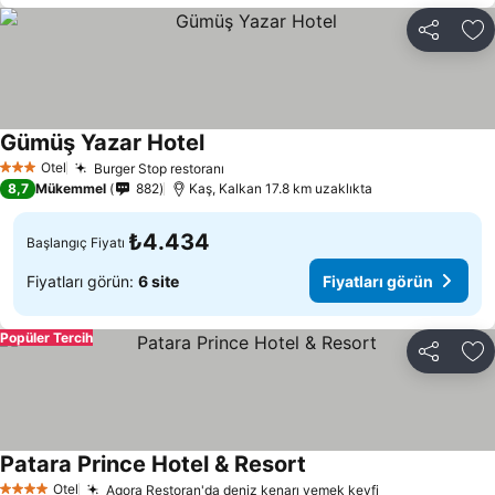
Paylaş
Fa
Gümüş Yazar Hotel
Fiyatları görün
Otel
Burger Stop restoranı
Fiyatları görün
3 Yıldız
8,7
Mükemmel
882
Kaş, Kalkan 17.8 km uzaklıkta
₺4.434
Başlangıç Fiyatı
Fiyatları görün:
6 site
Fiyatları görün
Popüler Tercih
Paylaş
Fa
Patara Prince Hotel & Resort
Fiyatları görün
Otel
Agora Restoran'da deniz kenarı yemek keyfi
Fiyatları görü