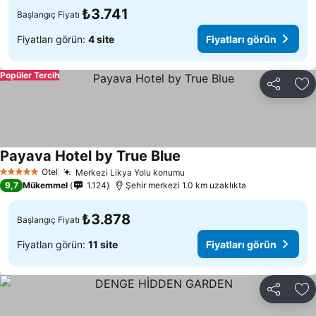
₺3.741
Başlangıç Fiyatı
Fiyatları görün:
4 site
Fiyatları görün
Popüler Tercih
Paylaş
Fa
Payava Hotel by True Blue
Fiyatları görün
Otel
Merkezi Likya Yolu konumu
Fiyatları görün
5 Yıldız
9,7
Mükemmel
1.124
Şehir merkezi 1.0 km uzaklıkta
₺3.878
Başlangıç Fiyatı
Fiyatları görün:
11 site
Fiyatları görün
Paylaş
Fa