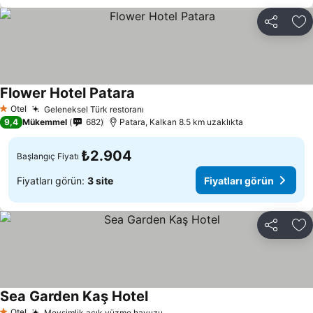
Paylaş
Fa
Flower Hotel Patara
Fiyatları görün
Otel
Geleneksel Türk restoranı
Fiyatları görün
1 Yıldız
9,4
Mükemmel
682
Patara, Kalkan 8.5 km uzaklıkta
₺2.904
Başlangıç Fiyatı
Fiyatları görün:
3 site
Fiyatları görün
Paylaş
Fa
Sea Garden Kaş Hotel
Fiyatları görün
Otel
Mevsimlik açık yüzme havuzu