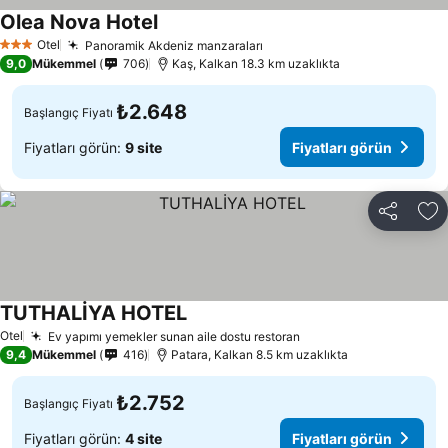
Olea Nova Hotel
Fiyatları görün
Otel
Panoramik Akdeniz manzaraları
Fiyatları görün
3 Yıldız
9,0
Mükemmel
706
Kaş, Kalkan 18.3 km uzaklıkta
₺2.648
Başlangıç Fiyatı
Fiyatları görün:
9 site
Fiyatları görün
Paylaş
Fa
TUTHALİYA HOTEL
Fiyatları görün
Otel
Ev yapımı yemekler sunan aile dostu restoran
Fiyatları görün
9,4
Mükemmel
416
Patara, Kalkan 8.5 km uzaklıkta
₺2.752
Başlangıç Fiyatı
Fiyatları görün:
4 site
Fiyatları görün