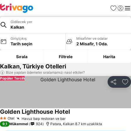
Favoriler
Giriş y
Me
Gidilecek yer
Kalkan
Giriş/çıkış
Misafirler ve odalar
Tarih seçin
2 Misafir, 1 Oda.
Sırala
Filtrele
Harita
Kalkan, Türkiye Otelleri
Bize yapılan ödemeler sıralamamızı nasıl etkiler?
Popüler Tercih
Paylaş
Fa
Golden Lighthouse Hotel
Fiyatları görün
Otel
Havuz başı restoran ve bar
Fiyatları görün
2 Yıldız
9,1
Mükemmel
924
Patara, Kalkan 8.7 km uzaklıkta