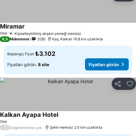
Miramar
Fiyatları görün
Otel
Kişiselleştirilmiş akşam yemeği menüsü
Fiyatları görün
9,5
Mükemmel
328
Kaş, Kalkan 16.8 km uzaklıkta
₺3.102
Başlangıç Fiyatı
Fiyatları görün:
8 site
Fiyatları görün
Paylaş
Fa
Kalkan Ayapa Hotel
Fiyatları görün
Otel
/
Şehir merkezi 2.0 km uzaklıkta
Değerlendirme yok