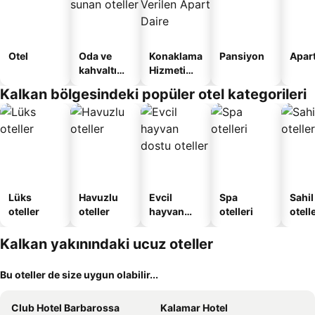
Otel
Oda ve
Konaklama
Pansiyon
Apart
kahvaltı
Hizmeti
sunan
Verilen
Kalkan bölgesindeki popüler otel kategorileri
oteller
Apart
Daire
Lüks
Havuzlu
Evcil
Spa
Sahil
oteller
oteller
hayvan
otelleri
otelle
dostu
oteller
Kalkan yakınındaki ucuz oteller
Bu oteller de size uygun olabilir...
Club Hotel Barbarossa
Kalamar Hotel