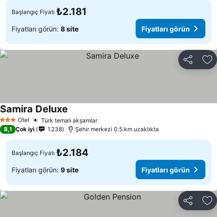
₺2.181
Başlangıç Fiyatı
Fiyatları görün:
8 site
Fiyatları görün
Paylaş
Fa
Samira Deluxe
Fiyatları görün
Otel
Türk temalı akşamlar
Fiyatları görün
3 Yıldız
8,1
Çok iyi
1.238
Şehir merkezi 0.5 km uzaklıkta
₺2.184
Başlangıç Fiyatı
Fiyatları görün:
9 site
Fiyatları görün
Paylaş
Fa