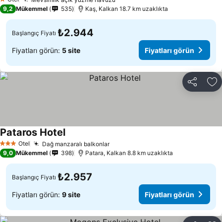
Fiyatları görün
1 Yıldız
9,2
Mükemmel
535
Kaş, Kalkan 18.7 km uzaklıkta
₺2.944
Başlangıç Fiyatı
Fiyatları görün:
5 site
Fiyatları görün
Paylaş
Fa
Pataros Hotel
Fiyatları görün
Otel
Dağ manzaralı balkonlar
Fiyatları görün
3 Yıldız
9,0
Mükemmel
398
Patara, Kalkan 8.8 km uzaklıkta
₺2.957
Başlangıç Fiyatı
Fiyatları görün:
9 site
Fiyatları görün