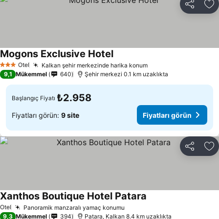
Paylaş
Fa
Mogons Exclusive Hotel
Fiyatları görün
Otel
Kalkan şehir merkezinde harika konum
Fiyatları görün
3 Yıldız
9,1
Mükemmel
640
Şehir merkezi 0.1 km uzaklıkta
₺2.958
Başlangıç Fiyatı
Fiyatları görün:
9 site
Fiyatları görün
Paylaş
Fa
Xanthos Boutique Hotel Patara
Fiyatları görün
Otel
Panoramik manzaralı yamaç konumu
Fiyatları görün
9,3
Mükemmel
394
Patara, Kalkan 8.4 km uzaklıkta