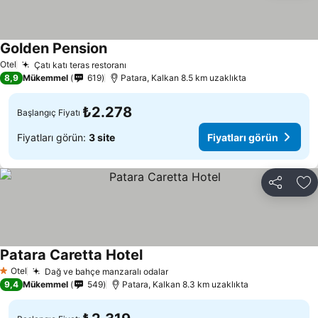
Golden Pension
Fiyatları görün
Otel
Çatı katı teras restoranı
Fiyatları görün
8,9
Mükemmel
619
Patara, Kalkan 8.5 km uzaklıkta
₺2.278
Başlangıç Fiyatı
Fiyatları görün:
3 site
Fiyatları görün
Paylaş
Fa
Patara Caretta Hotel
Fiyatları görün
Otel
Dağ ve bahçe manzaralı odalar
Fiyatları görün
1 Yıldız
9,4
Mükemmel
549
Patara, Kalkan 8.3 km uzaklıkta