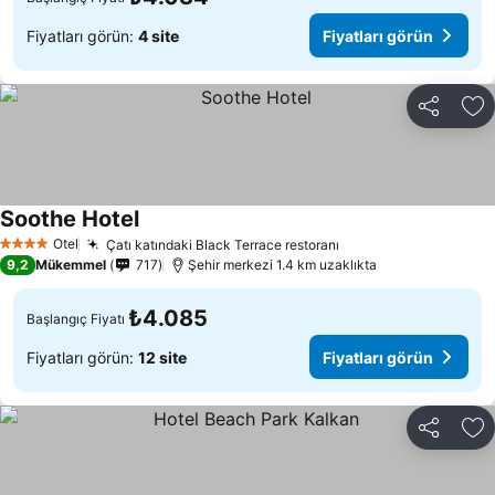
Fiyatları görün:
4 site
Fiyatları görün
Paylaş
Fa
Soothe Hotel
Fiyatları görün
Otel
Çatı katındaki Black Terrace restoranı
Fiyatları görün
4 Yıldız
9,2
Mükemmel
717
Şehir merkezi 1.4 km uzaklıkta
₺4.085
Başlangıç Fiyatı
Fiyatları görün:
12 site
Fiyatları görün
Paylaş
Fa