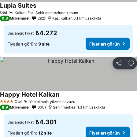
Lupia Suites
Fiyatları görün
Otel
Kalkan Eski Şehir merkezinde konum
Fiyatları görün
9,8
Mükemmel
292
Kaş, Kalkan 0.1 km uzaklıkta
₺4.272
Başlangıç Fiyatı
Fiyatları görün:
9 site
Fiyatları görün
Paylaş
Fa
Happy Hotel Kalkan
Fiyatları görün
Otel
Yarı olimpik yüzme havuzu
Fiyatları görün
4 Yıldız
8,9
Mükemmel
800
Şehir merkezi 1.3 km uzaklıkta
₺4.301
Başlangıç Fiyatı
Fiyatları görün:
12 site
Fiyatları görün