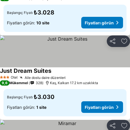
₺3.028
Başlangıç Fiyatı
Fiyatları görün:
10 site
Fiyatları görün
Paylaş
Fa
Just Dream Suites
Fiyatları görün
Otel
Aile dostu daire düzenleri
Fiyatları görün
3 Yıldız
9,6
Mükemmel
328
Kaş, Kalkan 17.2 km uzaklıkta
₺3.030
Başlangıç Fiyatı
Fiyatları görün:
1 site
Fiyatları görün
Paylaş
Fa