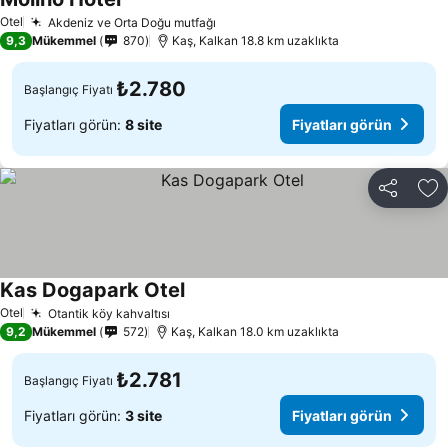
Fiyatları görün
Otel
Akdeniz ve Orta Doğu mutfağı
Fiyatları görün
9,3
Mükemmel
870
Kaş, Kalkan 18.8 km uzaklıkta
₺2.780
Başlangıç Fiyatı
Fiyatları görün:
8 site
Fiyatları görün
Paylaş
Fa
Kas Dogapark Otel
Fiyatları görün
Otel
Otantik köy kahvaltısı
Fiyatları görün
9,2
Mükemmel
572
Kaş, Kalkan 18.0 km uzaklıkta
₺2.781
Başlangıç Fiyatı
Fiyatları görün:
3 site
Fiyatları görün