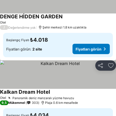
DENGE HİDDEN GARDEN
Fiyatları görün
Otel
/
Şehir merkezi 1.8 km uzaklıkta
Değerlendirme yok
₺4.018
Başlangıç Fiyatı
Fiyatları görün:
2 site
Fiyatları görün
Paylaş
Fa
Kalkan Dream Hotel
Fiyatları görün
Otel
Panoramik deniz manzaralı yüzme havuzu
Fiyatları görün
9,5
Mükemmel
303
Plaja 0.6 km mesafede
₺4.034
Başlangıç Fiyatı