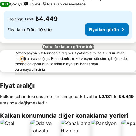
4 Yıldız
8,0
Çok iyi
1.395
Plaja 0.5 km mesafede
₺4.449
Başlangıç Fiyatı
Fiyatları görün:
10 site
Fiyatları görün
Daha fazlasını görüntüle
Rezervasyon sitelerinden aldığımız fiyatlar ve müsaitlik durumları
sürekli olarak değişir. Bu nedenle, rezervasyon sitesine gittiğinizde,
trivago'da gördüğünüz teklifin aynısını her zaman
bulamayabilirsiniz.
Fiyat aralığı
Kalkan şehrindeki ucuz oteller için gecelik fiyatlar
‎₺2.181
ile
‎₺4.449
arasında değişmektedir.
Kalkan konumunda diğer konaklama yerleri