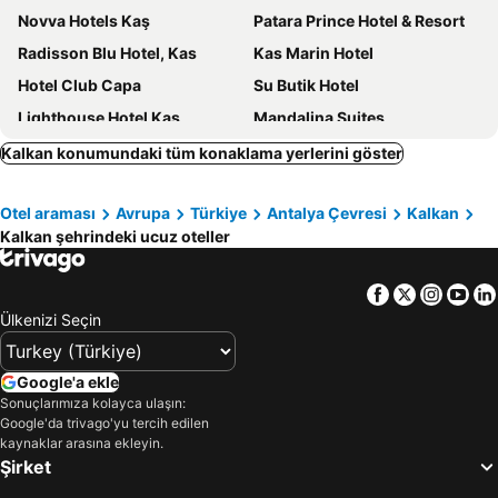
Novva Hotels Kaş
Patara Prince Hotel & Resort
Radisson Blu Hotel, Kas
Kas Marin Hotel
Hotel Club Capa
Su Butik Hotel
Lighthouse Hotel Kaş
Mandalina Suites
Miramar
Peninsula Gardens Hotel
Kalkan konumundaki tüm konaklama yerlerini göster
La Salvia Hotel
Olympos Mocamp
Otel araması
Avrupa
Türkiye
Antalya Çevresi
Kalkan
Cappari Hotels Aquarius
Fidanka Hotel
Kalkan şehrindeki ucuz oteller
La Kumsal Hotel
Lukka Exclusive Hotel
Payava Hotel by True Blue
Kaş Köy Hotel
Facebook
Twitter
Insta
Yo
Meis Exclusive Hotel
Hamarat Otel
Ülkenizi Seçin
Olea Nova Hotel
Kas Dogapark Otel
Samira Deluxe
Blue Island Luxury Hotel Adults Only
Google'a ekle
Sonuçlarımıza kolayca ulaşın:
Sea Garden Kaş Hotel
Mogons Exclusive Hotel
Google'da trivago'yu tercih edilen
Likya Gardens
Lures Hotel
kaynaklar arasına ekleyin.
Şirket
Alley Prime
Korsan Ada Hotel