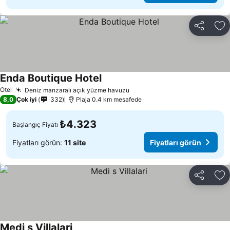
Paylaş
Fa
Enda Boutique Hotel
Fiyatları görün
Otel
Deniz manzaralı açık yüzme havuzu
Fiyatları görün
8,0
Çok iyi
332
Plaja 0.4 km mesafede
₺4.323
Başlangıç Fiyatı
Fiyatları görün:
11 site
Fiyatları görün
Paylaş
Fa
Medi s Villalari