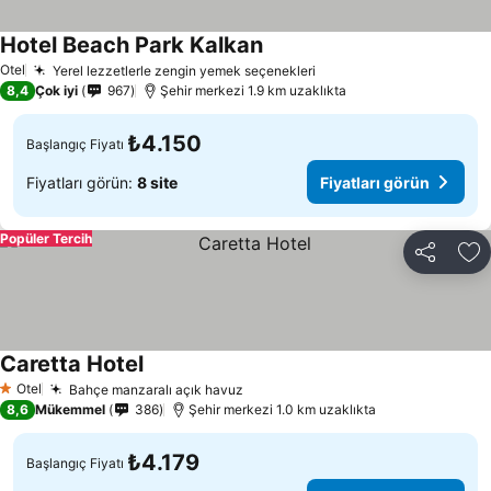
Hotel Beach Park Kalkan
Fiyatları görün
Otel
Yerel lezzetlerle zengin yemek seçenekleri
Fiyatları görün
8,4
Çok iyi
967
Şehir merkezi 1.9 km uzaklıkta
₺4.150
Başlangıç Fiyatı
Fiyatları görün:
8 site
Fiyatları görün
Popüler Tercih
Paylaş
Fa
Caretta Hotel
Fiyatları görün
Otel
Bahçe manzaralı açık havuz
Fiyatları görün
1 Yıldız
8,6
Mükemmel
386
Şehir merkezi 1.0 km uzaklıkta
₺4.179
Başlangıç Fiyatı