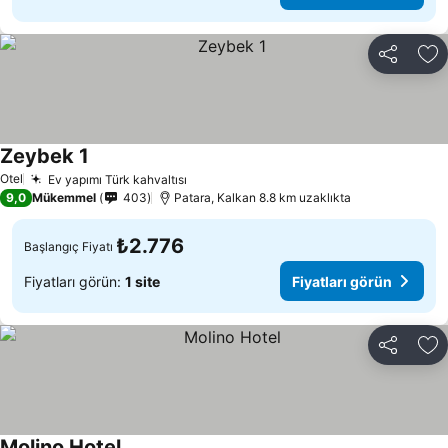
Paylaş
Fa
Zeybek 1
Fiyatları görün
Otel
Ev yapımı Türk kahvaltısı
Fiyatları görün
9,0
Mükemmel
403
Patara, Kalkan 8.8 km uzaklıkta
₺2.776
Başlangıç Fiyatı
Fiyatları görün:
1 site
Fiyatları görün
Paylaş
Fa
Molino Hotel