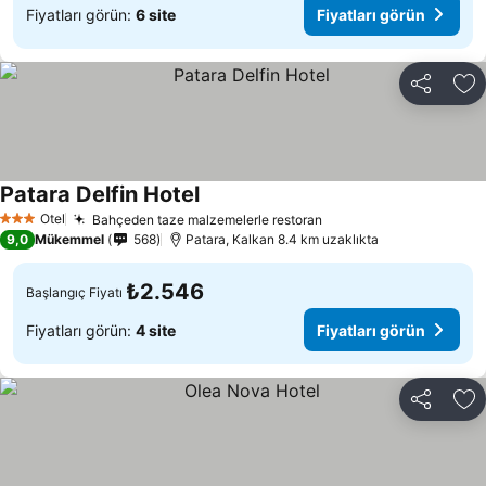
Fiyatları görün:
6 site
Fiyatları görün
Paylaş
Fa
Patara Delfin Hotel
Fiyatları görün
Otel
Bahçeden taze malzemelerle restoran
Fiyatları görün
3 Yıldız
9,0
Mükemmel
568
Patara, Kalkan 8.4 km uzaklıkta
₺2.546
Başlangıç Fiyatı
Fiyatları görün:
4 site
Fiyatları görün
Paylaş
Fa