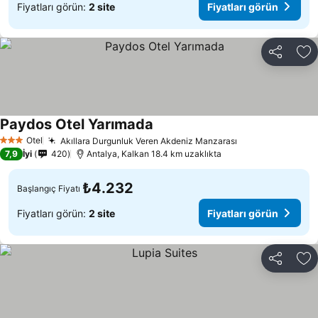
Fiyatları görün:
2 site
Fiyatları görün
Paylaş
Fa
Paydos Otel Yarımada
Fiyatları görün
Otel
Akıllara Durgunluk Veren Akdeniz Manzarası
Fiyatları görün
3 Yıldız
7,9
İyi
420
Antalya, Kalkan 18.4 km uzaklıkta
₺4.232
Başlangıç Fiyatı
Fiyatları görün:
2 site
Fiyatları görün
Paylaş
Fa