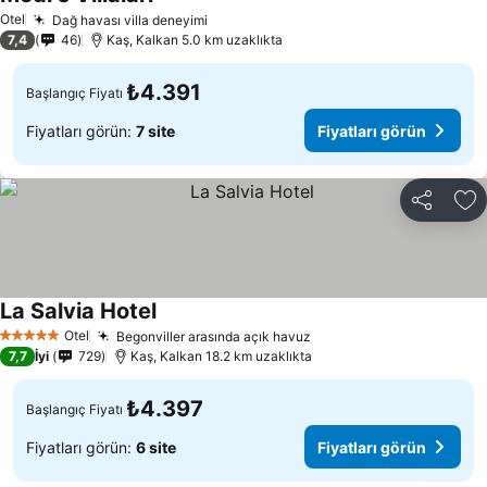
Fiyatları görün
Otel
Dağ havası villa deneyimi
Fiyatları görün
7,4
46
Kaş, Kalkan 5.0 km uzaklıkta
₺4.391
Başlangıç Fiyatı
Fiyatları görün:
7 site
Fiyatları görün
Paylaş
Fa
La Salvia Hotel
Fiyatları görün
Otel
Begonviller arasında açık havuz
Fiyatları görün
5 Yıldız
7,7
İyi
729
Kaş, Kalkan 18.2 km uzaklıkta
₺4.397
Başlangıç Fiyatı
Fiyatları görün:
6 site
Fiyatları görün