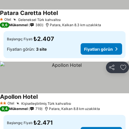
Patara Caretta Hotel
Fiyatları görün
Otel
Geleneksel Türk kahvaltısı
Fiyatları görün
1 Yıldız
9,6
Mükemmel
380
Patara, Kalkan 8.3 km uzaklıkta
₺2.407
Başlangıç Fiyatı
Fiyatları görün:
3 site
Fiyatları görün
Paylaş
Fa
Apollon Hotel
Fiyatları görün
Otel
Kişiselleştirilmiş Türk kahvaltısı
Fiyatları görün
2 Yıldız
9,4
Mükemmel
719
Patara, Kalkan 8.8 km uzaklıkta
₺2.471
Başlangıç Fiyatı