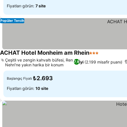
Fiyatları görün:
7 site
Popüler Tercih
ACHAT Hotel Monheim am Rhein
3 Yıldız
Çeşitli ve zengin kahvaltı büfesi, Ren
İyi
(2.199 misafir puanı)
7,9
Nehri'ne yakın harika bir konum
₺2.693
Başlangıç Fiyatı
Fiyatları görün:
10 site