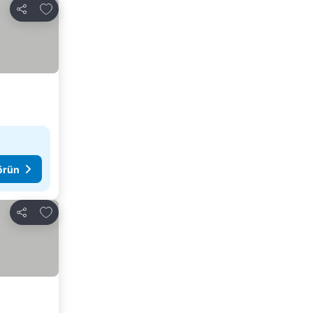
Favorilerime ekle
Paylaş
görün
Favorilerime ekle
Paylaş