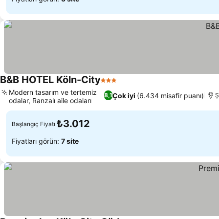
B&B HOTEL Köln-City
3 Yıldız
Modern tasarım ve tertemiz
Çok iyi
(6.434 misafir puanı)
8,1
Ş
odalar, Ranzalı aile odaları
₺3.012
Başlangıç Fiyatı
Fiyatları görün:
7 site