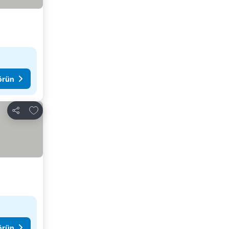
görün
Favorilerime ekle
Paylaş
görün