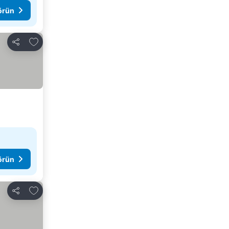
görün
Favorilerime ekle
Paylaş
görün
Favorilerime ekle
Paylaş