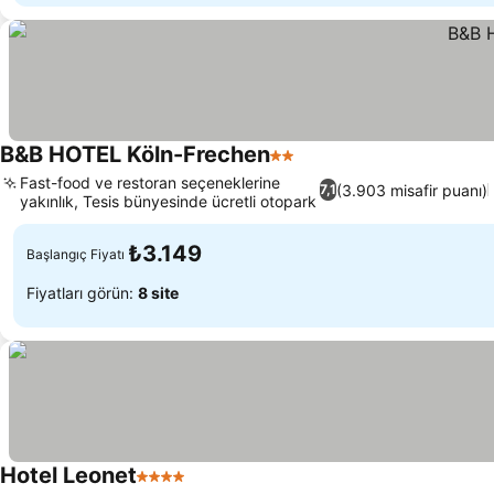
B&B HOTEL Köln-Frechen
2 Yıldız
Fast-food ve restoran seçeneklerine
(3.903 misafir puanı)
7,1
yakınlık, Tesis bünyesinde ücretli otopark
₺3.149
Başlangıç Fiyatı
Fiyatları görün:
8 site
Hotel Leonet
4 Yıldız