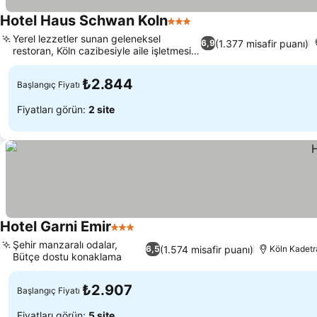
Hotel Haus Schwan Koln
3 Yıldız
Yerel lezzetler sunan geleneksel
(1.377 misafir puanı)
6,9
restoran, Köln cazibesiyle aile işletmesi
otel
₺2.844
Başlangıç Fiyatı
Fiyatları görün:
2 site
Hotel Garni Emir
3 Yıldız
Şehir manzaralı odalar,
(1.574 misafir puanı)
6,5
Köln Kadetr
Bütçe dostu konaklama
₺2.907
Başlangıç Fiyatı
Fiyatları görün:
5 site