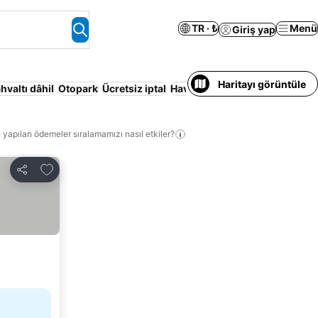
TR · ₺
Menü
Giriş yap
Haritayı görüntüle
hvaltı dâhil
Otopark
Ücretsiz iptal
Havuz
Klima
Konaklama Hizmet
 yapılan ödemeler sıralamamızı nasıl etkiler?
Favorilerime ekle
Paylaş