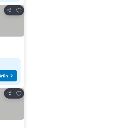
Favorilerime ekle
Paylaş
görün
Favorilerime ekle
Paylaş