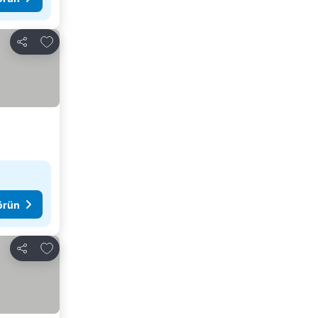
Favorilerime ekle
Paylaş
görün
Favorilerime ekle
Paylaş