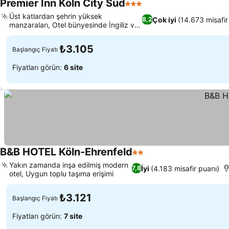
Premier Inn Köln City Süd
3 Yıldız
Üst katlardan şehrin yüksek
Çok iyi
(14.673 misafir
8,2
manzaraları, Otel bünyesinde İngiliz ve
pizza restoranı
₺3.105
Başlangıç Fiyatı
Fiyatları görün:
6 site
B&B HOTEL Köln-Ehrenfeld
2 Yıldız
Yakın zamanda inşa edilmiş modern
İyi
(4.183 misafir puanı)
7,8
otel, Uygun toplu taşıma erişimi
₺3.121
Başlangıç Fiyatı
Fiyatları görün:
7 site