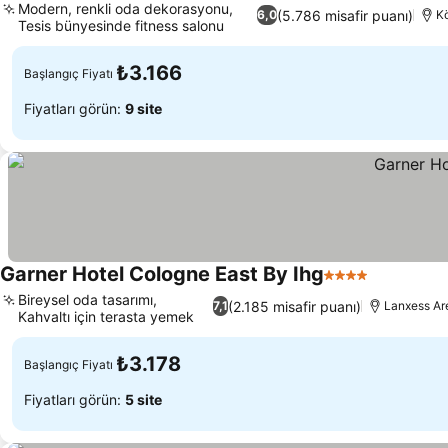
Modern, renkli oda dekorasyonu,
(5.786 misafir puanı)
6,0
Kö
Tesis bünyesinde fitness salonu
₺3.166
Başlangıç Fiyatı
Fiyatları görün:
9 site
Garner Hotel Cologne East By Ihg
4 Yıldız
Bireysel oda tasarımı,
(2.185 misafir puanı)
7,1
Lanxess Ar
Kahvaltı için terasta yemek
₺3.178
Başlangıç Fiyatı
Fiyatları görün:
5 site