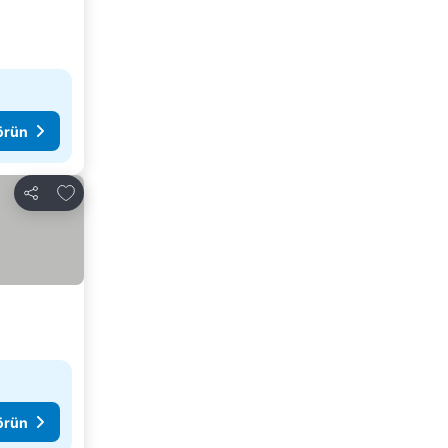
görün
Favorilerime ekle
Paylaş
görün