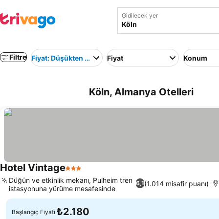
Gidilecek yer
Filtre
Fiyat: Düşükten yükseğe
Fiyat
Konum
Köln, Almanya Otelleri
Hotel Vintage
3 Yıldız
Düğün ve etkinlik mekanı, Pulheim tren
(1.014 misafir puanı)
6,1
istasyonuna yürüme mesafesinde
₺2.180
Başlangıç Fiyatı