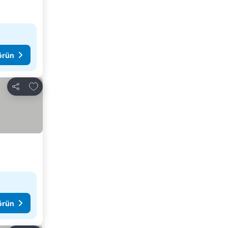
görün
Favorilerime ekle
Paylaş
görün