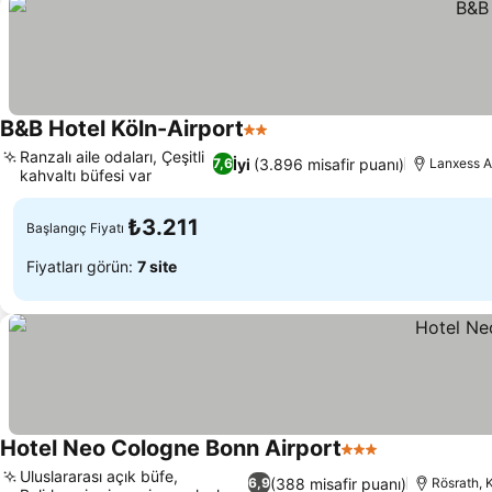
B&B Hotel Köln-Airport
2 Yıldız
Ranzalı aile odaları, Çeşitli
İyi
(3.896 misafir puanı)
7,6
Lanxess A
kahvaltı büfesi var
₺3.211
Başlangıç Fiyatı
Fiyatları görün:
7 site
Hotel Neo Cologne Bonn Airport
3 Yıldız
Uluslararası açık büfe,
(388 misafir puanı)
6,9
Rösrath, 