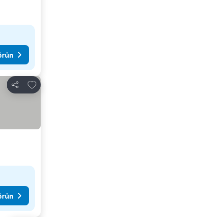
görün
Favorilerime ekle
Paylaş
görün