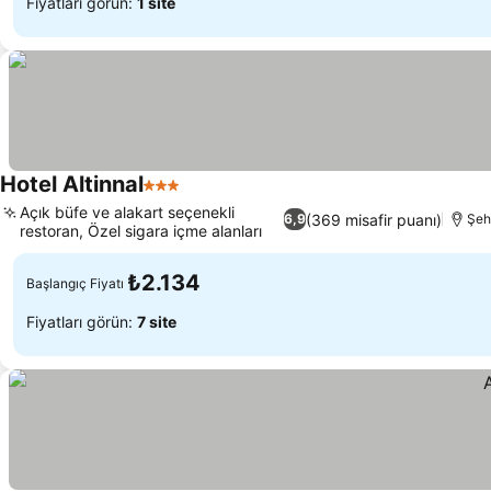
Fiyatları görün:
1 site
Hotel Altinnal
3 Yıldız
Açık büfe ve alakart seçenekli
(369 misafir puanı)
6,9
Şeh
restoran, Özel sigara içme alanları
₺2.134
Başlangıç Fiyatı
Fiyatları görün:
7 site