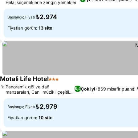
Helal seçeneklerle zengin yemekler
₺2.974
Başlangıç Fiyatı
Fiyatları görün:
13 site
Motali Life Hotel
3 Yıldız
Panoramik göl ve dağ
Çok iyi
(869 misafir puanı)
8,4
manzaraları, Canlı müzikli çeşitli
yemekler
₺2.979
Başlangıç Fiyatı
Fiyatları görün:
10 site