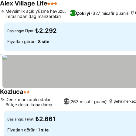
Alex Village Life
3 Yıldız
Mevsimlik açık yüzme havuzu,
Çok iyi
(327 misafir puanı)
8,0
Terasından dağ manzaraları
₺2.292
Başlangıç Fiyatı
Fiyatları görün:
8 site
Kozluca
2 Yıldız
Deniz manzaralı odalar,
(263 misafir puanı)
7,0
Şehir merkez
Bütçe dostu konaklama
₺2.661
Başlangıç Fiyatı
Fiyatları görün:
1 site