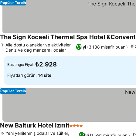
Popüler Tercih
The Sign Kocaeli Thermal Spa Hotel &Convent
Aile dostu olanaklar ve aktiviteler,
İyi
(3.188 misafir puanı)
7,7
Deniz ve dağ manzaralı odalar
₺2.928
Başlangıç Fiyatı
Fiyatları görün:
14 site
Popüler Tercih
New Balturk Hotel Izmit
4 Yıldız
Yeni yenilenmiş odalar ve süitler,
İyi
(1.591 misafir puanı)
7,7