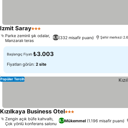
Izmit Saray
3 Yıldız
Parke zeminli şık odalar,
(332 misafir puanı)
6,9
Şehir merkezi 2.
Manzaralı teras
₺3.003
Başlangıç Fiyatı
Fiyatları görün:
2 site
Popüler Tercih
Kızılkaya Business Otel
3 Yıldız
Zengin açık büfe kahvaltı,
Mükemmel
(1.196 misafir puanı)
8,7
Çok yönlü konferans salonu