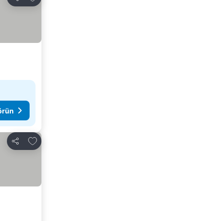
Paylaş
görün
Favorilerime ekle
Paylaş