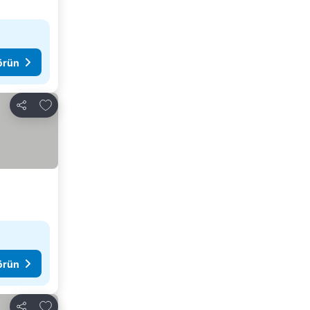
görün
Favorilerime ekle
Paylaş
görün
Favorilerime ekle