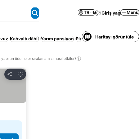
TR · ₺
Menü
Giriş yap
Haritayı görüntüle
avuz
Kahvaltı dâhil
Yarım pansiyon
Plaj
Her Şey Dahil
Jakuzi
Tat
 yapılan ödemeler sıralamamızı nasıl etkiler?
Favorilerime ekle
Paylaş