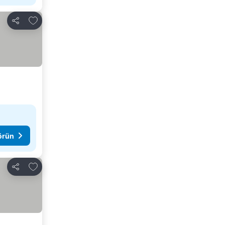
Favorilerime ekle
Paylaş
görün
Favorilerime ekle
Paylaş