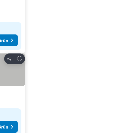
görün
Favorilerime ekle
Paylaş
görün