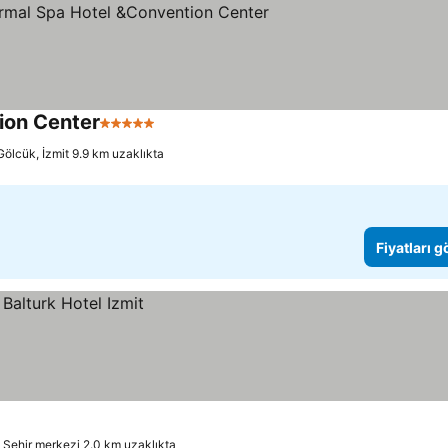
ion Center
5 Yıldız
Gölcük, İzmit 9.9 km uzaklıkta
Fiyatları 
Şehir merkezi 2.0 km uzaklıkta