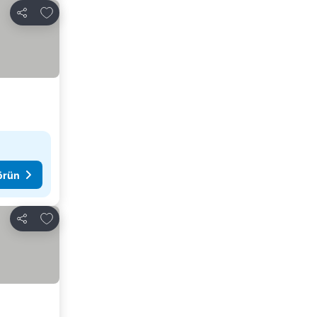
Favorilerime ekle
Paylaş
görün
Favorilerime ekle
Paylaş