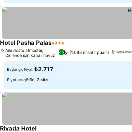
Hotel Pasha Palas
4 Yıldız
Aile dostu atmosfer,
İyi
(1.083 misafir puanı)
7,5
Şehir mer
Dinlence için kapalı havuz
₺2.717
Başlangıç Fiyatı
Fiyatları görün:
2 site
Rivada Hotel