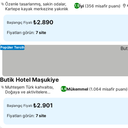
Özenle tasarlanmış, sakin odalar,
İyi
(356 misafir puanı)
7,5
Kartepe kayak merkezine yakınlık
₺2.890
Başlangıç Fiyatı
Fiyatları görün:
7 site
Popüler Tercih
Butik Hotel Maşukiye
Muhteşem Türk kahvaltısı,
Mükemmel
(1.064 misafir puanı)
8,6
Doğaya ve aktivitelere
yakınlık
₺2.901
Başlangıç Fiyatı
Fiyatları görün:
7 site