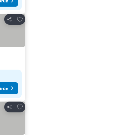
görün
Favorilerime ekle
Paylaş
görün
Favorilerime ekle
Paylaş