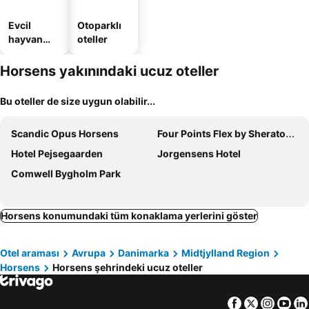
Evcil
Otoparklı
hayvan
oteller
dostu
oteller
Horsens yakınındaki ucuz oteller
Bu oteller de size uygun olabilir...
Scandic Opus Horsens
Four Points Flex by Sheraton Horsens
Hotel Pejsegaarden
Jorgensens Hotel
Comwell Bygholm Park
Horsens konumundaki tüm konaklama yerlerini göster
Otel araması
Avrupa
Danimarka
Midtjylland Region
Horsens
Horsens şehrindeki ucuz oteller
Facebook
Twitter
Insta
Yo