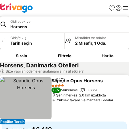
Favoriler
Giriş y
Me
Gidilecek yer
Horsens
Giriş/çıkış
Misafirler ve odalar
Tarih seçin
2 Misafir, 1 Oda.
Sırala
Filtrele
Harita
Horsens, Danimarka Otelleri
Bize yapılan ödemeler sıralamamızı nasıl etkiler?
Scandic Opus Horsens
Paylaş
Favorilerime ekle
Fiy
4 Yıldız
8,5
Mükemmel
3.885
Şehir merkezi 2.0 km uzaklıkta
Yüksek tavanlı ve manzaralı odalar
Fiyatla
Popüler Tercih