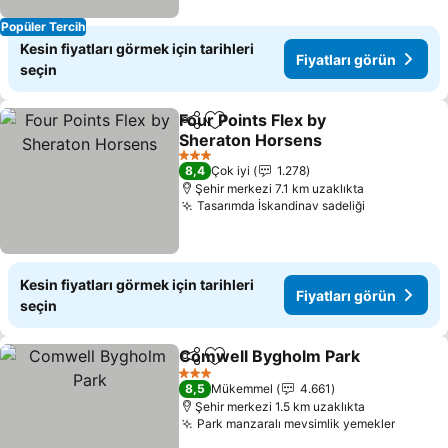
Popüler Tercih
Kesin fiyatları görmek için tarihleri
Fiyatları görün
seçin
Four Points Flex by
Paylaş
Favorilerime ekle
Sheraton Horsens
Fiyatları görün
3 Yıldız
8,4
Çok iyi
1.278
Şehir merkezi 7.1 km uzaklıkta
Tasarımda İskandinav sadeliği
Fiyatları g
Kesin fiyatları görmek için tarihleri
Fiyatları görün
seçin
Comwell Bygholm Park
Paylaş
Favorilerime ekle
Fiy
3 Yıldız
8,5
Mükemmel
4.661
Şehir merkezi 1.5 km uzaklıkta
Park manzaralı mevsimlik yemekler
Fiyatla