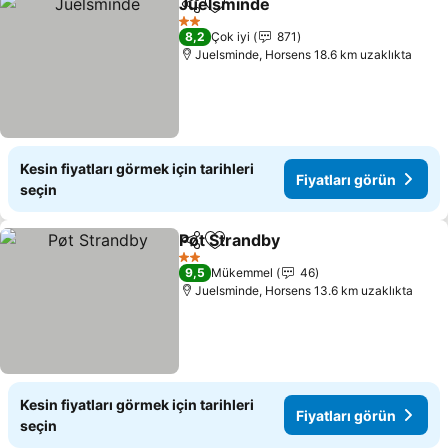
Juelsminde
Paylaş
Favorilerime ekle
Fiyatları görün
2 Yıldız
8,2
Çok iyi
871
Juelsminde, Horsens 18.6 km uzaklıkta
Kesin fiyatları görmek için tarihleri
Fiyatları görün
seçin
Pøt Strandby
Paylaş
Favorilerime ekle
Fiyatları görü
2 Yıldız
9,5
Mükemmel
46
Juelsminde, Horsens 13.6 km uzaklıkta
Kesin fiyatları görmek için tarihleri
Fiyatları görün
seçin