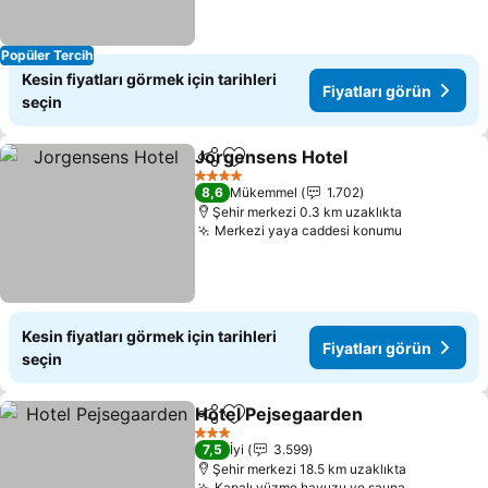
Popüler Tercih
Kesin fiyatları görmek için tarihleri
Fiyatları görün
seçin
Jorgensens Hotel
Paylaş
Favorilerime ekle
Fiyatları
4 Yıldız
8,6
Mükemmel
1.702
Şehir merkezi 0.3 km uzaklıkta
Merkezi yaya caddesi konumu
Fiyatları 
Kesin fiyatları görmek için tarihleri
Fiyatları görün
seçin
Hotel Pejsegaarden
Paylaş
Favorilerime ekle
Fiyatla
3 Yıldız
7,5
İyi
3.599
Şehir merkezi 18.5 km uzaklıkta
Kapalı yüzme havuzu ve sauna