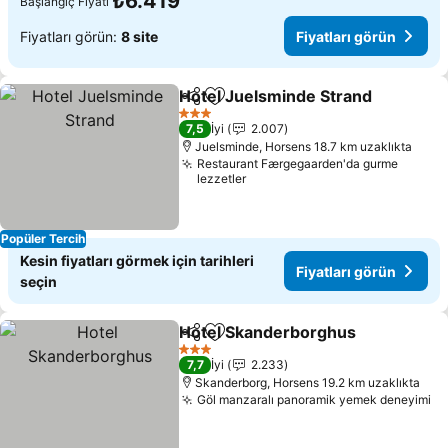
₺6.419
Başlangıç Fiyatı
Fiyatları görün:
8 site
Fiyatları görün
Hotel Juelsminde Strand
Paylaş
Favorilerime ekle
F
3 Yıldız
7,5
İyi
2.007
Juelsminde, Horsens 18.7 km uzaklıkta
Restaurant Færgegaarden'da gurme
lezzetler
Popüler Tercih
Kesin fiyatları görmek için tarihleri
Fiyatları görün
seçin
Hotel Skanderborghus
Paylaş
Favorilerime ekle
Fiy
3 Yıldız
7,7
İyi
2.233
Skanderborg, Horsens 19.2 km uzaklıkta
Göl manzaralı panoramik yemek deneyimi
Fi