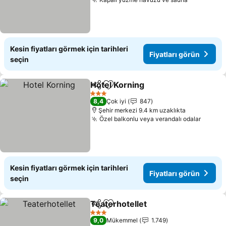
Fiyatları 
Kesin fiyatları görmek için tarihleri
Fiyatları görün
seçin
Hotel Korning
Paylaş
Favorilerime ekle
Fiyatları gör
3 Yıldız
8,4
Çok iyi
847
Şehir merkezi 9.4 km uzaklıkta
Özel balkonlu veya verandalı odalar
Fiyatl
Kesin fiyatları görmek için tarihleri
Fiyatları görün
seçin
Teaterhotellet
Paylaş
Favorilerime ekle
Fiyatları gö
3 Yıldız
9,0
Mükemmel
1.749