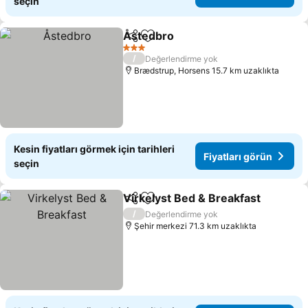
seçin
Åstedbro
Paylaş
Favorilerime ekle
Fiyatları görün
3 Yıldız
/
Değerlendirme yok
Brædstrup, Horsens 15.7 km uzaklıkta
Kesin fiyatları görmek için tarihleri
Fiyatları görün
seçin
Virkelyst Bed & Breakfast
Paylaş
Favorilerime ekle
/
Değerlendirme yok
Şehir merkezi 71.3 km uzaklıkta