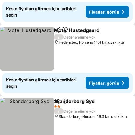
Kesin fiyatları görmek için tarihleri
Fiyatları görün
seçin
Motel Hustedgaard
Paylaş
Favorilerime ekle
Fiyatla
/
Değerlendirme yok
Hedensted, Horsens 14.4 km uzaklıkta
Kesin fiyatları görmek için tarihleri
Fiyatları görün
seçin
Skanderborg Syd
Paylaş
Favorilerime ekle
Fiyatları
2 Yıldız
/
Değerlendirme yok
Skanderborg, Horsens 16.3 km uzaklıkta