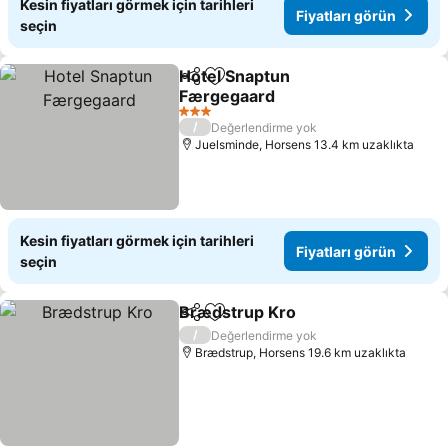
Kesin fiyatları görmek için tarihleri
Fiyatları görün
seçin
Hotel Snaptun
Paylaş
Favorilerime ekle
Færgegaard
Fiyatları görün
3 Yıldız
/
Değerlendirme yok
Juelsminde, Horsens 13.4 km uzaklıkta
Kesin fiyatları görmek için tarihleri
Fiyatları görün
seçin
Brædstrup Kro
Paylaş
Favorilerime ekle
Fiyatları gö
/
Değerlendirme yok
Brædstrup, Horsens 19.6 km uzaklıkta