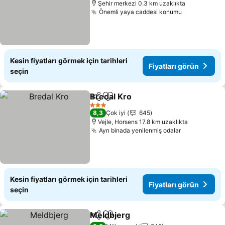
Şehir merkezi 0.3 km uzaklıkta
Önemli yaya caddesi konumu
Fiyatları g
Kesin fiyatları görmek için tarihleri
Fiyatları görün
seçin
Bredal Kro
Paylaş
Favorilerime ekle
Fiyatları görün
3 Yıldız
8,3
Çok iyi
645
Vejle, Horsens 17.8 km uzaklıkta
Ayrı binada yenilenmiş odalar
Fiyatları gö
Kesin fiyatları görmek için tarihleri
Fiyatları görün
seçin
Meldbjerg
Paylaş
Favorilerime ekle
Fiyatları görün