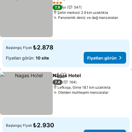
Paylaş
Favorilerime ekle
3 Yıldız
7,9
İyi
547
Şehir merkezi 2.9 km uzaklıkta
Panoramik deniz ve dağ manzaraları
₺2.878
Başlangıç Fiyatı
Fiyatları görün:
10 site
Fiyatları görün
Nagas Hotel
Paylaş
Favorilerime ekle
7,4
164
Lefkoşa, Girne 18.1 km uzaklıkta
Otelden muhteşem manzaralar
₺2.930
Başlangıç Fiyatı