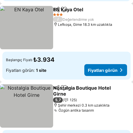
EN Kaya Otel
Paylaş
Favorilerime ekle
3 Yıldız
/
Değerlendirme yok
Lefkoşa, Girne 18.3 km uzaklıkta
₺3.934
Başlangıç Fiyatı
Fiyatları görün:
1 site
Fiyatları görün
Nostalgia Boutique Hotel
Paylaş
Favorilerime ekle
Girne
5,7
125
Şehir merkezi 0.3 km uzaklıkta
Özgün antika tasarım