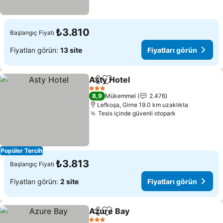
₺3.810
Başlangıç Fiyatı
Fiyatları görün:
13 site
Fiyatları görün
Asty Hotel
Paylaş
Favorilerime ekle
3 Yıldız
8,9
Mükemmel
2.476
Lefkoşa, Girne 19.0 km uzaklıkta
Tesis içinde güvenli otopark
Popüler Tercih
₺3.813
Başlangıç Fiyatı
Fiyatları görün:
2 site
Fiyatları görün
Azure Bay
Paylaş
Favorilerime ekle