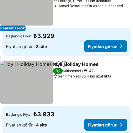
Lefkoşa, Girne 19.1 km uzaklıkta
Amavi Restaurant'ta Akdeniz lezzetleri
Popüler Tercih
₺3.929
Başlangıç Fiyatı
Fiyatları görün:
8 site
Fiyatları görün
Idyll Holiday Homes
Paylaş
Favorilerime ekle
9,1
Mükemmel
42
Şehir merkezi 25.4 km uzaklıkta
₺3.933
Başlangıç Fiyatı
Fiyatları görün:
4 site
Fiyatları görün