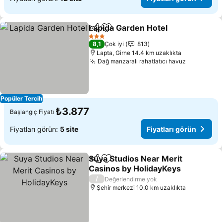
Lapida Garden Hotel
Paylaş
Favorilerime ekle
3 Yıldız
8,1
Çok iyi
813
Lapta, Girne 14.4 km uzaklıkta
Dağ manzaralı rahatlatıcı havuz
Popüler Tercih
₺3.877
Başlangıç Fiyatı
Fiyatları görün:
5 site
Fiyatları görün
Suya Studios Near Merit
Paylaş
Favorilerime ekle
Casinos by HolidayKeys
/
Değerlendirme yok
Şehir merkezi 10.0 km uzaklıkta