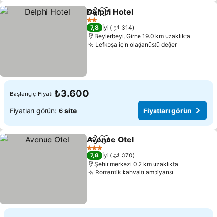
Delphi Hotel
Paylaş
Favorilerime ekle
2 Yıldız
7,8
İyi
314
Beylerbeyi, Girne 19.0 km uzaklıkta
Lefkoşa için olağanüstü değer
₺3.600
Başlangıç Fiyatı
Fiyatları görün:
6 site
Fiyatları görün
Avenue Otel
Paylaş
Favorilerime ekle
3 Yıldız
7,8
İyi
370
Şehir merkezi 0.2 km uzaklıkta
Romantik kahvaltı ambiyansı