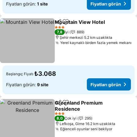
Fiyatları görün:
1 site
Fiyatları görün
Mountain View Hotel
Paylaş
Favorilerime ekle
3 Yıldız
7,8
İyi
889
Şehir merkezi 5.2 km uzaklıkta
Yerel kaynaklı birden fazla yemek mekanı
₺3.068
Başlangıç Fiyatı
Fiyatları görün:
9 site
Fiyatları görün
Greenland Premium
Paylaş
Favorilerime ekle
Residence
3 Yıldız
8,0
Çok iyi
295
Lefkoşa, Girne 16.2 km uzaklıkta
Eğlenceli oyunlar seni bekliyor