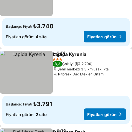
₺3.740
Başlangıç Fiyatı
Fiyatları görün:
4 site
Fiyatları görün
Lapida Kyrenia
Paylaş
Favorilerime ekle
3 Yıldız
8,2
Çok iyi
2.700
Şehir merkezi 3.3 km uzaklıkta
Pitoresk Dağ Etekleri Ortamı
₺3.791
Başlangıç Fiyatı
Fiyatları görün:
2 site
Fiyatları görün