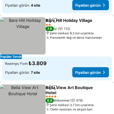
Fiyatları görün:
4 site
Fiyatları görün
Bare Hill Holiday Village
Paylaş
Favorilerime ekle
2 Yıldız
7,9
İyi
722
Şehir merkezi 8.3 km uzaklıkta
Panoramik dağ ve deniz manzaraları
Popüler Tercih
₺3.809
Başlangıç Fiyatı
Fiyatları görün:
7 site
Fiyatları görün
Bella View Art Boutique
Paylaş
Favorilerime ekle
Hotel
4 Yıldız
8,8
Mükemmel
678
Şehir merkezi 3.7 km uzaklıkta
Otelin restoranı ve akşam barı