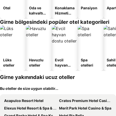
Otel
Oda ve
Konaklama
Pansiyon
Apart
kahvaltı
Hizmeti
sunan
Verilen
Girne bölgesindeki popüler otel kategorileri
oteller
Apart
Daire
Lüks
Havuzlu
Evcil
Spa
Sahil
oteller
oteller
hayvan
otelleri
otelle
dostu
oteller
Girne yakınındaki ucuz oteller
Bu oteller de size uygun olabilir...
Acapulco Resort Hotel
Cratos Premium Hotel Casino Spa
Elexus Hotel Resort & Spa & Casino
Merit Park Hotel Casino & Spa
Grand Pasha Hotel & Spa Kyrenia
Hotel Pia Bella