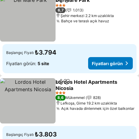
Del Mare Park
Paylaş
Favorilerime ekle
3 Yıldız
6,7
1.013
Şehir merkezi 2.2 km uzaklıkta
Bahçe ve teraslı açık havuz
₺3.794
Başlangıç Fiyatı
Fiyatları görün:
5 site
Fiyatları görün
Lordos Hotel Apartments
Paylaş
Favorilerime ekle
Nicosia
3 Yıldız
8,6
Mükemmel
828
Lefkoşa, Girne 19.2 km uzaklıkta
Açık havada dinlenmek için özel balkonlar
₺3.803
Başlangıç Fiyatı