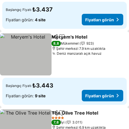
₺3.437
Başlangıç Fiyatı
Fiyatları görün:
4 site
Fiyatları görün
Meryem's Hotel
Paylaş
Favorilerime ekle
8,8
Mükemmel
923
Şehir merkezi 7.9 km uzaklıkta
Deniz manzaralı açık havuz
₺3.443
Başlangıç Fiyatı
Fiyatları görün:
9 site
Fiyatları görün
The Olive Tree Hotel
Paylaş
Favorilerime ekle
4 Yıldız
7,8
İyi
3.011
Şehir merkezi 6.9 km uzaklıkta