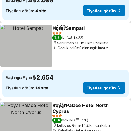
₺2.098
Başlangıç Fiyatı
Fiyatları görün:
4 site
Fiyatları görün
Hotel Sempati
Paylaş
Favorilerime ekle
3 Yıldız
7,5
İyi
1.422
Şehir merkezi 15.1 km uzaklıkta
Çocuk bölümü olan açık havuz
₺2.654
Başlangıç Fiyatı
Fiyatları görün:
14 site
Fiyatları görün
Royal Palace Hotel North
Paylaş
Favorilerime ekle
Cyprus
3 Yıldız
8,4
Çok iyi
776
Lefkoşa, Girne 14.2 km uzaklıkta
Rahatlatıcı jakuzi ve salon