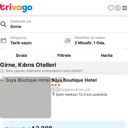
Favoriler
Giriş y
Me
Gidilecek yer
Girne
Giriş/çıkış
Misafirler ve odalar
Tarih seçin
2 Misafir, 1 Oda.
Sırala
Filtrele
Harita
Girne, Kıbrıs Otelleri
Bize yapılan ödemeler sıralamamızı nasıl etkiler?
Suya Boutique Hotel
Paylaş
Favorilerime ekle
3 Yıldız
/
Değerlendirme yok
Şehir merkezi 10.0 km uzaklıkta