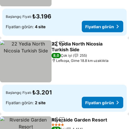
₺3.196
Başlangıç Fiyatı
Fiyatları görün:
4 site
Fiyatları görün
22 Yedia North Nicosia
Paylaş
Favorilerime ekle
Turkish Side
8,0
Çok iyi
255
Lefkoşa, Girne 18.8 km uzaklıkta
₺3.201
Başlangıç Fiyatı
Fiyatları görün:
2 site
Fiyatları görün
Riverside Garden Resort
Paylaş
Favorilerime ekle
4 Yıldız