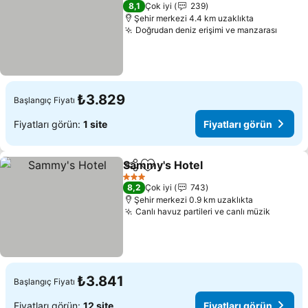
3 Yıldız
8,1
Çok iyi
239
Şehir merkezi 4.4 km uzaklıkta
Doğrudan deniz erişimi ve manzarası
₺3.829
Başlangıç Fiyatı
Fiyatları görün:
1 site
Fiyatları görün
Sammy's Hotel
Paylaş
Favorilerime ekle
3 Yıldız
8,2
Çok iyi
743
Şehir merkezi 0.9 km uzaklıkta
Canlı havuz partileri ve canlı müzik
₺3.841
Başlangıç Fiyatı
Fiyatları görün:
12 site
Fiyatları görün