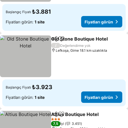
₺3.881
Başlangıç Fiyatı
Fiyatları görün:
1 site
Fiyatları görün
Old Stone Boutique Hotel
Paylaş
Favorilerime ekle
/
Değerlendirme yok
Lefkoşa, Girne 18.1 km uzaklıkta
₺3.923
Başlangıç Fiyatı
Fiyatları görün:
1 site
Fiyatları görün
Altius Boutique Hotel
Paylaş
Favorilerime ekle
3 Yıldız
7,5
İyi
3.451