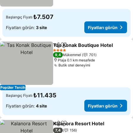
₺7.507
Başlangıç Fiyatı
Fiyatları görün:
3 site
Fiyatları görün
Tas Konak Boutique Hotel
Paylaş
Favorilerime ekle
4 Yıldız
9,4
Mükemmel
701
Plaja 0.1 km mesafede
Butik otel deneyimi
Popüler Tercih
₺11.435
Başlangıç Fiyatı
Fiyatları görün:
4 site
Fiyatları görün
Kalanora Resort Hotel
Paylaş
Favorilerime ekle
7,4
156