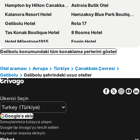
Hampton by Hilton Canakkale Gallipoli
Astroia Butik Otel
Kalanora Resort Hotel
Hamzakoy Blue Park Boutique Hotel
Gelibolu Hotel
Rota 17
Tas Konak Boutique Hotel
8 Rooms Hotel
Hotel Milestone1915
Engin Hotel
Flora Hotel
Gundogdu Otel
Gelibolu konumundaki tüm konaklama yerlerini göster
Mercan Otel
Kiraz Otel
Otel araması
Avrupa
Türkiye
Çanakkale Çevresi
Coskun Otel Sarkoy
Hotel Mercan
Gelibolu
Gelibolu şehrindeki ucuz oteller
MİDİS PARK OTEL Şarköy
Facebook
Twitter
Insta
Yo
Ülkenizi Seçin
Google'a ekle
Sonuçlarımıza kolayca ulaşın:
Google'da trivago'yu tercih edilen
kaynaklar arasına ekleyin.
Şirket