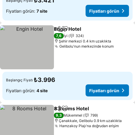
₺3.421
Başlangıç Fiyatı
Fiyatları görün:
7 site
Fiyatları görün
Engin Hotel
Paylaş
Favorilerime ekle
7,6
İyi
324
Şehir merkezi 0.4 km uzaklıkta
Gelibolu'nun merkezinde konum
₺3.996
Başlangıç Fiyatı
Fiyatları görün:
4 site
Fiyatları görün
8 Rooms Hotel
Paylaş
Favorilerime ekle
9,3
Mükemmel
799
Çanakkale, Gelibolu 0.9 km uzaklıkta
Hamzakoy Plajı'na doğrudan erişim