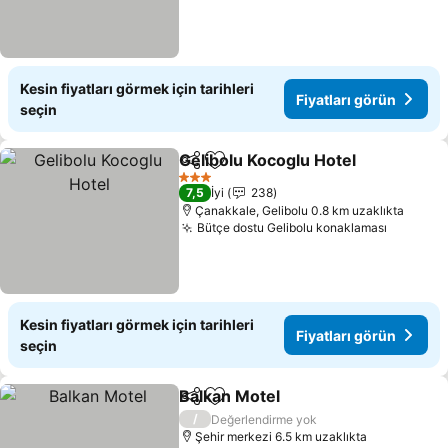
Kesin fiyatları görmek için tarihleri
Fiyatları görün
seçin
Gelibolu Kocoglu Hotel
Paylaş
Favorilerime ekle
3 Yıldız
7,5
İyi
238
Çanakkale, Gelibolu 0.8 km uzaklıkta
Bütçe dostu Gelibolu konaklaması
Kesin fiyatları görmek için tarihleri
Fiyatları görün
seçin
Balkan Motel
Paylaş
Favorilerime ekle
/
Değerlendirme yok
Şehir merkezi 6.5 km uzaklıkta