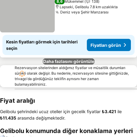
8,6
Mükemmel
138
Lapseki, Gelibolu 7.8 km uzaklıkta
Deniz veya Şehir Manzarası
Kesin fiyatları görmek için tarihleri
Fiyatları görün
seçin
Daha fazlasını görüntüle
Rezervasyon sitelerinden aldığımız fiyatlar ve müsaitlik durumları
sürekli olarak değişir. Bu nedenle, rezervasyon sitesine gittiğinizde,
trivago'da gördüğünüz teklifin aynısını her zaman
bulamayabilirsiniz.
Fiyat aralığı
Gelibolu şehrindeki ucuz oteller için gecelik fiyatlar
‎₺3.421
ile
‎₺11.435
arasında değişmektedir.
Gelibolu konumunda diğer konaklama yerleri