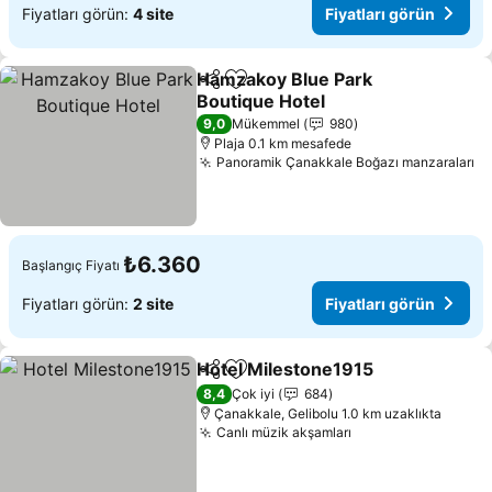
Fiyatları görün:
4 site
Fiyatları görün
Hamzakoy Blue Park
Paylaş
Favorilerime ekle
Boutique Hotel
9,0
Mükemmel
980
Plaja 0.1 km mesafede
Panoramik Çanakkale Boğazı manzaraları
₺6.360
Başlangıç Fiyatı
Fiyatları görün:
2 site
Fiyatları görün
Hotel Milestone1915
Paylaş
Favorilerime ekle
8,4
Çok iyi
684
Çanakkale, Gelibolu 1.0 km uzaklıkta
Canlı müzik akşamları