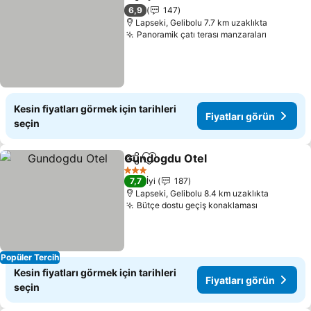
Paylaş
Favorilerime ekle
6,9
147
Lapseki, Gelibolu 7.7 km uzaklıkta
Panoramik çatı terası manzaraları
Kesin fiyatları görmek için tarihleri
Fiyatları görün
seçin
Gundogdu Otel
Paylaş
Favorilerime ekle
3 Yıldız
7,7
İyi
187
Lapseki, Gelibolu 8.4 km uzaklıkta
Bütçe dostu geçiş konaklaması
Popüler Tercih
Kesin fiyatları görmek için tarihleri
Fiyatları görün
seçin