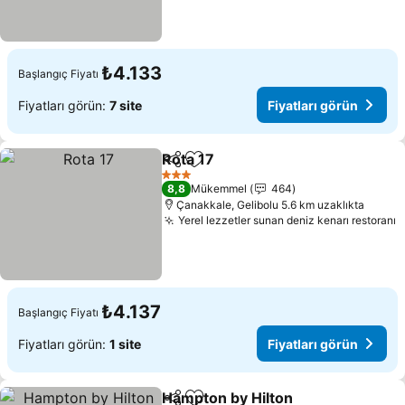
₺4.133
Başlangıç Fiyatı
Fiyatları görün:
7 site
Fiyatları görün
Rota 17
Paylaş
Favorilerime ekle
3 Yıldız
8,8
Mükemmel
464
Çanakkale, Gelibolu 5.6 km uzaklıkta
Yerel lezzetler sunan deniz kenarı restoranı
₺4.137
Başlangıç Fiyatı
Fiyatları görün:
1 site
Fiyatları görün
Hampton by Hilton