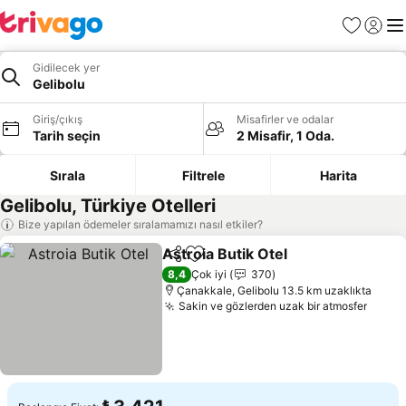
Favoriler
Giriş y
Me
Gidilecek yer
Gelibolu
Giriş/çıkış
Misafirler ve odalar
Tarih seçin
2 Misafir, 1 Oda.
Sırala
Filtrele
Harita
Gelibolu, Türkiye Otelleri
Bize yapılan ödemeler sıralamamızı nasıl etkiler?
Astroia Butik Otel
Paylaş
Favorilerime ekle
8,4
Çok iyi
370
Çanakkale, Gelibolu 13.5 km uzaklıkta
Sakin ve gözlerden uzak bir atmosfer