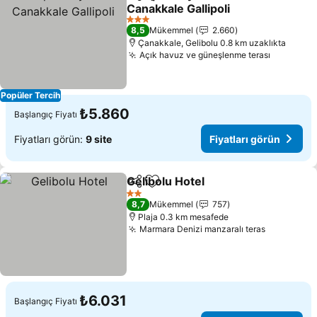
Paylaş
Favorilerime ekle
Canakkale Gallipoli
3 Yıldız
8,5
Mükemmel
2.660
Çanakkale, Gelibolu 0.8 km uzaklıkta
Açık havuz ve güneşlenme terası
Popüler Tercih
₺5.860
Başlangıç Fiyatı
Fiyatları görün:
9 site
Fiyatları görün
Gelibolu Hotel
Paylaş
Favorilerime ekle
2 Yıldız
8,7
Mükemmel
757
Plaja 0.3 km mesafede
Marmara Denizi manzaralı teras
₺6.031
Başlangıç Fiyatı