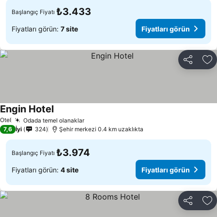
₺3.433
Başlangıç Fiyatı
Fiyatları görün:
7 site
Fiyatları görün
Paylaş
Fa
Engin Hotel
Otel
Odada temel olanaklar
7,6
İyi
324
Şehir merkezi 0.4 km uzaklıkta
₺3.974
Başlangıç Fiyatı
Fiyatları görün:
4 site
Fiyatları görün
Paylaş
Fa