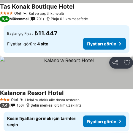
Tas Konak Boutique Hotel
Otel
Bol ve çeşitli kahvaltı
4 Yıldız
9,4
Mükemmel
701
Plaja 0.1 km mesafede
₺11.447
Başlangıç Fiyatı
Fiyatları görün:
4 site
Fiyatları görün
Paylaş
Fa
Kalanora Resort Hotel
Otel
Helal mutfaklı aile dostu restoran
3 Yıldız
7,4
156
Şehir merkezi 6.5 km uzaklıkta
Kesin fiyatları görmek için tarihleri
Fiyatları görün
seçin