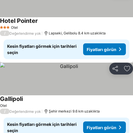
Hotel Pointer
Otel
3 Yıldız
/
Lapseki, Gelibolu 8.4 km uzaklıkta
Değerlendirme yok
Kesin fiyatları görmek için tarihleri
Fiyatları görün
seçin
Paylaş
Fa
Gallipoli
Otel
/
Şehir merkezi 9.6 km uzaklıkta
Değerlendirme yok
Kesin fiyatları görmek için tarihleri
Fiyatları görün
seçin