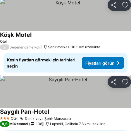
Paylaş
Fa
Köşk Motel
Otel
/
Şehir merkezi 10.9 km uzaklıkta
Değerlendirme yok
Kesin fiyatları görmek için tarihleri
Fiyatları görün
seçin
Paylaş
Fa
Saygılı Pan-Hotel
Otel
Deniz veya Şehir Manzarası
3 Yıldız
8,6
Mükemmel
138
Lapseki, Gelibolu 7.8 km uzaklıkta