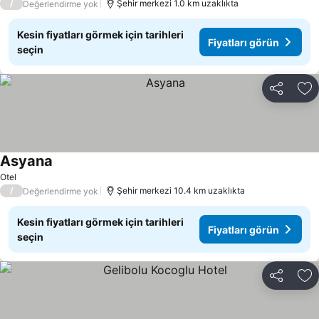
/
Şehir merkezi 1.0 km uzaklıkta
Değerlendirme yok
Kesin fiyatları görmek için tarihleri
Fiyatları görün
seçin
Paylaş
Fa
Asyana
Otel
/
Şehir merkezi 10.4 km uzaklıkta
Değerlendirme yok
Kesin fiyatları görmek için tarihleri
Fiyatları görün
seçin
Paylaş
Fa