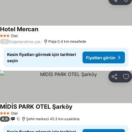
Paylaş
Fa
Hotel Mercan
Otel
3 Yıldız
/
Plaja 0.4 km mesafede
Değerlendirme yok
Kesin fiyatları görmek için tarihleri
Fiyatları görün
seçin
Paylaş
Fa
MİDİS PARK OTEL Şarköy
Otel
3 Yıldız
6,0
1
Şehir merkezi 45.3 km uzaklıkta
Kesin fiyatları görmek için tarihleri