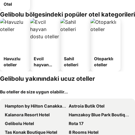
Otel
Gelibolu bölgesindeki popüler otel kategorileri
Havuzlu
Evcil
Sahil
Otoparklı
oteller
hayvan
otelleri
oteller
dostu
oteller
Gelibolu yakınındaki ucuz oteller
Bu oteller de size uygun olabilir...
Hampton by Hilton Canakkale Gallipoli
Astroia Butik Otel
Kalanora Resort Hotel
Hamzakoy Blue Park Boutique Hotel
Gelibolu Hotel
Rota 17
Tas Konak Boutique Hotel
8 Rooms Hotel