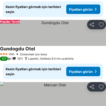
Kesin fiyatları görmek için tarihleri
Fiyatları görün
seçin
Popüler Tercih
Paylaş
Fa
Gundogdu Otel
Otel
Dinlenmek için teras
3 Yıldız
7,7
İyi
187
Lapseki, Gelibolu 8.4 km uzaklıkta
Kesin fiyatları görmek için tarihleri
Fiyatları görün
seçin
Paylaş
Fa