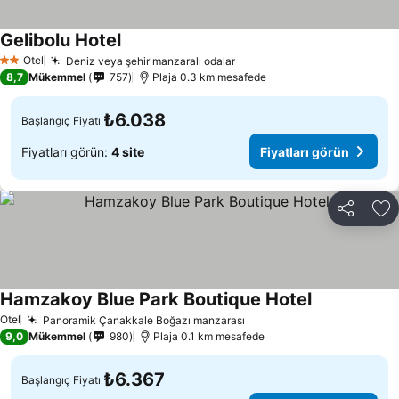
Gelibolu Hotel
Otel
Deniz veya şehir manzaralı odalar
2 Yıldız
8,7
Mükemmel
757
Plaja 0.3 km mesafede
₺6.038
Başlangıç Fiyatı
Fiyatları görün:
4 site
Fiyatları görün
Paylaş
Fa
Hamzakoy Blue Park Boutique Hotel
Otel
Panoramik Çanakkale Boğazı manzarası
9,0
Mükemmel
980
Plaja 0.1 km mesafede
₺6.367
Başlangıç Fiyatı