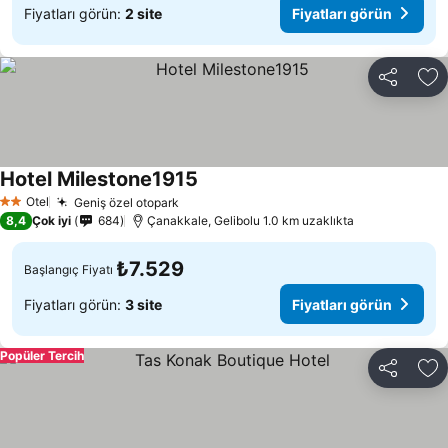
Fiyatları görün:
2 site
Fiyatları görün
Paylaş
Fa
Hotel Milestone1915
Otel
Geniş özel otopark
2 Yıldız
8,4
Çok iyi
684
Çanakkale, Gelibolu 1.0 km uzaklıkta
₺7.529
Başlangıç Fiyatı
Fiyatları görün:
3 site
Fiyatları görün
Popüler Tercih
Paylaş
Fa