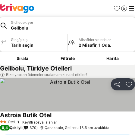
Favoriler
Giriş y
Me
Gidilecek yer
Gelibolu
Giriş/çıkış
Misafirler ve odalar
Tarih seçin
2 Misafir, 1 Oda.
Sırala
Filtrele
Harita
Gelibolu, Türkiye Otelleri
Bize yapılan ödemeler sıralamamızı nasıl etkiler?
Paylaş
Fa
Astroia Butik Otel
Otel
Keyifli sosyal alanlar
2 Yıldız
8,4
Çok iyi
370
Çanakkale, Gelibolu 13.5 km uzaklıkta