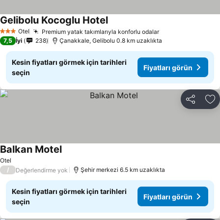
Gelibolu Kocoglu Hotel
Otel
Premium yatak takımlarıyla konforlu odalar
3 Yıldız
7,5
İyi
238
Çanakkale, Gelibolu 0.8 km uzaklıkta
Kesin fiyatları görmek için tarihleri
Fiyatları görün
seçin
Paylaş
Fa
Balkan Motel
Otel
/
Şehir merkezi 6.5 km uzaklıkta
Değerlendirme yok
Kesin fiyatları görmek için tarihleri
Fiyatları görün
seçin