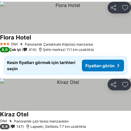
Paylaş
Fa
Flora Hotel
Otel
Panoramik Çanakkale Köprüsü manzarası
3 Yıldız
8,0
Çok iyi
414
Şehir merkezi 11.1 km uzaklıkta
Kesin fiyatları görmek için tarihleri
Fiyatları görün
seçin
Paylaş
Fa
Kiraz Otel
Otel
Panoramik çatı terası manzaraları
6,9
147
Lapseki, Gelibolu 7.7 km uzaklıkta