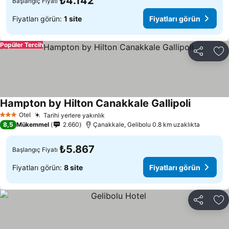
₺4.142
Başlangıç Fiyatı
Fiyatları görün:
1 site
Fiyatları görün
Popüler Tercih
Paylaş
Fa
Hampton by Hilton Canakkale Gallipoli
Otel
Tarihi yerlere yakınlık
3 Yıldız
8,5
Mükemmel
2.660
Çanakkale, Gelibolu 0.8 km uzaklıkta
₺5.867
Başlangıç Fiyatı
Fiyatları görün:
8 site
Fiyatları görün
Paylaş
Fa