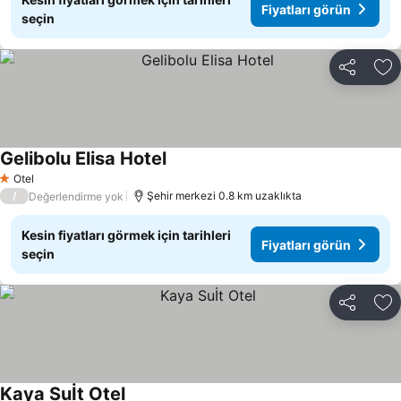
Fiyatları görün
seçin
Paylaş
Fa
Gelibolu Elisa Hotel
Otel
1 Yıldız
/
Şehir merkezi 0.8 km uzaklıkta
Değerlendirme yok
Kesin fiyatları görmek için tarihleri
Fiyatları görün
seçin
Paylaş
Fa
Kaya Suİt Otel