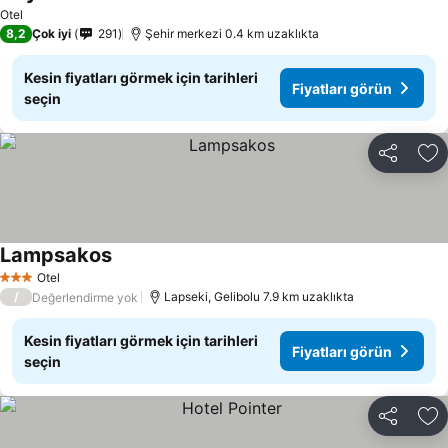
Otel
8,2
Çok iyi
291
Şehir merkezi 0.4 km uzaklıkta
Kesin fiyatları görmek için tarihleri
Fiyatları görün
seçin
Paylaş
Fa
Lampsakos
Otel
3 Yıldız
/
Lapseki, Gelibolu 7.9 km uzaklıkta
Değerlendirme yok
Kesin fiyatları görmek için tarihleri
Fiyatları görün
seçin
Paylaş
Fa