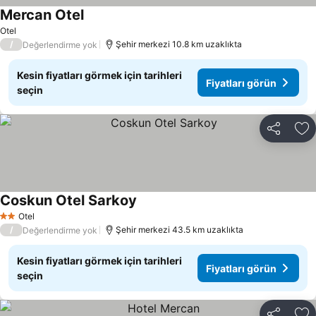
Mercan Otel
Otel
/
Şehir merkezi 10.8 km uzaklıkta
Değerlendirme yok
Kesin fiyatları görmek için tarihleri
Fiyatları görün
seçin
Paylaş
Fa
Coskun Otel Sarkoy
Otel
2 Yıldız
/
Şehir merkezi 43.5 km uzaklıkta
Değerlendirme yok
Kesin fiyatları görmek için tarihleri
Fiyatları görün
seçin