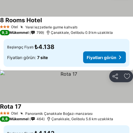
8 Rooms Hotel
Otel
Yerel lezzetlerle gurme kahvaltı
3 Yıldız
9,3
Mükemmel
799
Çanakkale, Gelibolu 0.9 km uzaklıkta
₺4.138
Başlangıç Fiyatı
Fiyatları görün:
7 site
Fiyatları görün
Paylaş
Fa
Rota 17
Otel
Panoramik Çanakkale Boğazı manzarası
3 Yıldız
8,8
Mükemmel
464
Çanakkale, Gelibolu 5.6 km uzaklıkta