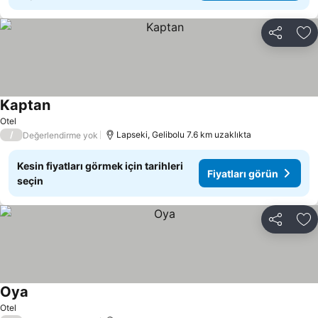
Paylaş
Fa
Kaptan
Otel
/
Lapseki, Gelibolu 7.6 km uzaklıkta
Değerlendirme yok
Kesin fiyatları görmek için tarihleri
Fiyatları görün
seçin
Paylaş
Fa
Oya
Otel