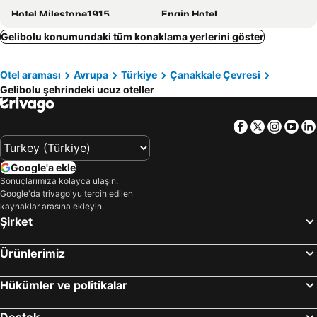
Hotel Milestone1915
Engin Hotel
Flora Hotel
Gundogdu Otel
Gelibolu konumundaki tüm konaklama yerlerini göster
Mercan Otel
Kiraz Otel
Otel araması
Avrupa
Türkiye
Çanakkale Çevresi
Coskun Otel Sarkoy
Hotel Mercan
Gelibolu şehrindeki ucuz oteller
MİDİS PARK OTEL Şarköy
Facebook
Twitter
Insta
Yo
Google'a ekle
Sonuçlarımıza kolayca ulaşın:
Google'da trivago'yu tercih edilen
kaynaklar arasına ekleyin.
Şirket
Ürünlerimiz
Hükümler ve politikalar
Destek