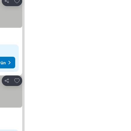
Favorilerime ekle
Paylaş
rün
Favorilerime ekle
Paylaş