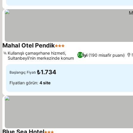
Mahal Otel Pendik
3 Yıldız
Kullanışlı çamaşırhane hizmeti,
İyi
(190 misafir puanı)
7,5
Sultanbeyli'nin merkezinde konum
₺1.734
Başlangıç Fiyatı
Fiyatları görün:
4 site
Blue Sea Hotel