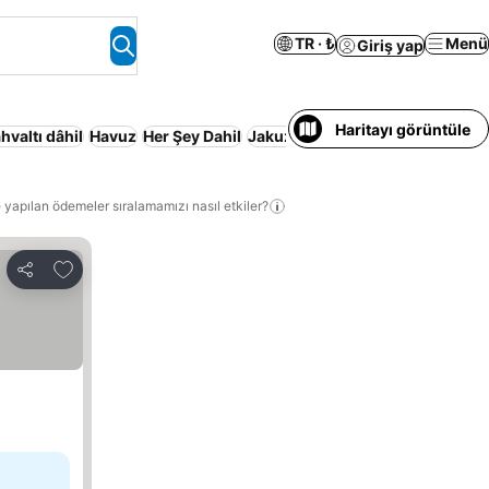
TR · ₺
Menü
Giriş yap
Haritayı görüntüle
hvaltı dâhil
Havuz
Her Şey Dahil
Jakuzi
Plaj
Yarım pansiyon
Kap
 yapılan ödemeler sıralamamızı nasıl etkiler?
Favorilerime ekle
Paylaş