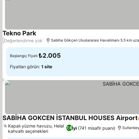
Tekno Park
Değerlendirme yok
/
Sabiha Gökçen Uluslararası Havalimanı 5.5 km uza
₺2.005
Başlangıç Fiyatı
Fiyatları görün:
1 site
SABİHA GOKCEN İSTANBUL HOUSES Airport
Kapalı yüzme havuzu, Helal
İyi
(741 misafir puanı)
7,6
Sultanbey
kahvaltı seçenekleri