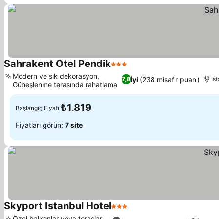
Sahrakent Otel Pendik
3 Yıldız
Modern ve şık dekorasyon,
İyi
(238 misafir puanı)
7,8
İs
Güneşlenme terasında rahatlama
₺1.819
Başlangıç Fiyatı
Fiyatları görün:
7 site
Skyport Istanbul Hotel
3 Yıldız
Özel balkonlar veya teraslar,