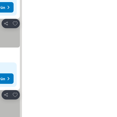
rün
Favorilerime ekle
Paylaş
rün
Favorilerime ekle
Paylaş