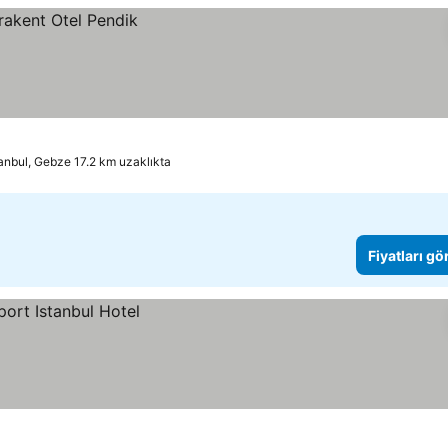
tanbul, Gebze 17.2 km uzaklıkta
Fiyatları gö