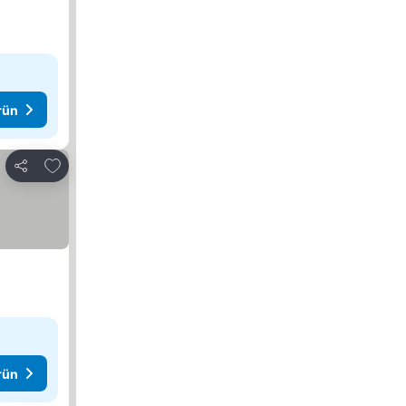
rün
Favorilerime ekle
Paylaş
rün