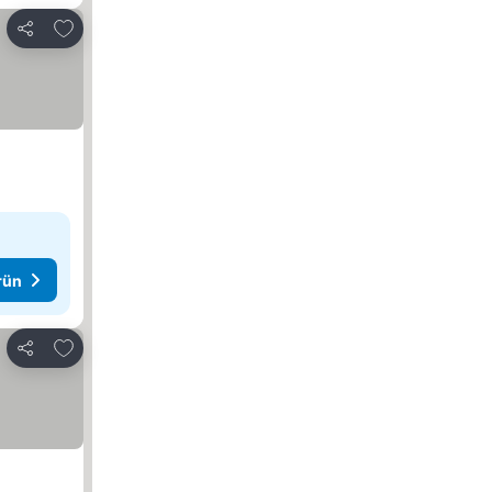
Favorilerime ekle
Paylaş
rün
Favorilerime ekle
Paylaş