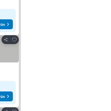
rün
Favorilerime ekle
Paylaş
rün