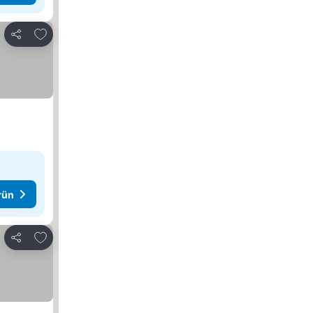
Favorilerime ekle
Paylaş
rün
Favorilerime ekle
Paylaş