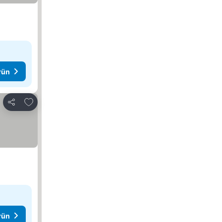
rün
Favorilerime ekle
Paylaş
rün