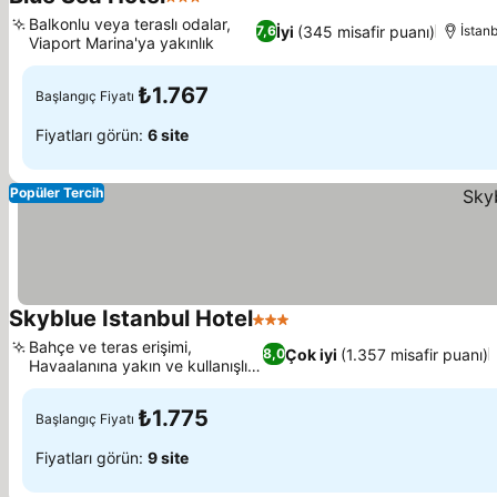
3 Yıldız
Balkonlu veya teraslı odalar,
İyi
(345 misafir puanı)
7,6
İstan
Viaport Marina'ya yakınlık
₺1.767
Başlangıç Fiyatı
Fiyatları görün:
6 site
Popüler Tercih
Skyblue Istanbul Hotel
3 Yıldız
Bahçe ve teras erişimi,
Çok iyi
(1.357 misafir puanı)
8,0
Havaalanına yakın ve kullanışlı
konum
₺1.775
Başlangıç Fiyatı
Fiyatları görün:
9 site