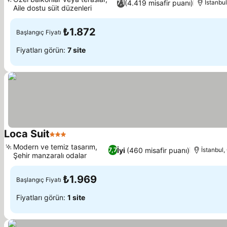
(4.419 misafir puanı)
7,1
İstanbu
Aile dostu süit düzenleri
₺1.872
Başlangıç Fiyatı
Fiyatları görün:
7 site
Loca Suit
3 Yıldız
Modern ve temiz tasarım,
İyi
(460 misafir puanı)
7,7
İstanbul
Şehir manzaralı odalar
₺1.969
Başlangıç Fiyatı
Fiyatları görün:
1 site