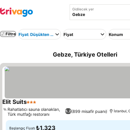
Gidilecek yer
Filtre
Fiyat: Düşükten yükseğe
Fiyat
Konum
Gebze, Türkiye Otelleri
Elit Suits
3 Yıldız
Rahatlatıcı sauna olanakları,
(899 misafir puanı)
5,2
İstanbul,
Türk mutfağı restoranı
₺1.323
Başlangıç Fiyatı