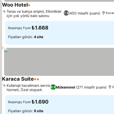
Woo Hotel
1 Yıldız
Teras ve bahçe erişimi, Etkinlikler
(450 misafir puanı)
7,4
Kocae
için çok yönlü balo salonu
₺1.668
Başlangıç Fiyatı
Fiyatları görün:
4 site
Karaca Suite
2 Yıldız
Kullanışlı havalimanı servis
Mükemmel
(271 misafir puanı)
8,9
İ
hizmeti, Özel otopark
₺1.690
Başlangıç Fiyatı
Fiyatları görün:
9 site