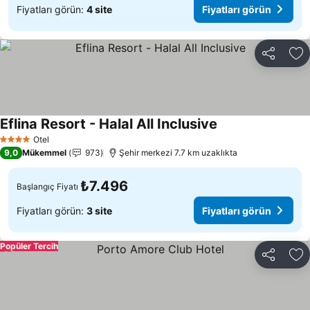
Fiyatları görün:
4 site
Fiyatları görün
Paylaş
Fa
Eflina Resort - Halal All Inclusive
Fiyatları görün
Otel
4 Yıldız
9,0
Mükemmel
973
Şehir merkezi 7.7 km uzaklıkta
₺7.496
Başlangıç Fiyatı
Fiyatları görün:
3 site
Fiyatları görün
Popüler Tercih
Paylaş
Fa