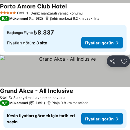
Porto Amore Club Hotel
Fiyatları görün
Otel
Deniz manzaralı yamaç konumu
Fiyatları görün
5 Yıldız
9,4
Mükemmel
982
Şehir merkezi 6.2 km uzaklıkta
₺8.337
Başlangıç Fiyatı
Fiyatları görün:
3 site
Fiyatları görün
Paylaş
Fa
Grand Akca - All Inclusive
Fiyatları görün
Otel
Su kaydıraklı ayrı erkek havuzu
Fiyatları görün
8,5
Mükemmel
1.891
Plaja 0.8 km mesafede
Kesin fiyatları görmek için tarihleri
Fiyatları görün
seçin