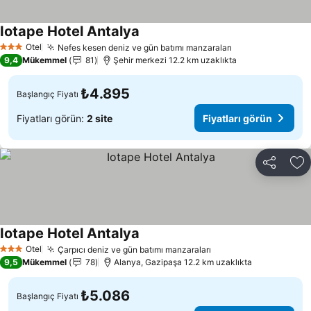
Iotape Hotel Antalya
Fiyatları görün
Otel
Nefes kesen deniz ve gün batımı manzaraları
Fiyatları görün
3 Yıldız
9,4
Mükemmel
81
Şehir merkezi 12.2 km uzaklıkta
₺4.895
Başlangıç Fiyatı
Fiyatları görün:
2 site
Fiyatları görün
Paylaş
Fa
Iotape Hotel Antalya
Fiyatları görün
Otel
Çarpıcı deniz ve gün batımı manzaraları
Fiyatları görün
3 Yıldız
9,5
Mükemmel
78
Alanya, Gazipaşa 12.2 km uzaklıkta
₺5.086
Başlangıç Fiyatı