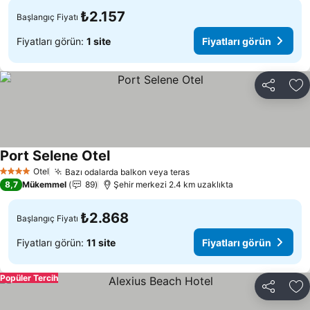
₺2.157
Başlangıç Fiyatı
Fiyatları görün:
1 site
Fiyatları görün
Paylaş
Fa
Port Selene Otel
Fiyatları görün
Otel
Bazı odalarda balkon veya teras
Fiyatları görün
4 Yıldız
8,7
Mükemmel
89
Şehir merkezi 2.4 km uzaklıkta
₺2.868
Başlangıç Fiyatı
Fiyatları görün:
11 site
Fiyatları görün
Popüler Tercih
Paylaş
Fa