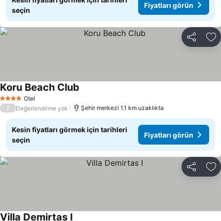
Fiyatları görün
seçin
Paylaş
Fa
Koru Beach Club
Fiyatları görün
Otel
4 Yıldız
/
Şehir merkezi 1.1 km uzaklıkta
Değerlendirme yok
Kesin fiyatları görmek için tarihleri
Fiyatları görün
seçin
Paylaş
Fa
Villa Demirtas I