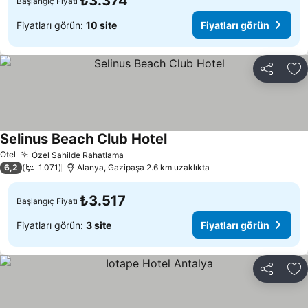
₺3.374
Başlangıç Fiyatı
Fiyatları görün:
10 site
Fiyatları görün
Paylaş
Fa
Selinus Beach Club Hotel
Fiyatları görün
Otel
Özel Sahilde Rahatlama
Fiyatları görün
6,2
1.071
Alanya, Gazipaşa 2.6 km uzaklıkta
₺3.517
Başlangıç Fiyatı
Fiyatları görün:
3 site
Fiyatları görün
Paylaş
Fa