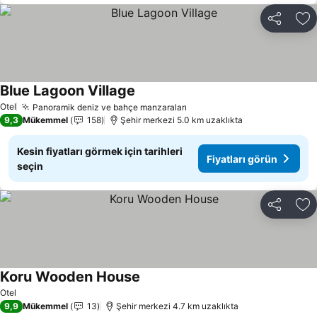
Paylaş
Fa
Blue Lagoon Village
Fiyatları görün
Otel
Panoramik deniz ve bahçe manzaraları
Fiyatları görün
9,3
Mükemmel
158
Şehir merkezi 5.0 km uzaklıkta
Kesin fiyatları görmek için tarihleri
Fiyatları görün
seçin
Paylaş
Fa
Koru Wooden House
Fiyatları görün
Otel
9,9
Mükemmel
13
Şehir merkezi 4.7 km uzaklıkta