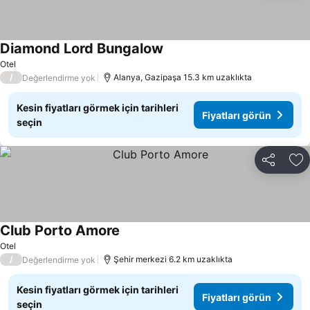
Diamond Lord Bungalow
Fiyatları görün
Otel
/
Alanya, Gazipaşa 15.3 km uzaklıkta
Değerlendirme yok
Kesin fiyatları görmek için tarihleri
Fiyatları görün
seçin
Paylaş
Fa
Club Porto Amore
Fiyatları görün
Otel
/
Şehir merkezi 6.2 km uzaklıkta
Değerlendirme yok
Kesin fiyatları görmek için tarihleri
Fiyatları görün
seçin