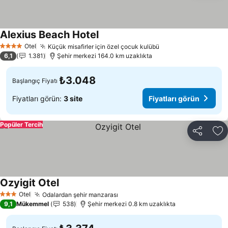
Alexius Beach Hotel
Fiyatları görün
Otel
Küçük misafirler için özel çocuk kulübü
Fiyatları görün
4 Yıldız
6,1
1.381
Şehir merkezi 164.0 km uzaklıkta
₺3.048
Başlangıç Fiyatı
Fiyatları görün:
3 site
Fiyatları görün
Popüler Tercih
Paylaş
Fa
Ozyigit Otel
Fiyatları görün
Otel
Odalardan şehir manzarası
Fiyatları görün
3 Yıldız
9,1
Mükemmel
538
Şehir merkezi 0.8 km uzaklıkta