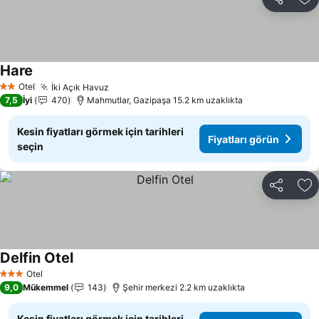
Paylaş
Fa
Hare
Fiyatları görün
Otel
İki Açık Havuz
Fiyatları görün
2 Yıldız
7,5
İyi
470
Mahmutlar, Gazipaşa 15.2 km uzaklıkta
Kesin fiyatları görmek için tarihleri
Fiyatları görün
seçin
Paylaş
Fa
Delfin Otel
Fiyatları görün
Otel
3 Yıldız
9,0
Mükemmel
143
Şehir merkezi 2.2 km uzaklıkta
Kesin fiyatları görmek için tarihleri