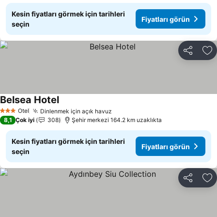
Kesin fiyatları görmek için tarihleri
Fiyatları görün
seçin
Paylaş
Fa
Belsea Hotel
Fiyatları görün
Otel
Dinlenmek için açık havuz
Fiyatları görün
3 Yıldız
8,1
Çok iyi
308
Şehir merkezi 164.2 km uzaklıkta
Kesin fiyatları görmek için tarihleri
Fiyatları görün
seçin
Paylaş
Fa