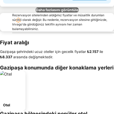
Daha fazlasını görüntüle
Rezervasyon sitelerinden aldığımız fiyatlar ve müsaitlik durumları
sürekli olarak değişir. Bu nedenle, rezervasyon sitesine gittiğinizde,
trivago'da gördüğünüz teklifin aynısını her zaman
bulamayabilirsiniz.
Fiyat aralığı
Gazipaşa şehrindeki ucuz oteller için gecelik fiyatlar
‎₺2.157
ile
‎₺8.337
arasında değişmektedir.
Gazipaşa konumunda diğer konaklama yerleri
Otel
Gazipaşa bölgesindeki popüler otel