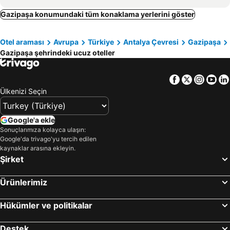
Iotape Hotel Antalya
Hare
Gazipaşa konumundaki tüm konaklama yerlerini göster
Aydınbey Siu Collection
Güven
Otel araması
Avrupa
Türkiye
Antalya Çevresi
Gazipaşa
Koru Wooden House
Gazipaşa şehrindeki ucuz oteller
Facebook
Twitter
Insta
Yo
Ülkenizi Seçin
Google'a ekle
Sonuçlarımıza kolayca ulaşın:
Google'da trivago'yu tercih edilen
kaynaklar arasına ekleyin.
Şirket
Ürünlerimiz
Hükümler ve politikalar
Destek