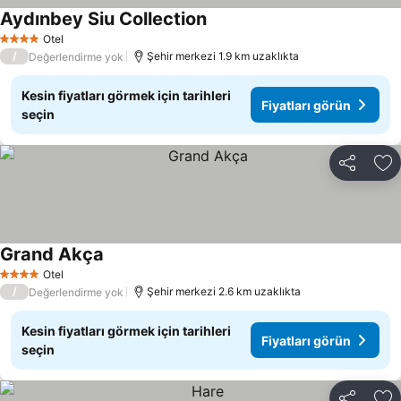
Aydınbey Siu Collection
Fiyatları görün
Otel
4 Yıldız
/
Şehir merkezi 1.9 km uzaklıkta
Değerlendirme yok
Kesin fiyatları görmek için tarihleri
Fiyatları görün
seçin
Paylaş
Fa
Grand Akça
Fiyatları görün
Otel
4 Yıldız
/
Şehir merkezi 2.6 km uzaklıkta
Değerlendirme yok
Kesin fiyatları görmek için tarihleri
Fiyatları görün
seçin