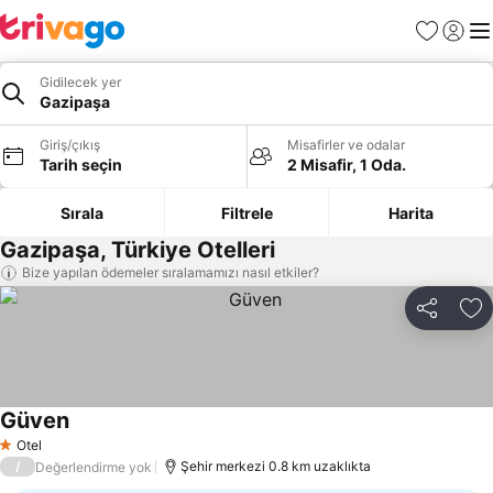
Favoriler
Giriş y
Me
Gidilecek yer
Gazipaşa
Giriş/çıkış
Misafirler ve odalar
Tarih seçin
2 Misafir, 1 Oda.
Sırala
Filtrele
Harita
Gazipaşa, Türkiye Otelleri
Bize yapılan ödemeler sıralamamızı nasıl etkiler?
Paylaş
Fa
Güven
Fiyatları görün
Otel
1 Yıldız
/
Şehir merkezi 0.8 km uzaklıkta
Değerlendirme yok