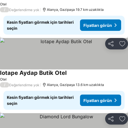
Fiyatları görün
Otel
/
Alanya, Gazipaşa 19.7 km uzaklıkta
Değerlendirme yok
Kesin fiyatları görmek için tarihleri
Fiyatları görün
seçin
Paylaş
Fa
Iotape Aydap Butik Otel
Fiyatları görün
Otel
/
Alanya, Gazipaşa 13.6 km uzaklıkta
Değerlendirme yok
Kesin fiyatları görmek için tarihleri
Fiyatları görün
seçin
Paylaş
Fa