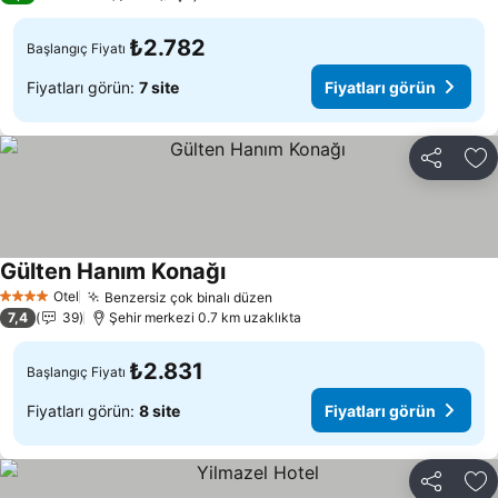
₺2.782
Başlangıç Fiyatı
Fiyatları görün:
7 site
Fiyatları görün
Paylaş
Fa
Gülten Hanım Konağı
Fiyatları görün
Otel
Benzersiz çok binalı düzen
Fiyatları görün
4 Yıldız
7,4
39
Şehir merkezi 0.7 km uzaklıkta
₺2.831
Başlangıç Fiyatı
Fiyatları görün:
8 site
Fiyatları görün
Paylaş
Fa