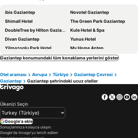
ibis Gaziantep
Novotel Gaziantep
Shimall Hotel
The Green Park Gaziantep
DoubleTree by Hilton Gaziantep
Kule Hotel & Spa
Divan Gaziantep
Yunus Hotel
Yilmazoglu Park Hotel
My Home Antep
Ramada by Wyndham Gaziantep
Teymur Continental Hotel
Gaziantep konumundaki tüm konaklama yerlerini göster
Buyuk Velic Hotel
Duran Aga Konagi
Otel araması
Avrupa
Türkiye
Gaziantep Çevresi
Zeynep Hanim Konagi
Hampton by Hilton Gaziantep
Gaziantep
Gaziantep şehrindeki ucuz oteller
Uğurlu Otel
Holiday Inn Gaziantep - Sehitkamil By Ihg
Hotel Murat
Efe Bey Konagi
Facebook
Twitter
Insta
Yo
Sirehan Hotel
Tugcan Hotel
Ülkenizi Seçin
Taş Konak Hotel
Grand Hotel Gaziantep
Palmiye Hotel Gaziantep
Hotel Hidiroglu Konak
Google'a ekle
Sonuçlarımıza kolayca ulaşın:
Pamuk City Hotel
Şirvani Konağı
Google'da trivago'yu tercih edilen
Grand Savcılı Deluxe
Levissi boutique hotel