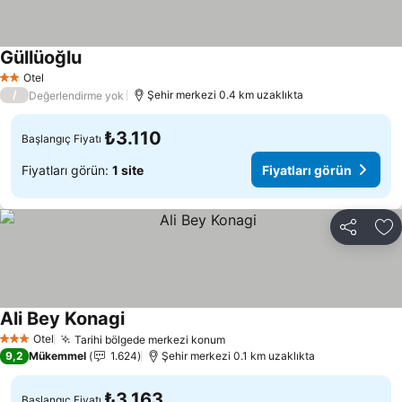
Güllüoğlu
Fiyatları görün
Otel
2 Yıldız
/
Şehir merkezi 0.4 km uzaklıkta
Değerlendirme yok
₺3.110
Başlangıç Fiyatı
Fiyatları görün:
1 site
Fiyatları görün
Paylaş
Fa
Ali Bey Konagi
Fiyatları görün
Otel
Tarihi bölgede merkezi konum
Fiyatları görün
3 Yıldız
9,2
Mükemmel
1.624
Şehir merkezi 0.1 km uzaklıkta
₺3.163
Başlangıç Fiyatı