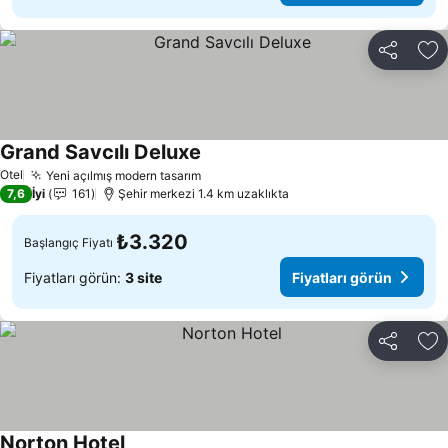
Paylaş
Fa
Grand Savcılı Deluxe
Fiyatları görün
Otel
Yeni açılmış modern tasarım
Fiyatları görün
7,6
İyi
161
Şehir merkezi 1.4 km uzaklıkta
₺3.320
Başlangıç Fiyatı
Fiyatları görün:
3 site
Fiyatları görün
Paylaş
Fa
Norton Hotel