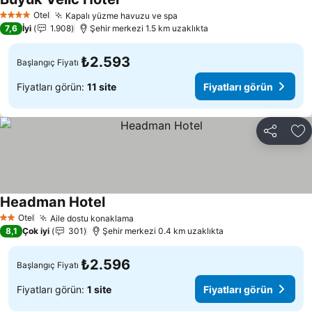
Fiyatları görün
Otel
Kapalı yüzme havuzu ve spa
Fiyatları görün
4 Yıldız
7,6
İyi
1.908
Şehir merkezi 1.5 km uzaklıkta
₺2.593
Başlangıç Fiyatı
Fiyatları görün:
11 site
Fiyatları görün
Paylaş
Fa
Headman Hotel
Fiyatları görün
Otel
Aile dostu konaklama
Fiyatları görün
2 Yıldız
8,1
Çok iyi
301
Şehir merkezi 0.4 km uzaklıkta
₺2.596
Başlangıç Fiyatı
Fiyatları görün:
1 site
Fiyatları görün