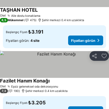
TAŞHAN HOTEL
Fiyatları görün
Otel
Aile dostu konaklama
Fiyatları görün
8,5
Mükemmel
475
Şehir merkezi 0.4 km uzaklıkta
₺3.191
Başlangıç Fiyatı
Fiyatları görün:
4 site
Fiyatları görün
Paylaş
Fa
Fazilet Hanım Konağı
Fiyatları görün
Otel
Eşsiz geleneksel oda dekorasyonu
Fiyatları görün
7,3
190
Şehir merkezi 0.4 km uzaklıkta
₺3.205
Başlangıç Fiyatı