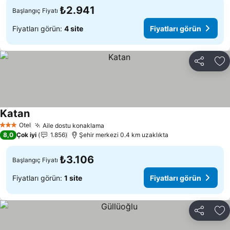
₺2.941
Başlangıç Fiyatı
Fiyatları görün:
4 site
Fiyatları görün
Paylaş
Fa
Katan
Fiyatları görün
Otel
Aile dostu konaklama
Fiyatları görün
3 Yıldız
8,0
Çok iyi
1.856
Şehir merkezi 0.4 km uzaklıkta
₺3.106
Başlangıç Fiyatı
Fiyatları görün:
1 site
Fiyatları görün
Paylaş
Fa