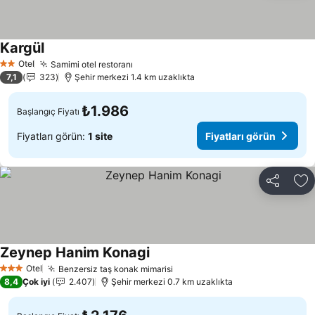
Kargül
Fiyatları görün
Otel
Samimi otel restoranı
Fiyatları görün
2 Yıldız
7,1
323
Şehir merkezi 1.4 km uzaklıkta
₺1.986
Başlangıç Fiyatı
Fiyatları görün:
1 site
Fiyatları görün
Paylaş
Fa
Zeynep Hanim Konagi
Fiyatları görün
Otel
Benzersiz taş konak mimarisi
Fiyatları görün
3 Yıldız
8,4
Çok iyi
2.407
Şehir merkezi 0.7 km uzaklıkta