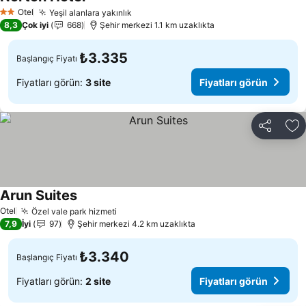
Fiyatları görün
Otel
Yeşil alanlara yakınlık
Fiyatları görün
2 Yıldız
8,3
Çok iyi
668
Şehir merkezi 1.1 km uzaklıkta
₺3.335
Başlangıç Fiyatı
Fiyatları görün:
3 site
Fiyatları görün
Paylaş
Fa
Arun Suites
Fiyatları görün
Otel
Özel vale park hizmeti
Fiyatları görün
7,9
İyi
97
Şehir merkezi 4.2 km uzaklıkta
₺3.340
Başlangıç Fiyatı
Fiyatları görün:
2 site
Fiyatları görün