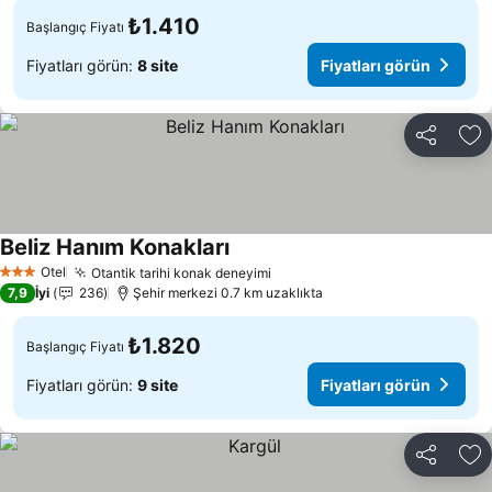
₺1.410
Başlangıç Fiyatı
Fiyatları görün:
8 site
Fiyatları görün
Paylaş
Fa
Beliz Hanım Konakları
Fiyatları görün
Otel
Otantik tarihi konak deneyimi
Fiyatları görün
3 Yıldız
7,9
İyi
236
Şehir merkezi 0.7 km uzaklıkta
₺1.820
Başlangıç Fiyatı
Fiyatları görün:
9 site
Fiyatları görün
Paylaş
Fa