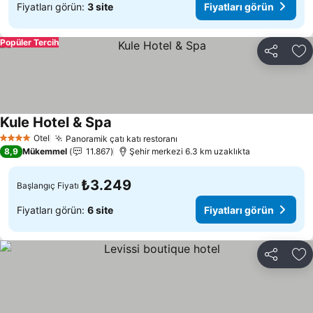
Fiyatları görün:
3 site
Fiyatları görün
Popüler Tercih
Paylaş
Fa
Kule Hotel & Spa
Fiyatları görün
Otel
Panoramik çatı katı restoranı
Fiyatları görün
4 Yıldız
8,9
Mükemmel
11.867
Şehir merkezi 6.3 km uzaklıkta
₺3.249
Başlangıç Fiyatı
Fiyatları görün:
6 site
Fiyatları görün
Paylaş
Fa