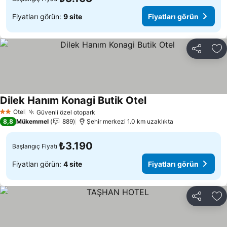
Fiyatları görün:
9 site
Fiyatları görün
Paylaş
Fa
Dilek Hanım Konagi Butik Otel
Fiyatları görün
Otel
Güvenli özel otopark
Fiyatları görün
2 Yıldız
8,8
Mükemmel
889
Şehir merkezi 1.0 km uzaklıkta
₺3.190
Başlangıç Fiyatı
Fiyatları görün:
4 site
Fiyatları görün
Paylaş
Fa