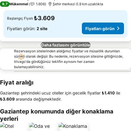
9,7
Mükemmel
1.606
Şehir merkezi 0.9 km uzaklıkta
₺3.609
Başlangıç Fiyatı
Fiyatları görün:
2 site
Fiyatları görün
Daha fazlasını görüntüle
Rezervasyon sitelerinden aldığımız fiyatlar ve müsaitlik durumları
sürekli olarak değişir. Bu nedenle, rezervasyon sitesine gittiğinizde,
trivago'da gördüğünüz teklifin aynısını her zaman
bulamayabilirsiniz.
Fiyat aralığı
Gaziantep şehrindeki ucuz oteller için gecelik fiyatlar
‎₺1.410
ile
‎₺3.609
arasında değişmektedir.
Gaziantep konumunda diğer konaklama
yerleri