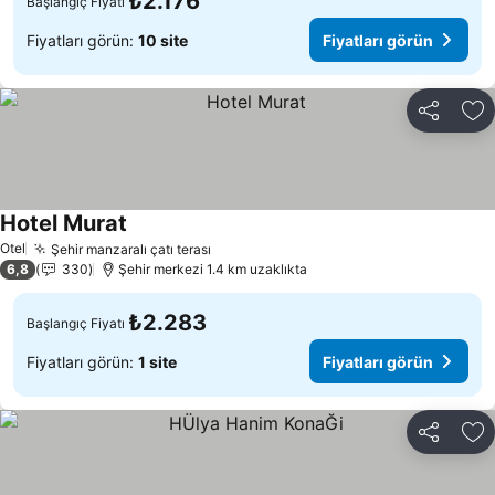
₺2.176
Başlangıç Fiyatı
Fiyatları görün:
10 site
Fiyatları görün
Paylaş
Fa
Hotel Murat
Fiyatları görün
Otel
Şehir manzaralı çatı terası
Fiyatları görün
6,8
330
Şehir merkezi 1.4 km uzaklıkta
₺2.283
Başlangıç Fiyatı
Fiyatları görün:
1 site
Fiyatları görün
Paylaş
Fa