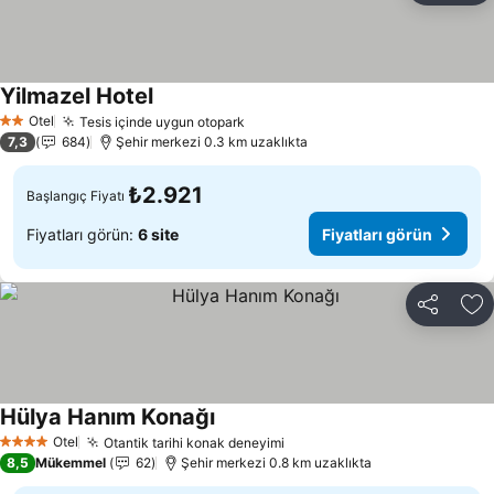
Yilmazel Hotel
Fiyatları görün
Otel
Tesis içinde uygun otopark
Fiyatları görün
2 Yıldız
7,3
684
Şehir merkezi 0.3 km uzaklıkta
₺2.921
Başlangıç Fiyatı
Fiyatları görün:
6 site
Fiyatları görün
Paylaş
Fa
Hülya Hanım Konağı
Fiyatları görün
Otel
Otantik tarihi konak deneyimi
Fiyatları görün
4 Yıldız
8,5
Mükemmel
62
Şehir merkezi 0.8 km uzaklıkta