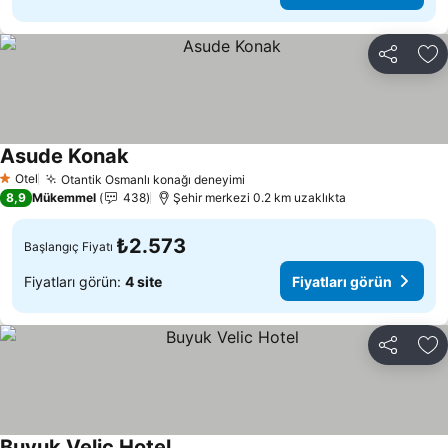
Paylaş
Fa
Asude Konak
Fiyatları görün
Otel
Otantik Osmanlı konağı deneyimi
Fiyatları görün
1 Yıldız
8,9
Mükemmel
438
Şehir merkezi 0.2 km uzaklıkta
₺2.573
Başlangıç Fiyatı
Fiyatları görün:
4 site
Fiyatları görün
Paylaş
Fa
Buyuk Velic Hotel