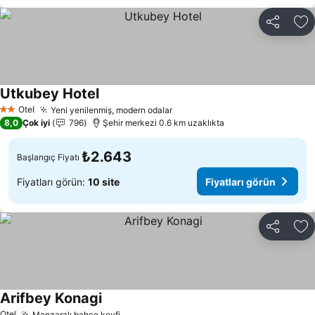
Paylaş
Fa
Utkubey Hotel
Fiyatları görün
Otel
Yeni yenilenmiş, modern odalar
Fiyatları görün
2 Yıldız
8,0
Çok iyi
796
Şehir merkezi 0.6 km uzaklıkta
₺2.643
Başlangıç Fiyatı
Fiyatları görün:
10 site
Fiyatları görün
Paylaş
Fa
Arifbey Konagi
Fiyatları görün
Otel
Manzaralı bahçe keyfi