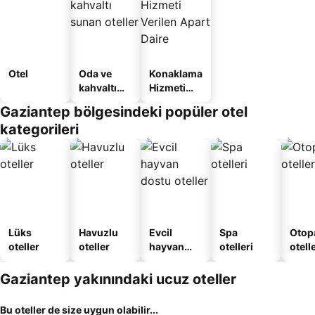
Otel
Oda ve
Konaklama
kahvaltı
Hizmeti
sunan
Verilen
Gaziantep bölgesindeki popüler otel
oteller
Apart
kategorileri
Daire
Lüks
Havuzlu
Evcil
Spa
Otopa
oteller
oteller
hayvan
otelleri
otell
dostu
oteller
Gaziantep yakınındaki ucuz oteller
Bu oteller de size uygun olabilir...