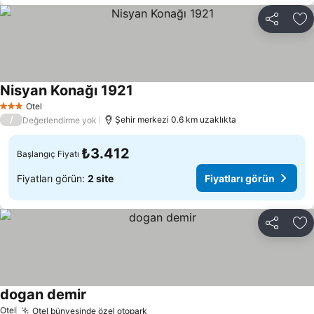
Paylaş
Fa
Nisyan Konağı 1921
Fiyatları görün
Otel
3 Yıldız
/
Şehir merkezi 0.6 km uzaklıkta
Değerlendirme yok
₺3.412
Başlangıç Fiyatı
Fiyatları görün:
2 site
Fiyatları görün
Paylaş
Fa
dogan demir
Fiyatları görün
Otel
Otel bünyesinde özel otopark
Fiyatları görün