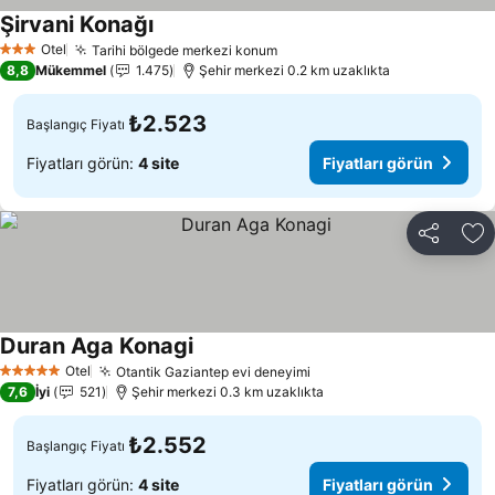
Şirvani Konağı
Fiyatları görün
Otel
Tarihi bölgede merkezi konum
Fiyatları görün
3 Yıldız
8,8
Mükemmel
1.475
Şehir merkezi 0.2 km uzaklıkta
₺2.523
Başlangıç Fiyatı
Fiyatları görün:
4 site
Fiyatları görün
Paylaş
Fa
Duran Aga Konagi
Fiyatları görün
Otel
Otantik Gaziantep evi deneyimi
Fiyatları görün
5 Yıldız
7,6
İyi
521
Şehir merkezi 0.3 km uzaklıkta
₺2.552
Başlangıç Fiyatı
Fiyatları görün:
4 site
Fiyatları görün