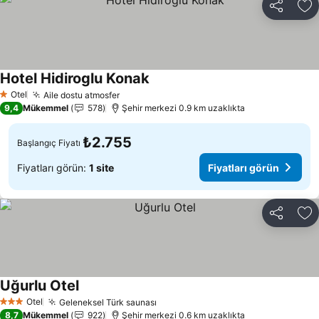
Paylaş
Fa
Hotel Hidiroglu Konak
Fiyatları görün
Otel
Aile dostu atmosfer
Fiyatları görün
1 Yıldız
9,4
Mükemmel
578
Şehir merkezi 0.9 km uzaklıkta
₺2.755
Başlangıç Fiyatı
Fiyatları görün:
1 site
Fiyatları görün
Paylaş
Fa
Uğurlu Otel
Fiyatları görün
Otel
Geleneksel Türk saunası
Fiyatları görün
3 Yıldız
8,7
Mükemmel
922
Şehir merkezi 0.6 km uzaklıkta