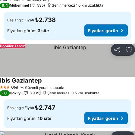
Fiyatları görün
9,4
Mükemmel
535
Şehir merkezi 1.0 km uzaklıkta
₺2.738
Başlangıç Fiyatı
Fiyatları görün:
3 site
Fiyatları görün
Popüler Tercih
Paylaş
Fa
ibis Gaziantep
Fiyatları görün
Otel
Güvenli yeraltı otoparkı
Fiyatları görün
3 Yıldız
8,1
Çok iyi
8.939
Şehir merkezi 0.5 km uzaklıkta
₺2.747
Başlangıç Fiyatı
Fiyatları görün:
10 site
Fiyatları görün