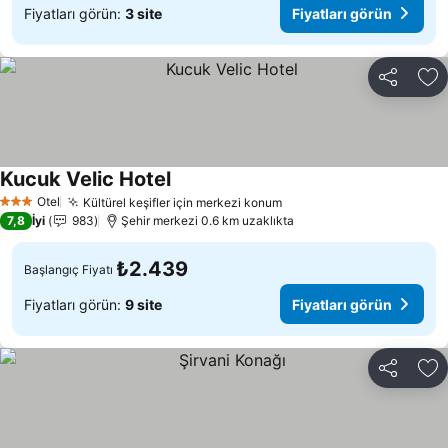
Fiyatları görün:
3 site
Fiyatları görün
Paylaş
Fa
Kucuk Velic Hotel
Fiyatları görün
Otel
Kültürel keşifler için merkezi konum
Fiyatları görün
3 Yıldız
7,8
İyi
983
Şehir merkezi 0.6 km uzaklıkta
₺2.439
Başlangıç Fiyatı
Fiyatları görün:
9 site
Fiyatları görün
Paylaş
Fa