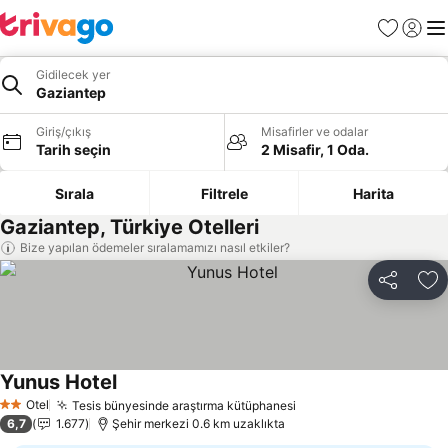
Favoriler
Giriş y
Me
Gidilecek yer
Gaziantep
Giriş/çıkış
Misafirler ve odalar
Tarih seçin
2 Misafir, 1 Oda.
Sırala
Filtrele
Harita
Gaziantep, Türkiye Otelleri
Bize yapılan ödemeler sıralamamızı nasıl etkiler?
Paylaş
Fa
Yunus Hotel
Fiyatları görün
Otel
Tesis bünyesinde araştırma kütüphanesi
Fiyatları görün
2 Yıldız
6,7
1.677
Şehir merkezi 0.6 km uzaklıkta