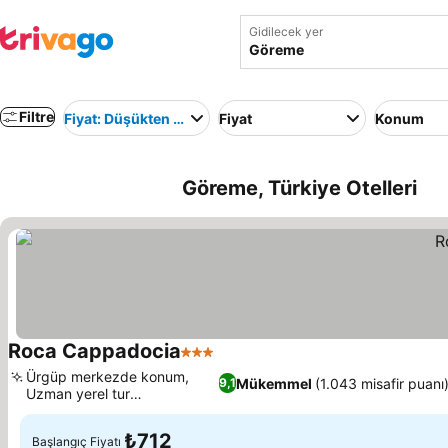
Gidilecek yer
Filtre
Fiyat: Düşükten yükseğe
Fiyat
Konum
Göreme, Türkiye Otelleri
Roca Cappadocia
3 Yıldız
Fiyatları görün
Ürgüp merkezde konum,
Mükemmel
(1.043 misafir puanı
9,1
Uzman yerel tur
Fiyatları görün
koordinasyonu
₺712
Başlangıç Fiyatı