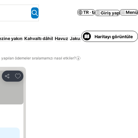
TR · ₺
Menü
Giriş yap
Haritayı görüntüle
ezine yakın
Kahvaltı dâhil
Havuz
Jakuzi
Otopark
Yarı
 yapılan ödemeler sıralamamızı nasıl etkiler?
Favorilerime ekle
Paylaş