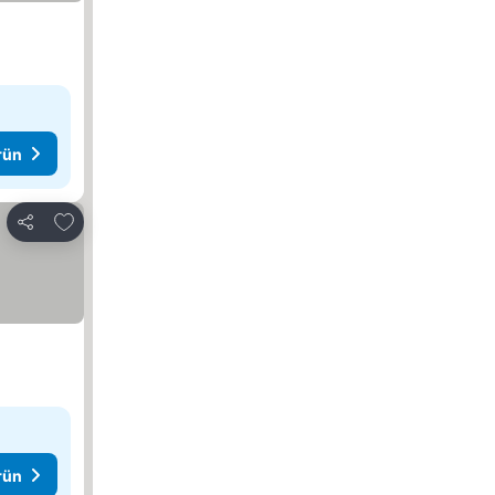
rün
Favorilerime ekle
Paylaş
rün