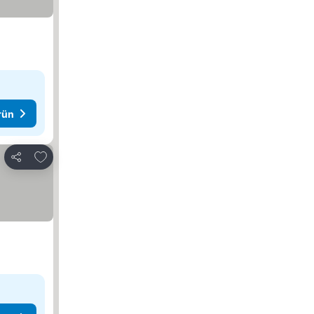
rün
Favorilerime ekle
Paylaş