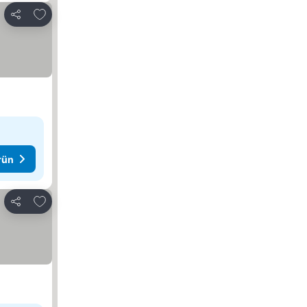
Favorilerime ekle
Paylaş
rün
Favorilerime ekle
Paylaş