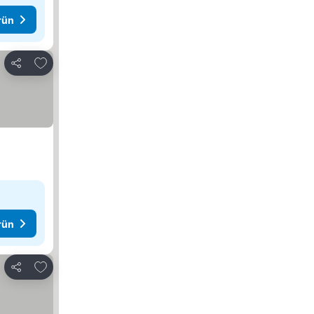
rün
Favorilerime ekle
Paylaş
rün
Favorilerime ekle
Paylaş