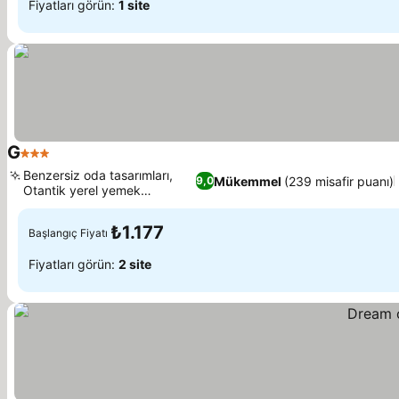
Fiyatları görün:
1 site
G
3 Yıldız
Fiyatları görün
Benzersiz oda tasarımları,
Mükemmel
(239 misafir puanı)
9,0
Otantik yerel yemek
Fiyatları görün
deneyimi
₺1.177
Başlangıç Fiyatı
Fiyatları görün:
2 site