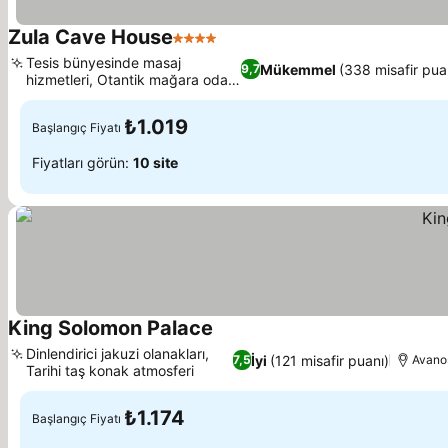
Zula Cave House
4 Yıldız
Fiyatları görün
Tesis bünyesinde masaj
Mükemmel
(338 misafir pua
9,7
hizmetleri, Otantik mağara oda
Fiyatları görün
deneyimi
₺1.019
Başlangıç Fiyatı
Fiyatları görün:
10 site
King Solomon Palace
Fiyatları görün
Dinlendirici jakuzi olanakları,
İyi
(121 misafir puanı)
7,5
Avano
Tarihi taş konak atmosferi
Fiyatları görün
₺1.174
Başlangıç Fiyatı