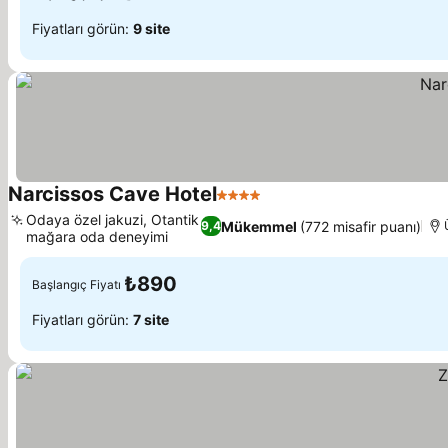
Fiyatları görün:
9 site
Narcissos Cave Hotel
4 Yıldız
Fiyatları görün
Odaya özel jakuzi, Otantik
Mükemmel
(772 misafir puanı)
9,4
mağara oda deneyimi
Fiyatları görün
₺890
Başlangıç Fiyatı
Fiyatları görün:
7 site