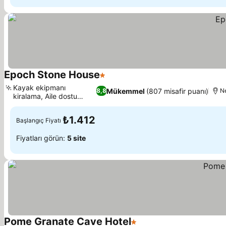
Epoch Stone House
1 Yıldız
Fiyatları görün
Kayak ekipmanı
Mükemmel
(807 misafir puanı)
8,8
N
kiralama, Aile dostu
Fiyatları görün
olanaklar
₺1.412
Başlangıç Fiyatı
Fiyatları görün:
5 site
Pome Granate Cave Hotel