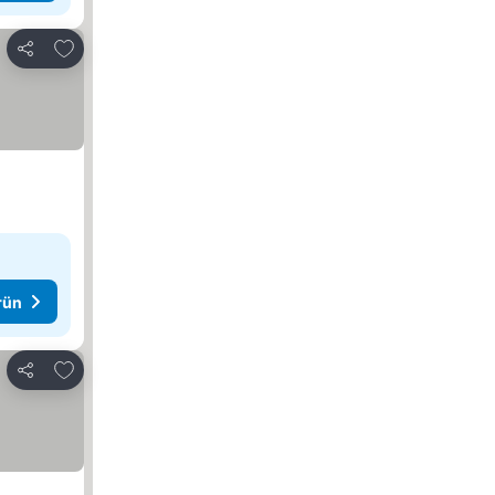
Favorilerime ekle
Paylaş
rün
Favorilerime ekle
Paylaş