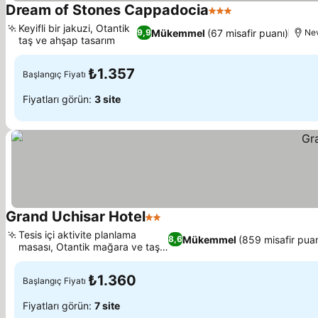
Dream of Stones Cappadocia
3 Yıldız
Fiyatları görün
Keyifli bir jakuzi, Otantik
Mükemmel
(67 misafir puanı)
9,9
Nev
taş ve ahşap tasarım
Fiyatları görün
₺1.357
Başlangıç Fiyatı
Fiyatları görün:
3 site
Grand Uchisar Hotel
2 Yıldız
Fiyatları görün
Tesis içi aktivite planlama
Mükemmel
(859 misafir puan
8,6
masası, Otantik mağara ve taş
Fiyatları görün
odalar
₺1.360
Başlangıç Fiyatı
Fiyatları görün:
7 site