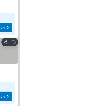
rün
Favorilerime ekle
Paylaş
rün