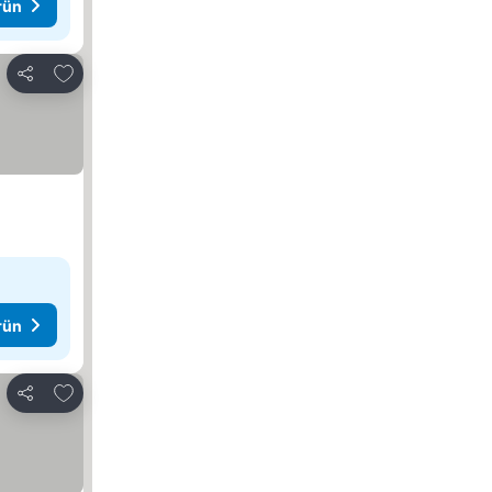
rün
Favorilerime ekle
Paylaş
rün
Favorilerime ekle
Paylaş