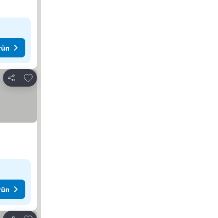
rün
Favorilerime ekle
Paylaş
rün