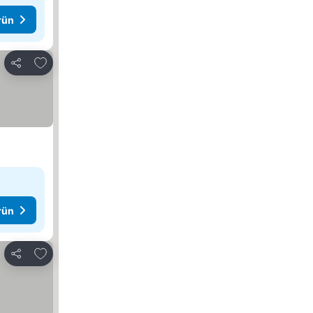
rün
Favorilerime ekle
Paylaş
rün
Favorilerime ekle
Paylaş