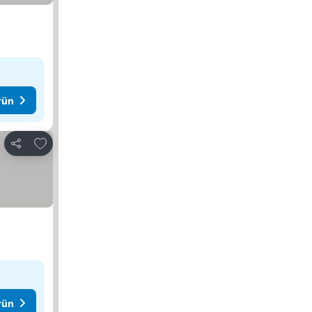
rün
Favorilerime ekle
Paylaş
rün