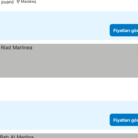
 puanı)
Marakeş
Fiyatları gö
Fiyatları gö