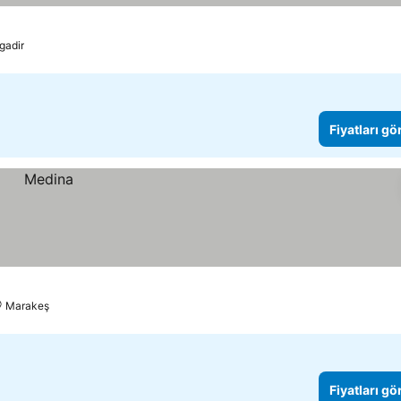
ı görün
gadir
Fiyatları gö
Marakeş
Fiyatları gö