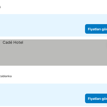
ş
Fiyatları gö
zablanka
Fiyatları gö