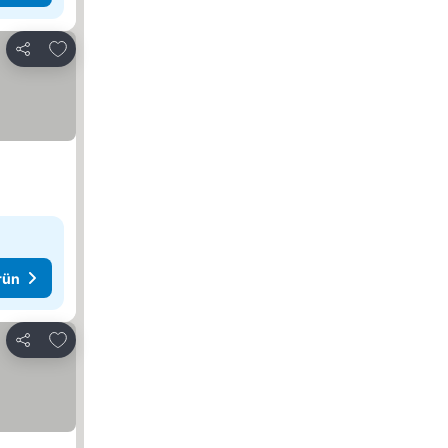
Favorilerime ekle
Paylaş
rün
Favorilerime ekle
Paylaş