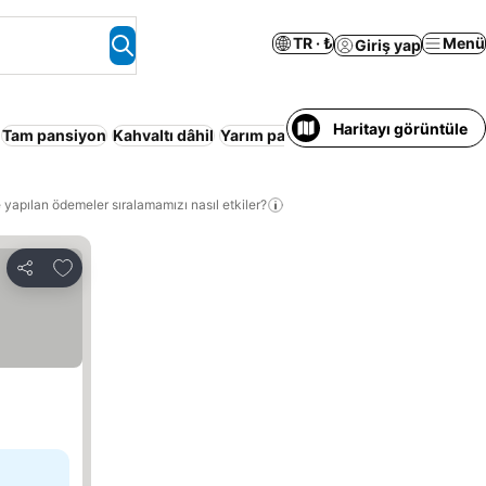
TR · ₺
Menü
Giriş yap
Haritayı görüntüle
Tam pansiyon
Kahvaltı dâhil
Yarım pansiyon
Tatil Köyü
Konaklam
 yapılan ödemeler sıralamamızı nasıl etkiler?
Favorilerime ekle
Paylaş