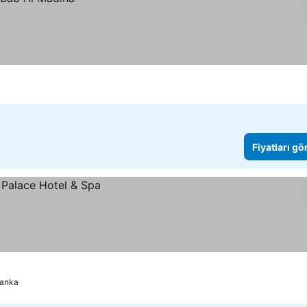
Fiyatları gö
lanka