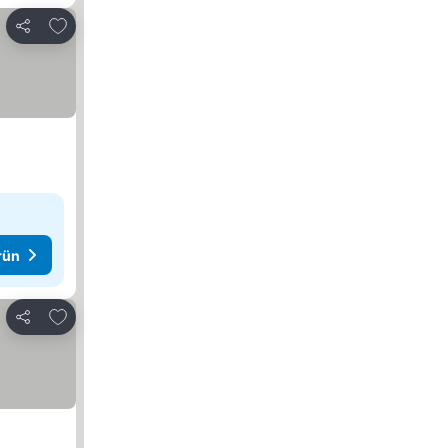
Favorilerime ekle
Paylaş
rün
Favorilerime ekle
Paylaş