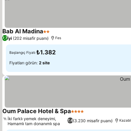
Bab Al Madina
2 Yıldız
Fiyatları görün
İyi
(202 misafir puanı)
7,7
Fes
₺1.382
Başlangıç Fiyatı
Fiyatları görün:
2 site
Oum Palace Hotel & Spa
4 Yıldız
Fiyatları görün
İki farklı yemek deneyimi,
(3.230 misafir puanı)
7,4
Kazab
Hamamlı tam donanımlı spa
Fiyatları görün