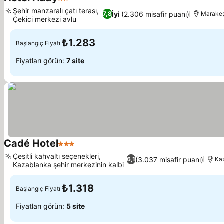
2 Yıldız
Fiyatları görün
Şehir manzaralı çatı terası,
İyi
(2.306 misafir puanı)
7,8
Marake
Çekici merkezi avlu
Fiyatları görün
₺1.283
Başlangıç Fiyatı
Fiyatları görün:
7 site
Cadé Hotel
3 Yıldız
Fiyatları görün
Çeşitli kahvaltı seçenekleri,
(3.037 misafir puanı)
6,1
Ka
Kazablanka şehir merkezinin kalbi
Fiyatları görün
₺1.318
Başlangıç Fiyatı
Fiyatları görün:
5 site