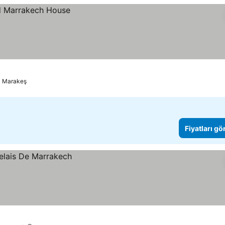
Marakeş
Fiyatları gö