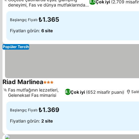
Çok iyi
(2.709 misafir
8,0
deneyimi, Fas ve dünya mutfaklarından
Fiyatları görün
lezzetler
₺1.365
Başlangıç Fiyatı
Fiyatları görün:
6 site
Popüler Tercih
Riad Marlinea
3 Yıldız
Fiyatları görün
Fas mutfağının lezzetleri,
Çok iyi
(652 misafir puanı)
8,1
Salé
Geleneksel Fas mimarisi
Fiyatları görün
₺1.369
Başlangıç Fiyatı
Fiyatları görün:
2 site