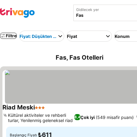
Gidilecek yer
Filtre
Fiyat: Düşükten yükseğe
Fiyat
Konum
Fas, Fas Otelleri
Riad Meski
3 Yıldız
Fiyatları görün
Kültürel aktiviteler ve rehberli
Çok iyi
(549 misafir puanı)
8,4
turlar, Yenilenmiş geleneksel riad
Fiyatları görün
₺611
Başlangıç Fiyatı