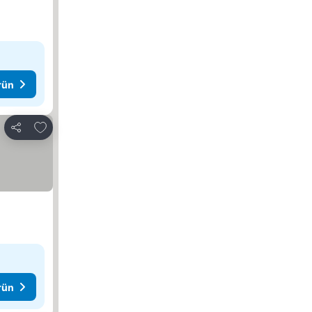
rün
Favorilerime ekle
Paylaş
rün