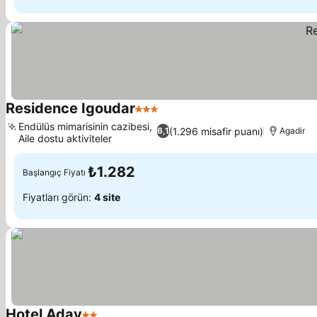
Residence Igoudar
3 Yıldız
Fiyatları görün
Endülüs mimarisinin cazibesi,
(1.296 misafir puanı)
6,1
Agadir
Aile dostu aktiviteler
Fiyatları görün
₺1.282
Başlangıç Fiyatı
Fiyatları görün:
4 site
Hotel Aday