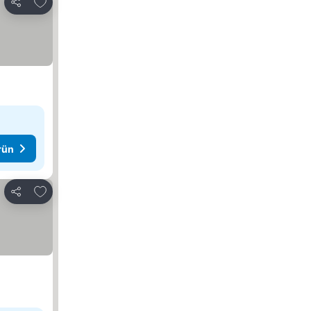
Favorilerime ekle
Paylaş
rün
Favorilerime ekle
Paylaş