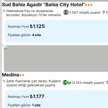
Sud Bahia Agadir "Bahia City Hotel"
3 Yıldız
Fiyatlar
Geleneksel Fas ve uluslararası
(1.567 misafir puanı)
5,8
A
lezzetler, Büyüleyici 70'ler mimarisi
Fiyatları görün
₺1.125
Başlangıç Fiyatı
Fiyatları görün:
4 site
Medina
2 Yıldız
Fiyatları görün
Şehir manzaralı çatı terası, Kuşların
İyi
(2.163 misafir puanı)
7,8
ziyaret ettiği geleneksel çeşme
Fiyatları görün
₺1.177
Başlangıç Fiyatı
Fiyatları görün:
1 site