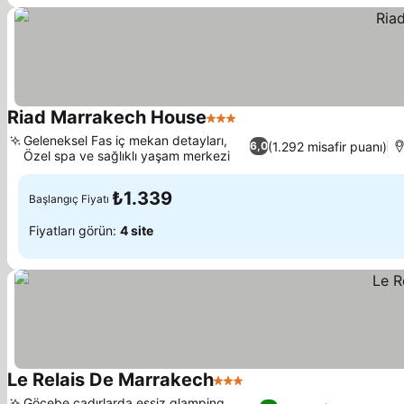
Riad Marrakech House
3 Yıldız
Fiyatları görün
Geleneksel Fas iç mekan detayları,
(1.292 misafir puanı)
6,0
Özel spa ve sağlıklı yaşam merkezi
Fiyatları görün
₺1.339
Başlangıç Fiyatı
Fiyatları görün:
4 site
Le Relais De Marrakech
3 Yıldız
Fiyatları görün
Göçebe çadırlarda eşsiz glamping