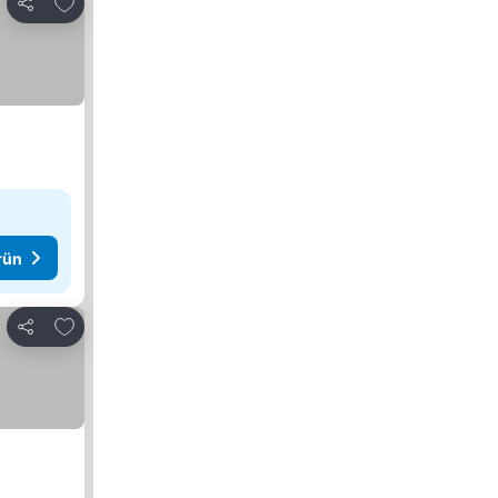
Favorilerime ekle
Paylaş
rün
Favorilerime ekle
Paylaş