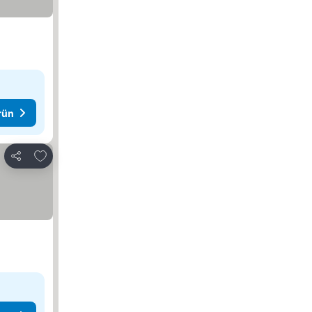
rün
Favorilerime ekle
Paylaş