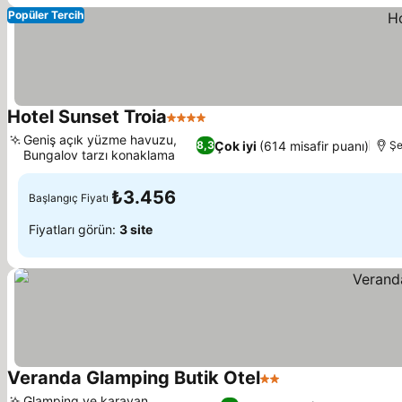
Popüler Tercih
Hotel Sunset Troia
4 Yıldız
Fiyatları görün
Geniş açık yüzme havuzu,
Çok iyi
(614 misafir puanı)
8,3
Şe
Bungalov tarzı konaklama
Fiyatları görün
₺3.456
Başlangıç Fiyatı
Fiyatları görün:
3 site
Veranda Glamping Butik Otel
2 Yıldız
Fiyatları görün
Glamping ve karavan