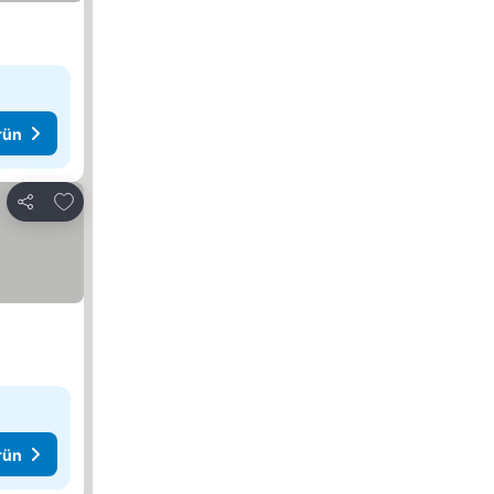
rün
Favorilerime ekle
Paylaş
rün