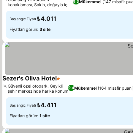
Mükemmel
(147 misafir pua
9,3
konaklaması, Sakin, doğayla iç
Fiyatları görün
içe bir konum
₺4.011
Başlangıç Fiyatı
Fiyatları görün:
3 site
Sezer's Oliva Hotel
1 Yıldız
Fiyatları görün
Güvenli özel otopark, Geyikli
Mükemmel
(164 misafir puanı
9,4
şehir merkezinde harika konum
Fiyatları görün
₺4.411
Başlangıç Fiyatı
Fiyatları görün:
1 site