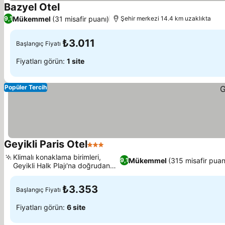
Bazyel Otel
Fiyatları görün
Mükemmel
(31 misafir puanı)
9,1
Şehir merkezi 14.4 km uzaklıkta
₺3.011
Başlangıç Fiyatı
Fiyatları görün:
1 site
Popüler Tercih
Geyikli Paris Otel
3 Yıldız
Fiyatları görün
Klimalı konaklama birimleri,
Mükemmel
(315 misafir puan
9,1
Geyikli Halk Plajı'na doğrudan
Fiyatları görün
erişim
₺3.353
Başlangıç Fiyatı
Fiyatları görün:
6 site