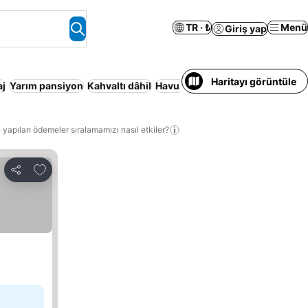
TR · ₺
Menü
Giriş yap
Haritayı görüntüle
aj
Yarım pansiyon
Kahvaltı dâhil
Havuz
Konaklama Hizmeti Verile
 yapılan ödemeler sıralamamızı nasıl etkiler?
Favorilerime ekle
Paylaş