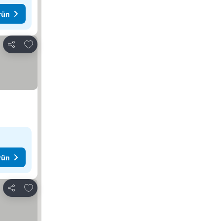
rün
Favorilerime ekle
Paylaş
rün
Favorilerime ekle
Paylaş