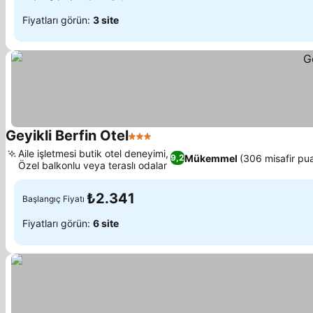
Fiyatları görün:
3 site
Geyikli Berfin Otel
3 Yıldız
Fiyatları görün
Aile işletmesi butik otel deneyimi,
Mükemmel
(306 misafir pua
9,2
Özel balkonlu veya teraslı odalar
Fiyatları görün
₺2.341
Başlangıç Fiyatı
Fiyatları görün:
6 site