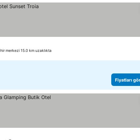
hir merkezi 15.0 km uzaklıkta
Fiyatları gö