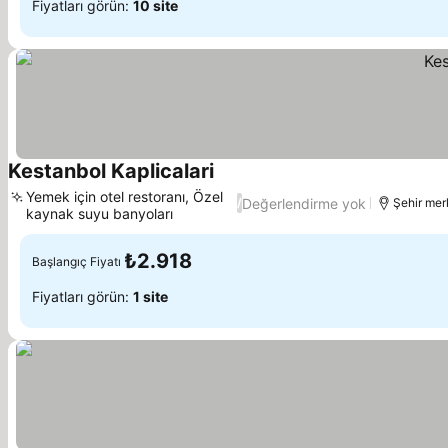
Fiyatları görün:
10 site
Kestanbol Kaplicalari
Fiyatları görün
Yemek için otel restoranı, Özel
Değerlendirme yok
/
Şehir mer
kaynak suyu banyoları
Fiyatları görün
₺2.918
Başlangıç Fiyatı
Fiyatları görün:
1 site