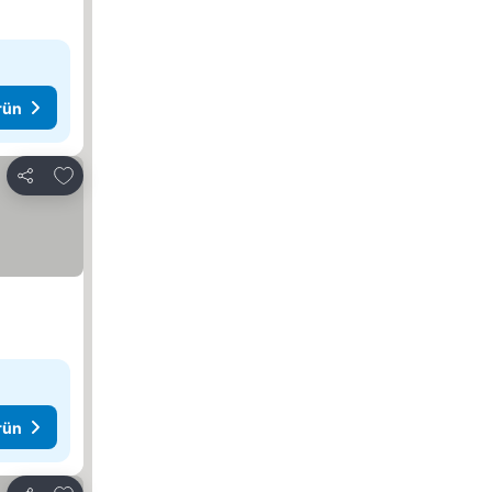
rün
Favorilerime ekle
Paylaş
rün