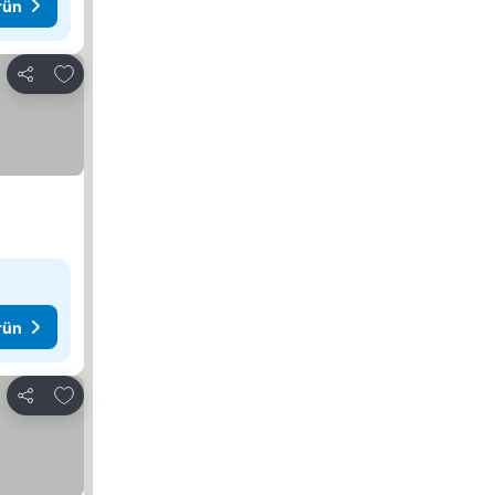
rün
Favorilerime ekle
Paylaş
rün
Favorilerime ekle
Paylaş