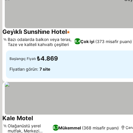
Geyi̇kli̇ Sunshi̇ne Hotel
1 Yıldız
Fiyatları görün
Bazı odalarda balkon veya teras,
Çok iyi
(373 misafir puanı)
8,4
Taze ve kaliteli kahvaltı çeşitleri
Fiyatları görün
₺4.869
Başlangıç Fiyatı
Fiyatları görün:
7 site
Kale Motel
Fiyatları görün
Olağanüstü yerel
Mükemmel
(368 misafir puanı)
8,7
Çana
mutfak, Merkezi