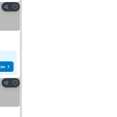
Favorilerime ekle
Paylaş
rün
Favorilerime ekle
Paylaş