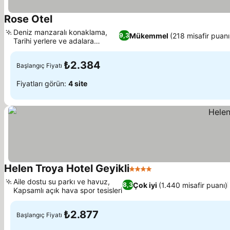
Rose Otel
Fiyatları görün
Deniz manzaralı konaklama,
Mükemmel
(218 misafir puanı
9,3
Tarihi yerlere ve adalara
Fiyatları görün
yakınlık
₺2.384
Başlangıç Fiyatı
Fiyatları görün:
4 site
Helen Troya Hotel Geyikli
4 Yıldız
Fiyatları görün
Aile dostu su parkı ve havuz,
Çok iyi
(1.440 misafir puanı)
8,3
Kapsamlı açık hava spor tesisleri
Fiyatları görün
₺2.877
Başlangıç Fiyatı