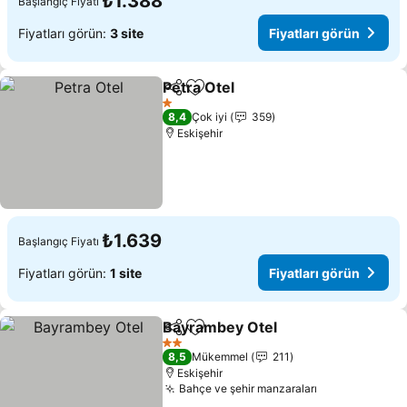
₺1.388
Başlangıç Fiyatı
Fiyatları görün:
3 site
Fiyatları görün
Petra Otel
Paylaş
Favorilerime ekle
Fiyatları görün
1 Yıldız
8,4
Çok iyi
359
Eskişehir
₺1.639
Başlangıç Fiyatı
Fiyatları görün:
1 site
Fiyatları görün
Bayrambey Otel
Paylaş
Favorilerime ekle
Fiyatları 
2 Yıldız
8,5
Mükemmel
211
Eskişehir
Bahçe ve şehir manzaraları
Fiyatları gör