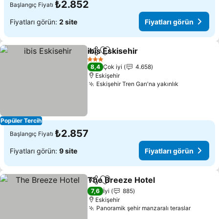
₺2.852
Başlangıç Fiyatı
Fiyatları görün:
2 site
Fiyatları görün
ibis Eskisehir
Paylaş
Favorilerime ekle
Fiyatları görü
3 Yıldız
8,4
Çok iyi
4.658
Eskişehir
Eskişehir Tren Garı'na yakınlık
Fiyatları g
Popüler Tercih
₺2.857
Başlangıç Fiyatı
Fiyatları görün:
9 site
Fiyatları görün
The Breeze Hotel
Paylaş
Favorilerime ekle
Fiyatları
7,6
İyi
885
Eskişehir
Panoramik şehir manzaralı teraslar
Fiyatlar