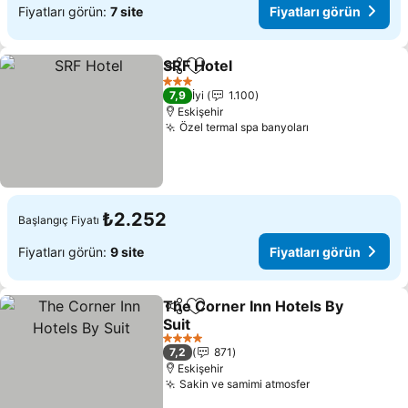
Fiyatları görün:
7 site
Fiyatları görün
SRF Hotel
Paylaş
Favorilerime ekle
Fiyatları görün
3 Yıldız
7,9
İyi
1.100
Eskişehir
Özel termal spa banyoları
Fiyatları görün
₺2.252
Başlangıç Fiyatı
Fiyatları görün:
9 site
Fiyatları görün
The Corner Inn Hotels By
Paylaş
Favorilerime ekle
Suit
Fiyatları görün
4 Yıldız
7,2
871
Eskişehir
Sakin ve samimi atmosfer
Fiyatları görü