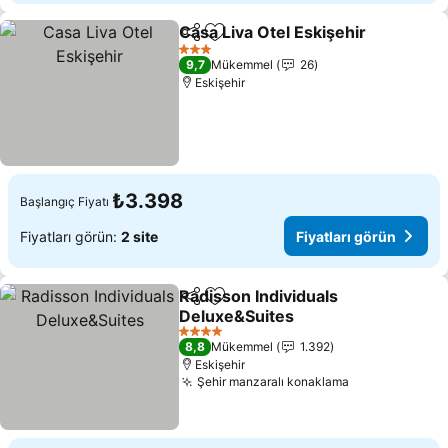
Casa Liva Otel Eskişehir
Paylaş
Favorilerime ekle
Fi
3 Yıldız
9,7
Mükemmel
26
Eskişehir
₺3.398
Başlangıç Fiyatı
Fiyatları görün:
2 site
Fiyatları görün
Radisson Individuals
Paylaş
Favorilerime ekle
Deluxe&Suites
Fiyatları görün
4 Yıldız
8,8
Mükemmel
1.392
Eskişehir
Şehir manzaralı konaklama
Fiyatları gör