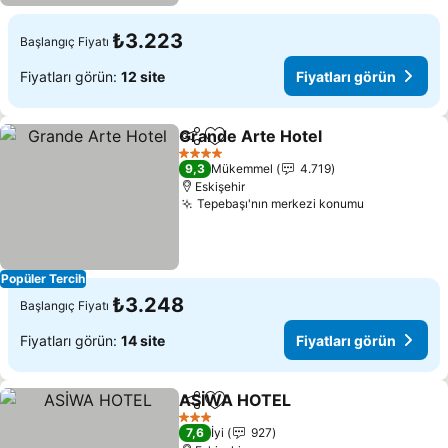
₺3.223
Başlangıç Fiyatı
Fiyatları görün:
12 site
Fiyatları görün
Grande Arte Hotel
Paylaş
Favorilerime ekle
Fiyatlar
4 Yıldız
9,3
Mükemmel
4.719
Eskişehir
Tepebaşı'nın merkezi konumu
Fiyatları g
Popüler Tercih
₺3.248
Başlangıç Fiyatı
Fiyatları görün:
14 site
Fiyatları görün
ASİWA HOTEL
Paylaş
Favorilerime ekle
Fiyatları gö
3 Yıldız
7,6
İyi
927