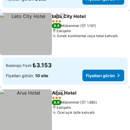
Leto City Hotel
Paylaş
Favorilerime ekle
Fiyatları gö
3 Yıldız
8,6
Mükemmel
1.197
Eskişehir
Esnek kontinental veya helal kahvaltı
Fiyat
₺3.153
Başlangıç Fiyatı
Fiyatları görün:
10 site
Fiyatları görün
Arus Hotel
Paylaş
Favorilerime ekle
Fiyatları görün
3 Yıldız
8,9
Mükemmel
1.880
Eskişehir
Özel açık büfe kahvaltı
Fiyatları görün