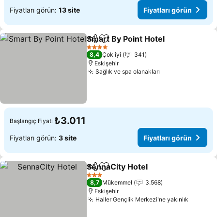
Fiyatları görün:
13 site
Fiyatları görün
Smart By Point Hotel
Paylaş
Favorilerime ekle
Fiyatl
4 Yıldız
8,4
Çok iyi
341
Eskişehir
Sağlık ve spa olanakları
Fiyatları görün
₺3.011
Başlangıç Fiyatı
Fiyatları görün:
3 site
Fiyatları görün
SennaCity Hotel
Paylaş
Favorilerime ekle
Fiyatları 
3 Yıldız
8,7
Mükemmel
3.568
Eskişehir
Haller Gençlik Merkezi'ne yakınlık
Fiyatlar