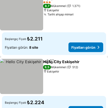
Paylaş
Favorilerime ekle
Fiyatlar
3 Yıldız
8,7
Mükemmel
1.371
Eskişehir
Tarihi ahşap mimari
Fiyatları görün
₺2.211
Başlangıç Fiyatı
Fiyatları görün:
8 site
Fiyatları görün
Hello City Eskişehir
Paylaş
Favorilerime ekle
Fiyatla
9,5
Mükemmel
512
Eskişehir
₺2.224
Başlangıç Fiyatı