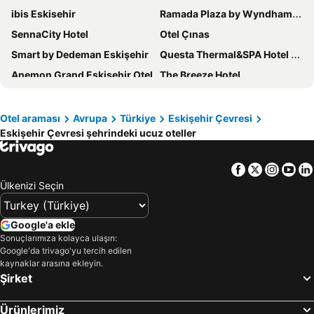
ibis Eskisehir
Ramada Plaza by Wyndham Eskisehir
SennaCity Hotel
Otel Çınas
Smart by Dedeman Eskişehir
Questa Thermal&SPA Hotel Eskişehir
Anemon Grand Eskişehir Otel
The Breeze Hotel
Radisson Individuals Deluxe&Suites
Grande Arte Hotel
Şehir Rezidans
The Merlot Hotel - Eskişehir
Otel araması
Avrupa
Türkiye
Eskişehir Çevresi
Eskişehir Çevresi şehrindeki ucuz oteller
Arus Hotel
Buyuk Inci Hotel
Hilton Garden Inn Eskisehir
Madeen City Hotel
Facebook
Twitter
Insta
Yo
Arslanlı Konak
OMM INN
Ülkenizi Seçin
Sinada Otel
The Corner Inn Hotels By Suit
Hotel Dedepark
Radisson Individuals Nova Vista Centrum Hotel
Google'a ekle
Formercity
Smart By Point Hotel
Sonuçlarımıza kolayca ulaşın:
Google'da trivago'yu tercih edilen
Deda Thermal Hotel
Capella Otel
kaynaklar arasına ekleyin.
Şirket
Atos Otel
SRF Hotel
Tymbris Hotel Eskisehir
Ada Life Hotel
Ürünlerimiz