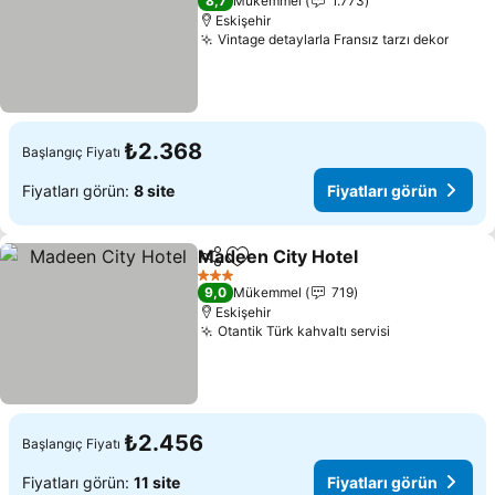
8,7
Mükemmel
1.773
Eskişehir
Vintage detaylarla Fransız tarzı dekor
Fiyat
₺2.368
Başlangıç Fiyatı
Fiyatları görün:
8 site
Fiyatları görün
Madeen City Hotel
Paylaş
Favorilerime ekle
Fiyatlar
3 Yıldız
9,0
Mükemmel
719
Eskişehir
Otantik Türk kahvaltı servisi
Fiyatları gör
₺2.456
Başlangıç Fiyatı
Fiyatları görün:
11 site
Fiyatları görün