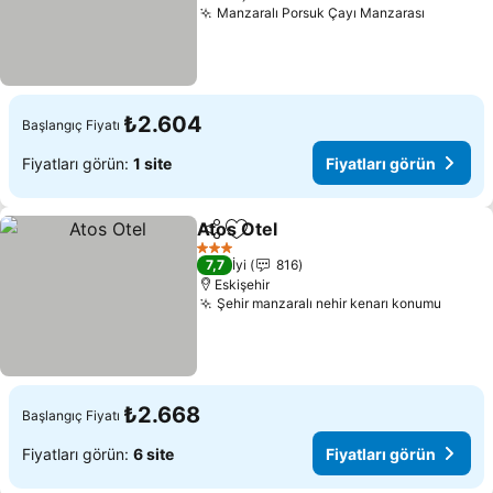
Manzaralı Porsuk Çayı Manzarası
Fiyatlar
₺2.604
Başlangıç Fiyatı
Fiyatları görün:
1 site
Fiyatları görün
Atos Otel
Paylaş
Favorilerime ekle
Fiyatları görün
3 Yıldız
7,7
İyi
816
Eskişehir
Şehir manzaralı nehir kenarı konumu
Fiyatl
₺2.668
Başlangıç Fiyatı
Fiyatları görün:
6 site
Fiyatları görün