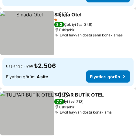
Sinada Otel
Paylaş
Favorilerime ekle
Fiyatları görün
1 Yıldız
8,2
Çok iyi
349
Eskişehir
Evcil hayvan dostu şehir konaklaması
Fiyat
₺2.506
Başlangıç Fiyatı
Fiyatları görün:
4 site
Fiyatları görün
TULPAR BUTİK OTEL
Paylaş
Favorilerime ekle
Fiyat
7,7
İyi
218
Eskişehir
Evcil hayvan dostu konaklama
Fiyatları g