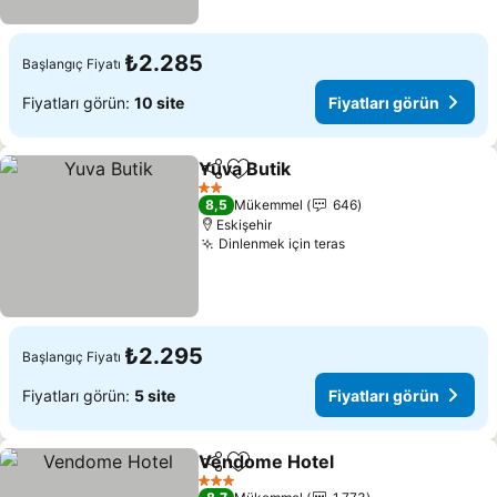
₺2.285
Başlangıç Fiyatı
Fiyatları görün:
10 site
Fiyatları görün
Yuva Butik
Paylaş
Favorilerime ekle
Fiyatları görün
2 Yıldız
8,5
Mükemmel
646
Eskişehir
Dinlenmek için teras
Fiyatları görün
₺2.295
Başlangıç Fiyatı
Fiyatları görün:
5 site
Fiyatları görün
Vendome Hotel
Paylaş
Favorilerime ekle
Fiyatları g
3 Yıldız