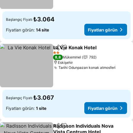
₺3.064
Başlangıç Fiyatı
Fiyatları görün:
14 site
Fiyatları görün
La Vie Konak Hotel
Paylaş
Favorilerime ekle
Fiyatlar
2 Yıldız
8,8
Mükemmel
792
Eskişehir
Tarihi Odunpazarı konak atmosferi
Fiyatlar
₺3.067
Başlangıç Fiyatı
Fiyatları görün:
1 site
Fiyatları görün
Radisson Individuals Nova
Paylaş
Favorilerime ekle
Vista Centrum Hotel