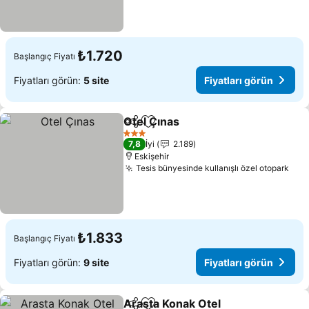
₺1.720
Başlangıç Fiyatı
Fiyatları görün:
5 site
Fiyatları görün
Otel Çınas
Paylaş
Favorilerime ekle
Fiyatları görün
3 Yıldız
7,8
İyi
2.189
Eskişehir
Tesis bünyesinde kullanışlı özel otopark
Fiya
₺1.833
Başlangıç Fiyatı
Fiyatları görün:
9 site
Fiyatları görün
Arasta Konak Otel