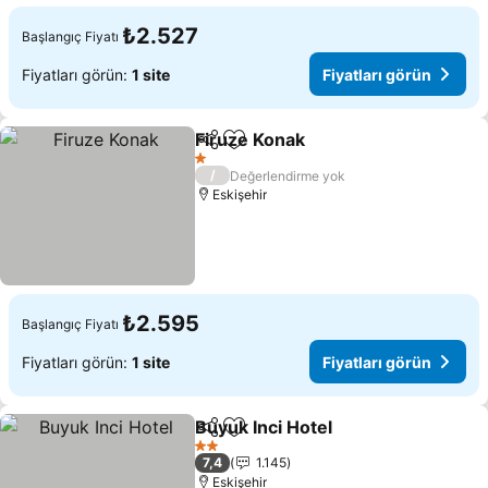
₺2.527
Başlangıç Fiyatı
Fiyatları görün:
1 site
Fiyatları görün
Firuze Konak
Paylaş
Favorilerime ekle
Fiyatları görü
1 Yıldız
/
Değerlendirme yok
Eskişehir
₺2.595
Başlangıç Fiyatı
Fiyatları görün:
1 site
Fiyatları görün
Buyuk Inci Hotel
Paylaş
Favorilerime ekle
Fiyatları 
2 Yıldız
7,4
1.145
Eskişehir