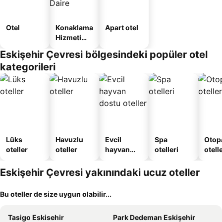
Otel
Konaklama
Apart otel
Hizmeti
Verilen
Eskişehir Çevresi bölgesindeki popüler otel
Apart
kategorileri
Daire
Lüks
Havuzlu
Evcil
Spa
Otopa
oteller
oteller
hayvan
otelleri
otell
dostu
oteller
Eskişehir Çevresi yakınındaki ucuz oteller
Bu oteller de size uygun olabilir...
Tasigo Eskisehir
Park Dedeman Eskişehir