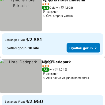
Tymbris Hotel Eskisehir
Paylaş
Favorilerime ekle
Fi
3 Yıldız
8,4
Çok iyi
1.808
Eskişehir
Özel otopark yardımı
Fiyatları görün
₺2.881
Başlangıç Fiyatı
Fiyatları görün:
10 site
Fiyatları görün
Hotel Dedepark
Paylaş
Favorilerime ekle
Fiyatları g
3 Yıldız
7,8
İyi
1.049
Eskişehir
Açık havuz ve güneşlenme terası
Fiyatları
₺2.950
Başlangıç Fiyatı