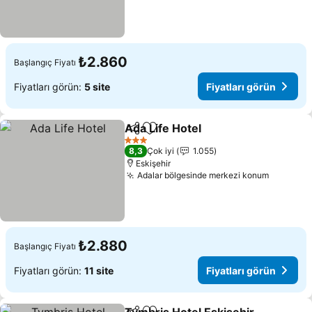
₺2.860
Başlangıç Fiyatı
Fiyatları görün:
5 site
Fiyatları görün
Ada Life Hotel
Paylaş
Favorilerime ekle
Fiyatları gör
3 Yıldız
8,3
Çok iyi
1.055
Eskişehir
Adalar bölgesinde merkezi konum
Fiyatlar
₺2.880
Başlangıç Fiyatı
Fiyatları görün:
11 site
Fiyatları görün