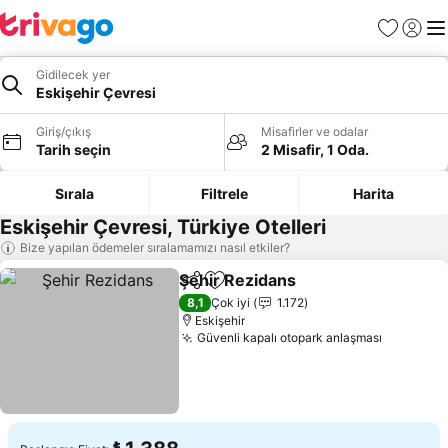
Favoriler
Giriş y
Me
Gidilecek yer
Eskişehir Çevresi
Giriş/çıkış
Misafirler ve odalar
Tarih seçin
2 Misafir, 1 Oda.
Sırala
Filtrele
Harita
Eskişehir Çevresi, Türkiye Otelleri
Bize yapılan ödemeler sıralamamızı nasıl etkiler?
Şehir Rezidans
Paylaş
Favorilerime ekle
Fiyatları gö
8,1
Çok iyi
1.172
Eskişehir
Güvenli kapalı otopark anlaşması
Fiyatları