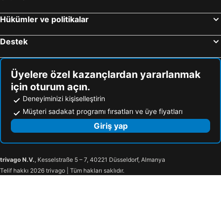
Leto City Hotel
Vendome Hotel
Hangover Central Hotel
Rota Business Hotel Eskişehir
Hükümler ve politikalar
GRAND ŞAH OTEL
Bayrambey Otel
Destek
Rekab Otel
Hello City Eskişehir
TULPAR BUTİK OTEL
Paşa Konağı
Üyelere özel kazançlardan yararlanmak
Soyic Hotel
Yuva Butik
için oturum açın.
La Vie Konak Hotel
ASİWA HOTEL
Deneyiminizi kişiselleştirin
Peri 26
Arasta Konak Otel
Müşteri sadakat programı fırsatları ve üye fiyatları
The Black Hotel
Konuk Hotel
Giriş yap
Firuze Konak
Odunpazarı Paşa Konak Hotel
Marwa Hotel
En Karaca
trivago N.V.
, Kesselstraße 5 – 7, 40221 Düsseldorf, Almanya
Atışkan
Atışkan Otel
Telif hakkı 2026 trivago | Tüm hakları saklıdır.
Midas Konak Otel
Sosyete Otel Eskişehir
Casa Liva Otel Eskişehir
Has Termal
Gk Drusilya Pansiyon