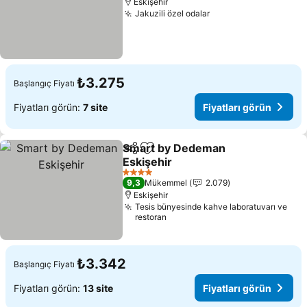
Eskişehir
Jakuzili özel odalar
Fiyatları görün
₺3.275
Başlangıç Fiyatı
Fiyatları görün:
7 site
Fiyatları görün
Smart by Dedeman
Paylaş
Favorilerime ekle
Eskişehir
Fiyatları görün
4 Yıldız
9,3
Mükemmel
2.079
Eskişehir
Tesis bünyesinde kahve laboratuvarı ve
restoran
₺3.342
Başlangıç Fiyatı
Fiyatları görün:
13 site
Fiyatları görün