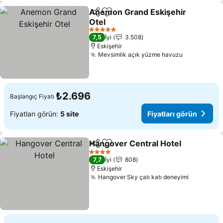
Anemon Grand Eskişehir
Paylaş
Favorilerime ekle
Otel
Fiyatları görün
5 Yıldız
7,5
İyi
3.508
Eskişehir
Mevsimlik açık yüzme havuzu
Fiyatları g
₺2.696
Başlangıç Fiyatı
Fiyatları görün:
5 site
Fiyatları görün
Hangover Central Hotel
Paylaş
Favorilerime ekle
Fi
4 Yıldız
7,7
İyi
808
Eskişehir
Hangover Sky çatı katı deneyimi
Fiyatları