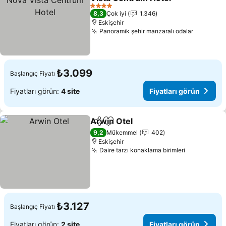
Fiyatları görün
4 Yıldız
8,3
Çok iyi
1.346
Eskişehir
Panoramik şehir manzaralı odalar
Fiyatları
₺3.099
Başlangıç Fiyatı
Fiyatları görün:
4 site
Fiyatları görün
Arwin Otel
Paylaş
Favorilerime ekle
Fiyatları görün
9,2
Mükemmel
402
Eskişehir
Daire tarzı konaklama birimleri
Fiyatları g
₺3.127
Başlangıç Fiyatı
Fiyatları görün:
2 site
Fiyatları görün