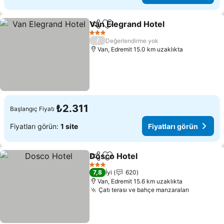
Van Elegrand Hotel
Paylaş
Favorilerime ekle
3 Yıldız
/
Değerlendirme yok
Van, Edremit 15.0 km uzaklıkta
₺2.311
Başlangıç Fiyatı
Fiyatları görün:
1 site
Fiyatları görün
Dosco Hotel
Paylaş
Favorilerime ekle
3 Yıldız
7,8
İyi
620
Van, Edremit 15.6 km uzaklıkta
Çatı terası ve bahçe manzaraları