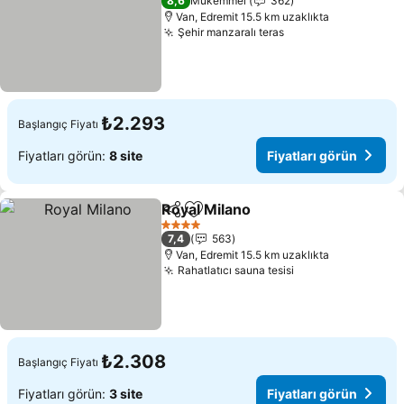
8,6
Mükemmel
362
Van, Edremit 15.5 km uzaklıkta
Şehir manzaralı teras
₺2.293
Başlangıç Fiyatı
Fiyatları görün:
8 site
Fiyatları görün
Royal Milano
Paylaş
Favorilerime ekle
4 Yıldız
7,4
563
Van, Edremit 15.5 km uzaklıkta
Rahatlatıcı sauna tesisi
₺2.308
Başlangıç Fiyatı
Fiyatları görün:
3 site
Fiyatları görün