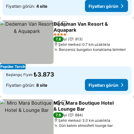
Fiyatları görün:
4 site
Fiyatları görün
Dedeman Van Resort &
Paylaş
Favorilerime ekle
Aquapark
4 Yıldız
7,8
İyi
913
Şehir merkezi 0.7 km uzaklıkta
Benzersiz bungalov konaklama birimleri
Popüler Tercih
₺3.873
Başlangıç Fiyatı
Fiyatları görün:
8 site
Fiyatları görün
Miro Mara Boutique Hotel
Paylaş
Favorilerime ekle
& Lounge Bar
7,6
İyi
884
Şehir merkezi 3.0 km uzaklıkta
Gün batımı atmosferli lounge bar