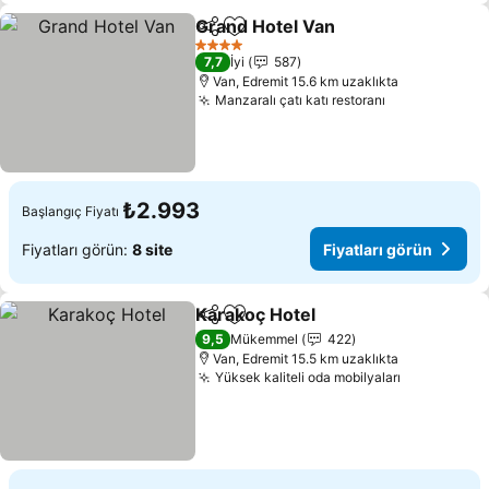
Grand Hotel Van
Paylaş
Favorilerime ekle
4 Yıldız
7,7
İyi
587
Van, Edremit 15.6 km uzaklıkta
Manzaralı çatı katı restoranı
₺2.993
Başlangıç Fiyatı
Fiyatları görün:
8 site
Fiyatları görün
Karakoç Hotel
Paylaş
Favorilerime ekle
9,5
Mükemmel
422
Van, Edremit 15.5 km uzaklıkta
Yüksek kaliteli oda mobilyaları