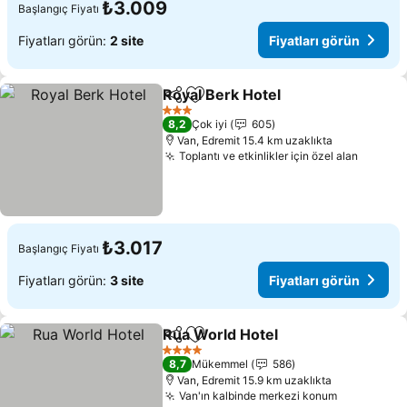
₺3.009
Başlangıç Fiyatı
Fiyatları görün:
2 site
Fiyatları görün
Royal Berk Hotel
Paylaş
Favorilerime ekle
3 Yıldız
8,2
Çok iyi
605
Van, Edremit 15.4 km uzaklıkta
Toplantı ve etkinlikler için özel alan
₺3.017
Başlangıç Fiyatı
Fiyatları görün:
3 site
Fiyatları görün
Rua World Hotel
Paylaş
Favorilerime ekle
4 Yıldız
8,7
Mükemmel
586
Van, Edremit 15.9 km uzaklıkta
Van'ın kalbinde merkezi konum