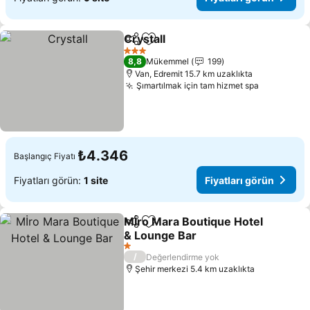
Crystall
Paylaş
Favorilerime ekle
3 Yıldız
8,8
Mükemmel
199
Van, Edremit 15.7 km uzaklıkta
Şımartılmak için tam hizmet spa
₺4.346
Başlangıç Fiyatı
Fiyatları görün:
1 site
Fiyatları görün
Mİro Mara Boutique Hotel
Paylaş
Favorilerime ekle
& Lounge Bar
1 Yıldız
/
Değerlendirme yok
Şehir merkezi 5.4 km uzaklıkta