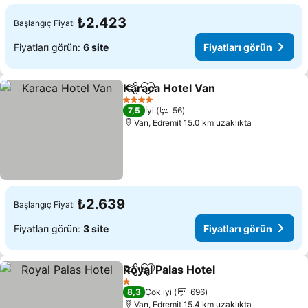
₺2.423
Başlangıç Fiyatı
Fiyatları görün:
6 site
Fiyatları görün
Karaca Hotel Van
Paylaş
Favorilerime ekle
4 Yıldız
7,5
İyi
56
Van, Edremit 15.0 km uzaklıkta
₺2.639
Başlangıç Fiyatı
Fiyatları görün:
3 site
Fiyatları görün
Royal Palas Hotel
Paylaş
Favorilerime ekle
1 Yıldız
8,3
Çok iyi
696
Van, Edremit 15.4 km uzaklıkta