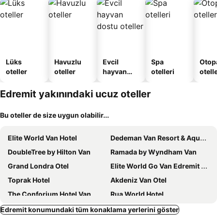
Lüks
Havuzlu
Evcil
Spa
Otopa
oteller
oteller
hayvan
otelleri
otell
dostu
oteller
Edremit yakınındaki ucuz oteller
Bu oteller de size uygun olabilir...
Elite World Van Hotel
Dedeman Van Resort & Aquapark
DoubleTree by Hilton Van
Ramada by Wyndham Van
Grand Londra Otel
Elite World Go Van Edremit Hotel
Toprak Hotel
Akdeniz Van Otel
The Conforium Hotel Van
Rua World Hotel
El Baboos Hotel
Van Hotel
Edremit konumundaki tüm konaklama yerlerini göster