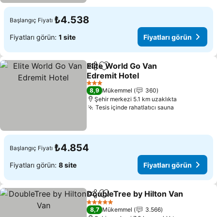
₺4.538
Başlangıç Fiyatı
Fiyatları görün:
1 site
Fiyatları görün
Elite World Go Van
Paylaş
Favorilerime ekle
Edremit Hotel
3 Yıldız
8,9
Mükemmel
360
Şehir merkezi 5.1 km uzaklıkta
Tesis içinde rahatlatıcı sauna
₺4.854
Başlangıç Fiyatı
Fiyatları görün:
8 site
Fiyatları görün
DoubleTree by Hilton Van
Paylaş
Favorilerime ekle
5 Yıldız
8,7
Mükemmel
3.566