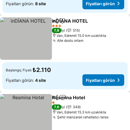
Fiyatları görün:
8 site
Fiyatları görün
inDİANA HOTEL
Paylaş
Favorilerime ekle
3 Yıldız
7,8
İyi
515
Van, Edremit 15.0 km uzaklıkta
Aile dostu ortam
₺2.110
Başlangıç Fiyatı
Fiyatları görün:
4 site
Fiyatları görün
Resmina Hotel
Paylaş
Favorilerime ekle
1 Yıldız
7,6
İyi
349
Van, Edremit 15.3 km uzaklıkta
Şehir manzaralı rahatlatıcı teras