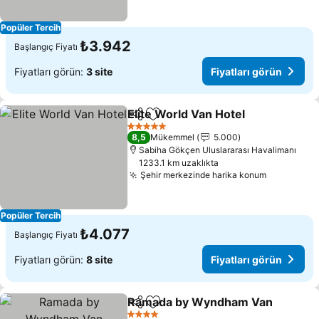
Popüler Tercih
₺3.942
Başlangıç Fiyatı
Fiyatları görün:
3 site
Fiyatları görün
Elite World Van Hotel
Paylaş
Favorilerime ekle
5 Yıldız
8,5
Mükemmel
5.000
Sabiha Gökçen Uluslararası Havalimanı
1233.1 km uzaklıkta
Şehir merkezinde harika konum
Popüler Tercih
₺4.077
Başlangıç Fiyatı
Fiyatları görün:
8 site
Fiyatları görün
Ramada by Wyndham Van
Paylaş
Favorilerime ekle