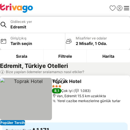
Favoriler
Giriş y
Me
Gidilecek yer
Edremit
Giriş/çıkış
Misafirler ve odalar
Tarih seçin
2 Misafir, 1 Oda.
Sırala
Filtrele
Harita
Edremit, Türkiye Otelleri
Bize yapılan ödemeler sıralamamızı nasıl etkiler?
Toprak Hotel
Paylaş
Favorilerime ekle
3 Yıldız
8,1
Çok iyi
1.083
Van, Edremit 15.5 km uzaklıkta
Yerel cazibe merkezlerine günlük turlar
Popüler Tercih