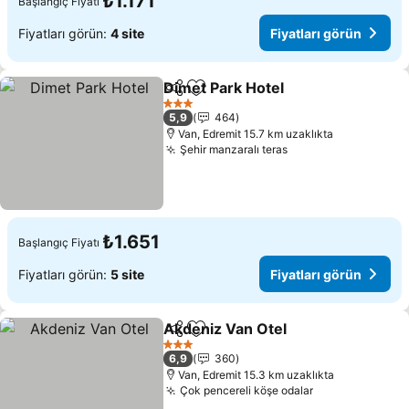
₺1.171
Başlangıç Fiyatı
Fiyatları görün:
4 site
Fiyatları görün
Dimet Park Hotel
Paylaş
Favorilerime ekle
3 Yıldız
5,9
464
Van, Edremit 15.7 km uzaklıkta
Şehir manzaralı teras
₺1.651
Başlangıç Fiyatı
Fiyatları görün:
5 site
Fiyatları görün
Akdeniz Van Otel
Paylaş
Favorilerime ekle
3 Yıldız
6,9
360
Van, Edremit 15.3 km uzaklıkta
Çok pencereli köşe odalar