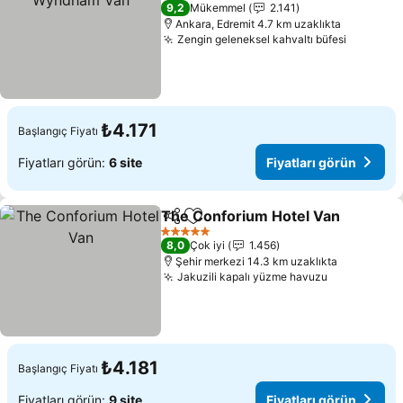
4 Yıldız
9,2
Mükemmel
2.141
Ankara, Edremit 4.7 km uzaklıkta
Zengin geleneksel kahvaltı büfesi
₺4.171
Başlangıç Fiyatı
Fiyatları görün:
6 site
Fiyatları görün
The Conforium Hotel Van
Paylaş
Favorilerime ekle
5 Yıldız
8,0
Çok iyi
1.456
Şehir merkezi 14.3 km uzaklıkta
Jakuzili kapalı yüzme havuzu
₺4.181
Başlangıç Fiyatı
Fiyatları görün:
9 site
Fiyatları görün