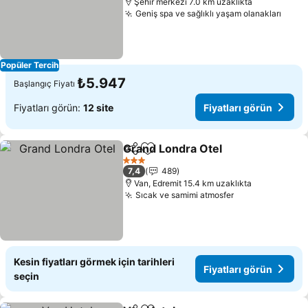
Şehir merkezi 7.0 km uzaklıkta
Geniş spa ve sağlıklı yaşam olanakları
Popüler Tercih
₺5.947
Başlangıç Fiyatı
Fiyatları görün:
12 site
Fiyatları görün
Grand Londra Otel
Paylaş
Favorilerime ekle
3 Yıldız
7,4
489
Van, Edremit 15.4 km uzaklıkta
Sıcak ve samimi atmosfer
Kesin fiyatları görmek için tarihleri
Fiyatları görün
seçin