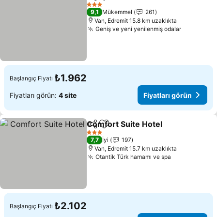
Paylaş
Favorilerime ekle
3 Yıldız
9,1
Mükemmel
261
Van, Edremit 15.8 km uzaklıkta
Geniş ve yeni yenilenmiş odalar
₺1.962
Başlangıç Fiyatı
Fiyatları görün:
4 site
Fiyatları görün
Comfort Suite Hotel
Paylaş
Favorilerime ekle
3 Yıldız
7,7
İyi
197
Van, Edremit 15.7 km uzaklıkta
Otantik Türk hamamı ve spa
₺2.102
Başlangıç Fiyatı