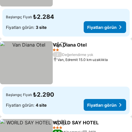
₺2.284
Başlangıç Fiyatı
Fiyatları görün:
3 site
Fiyatları görün
Van Diana Otel
Paylaş
Favorilerime ekle
2 Yıldız
/
Değerlendirme yok
Van, Edremit 15.0 km uzaklıkta
₺2.290
Başlangıç Fiyatı
Fiyatları görün:
4 site
Fiyatları görün
WORLD SAY HOTEL
Paylaş
Favorilerime ekle
3 Yıldız