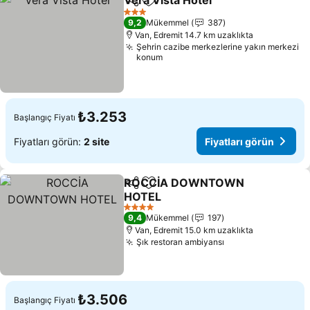
Vera Vista Hotel
Paylaş
Favorilerime ekle
3 Yıldız
9,2
Mükemmel
387
Van, Edremit 14.7 km uzaklıkta
Şehrin cazibe merkezlerine yakın merkezi
konum
₺3.253
Başlangıç Fiyatı
Fiyatları görün:
2 site
Fiyatları görün
ROCCİA DOWNTOWN
Paylaş
Favorilerime ekle
HOTEL
4 Yıldız
9,4
Mükemmel
197
Van, Edremit 15.0 km uzaklıkta
Şık restoran ambiyansı
₺3.506
Başlangıç Fiyatı