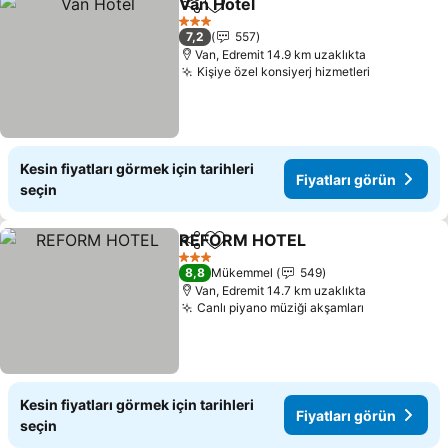
Van Hotel
Paylaş
Favorilerime ekle
3 Yıldız
7,2
557
Van, Edremit 14.9 km uzaklıkta
Kişiye özel konsiyerj hizmetleri
Kesin fiyatları görmek için tarihleri
Fiyatları görün
seçin
REFORM HOTEL
Paylaş
Favorilerime ekle
3 Yıldız
8,8
Mükemmel
549
Van, Edremit 14.7 km uzaklıkta
Canlı piyano müziği akşamları
Kesin fiyatları görmek için tarihleri
Fiyatları görün
seçin