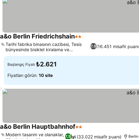
a&o Berlin Friedrichshain
2 Yıldız
Tarihi fabrika binasının cazibesi, Tesis
(16.451 misafir puanı
7,0
bünyesinde bisiklet kiralama ve
depolama
₺2.621
Başlangıç Fiyatı
Fiyatları görün:
10 site
a&o Berlin Hauptbahnhof
2 Yıldız
Modern tasarım ve olanaklar,
İyi
(33.022 misafir puanı)
7,5
Berlin