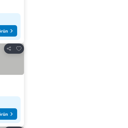
görün
Favorilerime ekle
Paylaş
görün