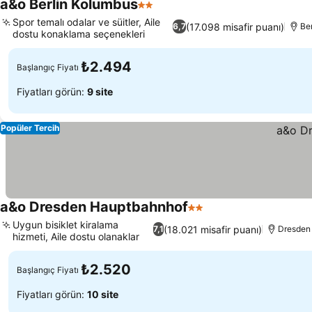
a&o Berlin Kolumbus
2 Yıldız
Spor temalı odalar ve süitler, Aile
(17.098 misafir puanı)
6,7
Ber
dostu konaklama seçenekleri
₺2.494
Başlangıç Fiyatı
Fiyatları görün:
9 site
Popüler Tercih
a&o Dresden Hauptbahnhof
2 Yıldız
Uygun bisiklet kiralama
(18.021 misafir puanı)
7,1
Dresden
hizmeti, Aile dostu olanaklar
₺2.520
Başlangıç Fiyatı
Fiyatları görün:
10 site