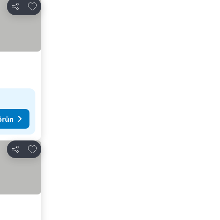
Favorilerime ekle
Paylaş
görün
Favorilerime ekle
Paylaş