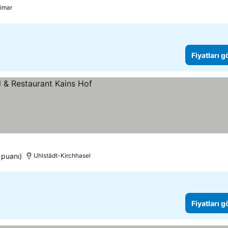
imar
Fiyatları 
 puanı)
Uhlstädt-Kirchhasel
Fiyatları 