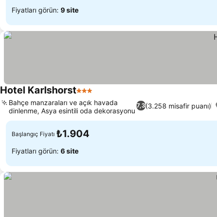
Fiyatları görün:
9 site
Hotel Karlshorst
3 Yıldız
Bahçe manzaraları ve açık havada
(3.258 misafir puanı)
7,3
dinlenme, Asya esintili oda dekorasyonu
₺1.904
Başlangıç Fiyatı
Fiyatları görün:
6 site