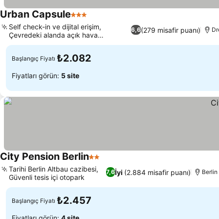
Urban Capsule
3 Yıldız
Self check-in ve dijital erişim,
(279 misafir puanı)
6,6
Dr
Çevredeki alanda açık hava
etkinlikleri
₺2.082
Başlangıç Fiyatı
Fiyatları görün:
5 site
City Pension Berlin
2 Yıldız
Tarihi Berlin Altbau cazibesi,
İyi
(2.884 misafir puanı)
7,6
Berlin
Güvenli tesis içi otopark
₺2.457
Başlangıç Fiyatı
Fiyatları görün:
4 site