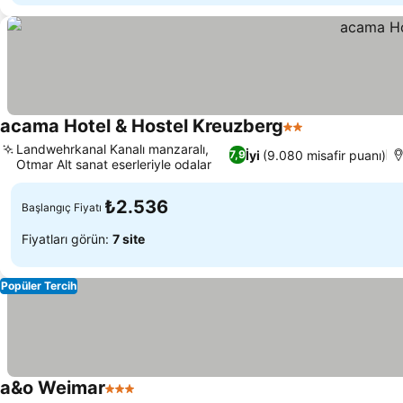
acama Hotel & Hostel Kreuzberg
2 Yıldız
Landwehrkanal Kanalı manzaralı,
İyi
(9.080 misafir puanı)
7,9
Otmar Alt sanat eserleriyle odalar
₺2.536
Başlangıç Fiyatı
Fiyatları görün:
7 site
Popüler Tercih
a&o Weimar
3 Yıldız