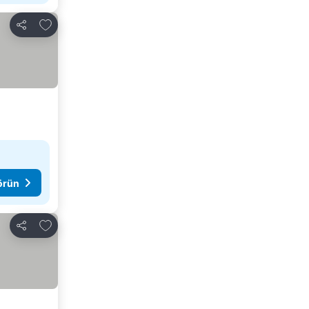
Favorilerime ekle
Paylaş
görün
Favorilerime ekle
Paylaş