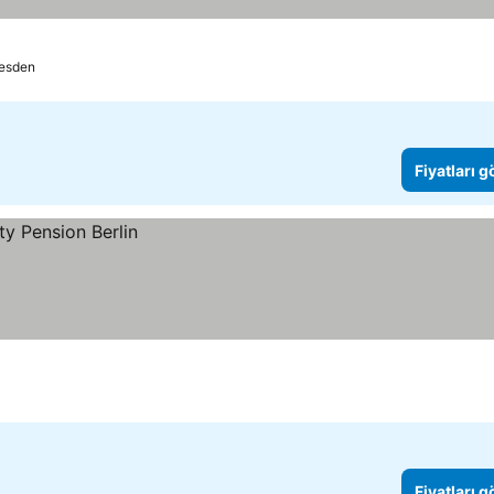
esden
Fiyatları 
Fiyatları 