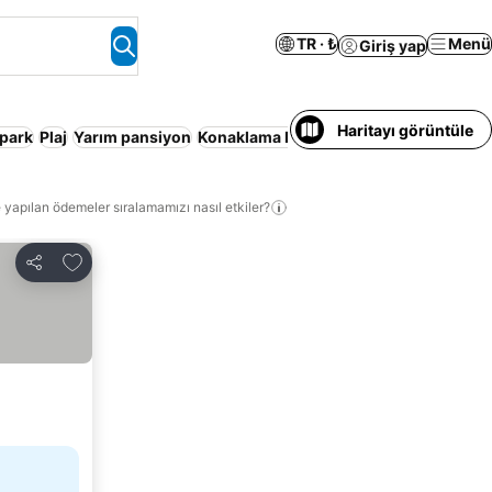
TR · ₺
Menü
Giriş yap
Haritayı görüntüle
park
Plaj
Yarım pansiyon
Konaklama Hizmeti Verilen Apart Daire
 yapılan ödemeler sıralamamızı nasıl etkiler?
Favorilerime ekle
Paylaş