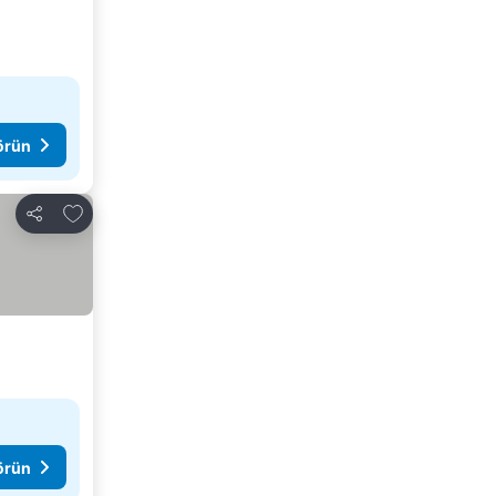
görün
Favorilerime ekle
Paylaş
görün