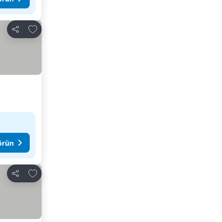
Favorilerime ekle
Paylaş
görün
Favorilerime ekle
Paylaş