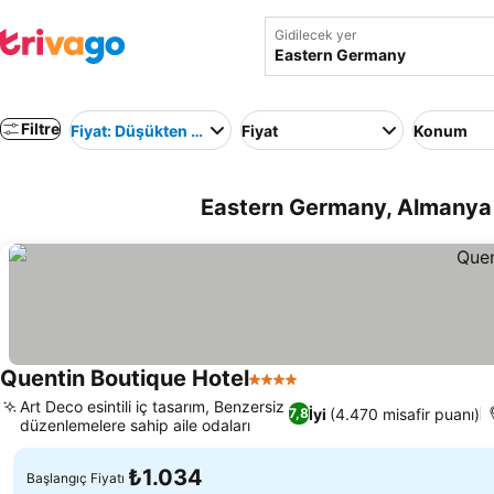
Gidilecek yer
Filtre
Fiyat: Düşükten yükseğe
Fiyat
Konum
Eastern Germany, Almanya 
Quentin Boutique Hotel
4 Yıldız
Art Deco esintili iç tasarım, Benzersiz
İyi
(4.470 misafir puanı)
7,8
düzenlemelere sahip aile odaları
₺1.034
Başlangıç Fiyatı