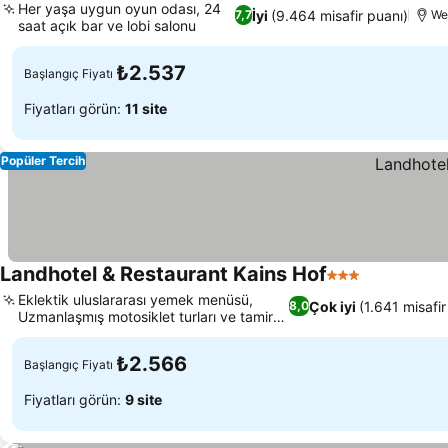
Her yaşa uygun oyun odası, 24
İyi
(9.464 misafir puanı)
7,7
We
saat açık bar ve lobi salonu
₺2.537
Başlangıç Fiyatı
Fiyatları görün:
11 site
Popüler Tercih
Landhotel & Restaurant Kains Hof
3 Yıldız
Eklektik uluslararası yemek menüsü,
Çok iyi
(1.641 misafir
8,0
Uzmanlaşmış motosiklet turları ve tamir
hizmetleri
₺2.566
Başlangıç Fiyatı
Fiyatları görün:
9 site