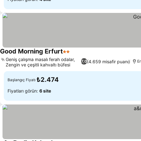
Good Morning Erfurt
2 Yıldız
Geniş çalışma masalı ferah odalar,
(4.659 misafir puanı)
7,0
Er
Zengin ve çeşitli kahvaltı büfesi
₺2.474
Başlangıç Fiyatı
Fiyatları görün:
6 site