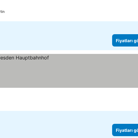
lin
Fiyatları 
Fiyatları 