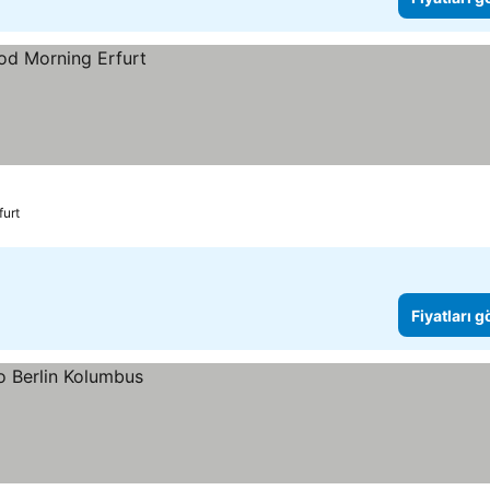
furt
Fiyatları 