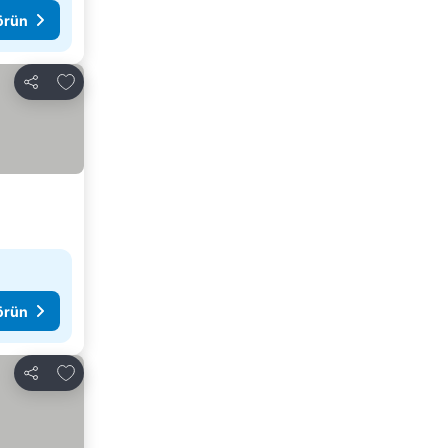
görün
Favorilerime ekle
Paylaş
görün
Favorilerime ekle
Paylaş