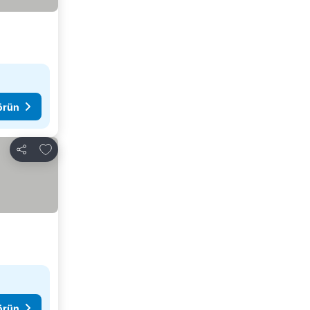
görün
Favorilerime ekle
Paylaş
görün