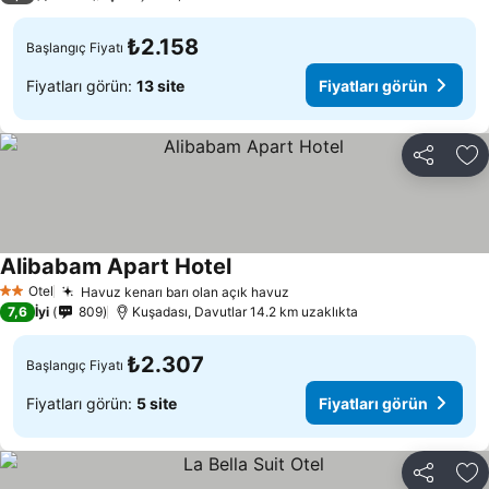
₺2.158
Başlangıç Fiyatı
Fiyatları görün:
13 site
Fiyatları görün
Paylaş
Fa
Alibabam Apart Hotel
Fiyatları görün
Otel
Havuz kenarı barı olan açık havuz
Fiyatları görün
2 Yıldız
7,6
İyi
809
Kuşadası, Davutlar 14.2 km uzaklıkta
₺2.307
Başlangıç Fiyatı
Fiyatları görün:
5 site
Fiyatları görün
Paylaş
Fa