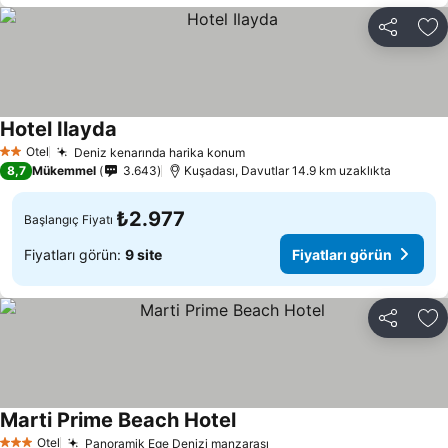
Paylaş
Fa
Hotel Ilayda
Fiyatları görün
Otel
Deniz kenarında harika konum
Fiyatları görün
2 Yıldız
8,7
Mükemmel
3.643
Kuşadası, Davutlar 14.9 km uzaklıkta
₺2.977
Başlangıç Fiyatı
Fiyatları görün:
9 site
Fiyatları görün
Paylaş
Fa
Marti Prime Beach Hotel
Fiyatları görün
Otel
Panoramik Ege Denizi manzarası
Fiyatları görün