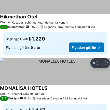
Hikmethan Otel
Fiyatları görün
Otel
Kuşadası şehir merkezinde harika konum
Fiyatları görün
8,8
Mükemmel
1.972
Kuşadası, Davutlar 14.4 km uzaklıkta
₺1.220
Başlangıç Fiyatı
Fiyatları görün:
9 site
Fiyatları görün
Paylaş
Fa
MONALİSA HOTELS
Fiyatları görün
Otel
Yöresel kahvaltı kültürü
Fiyatları görün
8,4
Çok iyi
943
Kuşadası, Davutlar 15.8 km uzaklıkta