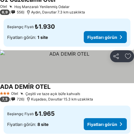
Fiyatları görün
Otel
Hoş Manzaralı Yenilenmiş Odalar
Fiyatları görün
6,9
556
Aydın, Davutlar 7.3 km uzaklıkta
₺1.930
Başlangıç Fiyatı
Fiyatları görün:
1 site
Fiyatları görün
Paylaş
Fa
ADA DEMİR OTEL
Fiyatları görün
Otel
Çeşitli ve taze açık büfe kahvaltı
Fiyatları görün
3 Yıldız
7,3
726
Kuşadası, Davutlar 15.3 km uzaklıkta
₺1.965
Başlangıç Fiyatı
Fiyatları görün:
8 site
Fiyatları görün