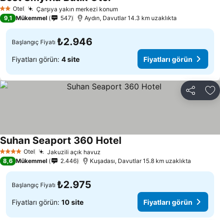
Fiyatları görün
Otel
Çarşıya yakın merkezi konum
Fiyatları görün
2 Yıldız
9,1
Mükemmel
547
Aydın, Davutlar 14.3 km uzaklıkta
₺2.946
Başlangıç Fiyatı
Fiyatları görün:
4 site
Fiyatları görün
Paylaş
Fa
Suhan Seaport 360 Hotel
Fiyatları görün
Otel
Jakuzili açık havuz
Fiyatları görün
4 Yıldız
8,6
Mükemmel
2.446
Kuşadası, Davutlar 15.8 km uzaklıkta
₺2.975
Başlangıç Fiyatı
Fiyatları görün:
10 site
Fiyatları görün