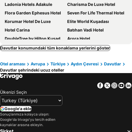
Ladonia Hotels Adakule
Charisma De Luxe Hotel
Flora Garden Ephesus Hotel
Seven For Life Thermal Hotel
Korumar Hotel De Luxe
Elite World Kuşadası
Hotel Carina
Batıhan Vadi Hotel
DoubleTree by Hilton Kusadasi
Arora Hotel
Signature Blue Resort
Marbel Hotel by Palm Wings
Davutlar konumundaki tüm konaklama yerlerini göster
Fantasia Deluxe Hotel
Pigale Beach Resort
Otel araması
Avrupa
Türkiye
Aydın Çevresi
Davutlar
Risus Beach Resort Hotel
Qlusive Hotel
Davutlar şehrindeki ucuz oteller
Palm Wings Kusadasi Beach Resort & Spa
Suhan Seaport 360 Hotel
Palmin Hotel
Sealight Family Club
Facebook
Twitter
Insta
Yo
Batihan Beach Resort & Spa
City's Hill Hotel
Ülkenizi Seçin
Unique Life Style Hotel
Bella Pino Beach Club
Ladies Beach Suit Otel
Marti Prime Beach Hotel
Google'a ekle
Sonuçlarımıza kolayca ulaşın:
Grand Belish Hotel
Sentinus Beach Hotel
Google'da trivago'yu tercih edilen
Scala Nuova Beach Hotel
Medos Beach Hotel
kaynaklar arasına ekleyin.
Şirket