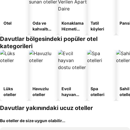
Otel
Oda ve
Konaklama
Tatil
Pans
kahvaltı
Hizmeti
köyleri
sunan
Verilen
Davutlar bölgesindeki popüler otel
oteller
Apart
kategorileri
Daire
Lüks
Havuzlu
Evcil
Spa
Sahil
oteller
oteller
hayvan
otelleri
otelle
dostu
oteller
Davutlar yakınındaki ucuz oteller
Bu oteller de size uygun olabilir...