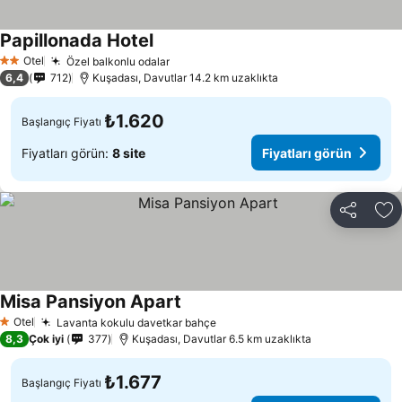
Papillonada Hotel
Fiyatları görün
Otel
Özel balkonlu odalar
Fiyatları görün
2 Yıldız
6,4
712
Kuşadası, Davutlar 14.2 km uzaklıkta
₺1.620
Başlangıç Fiyatı
Fiyatları görün:
8 site
Fiyatları görün
Paylaş
Fa
Misa Pansiyon Apart
Fiyatları görün
Otel
Lavanta kokulu davetkar bahçe
Fiyatları görün
1 Yıldız
8,3
Çok iyi
377
Kuşadası, Davutlar 6.5 km uzaklıkta
₺1.677
Başlangıç Fiyatı