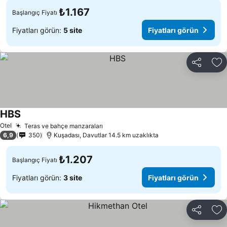
₺1.167
Başlangıç Fiyatı
Fiyatları görün:
5 site
Fiyatları görün
Paylaş
Fa
HBS
Fiyatları görün
Otel
Teras ve bahçe manzaraları
Fiyatları görün
6,9
350
Kuşadası, Davutlar 14.5 km uzaklıkta
₺1.207
Başlangıç Fiyatı
Fiyatları görün:
3 site
Fiyatları görün
Paylaş
Fa