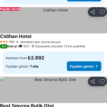
Popüler Tercih
Paylaş
Fa
Cidihan Hotel
Fiyatları görün
Otel
Serinletici açık yüzme havuzu
Fiyatları görün
3 Yıldız
8,1
Çok iyi
527
Güzelçamlı, Davutlar 7.2 km uzaklıkta
₺2.892
Başlangıç Fiyatı
Fiyatları görün:
7 site
Fiyatları görün
Paylaş
Fa
Best Smyrna Butik Otel