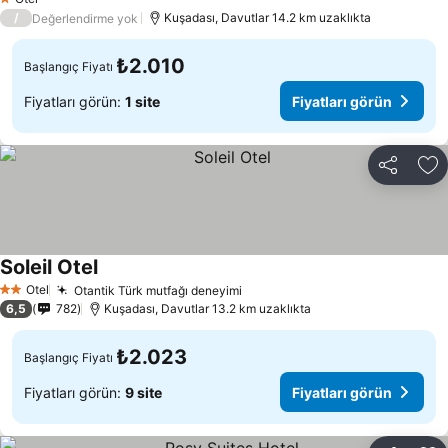
1 Yıldız
/
Kuşadası, Davutlar 14.2 km uzaklıkta
Değerlendirme yok
₺2.010
Başlangıç Fiyatı
Fiyatları görün:
1 site
Fiyatları görün
Paylaş
Fa
Soleil Otel
Fiyatları görün
Otel
Otantik Türk mutfağı deneyimi
Fiyatları görün
2 Yıldız
6,5
782
Kuşadası, Davutlar 13.2 km uzaklıkta
₺2.023
Başlangıç Fiyatı
Fiyatları görün:
9 site
Fiyatları görün