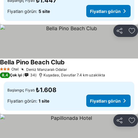
₺1.447
Başlangıç Fiyatı
Fiyatları görün:
5 site
Fiyatları görün
Paylaş
Fa
Bella Pino Beach Club
Fiyatları görün
Otel
Deniz Manzaralı Odalar
Fiyatları görün
3 Yıldız
8,4
Çok iyi
34
Kuşadası, Davutlar 7.4 km uzaklıkta
₺1.608
Başlangıç Fiyatı
Fiyatları görün:
1 site
Fiyatları görün
Paylaş
Fa