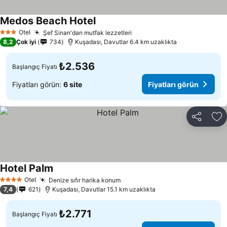
Medos Beach Hotel
Fiyatları görün
Otel
Şef Sinan'dan mutfak lezzetleri
Fiyatları görün
3 Yıldız
8,2
Çok iyi
734
Kuşadası, Davutlar 6.4 km uzaklıkta
₺2.536
Başlangıç Fiyatı
Fiyatları görün:
6 site
Fiyatları görün
Paylaş
Fa
Hotel Palm
Fiyatları görün
Otel
Denize sıfır harika konum
Fiyatları görün
4 Yıldız
7,4
621
Kuşadası, Davutlar 15.1 km uzaklıkta
₺2.771
Başlangıç Fiyatı