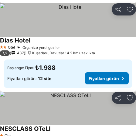
Paylaş
Fa
Dias Hotel
Fiyatları görün
Otel
Organize yerel geziler
Fiyatları görün
2 Yıldız
7,2
437
Kuşadası, Davutlar 14.2 km uzaklıkta
₺1.988
Başlangıç Fiyatı
Fiyatları görün:
12 site
Fiyatları görün
Paylaş
Fa
NESCLASS OTeLl
Fiyatları görün
Otel