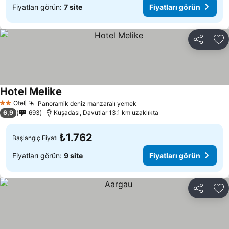
Fiyatları görün:
7 site
Fiyatları görün
Paylaş
Fa
Hotel Melike
Fiyatları görün
Otel
Panoramik deniz manzaralı yemek
Fiyatları görün
2 Yıldız
6,9
693
Kuşadası, Davutlar 13.1 km uzaklıkta
₺1.762
Başlangıç Fiyatı
Fiyatları görün:
9 site
Fiyatları görün
Paylaş
Fa