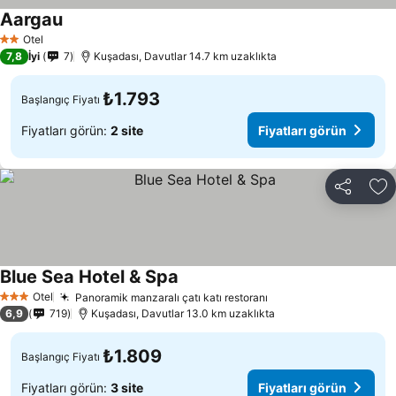
Aargau
Fiyatları görün
Otel
2 Yıldız
7,8
İyi
7
Kuşadası, Davutlar 14.7 km uzaklıkta
₺1.793
Başlangıç Fiyatı
Fiyatları görün:
2 site
Fiyatları görün
Paylaş
Fa
Blue Sea Hotel & Spa
Fiyatları görün
Otel
Panoramik manzaralı çatı katı restoranı
Fiyatları görün
3 Yıldız
6,9
719
Kuşadası, Davutlar 13.0 km uzaklıkta
₺1.809
Başlangıç Fiyatı
Fiyatları görün:
3 site
Fiyatları görün