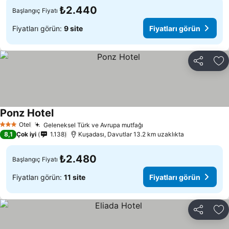
₺2.440
Başlangıç Fiyatı
Fiyatları görün:
9 site
Fiyatları görün
Paylaş
Fa
Ponz Hotel
Fiyatları görün
Otel
Geleneksel Türk ve Avrupa mutfağı
Fiyatları görün
3 Yıldız
8,1
Çok iyi
1.138
Kuşadası, Davutlar 13.2 km uzaklıkta
₺2.480
Başlangıç Fiyatı
Fiyatları görün:
11 site
Fiyatları görün
Paylaş
Fa