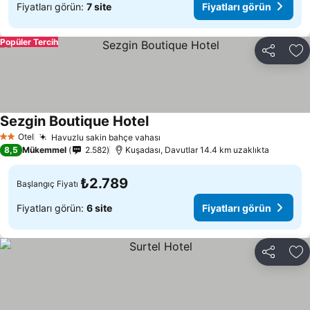
Fiyatları görün:
7 site
Fiyatları görün
Popüler Tercih
Paylaş
Fa
Sezgin Boutique Hotel
Fiyatları görün
Otel
Havuzlu sakin bahçe vahası
Fiyatları görün
2 Yıldız
8,5
Mükemmel
2.582
Kuşadası, Davutlar 14.4 km uzaklıkta
₺2.789
Başlangıç Fiyatı
Fiyatları görün:
6 site
Fiyatları görün
Paylaş
Fa