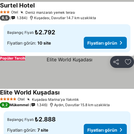
Surtel Hotel
Fiyatları görün
Otel
Deniz manzaralı yemek terası
Fiyatları görün
3 Yıldız
6,5
1.384
Kuşadası, Davutlar 14.7 km uzaklıkta
₺2.792
Başlangıç Fiyatı
Fiyatları görün:
10 site
Fiyatları görün
Popüler Tercih
Paylaş
Fa
Elite World Kuşadası
Fiyatları görün
Otel
Kuşadası Marina'ya Yakınlık
Fiyatları görün
5 Yıldız
9,2
Mükemmel
1.346
Aydın, Davutlar 15.8 km uzaklıkta
₺2.888
Başlangıç Fiyatı
Fiyatları görün:
7 site
Fiyatları görün