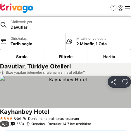
Favoriler
Giriş y
Me
Gidilecek yer
Davutlar
Giriş/çıkış
Misafirler ve odalar
Tarih seçin
2 Misafir, 1 Oda.
Sırala
Filtrele
Harita
Davutlar, Türkiye Otelleri
Bize yapılan ödemeler sıralamamızı nasıl etkiler?
Paylaş
Fa
Kayhanbey Hotel
Fiyatları görün
Otel
Deniz manzaralı teras restoranı
Fiyatları görün
4 Yıldız
6,2
563
Kuşadası, Davutlar 14.7 km uzaklıkta