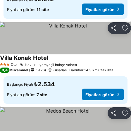
Fiyatları görün:
11 site
Fiyatları görün
Paylaş
Fa
Villa Konak Hotel
Fiyatları görün
Otel
Havuzlu yemyeşil bahçe vahası
Fiyatları görün
3 Yıldız
9,4
Mükemmel
1.476
Kuşadası, Davutlar 14.3 km uzaklıkta
₺2.534
Başlangıç Fiyatı
Fiyatları görün:
7 site
Fiyatları görün
Paylaş
Fa