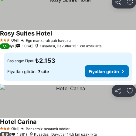
Paylaş
Fa
Rosy Suites Hotel
Fiyatları görün
Otel
Ege manzaralı çatı havuzu
Fiyatları görün
3 Yıldız
7,9
İyi
1.064
Kuşadası, Davutlar 13.1 km uzaklıkta
₺2.153
Başlangıç Fiyatı
Fiyatları görün:
7 site
Fiyatları görün
Paylaş
Fa
Hotel Carina
Fiyatları görün
Otel
Benzersiz tasarımlı odalar
Fiyatları görün
3 Yıldız
6,9
1.361
Kuşadası, Davutlar 14.5 km uzaklıkta