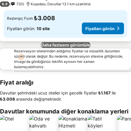
3 Yıldız
6,9
720
Kuşadası, Davutlar 13.1 km uzaklıkta
₺3.008
Başlangıç Fiyatı
Fiyatları görün:
10 site
Fiyatları görün
Daha fazlasını görüntüle
Rezervasyon sitelerinden aldığımız fiyatlar ve müsaitlik durumları
sürekli olarak değişir. Bu nedenle, rezervasyon sitesine gittiğinizde,
trivago'da gördüğünüz teklifin aynısını her zaman
bulamayabilirsiniz.
Fiyat aralığı
Davutlar şehrindeki ucuz oteller için gecelik fiyatlar
‎₺1.167
ile
‎₺3.008
arasında değişmektedir.
Davutlar konumunda diğer konaklama yerleri