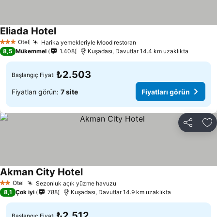
Eliada Hotel
Fiyatları görün
Otel
Harika yemekleriyle Mood restoran
Fiyatları görün
3 Yıldız
8,5
Mükemmel
1.408
Kuşadası, Davutlar 14.4 km uzaklıkta
₺2.503
Başlangıç Fiyatı
Fiyatları görün:
7 site
Fiyatları görün
Paylaş
Fa
Akman City Hotel
Fiyatları görün
Otel
Sezonluk açık yüzme havuzu
Fiyatları görün
2 Yıldız
8,1
Çok iyi
788
Kuşadası, Davutlar 14.9 km uzaklıkta
₺2.512
Başlangıç Fiyatı