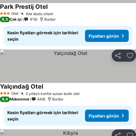
Park Prestij Otel
Otel
Aile dostu ortam
3 Yıldız
8,3
Çok iyi
419
Burdur
Kesin fiyatları görmek için tarihleri
Fiyatları görün
seçin
Paylaş
Fa
Yalçındağ Otel
Otel
5 yıldızlı konfor sunan butik otel
3 Yıldız
9,4
Mükemmel
649
Burdur
Kesin fiyatları görmek için tarihleri
Fiyatları görün
seçin