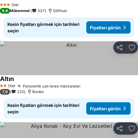
Otel
3 Yıldız
9,6
Mükemmel
537
Gölhisar
Kesin fiyatları görmek için tarihleri
Fiyatları görün
seçin
Paylaş
Fa
Altın
Otel
Panoramik çatı terası manzaraları
2 Yıldız
7,0
232
Burdur
Kesin fiyatları görmek için tarihleri
Fiyatları görün
seçin
Paylaş
Fa