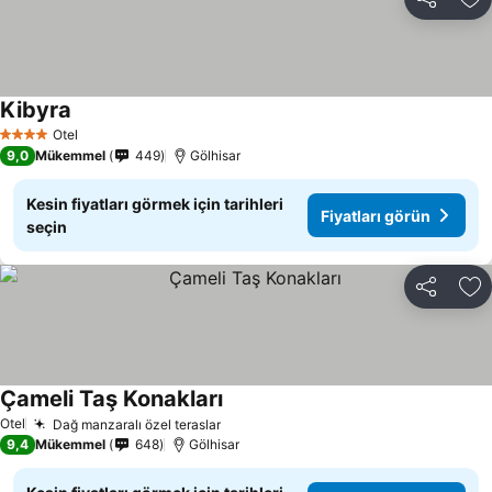
Paylaş
Fa
Kibyra
Otel
4 Yıldız
9,0
Mükemmel
449
Gölhisar
Kesin fiyatları görmek için tarihleri
Fiyatları görün
seçin
Paylaş
Fa
Çameli Taş Konakları
Otel
Dağ manzaralı özel teraslar
9,4
Mükemmel
648
Gölhisar