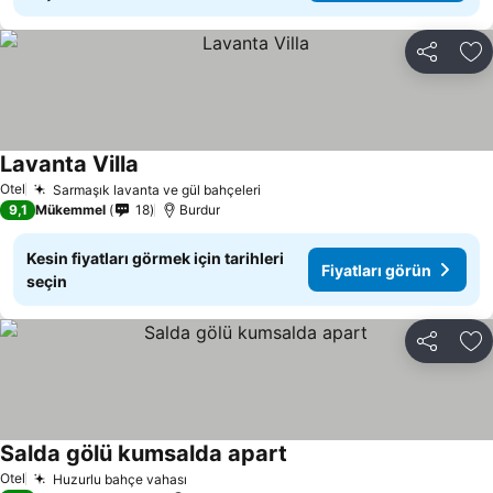
Paylaş
Fa
Lavanta Villa
Otel
Sarmaşık lavanta ve gül bahçeleri
9,1
Mükemmel
18
Burdur
Kesin fiyatları görmek için tarihleri
Fiyatları görün
seçin
Paylaş
Fa
Salda gölü kumsalda apart
Otel
Huzurlu bahçe vahası