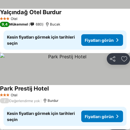
Yalçındağ Otel Burdur
Otel
3 Yıldız
9,4
Mükemmel
680
Bucak
Kesin fiyatları görmek için tarihleri
Fiyatları görün
seçin
Paylaş
Fa
Park Prestij Hotel
Otel
3 Yıldız
/
Burdur
Değerlendirme yok
Kesin fiyatları görmek için tarihleri
Fiyatları görün
seçin