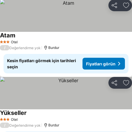
Paylaş
Fa
Atam
Otel
3 Yıldız
/
Burdur
Değerlendirme yok
Kesin fiyatları görmek için tarihleri
Fiyatları görün
seçin
Paylaş
Fa
Yükseller
Otel
3 Yıldız
/
Burdur
Değerlendirme yok