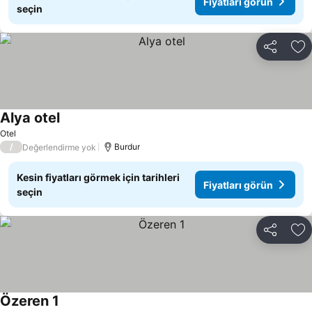
Fiyatları görün
seçin
Paylaş
Fa
Alya otel
Otel
/
Burdur
Değerlendirme yok
Kesin fiyatları görmek için tarihleri
Fiyatları görün
seçin
Paylaş
Fa
Özeren 1