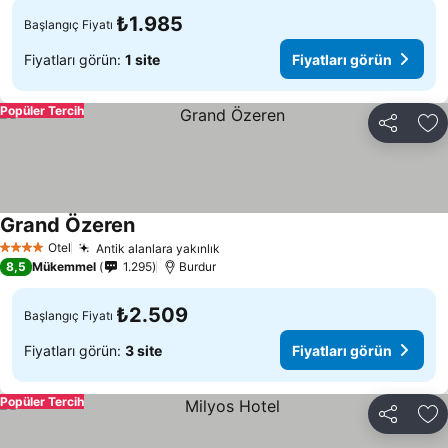
₺1.985
Başlangıç Fiyatı
Fiyatları görün:
1 site
Fiyatları görün
Popüler Tercih
Paylaş
Fa
Grand Özeren
Otel
Antik alanlara yakınlık
4 Yıldız
8,5
Mükemmel
1.295
Burdur
₺2.509
Başlangıç Fiyatı
Fiyatları görün:
3 site
Fiyatları görün
Popüler Tercih
Paylaş
Fa