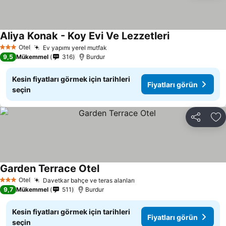
Aliya Konak - Koy Evi Ve Lezzetleri
Otel
Ev yapımı yerel mutfak
3 Yıldız
9,5
Mükemmel
316
Burdur
Kesin fiyatları görmek için tarihleri
Fiyatları görün
seçin
Paylaş
Fa
Garden Terrace Otel
Otel
Davetkar bahçe ve teras alanları
3 Yıldız
9,7
Mükemmel
511
Burdur
Kesin fiyatları görmek için tarihleri
Fiyatları görün
seçin