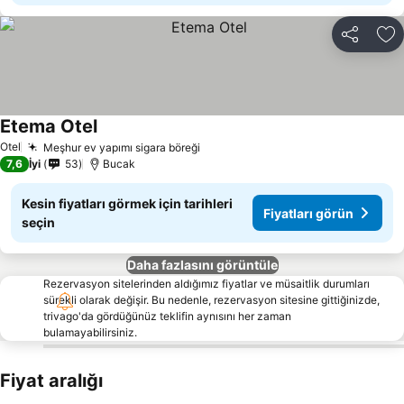
Paylaş
Fa
Etema Otel
Otel
Meşhur ev yapımı sigara böreği
7,6
İyi
53
Bucak
Kesin fiyatları görmek için tarihleri
Fiyatları görün
seçin
Daha fazlasını görüntüle
Rezervasyon sitelerinden aldığımız fiyatlar ve müsaitlik durumları
sürekli olarak değişir. Bu nedenle, rezervasyon sitesine gittiğinizde,
trivago'da gördüğünüz teklifin aynısını her zaman
bulamayabilirsiniz.
Fiyat aralığı