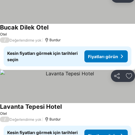
Bucak Dilek Otel
Otel
/
Burdur
Değerlendirme yok
Kesin fiyatları görmek için tarihleri
Fiyatları görün
seçin
Paylaş
Fa
Lavanta Tepesi Hotel
Otel
/
Burdur
Değerlendirme yok
Kesin fiyatları görmek için tarihleri