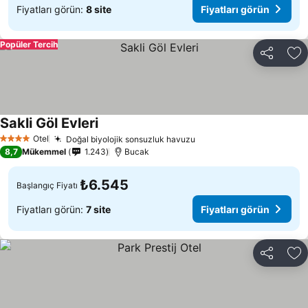
Fiyatları görün:
8 site
Fiyatları görün
Popüler Tercih
Paylaş
Fa
Sakli Göl Evleri
Otel
Doğal biyolojik sonsuzluk havuzu
4 Yıldız
8,7
Mükemmel
1.243
Bucak
₺6.545
Başlangıç Fiyatı
Fiyatları görün:
7 site
Fiyatları görün
Paylaş
Fa