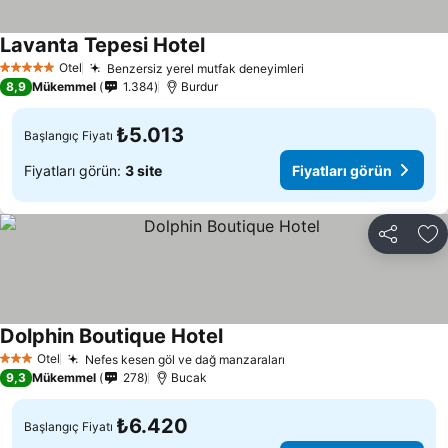
Lavanta Tepesi Hotel
Otel
Benzersiz yerel mutfak deneyimleri
5 Yıldız
8,9
Mükemmel
1.384
Burdur
₺5.013
Başlangıç Fiyatı
Fiyatları görün:
3 site
Fiyatları görün
Paylaş
Fa
Dolphin Boutique Hotel
Otel
Nefes kesen göl ve dağ manzaraları
3 Yıldız
9,3
Mükemmel
278
Bucak
₺6.420
Başlangıç Fiyatı