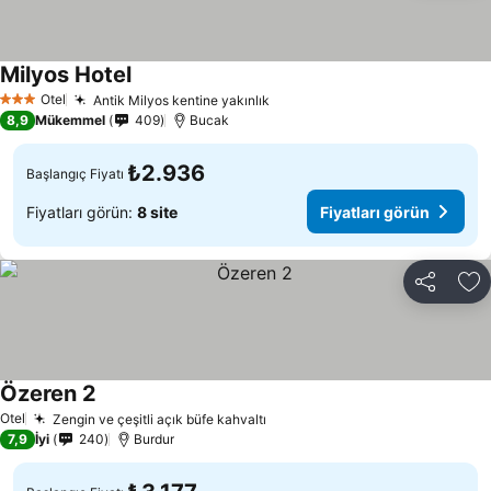
Milyos Hotel
Otel
Antik Milyos kentine yakınlık
3 Yıldız
8,9
Mükemmel
409
Bucak
₺2.936
Başlangıç Fiyatı
Fiyatları görün:
8 site
Fiyatları görün
Paylaş
Fa
Özeren 2
Otel
Zengin ve çeşitli açık büfe kahvaltı
7,9
İyi
240
Burdur