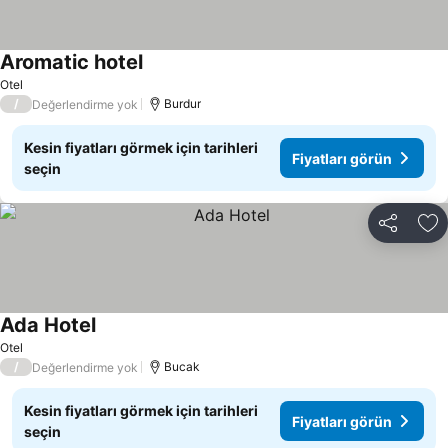
Aromatic hotel
Otel
/
Burdur
Değerlendirme yok
Kesin fiyatları görmek için tarihleri
Fiyatları görün
seçin
Paylaş
Fa
Ada Hotel
Otel
/
Bucak
Değerlendirme yok
Kesin fiyatları görmek için tarihleri
Fiyatları görün
seçin