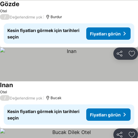
Gözde
Otel
/
Burdur
Değerlendirme yok
Kesin fiyatları görmek için tarihleri
Fiyatları görün
seçin
Paylaş
Fa
Inan
Otel
/
Bucak
Değerlendirme yok
Kesin fiyatları görmek için tarihleri
Fiyatları görün
seçin
Paylaş
Fa