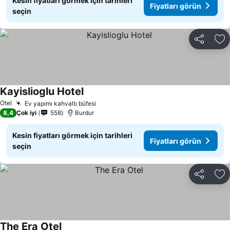
Kesin fiyatları görmek için tarihleri
Fiyatları görün
seçin
Paylaş
Fa
Kayislioglu Hotel
Otel
Ev yapımı kahvaltı büfesi
8,4
Çok iyi
558
Burdur
Kesin fiyatları görmek için tarihleri
Fiyatları görün
seçin
Paylaş
Fa
The Era Otel