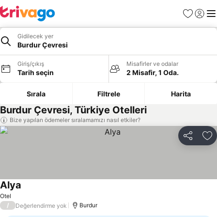
Favoriler
Giriş y
Me
Gidilecek yer
Burdur Çevresi
Giriş/çıkış
Misafirler ve odalar
Tarih seçin
2 Misafir, 1 Oda.
Sırala
Filtrele
Harita
Burdur Çevresi, Türkiye Otelleri
Bize yapılan ödemeler sıralamamızı nasıl etkiler?
Paylaş
Fa
Alya
Otel
/
Burdur
Değerlendirme yok