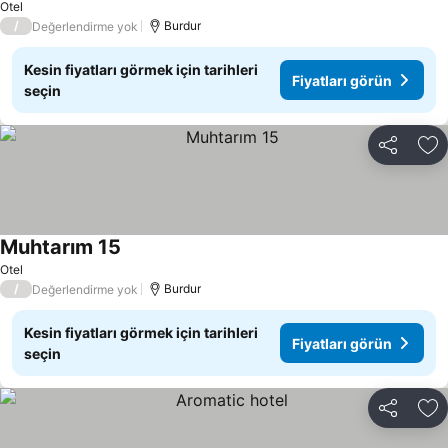
Otel
/
Burdur
Değerlendirme yok
Kesin fiyatları görmek için tarihleri
Fiyatları görün
seçin
Paylaş
Fa
Muhtarım 15
Otel
/
Burdur
Değerlendirme yok
Kesin fiyatları görmek için tarihleri
Fiyatları görün
seçin
Paylaş
Fa