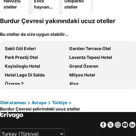
Havuzlu
Evcil
Otoparklı
oteller
hayvan
oteller
dostu
oteller
Burdur Çevresi yakınındaki ucuz oteller
Bu oteller de size uygun olabilir...
Sakli Göl Evleri
Garden Terrace Otel
Park Prestij Otel
Lavanta Tepesi Hotel
Kayislioglu Hotel
Grand Özeren
Hotel Lago Di Salda
Milyos Hotel
Özeren 2
Alya
Salda gölü kumsalda apart
Yalçındağ Otel
Çameli Taş Konakları
Dolphin Boutique Hotel
Otel araması
Avrupa
Türkiye
Burdur Çevresi şehrindeki ucuz oteller
Kibyra
Yalçındağ Otel Burdur
Altın
Aliya Konak - Koy Evi Ve Lezzetleri
Facebook
Twitter
Insta
Yo
The Era Otel
Park Prestij Hotel