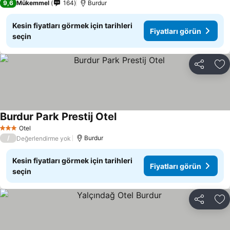
9,6
Mükemmel
164
Burdur
Kesin fiyatları görmek için tarihleri
Fiyatları görün
seçin
Paylaş
Fa
Burdur Park Prestij Otel
Otel
3 Yıldız
/
Burdur
Değerlendirme yok
Kesin fiyatları görmek için tarihleri
Fiyatları görün
seçin
Paylaş
Fa