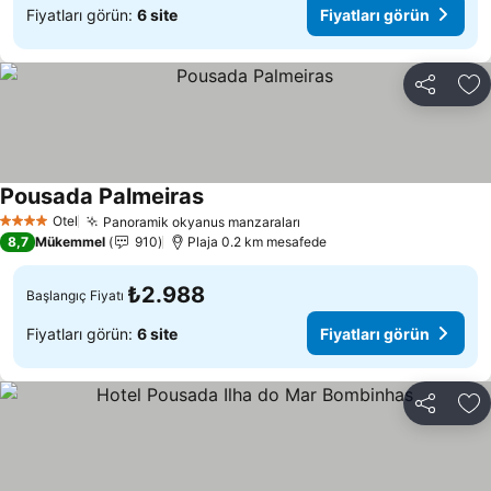
Fiyatları görün:
6 site
Fiyatları görün
Paylaş
Fa
Pousada Palmeiras
Fiyatları görün
Otel
Panoramik okyanus manzaraları
Fiyatları görün
4 Yıldız
8,7
Mükemmel
910
Plaja 0.2 km mesafede
₺2.988
Başlangıç Fiyatı
Fiyatları görün:
6 site
Fiyatları görün
Paylaş
Fa