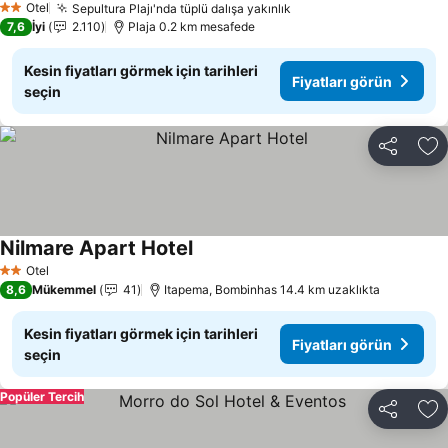
Otel
Sepultura Plajı'nda tüplü dalışa yakınlık
Fiyatları görün
2 Yıldız
7,6
İyi
2.110
Plaja 0.2 km mesafede
Kesin fiyatları görmek için tarihleri
Fiyatları görün
seçin
Paylaş
Fa
Nilmare Apart Hotel
Fiyatları görün
Otel
2 Yıldız
8,6
Mükemmel
41
Itapema, Bombinhas 14.4 km uzaklıkta
Kesin fiyatları görmek için tarihleri
Fiyatları görün
seçin
Popüler Tercih
Paylaş
Fa