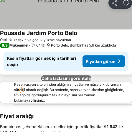
Paylaş
Fa
Pousada Jardim Porto Belo
Fiyatları görün
Otel
Yetişkin ve çocuk yüzme havuzları
Fiyatları görün
8,9
Mükemmel
644
Porto Belo, Bombinhas 5.6 km uzaklıkta
Kesin fiyatları görmek için tarihleri
Fiyatları görün
seçin
Daha fazlasını görüntüle
Rezervasyon sitelerinden aldığımız fiyatlar ve müsaitlik durumları
sürekli olarak değişir. Bu nedenle, rezervasyon sitesine gittiğinizde,
trivago'da gördüğünüz teklifin aynısını her zaman
bulamayabilirsiniz.
Fiyat aralığı
Bombinhas şehrindeki ucuz oteller için gecelik fiyatlar
‎₺1.842
ile