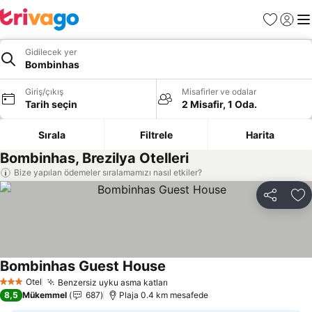
Favoriler
Giriş y
Me
Gidilecek yer
Bombinhas
Giriş/çıkış
Misafirler ve odalar
Tarih seçin
2 Misafir, 1 Oda.
Sırala
Filtrele
Harita
Bombinhas, Brezilya Otelleri
Bize yapılan ödemeler sıralamamızı nasıl etkiler?
Paylaş
Fa
Bombinhas Guest House
Fiyatları görün
Otel
Benzersiz uyku asma katları
Fiyatları görün
3 Yıldız
8,5
Mükemmel
687
Plaja 0.4 km mesafede