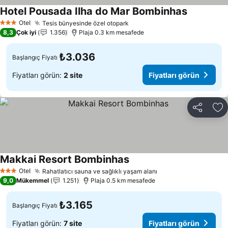
Hotel Pousada Ilha do Mar Bombinhas
Fiyatları g
Otel
Tesis bünyesinde özel otopark
Fiyatları görün
3 Yıldız
8,3
Çok iyi
1.356
Plaja 0.3 km mesafede
₺3.036
Başlangıç Fiyatı
Fiyatları görün:
2 site
Fiyatları görün
Paylaş
Fa
Makkai Resort Bombinhas
Fiyatları görün
Otel
Rahatlatıcı sauna ve sağlıklı yaşam alanı
Fiyatları görün
3 Yıldız
9,0
Mükemmel
1.251
Plaja 0.5 km mesafede
₺3.165
Başlangıç Fiyatı
Fiyatları görün:
7 site
Fiyatları görün