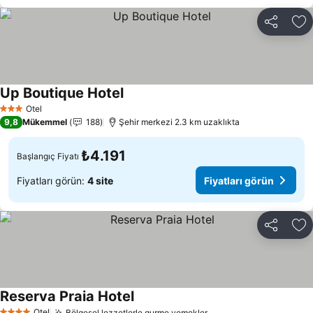
Paylaş
Fa
Up Boutique Hotel
Fiyatları görün
Otel
3 Yıldız
9,8
Mükemmel
188
Şehir merkezi 2.3 km uzaklıkta
₺4.191
Başlangıç Fiyatı
Fiyatları görün:
4 site
Fiyatları görün
Paylaş
Fa
Reserva Praia Hotel
Fiyatları görün
Otel
Bölgesel lezzetlerle gurme yemekler