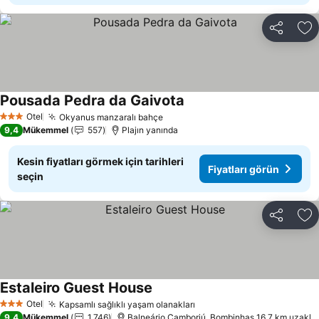
Paylaş
Fa
Pousada Pedra da Gaivota
Fiyatları görün
Otel
Okyanus manzaralı bahçe
Fiyatları görün
3 Yıldız
9,4
Mükemmel
557
Plajın yanında
Kesin fiyatları görmek için tarihleri
Fiyatları görün
seçin
Paylaş
Fa
Estaleiro Guest House
Fiyatları görün
Otel
Kapsamlı sağlıklı yaşam olanakları
Fiyatları görün
3 Yıldız
9,4
Mükemmel
1.746
Balneário Camboriú, Bombinhas 16.7 km uzaklık