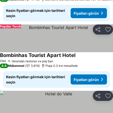
Kesin fiyatları görmek için tarihleri
Fiyatları görün
seçin
Popüler Tercih
Paylaş
Fa
Bombinhas Tourist Apart Hotel
Fiyatları görün
Otel
Verandalı restoran ve plaj barı
Fiyatları görün
8,6
Mükemmel
5.819
Plaja 0.3 km mesafede
Kesin fiyatları görmek için tarihleri
Fiyatları görün
seçin
Paylaş
Fa