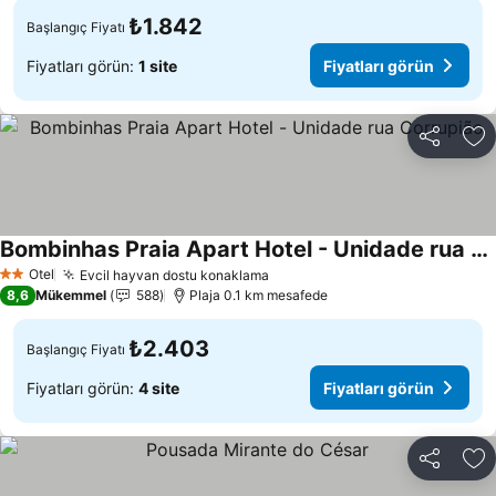
₺1.842
Başlangıç Fiyatı
Fiyatları görün:
1 site
Fiyatları görün
Paylaş
Fa
Bombinhas Praia Apart Hotel - Unidade rua Corrupião
Fiyatları görün
Otel
Evcil hayvan dostu konaklama
Fiyatları görün
2 Yıldız
8,6
Mükemmel
588
Plaja 0.1 km mesafede
₺2.403
Başlangıç Fiyatı
Fiyatları görün:
4 site
Fiyatları görün
Paylaş
Fa