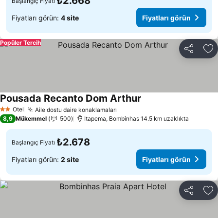
₺2.668
Başlangıç Fiyatı
Fiyatları görün:
4 site
Fiyatları görün
Popüler Tercih
Paylaş
Fa
Pousada Recanto Dom Arthur
Fiyatları görün
Otel
Aile dostu daire konaklamaları
Fiyatları görün
2 Yıldız
8,9
Mükemmel
500
Itapema, Bombinhas 14.5 km uzaklıkta
₺2.678
Başlangıç Fiyatı
Fiyatları görün:
2 site
Fiyatları görün
Paylaş
Fa