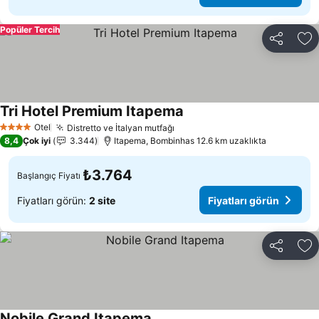
Popüler Tercih
Paylaş
Fa
Tri Hotel Premium Itapema
Fiyatları görün
Otel
Distretto ve İtalyan mutfağı
Fiyatları görün
4 Yıldız
8,4
Çok iyi
3.344
Itapema, Bombinhas 12.6 km uzaklıkta
₺3.764
Başlangıç Fiyatı
Fiyatları görün:
2 site
Fiyatları görün
Paylaş
Fa
Nobile Grand Itapema