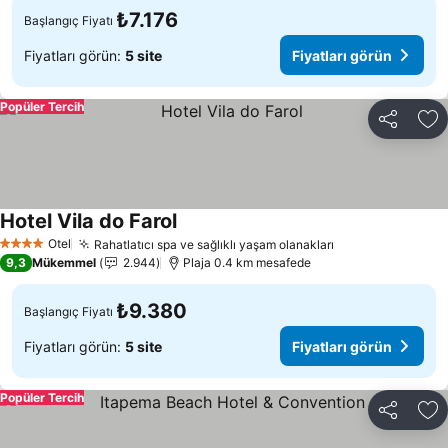
₺7.176
Başlangıç Fiyatı
Fiyatları görün:
5 site
Fiyatları görün
Popüler Tercih
Paylaş
Fa
Hotel Vila do Farol
Fiyatları görün
Otel
Rahatlatıcı spa ve sağlıklı yaşam olanakları
Fiyatları görün
4 Yıldız
9,3
Mükemmel
2.944
Plaja 0.4 km mesafede
₺9.380
Başlangıç Fiyatı
Fiyatları görün:
5 site
Fiyatları görün
Popüler Tercih
Paylaş
Fa