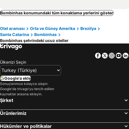
Bombinhas konumundaki tüm konaklama yerlerini göster
Otel araması
Orta ve Güney Amerika
Brezilya
Santa Catarina
Bombinhas
Bombinhas şehrindeki ucuz oteller
Facebook
Twitter
Insta
Yo
Ülkenizi Seçin
Google'a ekle
Sonuçlarımıza kolayca ulaşın:
Google'da trivago'yu tercih edilen
kaynaklar arasına ekleyin.
Şirket
Ürünlerimiz
Hükümler ve politikalar