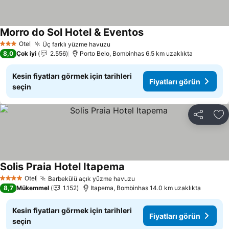
Morro do Sol Hotel & Eventos
Fiyatları görün
Otel
Üç farklı yüzme havuzu
Fiyatları görün
3 Yıldız
8,0
Çok iyi
2.556
Porto Belo, Bombinhas 6.5 km uzaklıkta
Kesin fiyatları görmek için tarihleri
Fiyatları görün
seçin
Paylaş
Fa
Solis Praia Hotel Itapema
Fiyatları görün
Otel
Barbekülü açık yüzme havuzu
Fiyatları görün
4 Yıldız
8,7
Mükemmel
1.152
Itapema, Bombinhas 14.0 km uzaklıkta
Kesin fiyatları görmek için tarihleri
Fiyatları görün
seçin