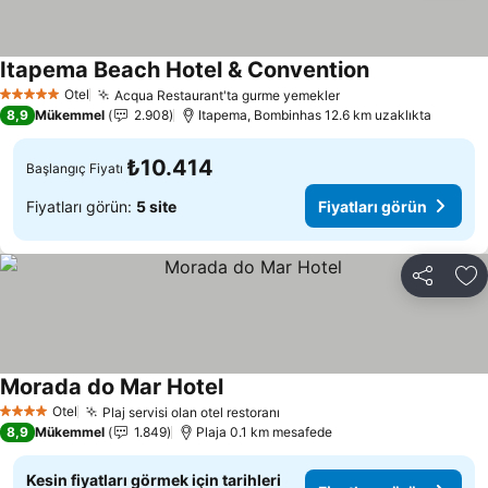
Itapema Beach Hotel & Convention
Fiyatları görün
Otel
Acqua Restaurant'ta gurme yemekler
Fiyatları görün
5 Yıldız
8,9
Mükemmel
2.908
Itapema, Bombinhas 12.6 km uzaklıkta
₺10.414
Başlangıç Fiyatı
Fiyatları görün:
5 site
Fiyatları görün
Paylaş
Fa
Morada do Mar Hotel
Fiyatları görün
Otel
Plaj servisi olan otel restoranı
Fiyatları görün
4 Yıldız
8,9
Mükemmel
1.849
Plaja 0.1 km mesafede
Kesin fiyatları görmek için tarihleri