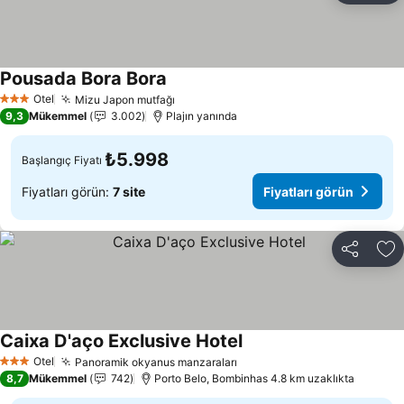
Pousada Bora Bora
Fiyatları görün
Otel
Mizu Japon mutfağı
Fiyatları görün
3 Yıldız
9,3
Mükemmel
3.002
Plajın yanında
₺5.998
Başlangıç Fiyatı
Fiyatları görün:
7 site
Fiyatları görün
Paylaş
Fa
Caixa D'aço Exclusive Hotel
Fiyatları görün
Otel
Panoramik okyanus manzaraları
Fiyatları görün
3 Yıldız
8,7
Mükemmel
742
Porto Belo, Bombinhas 4.8 km uzaklıkta