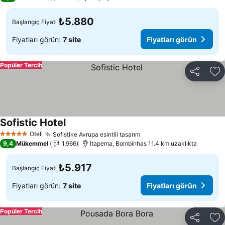
₺5.880
Başlangıç Fiyatı
Fiyatları görün:
7 site
Fiyatları görün
Popüler Tercih
Paylaş
Fa
Sofistic Hotel
Fiyatları görün
Otel
Sofistike Avrupa esintili tasarım
Fiyatları görün
5 Yıldız
9,4
Mükemmel
1.966
Itapema, Bombinhas 11.4 km uzaklıkta
₺5.917
Başlangıç Fiyatı
Fiyatları görün:
7 site
Fiyatları görün
Popüler Tercih
Paylaş
Fa