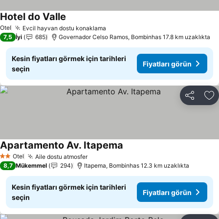
Hotel do Valle
Fiyatları görün
Otel
Evcil hayvan dostu konaklama
Fiyatları görün
7,5
İyi
685
Governador Celso Ramos, Bombinhas 17.8 km uzaklıkta
Kesin fiyatları görmek için tarihleri
Fiyatları görün
seçin
Paylaş
Fa
Apartamento Av. Itapema
Fiyatları görün
Otel
Aile dostu atmosfer
Fiyatları görün
2 Yıldız
8,7
Mükemmel
294
Itapema, Bombinhas 12.3 km uzaklıkta
Kesin fiyatları görmek için tarihleri
Fiyatları görün
seçin