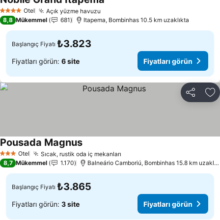
Fiyatları görün
Otel
Açık yüzme havuzu
Fiyatları görün
4 Yıldız
8,8
Mükemmel
681
Itapema, Bombinhas 10.5 km uzaklıkta
₺3.823
Başlangıç Fiyatı
Fiyatları görün:
6 site
Fiyatları görün
Paylaş
Fa
Pousada Magnus
Fiyatları görün
Otel
Sıcak, rustik oda iç mekanları
Fiyatları görün
3 Yıldız
8,7
Mükemmel
1.170
Balneário Camboriú, Bombinhas 15.8 km uzaklık
₺3.865
Başlangıç Fiyatı
Fiyatları görün:
3 site
Fiyatları görün