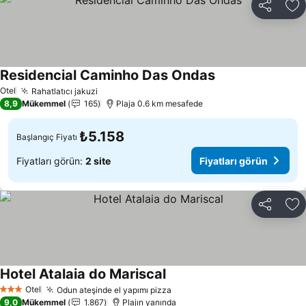
Paylaş
Fa
Residencial Caminho Das Ondas
Fiyatları görün
Otel
Rahatlatıcı jakuzi
Fiyatları görün
8,9
Mükemmel
165
Plaja 0.6 km mesafede
₺5.158
Başlangıç Fiyatı
Fiyatları görün:
2 site
Fiyatları görün
Paylaş
Fa
Hotel Atalaia do Mariscal
Fiyatları görün
Otel
Odun ateşinde el yapımı pizza
Fiyatları görün
3 Yıldız
9,0
Mükemmel
1.867
Plajın yanında