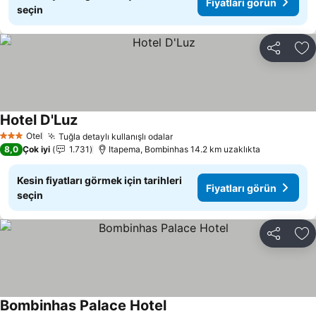
Fiyatları görün
seçin
Paylaş
Fa
Hotel D'Luz
Fiyatları görün
Otel
Tuğla detaylı kullanışlı odalar
Fiyatları görün
3 Yıldız
8,0
Çok iyi
1.731
Itapema, Bombinhas 14.2 km uzaklıkta
Kesin fiyatları görmek için tarihleri
Fiyatları görün
seçin
Paylaş
Fa
Bombinhas Palace Hotel
Fiyatları görün