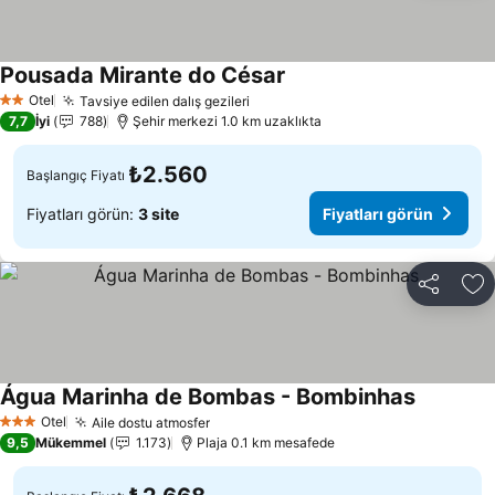
Pousada Mirante do César
Fiyatları görün
Otel
Tavsiye edilen dalış gezileri
Fiyatları görün
2 Yıldız
7,7
İyi
788
Şehir merkezi 1.0 km uzaklıkta
₺2.560
Başlangıç Fiyatı
Fiyatları görün:
3 site
Fiyatları görün
Paylaş
Fa
Água Marinha de Bombas - Bombinhas
Fiyatları 
Otel
Aile dostu atmosfer
Fiyatları görün
3 Yıldız
9,5
Mükemmel
1.173
Plaja 0.1 km mesafede