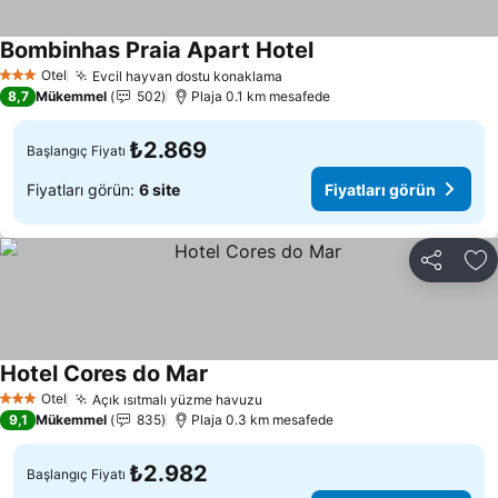
Bombinhas Praia Apart Hotel
Fiyatları görün
Otel
Evcil hayvan dostu konaklama
Fiyatları görün
3 Yıldız
8,7
Mükemmel
502
Plaja 0.1 km mesafede
₺2.869
Başlangıç Fiyatı
Fiyatları görün:
6 site
Fiyatları görün
Paylaş
Fa
Hotel Cores do Mar
Fiyatları görün
Otel
Açık ısıtmalı yüzme havuzu
Fiyatları görün
3 Yıldız
9,1
Mükemmel
835
Plaja 0.3 km mesafede
₺2.982
Başlangıç Fiyatı