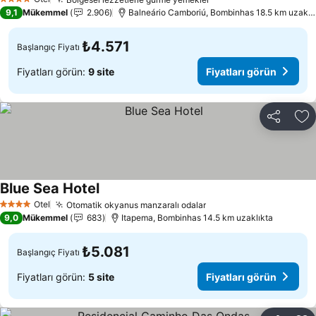
Fiyatları görün
4 Yıldız
9,1
Mükemmel
2.906
Balneário Camboriú, Bombinhas 18.5 km uzaklı
₺4.571
Başlangıç Fiyatı
Fiyatları görün:
9 site
Fiyatları görün
Paylaş
Fa
Blue Sea Hotel
Fiyatları görün
Otel
Otomatik okyanus manzaralı odalar
Fiyatları görün
4 Yıldız
9,0
Mükemmel
683
Itapema, Bombinhas 14.5 km uzaklıkta
₺5.081
Başlangıç Fiyatı
Fiyatları görün:
5 site
Fiyatları görün